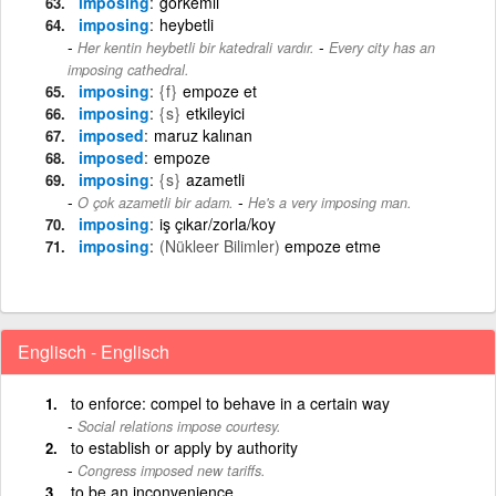
imposing
görkemli
imposing
heybetli
-
Her kentin heybetli bir katedrali vardır.
Every city has an
imposing cathedral.
imposing
{f}
empoze et
imposing
{s}
etkileyici
imposed
maruz kalınan
imposed
empoze
imposing
{s}
azametli
-
O çok azametli bir adam.
He's a very imposing man.
imposing
iş çıkar/zorla/koy
imposing
(Nükleer Bilimler)
empoze etme
Englisch - Englisch
to enforce: compel to behave in a certain way
Social relations impose courtesy.
to establish or apply by authority
Congress imposed new tariffs.
to be an inconvenience