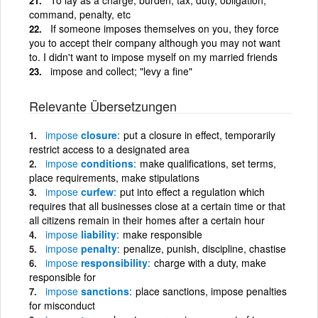
command, penalty, etc
If someone imposes themselves on you, they force
you to accept their company although you may not want
to. I didn't want to impose myself on my married friends
impose and collect; "levy a fine"
Relevante Übersetzungen
impose
closure
put a closure in effect, temporarily
restrict access to a designated area
impose
conditions
make qualifications, set terms,
place requirements, make stipulations
impose
curfew
put into effect a regulation which
requires that all businesses close at a certain time or that
all citizens remain in their homes after a certain hour
impose
liability
make responsible
impose
penalty
penalize, punish, discipline, chastise
impose
responsibility
charge with a duty, make
responsible for
impose
sanctions
place sanctions, impose penalties
for misconduct