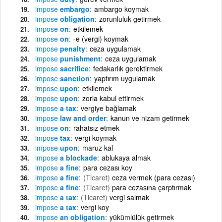
impose
embargo
ambargo koymak
impose
obligation
zorunluluk getirmek
impose
on
etkilemek
impose
on
-e (vergi) koymak
impose
penalty
ceza uygulamak
impose
punishment
ceza uygulamak
impose
sacrifice
fedakarlık gerektirmek
impose
sanction
yaptırım uygulamak
impose
upon
etkilemek
impose
upon
zorla kabul ettirmek
impose
a tax
vergiye bağlamak
impose
law and order
kanun ve nizam getirmek
impose
on
rahatsız etmek
impose
tax
vergi koymak
impose
upon
maruz kal
impose
a blockade
ablukaya almak
impose
a fine
para cezası koy
impose
a fine
(Ticaret)
ceza vermek (para cezası)
impose
a fine
(Ticaret)
para cezasına çarptırmak
impose
a tax
(Ticaret)
vergi salmak
impose
a tax
vergi koy
impose
an obligation
yükümlülük getirmek