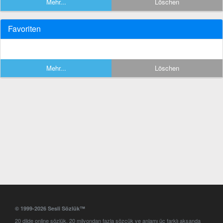
Mehr...
Löschen
Favoriten
Mehr...
Löschen
© 1999-2026 Sesli Sözlük™
20 dilde online sözlük. 20 milyondan fazla sözcük ve anlamı üç farklı aksanda