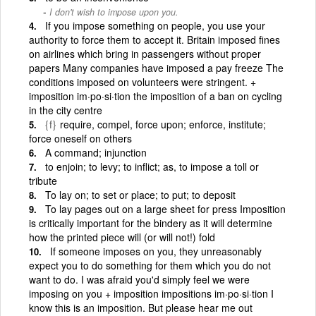
I don't wish to impose upon you.
If you impose something on people, you use your
authority to force them to accept it. Britain imposed fines
on airlines which bring in passengers without proper
papers Many companies have imposed a pay freeze The
conditions imposed on volunteers were stringent. +
imposition im·po·si·tion the imposition of a ban on cycling
in the city centre
{f}
require, compel, force upon; enforce, institute;
force oneself on others
A command; injunction
to enjoin; to levy; to inflict; as, to impose a toll or
tribute
To lay on; to set or place; to put; to deposit
To lay pages out on a large sheet for press Imposition
is critically important for the bindery as it will determine
how the printed piece will (or will not!) fold
If someone imposes on you, they unreasonably
expect you to do something for them which you do not
want to do. I was afraid you'd simply feel we were
imposing on you + imposition impositions im·po·si·tion I
know this is an imposition. But please hear me out