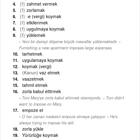
{f}
zahmet vermek
{f}
zorlamak
{f}
-e (vergi) koymak
{f}
etkilenmek
{f}
uygulmaya koymak
{f}
yüklemek
-
Yeni bir daireyi döşeme büyük masraflar yüklemektedir.
Furnishing a new apartment imposes large expenses.
tarhetmek
uygulamaya koymak
koymak (vergi)
(Kanun)
vaz etmek
vaazetmek
tahmil etmek
zorla kabul ettirmek
-
Tom Mary'ye zorla kabul ettirmek istemiyordu.
Tom didn't
want to impose on Mary.
empoze et
-
O her zaman iradesini empoze etmeye çalışıyor.
He's
always trying to impose his will.
zorla yükle
Yürürlüğe koymak