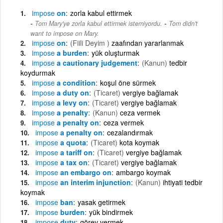
impose
on
zorla kabul ettirmek
-
Tom Mary'ye zorla kabul ettirmek istemiyordu.
Tom didn't
want to impose on Mary.
impose
on
(Fiili Deyim )
zaafından yararlanmak
impose
a burden
yük oluşturmak
impose
a cautionary judgement
(Kanun)
tedbir
koydurmak
impose
a condition
koşul öne sürmek
impose
a duty on
(Ticaret)
vergiye bağlamak
impose
a levy on
(Ticaret)
vergiye bağlamak
impose
a penalty
(Kanun)
ceza vermek
impose
a penalty on
ceza vermek
impose
a penalty on
cezalandırmak
impose
a quota
(Ticaret)
kota koymak
impose
a tariff on
(Ticaret)
vergiye bağlamak
impose
a tax on
(Ticaret)
vergiye bağlamak
impose
an embargo on
ambargo koymak
impose
an interim injunction
(Kanun)
ihtiyati tedbir
koymak
impose
ban
yasak getirmek
impose
burden
yük bindirmek
impose
duty
görev vermek