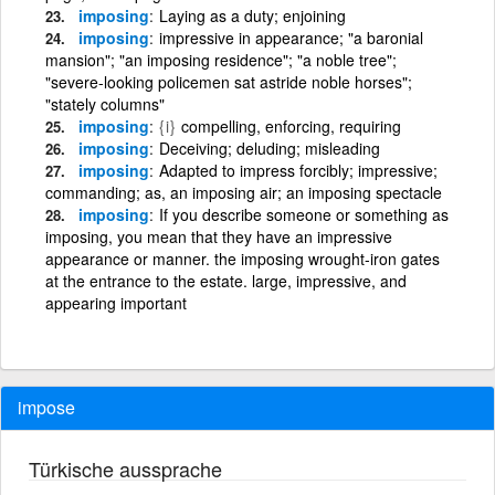
imposing
Laying as a duty; enjoining
imposing
impressive in appearance; "a baronial
mansion"; "an imposing residence"; "a noble tree";
"severe-looking policemen sat astride noble horses";
"stately columns"
imposing
{i}
compelling, enforcing, requiring
imposing
Deceiving; deluding; misleading
imposing
Adapted to impress forcibly; impressive;
commanding; as, an imposing air; an imposing spectacle
imposing
If you describe someone or something as
imposing, you mean that they have an impressive
appearance or manner. the imposing wrought-iron gates
at the entrance to the estate. large, impressive, and
appearing important
impose
Türkische aussprache