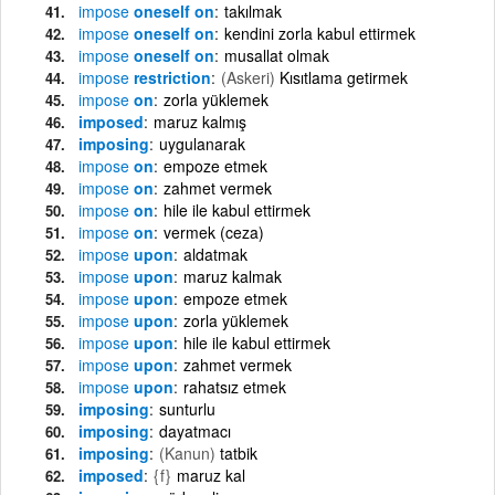
impose
oneself on
takılmak
impose
oneself on
kendini zorla kabul ettirmek
impose
oneself on
musallat olmak
impose
restriction
(Askeri)
Kısıtlama getirmek
impose
on
zorla yüklemek
imposed
maruz kalmış
imposing
uygulanarak
impose
on
empoze etmek
impose
on
zahmet vermek
impose
on
hile ile kabul ettirmek
impose
on
vermek (ceza)
impose
upon
aldatmak
impose
upon
maruz kalmak
impose
upon
empoze etmek
impose
upon
zorla yüklemek
impose
upon
hile ile kabul ettirmek
impose
upon
zahmet vermek
impose
upon
rahatsız etmek
imposing
sunturlu
imposing
dayatmacı
imposing
(Kanun)
tatbik
imposed
{f}
maruz kal