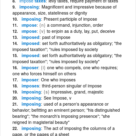
impose
taxes
levy taxes, require payment of taxes
imposing
Magnificent and impressive because of
appearance, size, stateliness or dignity
imposing
Present participle of impose
ımpose
{n}
a command, injunction, order
ımpose
{v}
to enjoin as a duty, lay, put, deceive
imposed
past of impose
imposed
set forth authoritatively as obligatory; "the
imposed taxation"; "rules imposed by society
imposed
set forth authoritatively as obligatory; "the
imposed taxation"; "rules imposed by society"
imposer
{i}
one who compels, one who requires;
one who forces himself on others
imposer
One who imposes
imposes
third-person singular of impose
imposing
{s}
impressive, grand, majestic
imposing
See Impose, v
imposing
used of a person's appearance or
behavior; befitting an eminent person; "his distinguished
bearing"; "the monarch's imposing presence"; "she
reigned in magisterial beauty"
imposing
The act of imposing the columns of a
page, or the pages of a sheet