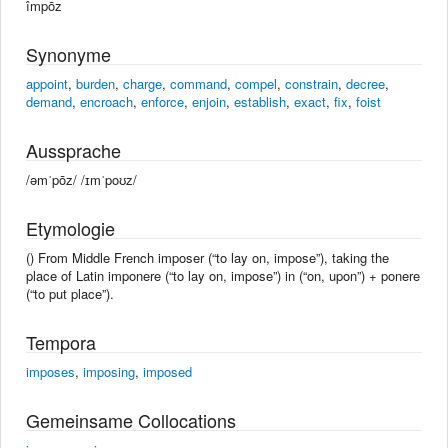
împōz
Synonyme
appoint
,
burden
,
charge
,
command
,
compel
,
constrain
,
decree
,
demand
,
encroach
,
enforce
,
enjoin
,
establish
,
exact
,
fix
,
foist
Aussprache
/əmˈpōz/ /ɪmˈpoʊz/
Etymologie
() From Middle French imposer (“to lay on, impose”), taking the
place of Latin imponere (“to lay on, impose”) in (“on, upon”) + ponere
(“to put place”).
Tempora
imposes
,
imposing
,
imposed
Gemeinsame Collocations