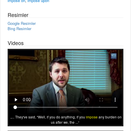
impose on
,
impose upon
Resimler
Google Resimler
Bing Resimler
Videos
... They've said, "Well, if you do anything, if you
impose
any burden on
us after we, the ...