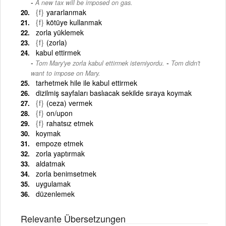
A new tax will be imposed on gas.
{f}
yararlanmak
{f}
kötüye kullanmak
zorla yüklemek
{f}
(zorla)
kabul ettirmek
-
Tom Mary'ye zorla kabul ettirmek istemiyordu.
Tom didn't
want to impose on Mary.
tarhetmek hile ile kabul ettirmek
dizilmiş sayfaları baslıacak sekilde sıraya koymak
{f}
(ceza) vermek
{f}
on/upon
{f}
rahatsız etmek
koymak
empoze etmek
zorla yaptırmak
aldatmak
zorla benimsetmek
uygulamak
düzenlemek
Relevante Übersetzungen