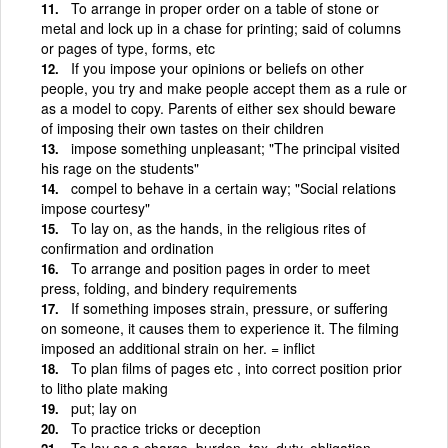
To arrange in proper order on a table of stone or
metal and lock up in a chase for printing; said of columns
or pages of type, forms, etc
If you impose your opinions or beliefs on other
people, you try and make people accept them as a rule or
as a model to copy. Parents of either sex should beware
of imposing their own tastes on their children
impose something unpleasant; "The principal visited
his rage on the students"
compel to behave in a certain way; "Social relations
impose courtesy"
To lay on, as the hands, in the religious rites of
confirmation and ordination
To arrange and position pages in order to meet
press, folding, and bindery requirements
If something imposes strain, pressure, or suffering
on someone, it causes them to experience it. The filming
imposed an additional strain on her. = inflict
To plan films of pages etc , into correct position prior
to litho plate making
put; lay on
To practice tricks or deception
To lay as a charge, burden, tax, duty, obligation,