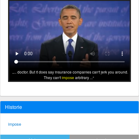
... doctor. But it does say insurance companies can't jerk you around.
They can't
impose
arbitrary ...
Historie
impose