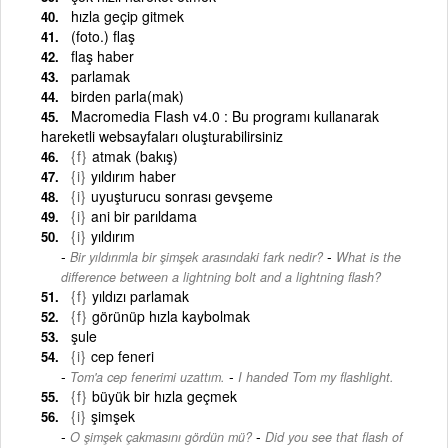
hızla geçip gitmek
(foto.) flaş
flaş haber
parlamak
birden parla(mak)
Macromedia Flash v4.0 : Bu programı kullanarak
hareketli websayfaları oluşturabilirsiniz
{f}
atmak (bakış)
{i}
yıldırım haber
{i}
uyuşturucu sonrası gevşeme
{i}
ani bir parıldama
{i}
yıldırım
-
Bir yıldırımla bir şimşek arasındaki fark nedir?
What is the
difference between a lightning bolt and a lightning flash?
{f}
yıldızı parlamak
{f}
görünüp hızla kaybolmak
şule
{i}
cep feneri
-
Tom'a cep fenerimi uzattım.
I handed Tom my flashlight.
{f}
büyük bir hızla geçmek
{i}
şimşek
-
O şimşek çakmasını gördün mü?
Did you see that flash of