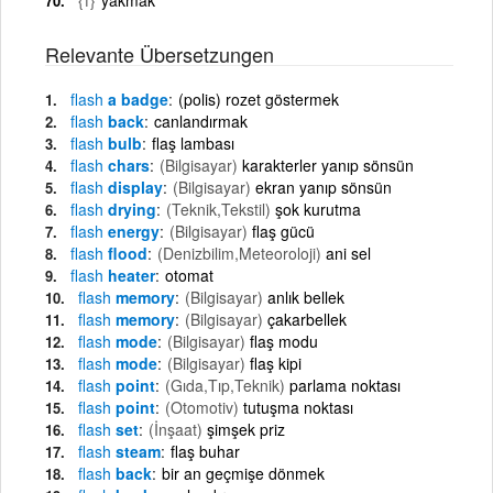
Relevante Übersetzungen
flash
a badge
(polis) rozet göstermek
flash
back
canlandırmak
flash
bulb
flaş lambası
flash
chars
(Bilgisayar)
karakterler yanıp sönsün
flash
display
(Bilgisayar)
ekran yanıp sönsün
flash
drying
(Teknik,Tekstil)
şok kurutma
flash
energy
(Bilgisayar)
flaş gücü
flash
flood
(Denizbilim,Meteoroloji)
ani sel
flash
heater
otomat
flash
memory
(Bilgisayar)
anlık bellek
flash
memory
(Bilgisayar)
çakarbellek
flash
mode
(Bilgisayar)
flaş modu
flash
mode
(Bilgisayar)
flaş kipi
flash
point
(Gıda,Tıp,Teknik)
parlama noktası
flash
point
(Otomotiv)
tutuşma noktası
flash
set
(İnşaat)
şimşek priz
flash
steam
flaş buhar
flash
back
bir an geçmişe dönmek