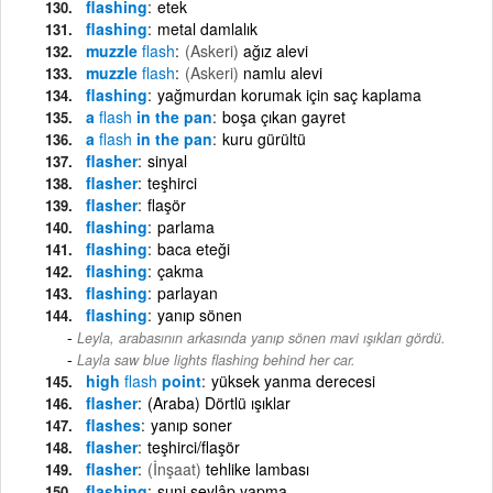
flashing
etek
flashing
metal damlalık
muzzle
flash
(Askeri)
ağız alevi
muzzle
flash
(Askeri)
namlu alevi
flashing
yağmurdan korumak için saç kaplama
a
flash
in the pan
boşa çıkan gayret
a
flash
in the pan
kuru gürültü
flasher
sinyal
flasher
teşhirci
flasher
flaşör
flashing
parlama
flashing
baca eteği
flashing
çakma
flashing
parlayan
flashing
yanıp sönen
Leyla, arabasının arkasında yanıp sönen mavi ışıkları gördü.
-
Layla saw blue lights flashing behind her car.
high
flash
point
yüksek yanma derecesi
flasher
(Araba) Dörtlü ışıklar
flashes
yanıp soner
flasher
teşhirci/flaşör
flasher
(İnşaat)
tehlike lambası
flashing
suni seylâp yapma