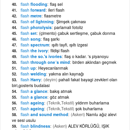
flash
flooding
flaş sel
flash
forward
ileri flash
flash
metre
flasmetre
flash
of lightning
Şimşek çakması
flash
photolysis
parlamali fotoliz
flash
set
(çimento) çabuk sertleşme, çabuk donma
flash
song
flaş şarkı
flash
spectrum
ışıltı tayfi, ışıltı izgesi
flash
the ivory
fildişi flash
flash
the so.'s ivories
flaş o kadar. 's piyanoyu
flash
through one´s mind
birden aklından geçmek
flash
up
Heyecanlanmak
flash
welding
yakma alın kaynağı
flash
Harry
(deyim)
pahali fakat bayagi zevkleri olan
biri,gosteris budalasi
flash
a glance
bakış atmak
flash
a glance
göz atmak
flash
ageing
(Teknik,Tekstil)
yıldırım buharlama
flash
ageing
(Teknik,Tekstil)
şok buharlama
flash
and sound method
(Askeri)
Namlu ağız alevi
ve sesi usulu
flash
blindness
(Askeri)
ALEV KÖRLÜĞÜ, IŞIK