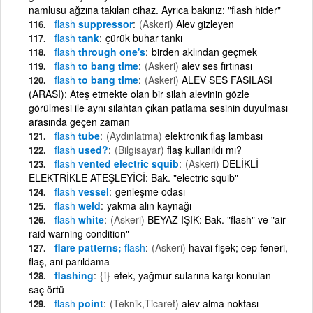
namlusu ağzına takılan cihaz. Ayrıca bakınız: "flash hider"
flash
suppressor
(Askeri)
Alev gizleyen
flash
tank
çürük buhar tankı
flash
through one's
birden aklından geçmek
flash
to bang time
(Askeri)
alev ses fırtınası
flash
to bang time
(Askeri)
ALEV SES FASILASI
(ARASI): Ateş etmekte olan bir silah alevinin gözle
görülmesi ile aynı silahtan çıkan patlama sesinin duyulması
arasında geçen zaman
flash
tube
(Aydınlatma)
elektronik flaş lambası
flash
used?
(Bilgisayar)
flaş kullanıldı mı?
flash
vented electric squib
(Askeri)
DELİKLİ
ELEKTRİKLE ATEŞLEYİCİ: Bak. "electric squib"
flash
vessel
genleşme odası
flash
weld
yakma alın kaynağı
flash
white
(Askeri)
BEYAZ IŞIK: Bak. "flash" ve "air
raid warning condition"
flare patterns;
flash
(Askeri)
havai fişek; cep feneri,
flaş, ani parıldama
flashing
{i}
etek, yağmur sularına karşı konulan
saç örtü
flash
point
(Teknik,Ticaret)
alev alma noktası