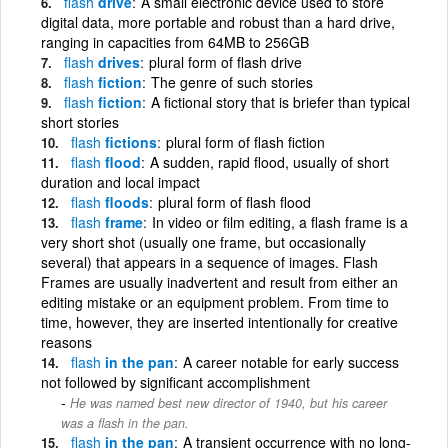
flash
drive
A small electronic device used to store
digital data, more portable and robust than a hard drive,
ranging in capacities from 64MB to 256GB
flash
drives
plural form of flash drive
flash
fiction
The genre of such stories
flash
fiction
A fictional story that is briefer than typical
short stories
flash
fictions
plural form of flash fiction
flash
flood
A sudden, rapid flood, usually of short
duration and local impact
flash
floods
plural form of flash flood
flash
frame
In video or film editing, a flash frame is a
very short shot (usually one frame, but occasionally
several) that appears in a sequence of images. Flash
Frames are usually inadvertent and result from either an
editing mistake or an equipment problem. From time to
time, however, they are inserted intentionally for creative
reasons
flash
in the pan
A career notable for early success
not followed by significant accomplishment
He was named best new director of 1940, but his career
was a flash in the pan.
flash
in the pan
A transient occurrence with no long-