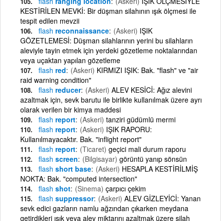
flash
ranging location
(Askeri)
IŞIK ÖLÇMESİYLE
KESTİRİLEN MEVKİ: Bir düşman silahının ışık ölçmesi ile
tespit edilen mevzii
flash
reconnaissance
(Askeri)
IŞIK
GÖZETLEMESİ: Düşman silahlarının yerini bu silahların
aleviyle tayin etmek için yerdeki gözetleme noktalarından
veya uçaktan yapılan gözetleme
flash
red
(Askeri)
KIRMIZI IŞIK: Bak. "flash" ve "air
raid warning condition"
flash
reducer
(Askeri)
ALEV KESİCİ: Ağız alevini
azaltmak için, sevk barutu ile birlikte kullanılmak üzere ayrı
olarak verilen bir kimya maddesi
flash
report
(Askeri)
tanziri güdümlü mermi
flash
report
(Askeri)
IŞIK RAPORU:
Kullanılmayacaktır. Bak. "inflight report"
flash
report
(Ticaret)
geçici mali durum raporu
flash
screen
(Bilgisayar)
görüntü yanıp sönsün
flash
short base
(Askeri)
HESAPLA KESTİRİLMİŞ
NOKTA: Bak. "computed intersection"
flash
shot
(Sinema)
çarpıcı çekim
flash
suppressor
(Askeri)
ALEV GİZLEYİCİ: Yanan
sevk edici gazların namlu ağzından çıkarken meydana
getirdikleri ışık veya alev miktarını azaltmak üzere silah