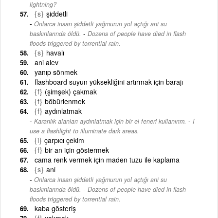
lightning?
{s}
şiddetli
Onlarca insan şiddetli yağmurun yol açtığı ani su
-
baskınlarında öldü.
Dozens of people have died in flash
floods triggered by torrential rain.
{s}
havalı
ani alev
yanıp sönmek
flashboard suyun yüksekliğini artırmak için barajı
{f}
(şimşek) çakmak
{f}
böbürlenmek
{f}
aydınlatmak
-
Karanlık alanları aydınlatmak için bir el feneri kullanırım.
I
use a flashlight to illuminate dark areas.
{i}
çarpıcı çekim
{f}
bir an için göstermek
cama renk vermek için maden tuzu ile kaplama
{s}
ani
Onlarca insan şiddetli yağmurun yol açtığı ani su
-
baskınlarında öldü.
Dozens of people have died in flash
floods triggered by torrential rain.
kaba gösteriş
{f}
yakmak