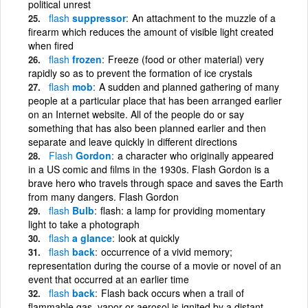
political unrest
flash
suppressor
An attachment to the muzzle of a
firearm which reduces the amount of visible light created
when fired
flash
frozen
Freeze (food or other material) very
rapidly so as to prevent the formation of ice crystals
flash
mob
A sudden and planned gathering of many
people at a particular place that has been arranged earlier
on an Internet website. All of the people do or say
something that has also been planned earlier and then
separate and leave quickly in different directions
Flash
Gordon
a character who originally appeared
in a US comic and films in the 1930s. Flash Gordon is a
brave hero who travels through space and saves the Earth
from many dangers. Flash Gordon
flash
Bulb
flash: a lamp for providing momentary
light to take a photograph
flash
a glance
look at quickly
flash
back
occurrence of a vivid memory;
representation during the course of a movie or novel of an
event that occurred at an earlier time
flash
back
Flash back occurs when a trail of
flammable gas, vapor or aerosol is ignited by a distant