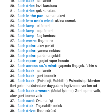
flash
back
canlandır
flash
drier
hızlı kurutucu
flash
drier
şok kurutucu
flash
in the pan
saman alevi
flash
into one's mind
aklına esmek
flash
lamp
el feneri
flash
lamp
cep feneri
flash
lamp
flaş lambası
flash
metre
flaşmetre
flash
point
alev çekidi
flash
point
yanma noktası
flash
point
parlama çekidi
flash
report
geçici rapor hesabı
flash
across so.'s mind
çapında flaş çok. 'zihin s
flash
back
canlandir
flash
back
geri tepebilir
flash
back
(Psikoloji, Ruhbilim)
Psikodisleptiklerden
ileri gelen halüsinatuar duygulara İngilizcede verilen ad
flash
back arrestor
(Metal İşleme)
Geri tepme valfı,
alev geri tepme valfı
flash
card
Okuma fişi
flash
disk
Taşınabilir bellek
flash
drive
flash sürücü