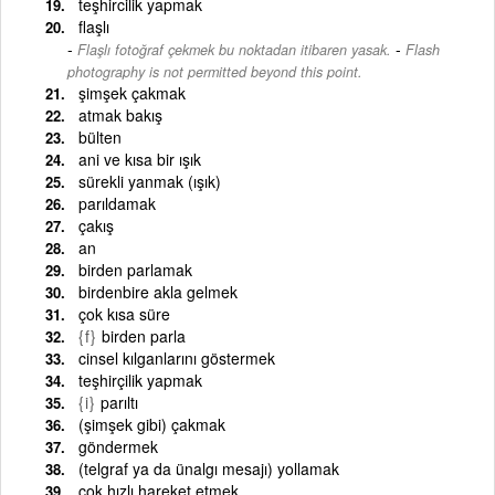
teşhircilik yapmak
flaşlı
-
Flaşlı fotoğraf çekmek bu noktadan itibaren yasak.
Flash
photography is not permitted beyond this point.
şimşek çakmak
atmak bakış
bülten
ani ve kısa bir ışık
sürekli yanmak (ışık)
parıldamak
çakış
an
birden parlamak
birdenbire akla gelmek
çok kısa süre
{f}
birden parla
cinsel kılganlarını göstermek
teşhirçilik yapmak
{i}
parıltı
(şimşek gibi) çakmak
göndermek
(telgraf ya da ünalgı mesajı) yollamak
çok hızlı hareket etmek