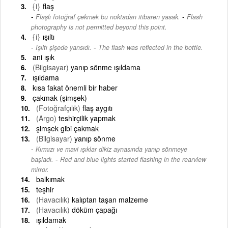
{i}
flaş
-
Flaşlı fotoğraf çekmek bu noktadan itibaren yasak.
Flash
photography is not permitted beyond this point.
{i}
ışıltı
-
Işıltı şişede yansıdı.
The flash was reflected in the bottle.
ani ışık
(Bilgisayar)
yanıp sönme ışıldama
ışıldama
kısa fakat önemli bir haber
çakmak (şimşek)
(Fotoğrafçılık)
flaş aygıtı
(Argo)
teshirçilik yapmak
şimşek gibi çakmak
(Bilgisayar)
yanıp sönme
Kırmızı ve mavi ışıklar dikiz aynasında yanıp sönmeye
-
başladı.
Red and blue lights started flashing in the rearview
mirror.
balkımak
teşhir
(Havacılık)
kalıptan taşan malzeme
(Havacılık)
döküm çapağı
ışıldamak