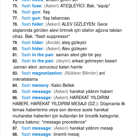
flash
fuse
(Askeri)
ATEŞLEYİCİ: Bak. "squip"
flash
gun
flaş
flash
gun
flaş tabancası
flash
hider
(Askeri)
ALEV GİZLEYEN: Gece
atışlarında görülen alevi örtmek için silahın ağzına takılan
cihaz. Bak. "flash suppressor"
flash
hider
(Avcılık)
ateş gizleyici
flash
hider
(Askeri)
Alev gizleyen
flash
in the pan
saman alevi gibi bir şey
flash
in the pan
(deyim)
arkasi gelmeyen basari
,saman alevi ,sonucsuz kalan hamle
flash
magnetization
(Nükleer Bilimler)
ani
mıknatıslama
flash
memory
Kalıcı Bellek
flash
message
(Askeri)
harekat yıldırım haberi
flash
message
(Askeri)
HAREKAT YILDIRIM
HABERİ, HAREKAT YILDIRIM MESAJI (DZ.): Düşmanla ilk
temas haberlerine veya son derece acele harekat
muharebe haberleri için kullanılan bir öncelik kategorisi.
Ayrıca bakınız: "message precedence"
flash
message
(Askeri)
harekat yıldırım mesajı
flash
message
önemli mesaj