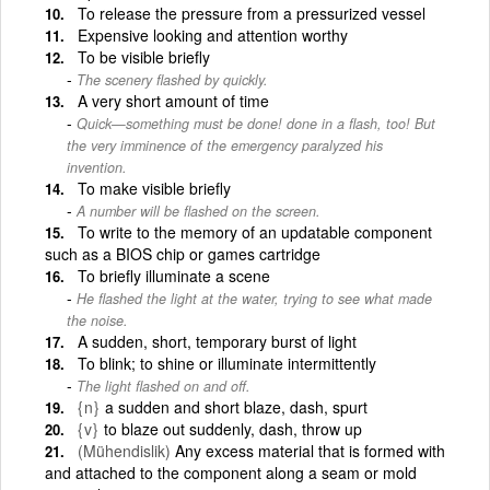
To release the pressure from a pressurized vessel
Expensive looking and attention worthy
To be visible briefly
The scenery flashed by quickly.
A very short amount of time
Quick—something must be done! done in a flash, too! But
the very imminence of the emergency paralyzed his
invention.
To make visible briefly
A number will be flashed on the screen.
To write to the memory of an updatable component
such as a BIOS chip or games cartridge
To briefly illuminate a scene
He flashed the light at the water, trying to see what made
the noise.
A sudden, short, temporary burst of light
To blink; to shine or illuminate intermittently
The light flashed on and off.
{n}
a sudden and short blaze, dash, spurt
{v}
to blaze out suddenly, dash, throw up
(Mühendislik)
Any excess material that is formed with
and attached to the component along a seam or mold