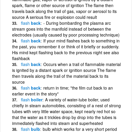
spark, flame or other source of ignition The flame then
travels back along the trail of gas, vapor or aerosol to its
source A serious fire or explosion could result
flash
back
- During bombarding the plasma arc
stream goes into the manifold instead of between the
electrodes (usually caused by poor processing technique)
flash
back
If your mind flashes back to something in
the past, you remember it or think of it briefly or suddenly.
His mind kept flashing back to the previous night see also
flashback
flash
back
Occurs when a trail of flammable material
is ignited by a distant spark or ignition source The flame
then travels along the trail of the material back to its
source
flash
back
return in time; "the film cut back to an
earlier event in the story"
flash
boiler
A variety of water-tube boiler, used
chiefly in steam automobiles, consisting of a nest of strong
tubes with very little water space, kept nearly red hot so
that the water as it trickles drop by drop into the tubes is
immediately flashed into steam and superheated
flash
bulb
bulb which works for a very short period