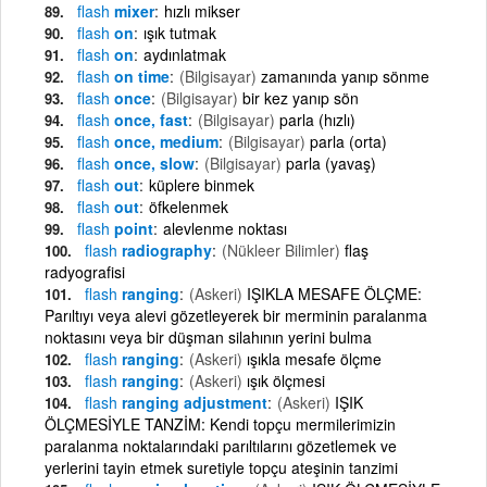
flash
mixer
hızlı mikser
flash
on
ışık tutmak
flash
on
aydınlatmak
flash
on time
(Bilgisayar)
zamanında yanıp sönme
flash
once
(Bilgisayar)
bir kez yanıp sön
flash
once, fast
(Bilgisayar)
parla (hızlı)
flash
once, medium
(Bilgisayar)
parla (orta)
flash
once, slow
(Bilgisayar)
parla (yavaş)
flash
out
küplere binmek
flash
out
öfkelenmek
flash
point
alevlenme noktası
flash
radiography
(Nükleer Bilimler)
flaş
radyografisi
flash
ranging
(Askeri)
IŞIKLA MESAFE ÖLÇME:
Parıltıyı veya alevi gözetleyerek bir merminin paralanma
noktasını veya bir düşman silahının yerini bulma
flash
ranging
(Askeri)
ışıkla mesafe ölçme
flash
ranging
(Askeri)
ışık ölçmesi
flash
ranging adjustment
(Askeri)
IŞIK
ÖLÇMESİYLE TANZİM: Kendi topçu mermilerimizin
paralanma noktalarındaki parıltılarını gözetlemek ve
yerlerini tayin etmek suretiyle topçu ateşinin tanzimi