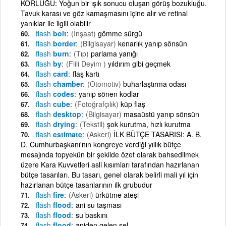
KÖRLÜĞÜ: Yoğun bir ışık sonucu oluşan görüş bozukluğu.
Tavuk karası ve göz kamaşmasını içine alır ve retinal
yanıklar ile ilgili olabilir
flash
bolt
(İnşaat)
gömme sürgü
flash
border
(Bilgisayar)
kenarlık yanıp sönsün
flash
burn
(Tıp)
parlama yanığı
flash
by
(Fiili Deyim )
yıldırım gibi geçmek
flash
card
flaş kartı
flash
chamber
(Otomotiv)
buharlaştırma odası
flash
codes
yanıp sönen kodlar
flash
cube
(Fotoğrafçılık)
küp flaş
flash
desktop
(Bilgisayar)
masaüstü yanıp sönsün
flash
drying
(Tekstil)
şok kurutma, hızlı kurutma
flash
estimate
(Askeri)
İLK BÜTÇE TASARISI: A. B.
D. Cumhurbaşkanı'nın kongreye verdiği yıllık bütçe
mesajında topyekün bir şekilde özet olarak bahsedilmek
üzere Kara Kuvvetleri asli kısımları tarafından hazırlanan
bütçe tasarıları. Bu tasarı, genel olarak belirli mali yıl için
hazırlanan bütçe tasarılarının ilk grubudur
flash
fire
(Askeri)
ürkütme ateşi
flash
flood
ani su taşması
flash
flood
su baskını
flash
flood
aniden gelen sel