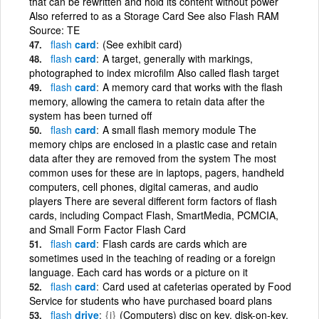
that can be rewritten and hold its content without power
Also referred to as a Storage Card See also Flash RAM
Source: TE
flash
card
(See exhibit card)
flash
card
A target, generally with markings,
photographed to index microfilm Also called flash target
flash
card
A memory card that works with the flash
memory, allowing the camera to retain data after the
system has been turned off
flash
card
A small flash memory module The
memory chips are enclosed in a plastic case and retain
data after they are removed from the system The most
common uses for these are in laptops, pagers, handheld
computers, cell phones, digital cameras, and audio
players There are several different form factors of flash
cards, including Compact Flash, SmartMedia, PCMCIA,
and Small Form Factor Flash Card
flash
card
Flash cards are cards which are
sometimes used in the teaching of reading or a foreign
language. Each card has words or a picture on it
flash
card
Card used at cafeterias operated by Food
Service for students who have purchased board plans
flash
drive
{i}
(Computers) disc on key, disk-on-key,