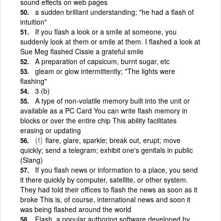
sound effects on web pages
a sudden brilliant understanding; "he had a flash of
intuition"
If you flash a look or a smile at someone, you
suddenly look at them or smile at them. I flashed a look at
Sue Meg flashed Cissie a grateful smile
A preparation of capsicum, burnt sugar, etc
gleam or glow intermittently; "The lights were
flashing"
3 (b)
A type of non-volatile memory built into the unit or
available as a PC Card You can write flash memory in
blocks or over the entire chip This ability facilitates
erasing or updating
{f}
flare, glare, sparkle; break out, erupt; move
quickly; send a telegram; exhibit one's genitals in public
(Slang)
If you flash news or information to a place, you send
it there quickly by computer, satellite, or other system.
They had told their offices to flash the news as soon as it
broke This is, of course, international news and soon it
was being flashed around the world
Flash, a popular authoring software developed by