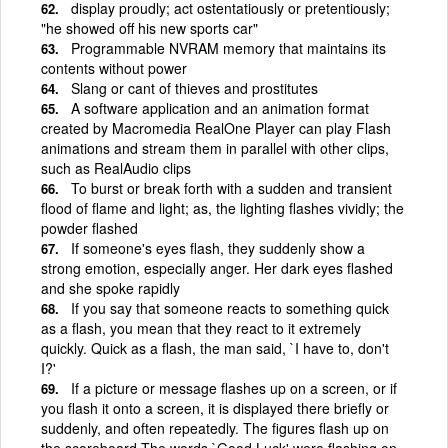
display proudly; act ostentatiously or pretentiously;
"he showed off his new sports car"
Programmable NVRAM memory that maintains its
contents without power
Slang or cant of thieves and prostitutes
A software application and an animation format
created by Macromedia RealOne Player can play Flash
animations and stream them in parallel with other clips,
such as RealAudio clips
To burst or break forth with a sudden and transient
flood of flame and light; as, the lighting flashes vividly; the
powder flashed
If someone's eyes flash, they suddenly show a
strong emotion, especially anger. Her dark eyes flashed
and she spoke rapidly
If you say that someone reacts to something quick
as a flash, you mean that they react to it extremely
quickly. Quick as a flash, the man said, `I have to, don't
I?'
If a picture or message flashes up on a screen, or if
you flash it onto a screen, it is displayed there briefly or
suddenly, and often repeatedly. The figures flash up on
the scoreboard The words `Good Luck' were flashing on