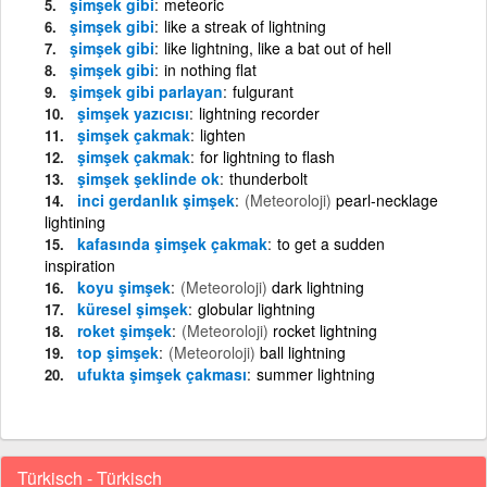
şimşek gibi
meteoric
şimşek gibi
like a streak of lightning
şimşek gibi
like lightning, like a bat out of hell
şimşek gibi
in nothing flat
şimşek gibi parlayan
fulgurant
şimşek yazıcısı
lightning recorder
şimşek çakmak
lighten
şimşek çakmak
for lightning to flash
şimşek şeklinde ok
thunderbolt
inci gerdanlık şimşek
(Meteoroloji)
pearl-necklage
lightining
kafasında şimşek çakmak
to get a sudden
inspiration
koyu şimşek
(Meteoroloji)
dark lightning
küresel şimşek
globular lightning
roket şimşek
(Meteoroloji)
rocket lightning
top şimşek
(Meteoroloji)
ball lightning
ufukta şimşek çakması
summer lightning
Türkisch - Türkisch