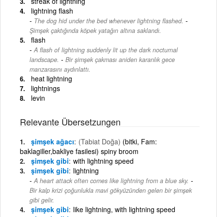
streak of lightning
lightning flash
-
The dog hid under the bed whenever lightning flashed.
Şimşek çaktığında köpek yatağın altına saklandı.
flash
A flash of lightning suddenly lit up the dark nocturnal
-
landscape.
Bir şimşek çakması aniden karanlık gece
manzarasını aydınlattı.
heat lightning
lightnings
levin
Relevante Übersetzungen
şimşek ağacı
(Tabiat Doğa)
(bitki, Fam:
baklagiller,bakliye fasilesi) spiny broom
şimşek gibi
with lightning speed
şimşek gibi
lightning
-
A heart attack often comes like lightning from a blue sky.
Bir kalp krizi çoğunlukla mavi gökyüzünden gelen bir şimşek
gibi gelir.
şimşek gibi
like lightning, with lightning speed