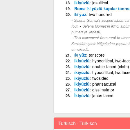
ikiyüzlü
jesuitical
Roma
iki
yüzlü kapılar tanrıs
iki
yüz
two hundred
Selena Gomez's second album hit 
-
four.
Selena Gomez'in ikinci albüm
numaraya yerleşti.
This movement from rural to urban
Kırsaldan şehir bölgelerine yapılan 
etmektedir.
iki
yüz
tenscore
ikiyüzlü
hypocritical, two-fac
ikiyüzlü
double-faced (cloth)
ikiyüzlü
hypocritical, twoface
ikiyüzlü
twosided
ikiyüzlü
pharisaic,ical
ikiyüzlü
dissimulator
İkiyüzlü
janus faced
Türkisch - Türkisch