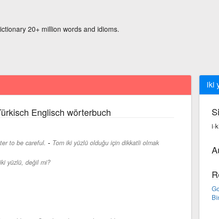
ictionary 20+ million words and idioms.
iki
S
ürkisch Englisch wörterbuch
i·k
-
er to be careful.
Tom iki yüzlü olduğu için dikkatli olmak
A
ki yüzlü, değil mi?
R
Go
Bi