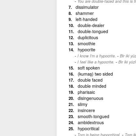
You are double-faced and this is 
dissimulator
shammer
left-handed
double-dealer
double-tongued
duplicitous
smoothie
hypocrite
-
I know I'm a hypocrite.
Bir iki y
-
I feel like a hypocrite.
Bir iki yüz
soft spoken
(kumaş) two sided
double faced
double minded
pharisaic
disingenuous
slimy
insincere
smooth-tongued
ambidextrous
hypocritical
-
Tom is being hypocritical.
Tom ik