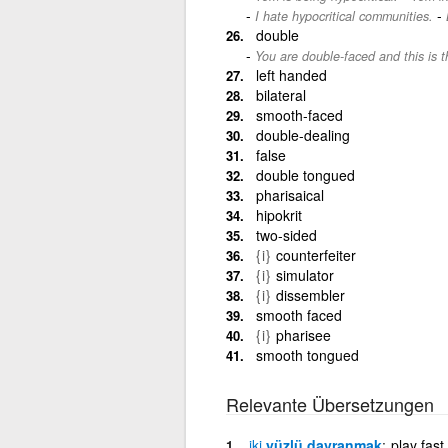
-
I hate hypocritical communities.
double
You are double-faced and this is 
left handed
bilateral
smooth-faced
double-dealing
false
double tongued
pharisaical
hipokrit
two-sided
{i}
counterfeiter
{i}
simulator
{i}
dissembler
smooth faced
{i}
pharisee
smooth tongued
Relevante Übersetzungen
iki
yüzlü davranmak
play fast