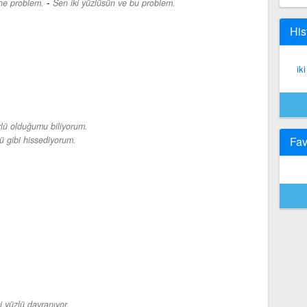
-
the problem.
Sen iki yüzlüsün ve bu problem.
His
ik
üzlü olduğumu biliyorum.
lü gibi hissediyorum.
Fav
i yüzlü davranıyor.