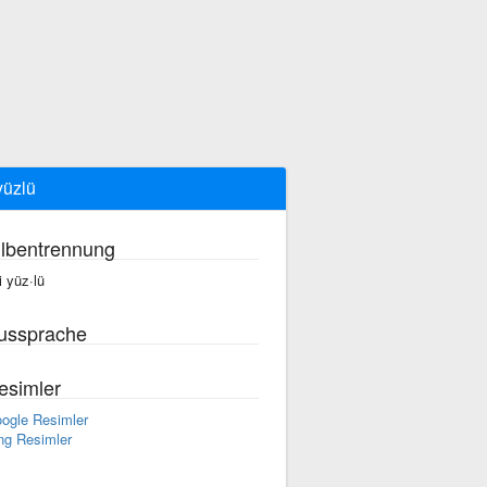
 yüzlü
ilbentrennung
i yüz·lü
ussprache
esimler
ogle Resimler
ng Resimler