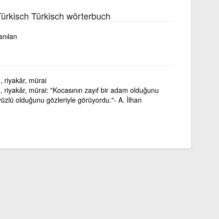
ürkisch Türkisch wörterbuch
lanılan
 riyakâr, mürai
 riyakâr, mürai: "Kocasının zayıf bir adam olduğunu
kiyüzlü olduğunu gözleriyle görüyordu."- A. İlhan