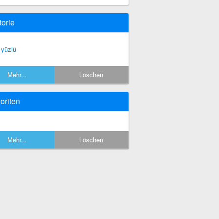
torie
i yüzlü
Mehr...
Löschen
oriten
Mehr...
Löschen