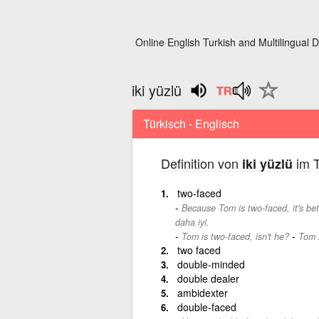
Online English Turkish and Multilingual D
iki yüzlü
Türkisch - Englisch
Definition von
im T
iki yüzlü
two-faced
Because Tom is two-faced, it's bett
daha iyi.
-
Tom is two-faced, isn't he?
Tom i
two faced
double-minded
double dealer
ambidexter
double-faced