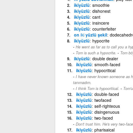
ikiyüzlü
smoothie
ikiyüzlü
dishonest
ikiyüzlü
cant
ikiyüzlü
insincere
ikiyüzlü
counterfeiter
on
iki
yüzlü şekil
dodecahedr
ikiyüzlü
hypocrite
He went as far as to call you a hyp
-
Tom is such a hypocrite.
Tom böyl
ikiyüzlü
double dealer
ikiyüzlü
smooth-faced
ikiyüzlü
hypocritical
I have never known someone as hy
tanımadım.
-
I think Tom is hypocritical.
Tom'u
ikiyüzlü
double-faced
ikiyüzlü
twofaced
ikiyüzlü
self-righteous
ikiyüzlü
disingenuous
ikiyüzlü
two-faced
Don't trust him. He's very two-face
ikiyüzlü
pharisaical