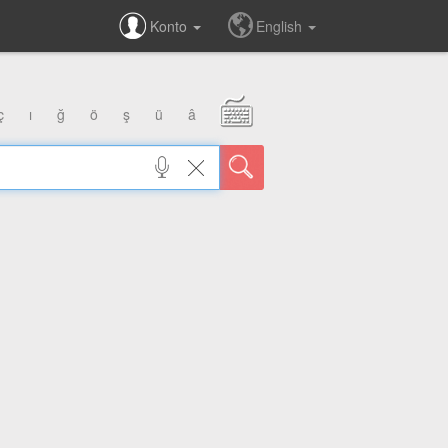
Konto
English
ç
ı
ğ
ö
ş
ü
â