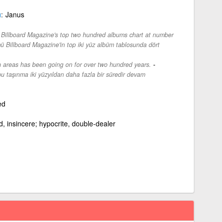
ı
Janus
Billboard Magazine's top two hundred albums chart at number
ü Billboard Magazine'in top iki yüz albüm tablosunda dört
-
 areas has been going on for over two hundred years.
bu taşınma iki yüzyıldan daha fazla bir süredir devam
ed
d, insincere; hypocrite, double-dealer