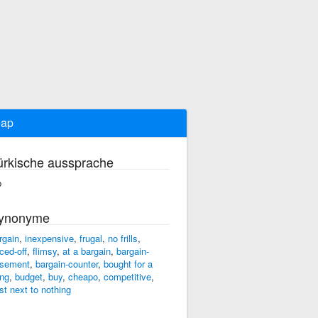
eap
ürkische aussprache
p
ynonyme
rgain
,
inexpensive
,
frugal
,
no frills
,
iced-off
,
flimsy
,
at a bargain
,
bargain-
sement
,
bargain-counter
,
bought for a
ng
,
budget
,
buy
,
cheapo
,
competitive
,
st next to nothing