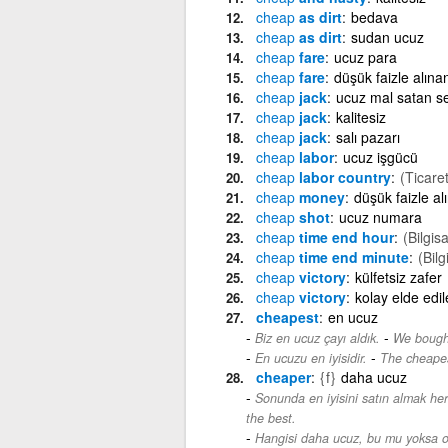
cheap
as dirt
bedava
cheap
as dirt
sudan ucuz
cheap
fare
ucuz para
cheap
fare
düşük faizle alına
cheap
jack
ucuz mal satan se
cheap
jack
kalitesiz
cheap
jack
salı pazarı
cheap
labor
ucuz işgücü
cheap
labor country
(Ticaret
cheap
money
düşük faizle al
cheap
shot
ucuz numara
cheap
time end hour
(Bilgis
cheap
time end minute
(Bilg
cheap
victory
külfetsiz zafer
cheap
victory
kolay elde edil
cheapest
en ucuz
-
Biz en ucuz çayı aldık.
We bought
-
En ucuzu en iyisidir.
The cheapes
cheaper
{f}
daha ucuz
Sonunda en iyisini satın almak h
the best.
Hangisi daha ucuz, bu mu yoksa 