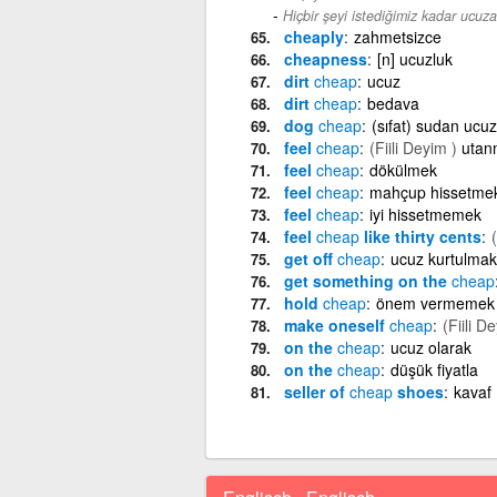
Hiçbir şeyi istediğimiz kadar ucuza
cheaply
zahmetsizce
cheapness
[n] ucuzluk
dirt
cheap
ucuz
dirt
cheap
bedava
dog
cheap
(sıfat) sudan ucuz
feel
cheap
(Fiili Deyim )
utan
feel
cheap
dökülmek
feel
cheap
mahçup hissetme
feel
cheap
iyi hissetmemek
feel
cheap
like thirty cents
get off
cheap
ucuz kurtulmak
get something on the
cheap
hold
cheap
önem vermemek
make oneself
cheap
(Fiili D
on the
cheap
ucuz olarak
on the
cheap
düşük fiyatla
seller of
cheap
shoes
kavaf