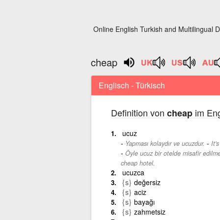
Online English Turkish and Multilingual D
cheap
Englisch - Türkisch
Definition von
im Eng
cheap
ucuz
-
Yapması kolaydır ve ucuzdur.
It'
Öyle ucuz bir otelde misafir edilme
cheap hotel.
ucuzca
{s}
değersiz
{s}
aciz
{s}
bayağı
{s}
zahmetsiz