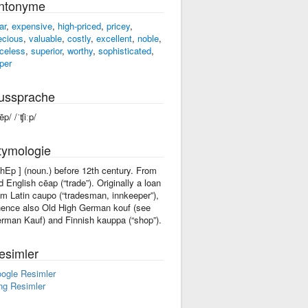
ntonyme
ar
,
expensive
,
high-priced
,
pricey
,
ecious
,
valuable
,
costly
,
excellent
,
noble
,
iceless
,
superior
,
worthy
,
sophisticated
,
per
ussprache
ēp/ /ˈʧiːp/
tymologie
chEp ] (noun.) before 12th century. From
d English cēap (“trade”). Originally a loan
om Latin caupo (“tradesman, innkeeper”),
ence also Old High German kouf (see
rman Kauf) and Finnish kauppa (“shop”).
esimler
ogle Resimler
ng Resimler