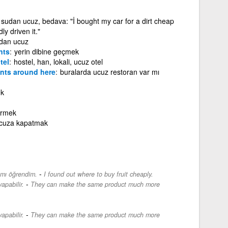
sudan ucuz, bedava: "İ bought my car for a dirt cheap
y driven it."
udan ucuz
ents
yerin dibine geçmek
tel
hostel, han, lokali, ucuz otel
nts around here
buralarda ucuz restoran var mı
ek
ürmek
cuza kapatmak
-
mı öğrendim.
I found out where to buy fruit cheaply.
-
apabilir.
They can make the same product much more
-
apabilir.
They can make the same product much more