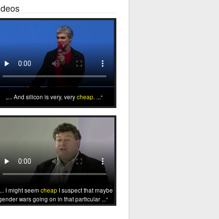
ideos
... And silicon is very, very
cheap
. ...
... I might seem
cheap
I suspect that maybe
gender wars going on in that particular ...