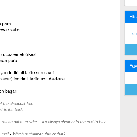
His
n para
yyar satıcı
ch
)
ucuz emek ülkesi
ınan para
Fav
ayar)
indirimli tarife son saati
isayar)
indirimli tarife son dakikası
en başarı
 the cheapest tea.
t is the best.
-
er zaman daha ucuzdur.
It's always cheaper in the end to buy
-
o mu?
Which is cheaper, this or that?