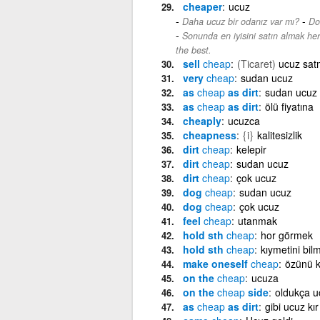
cheaper
ucuz
-
Daha ucuz bir odanız var mı?
Do
Sonunda en iyisini satın almak h
the best.
sell
cheap
(Ticaret)
ucuz sat
very
cheap
sudan ucuz
as
cheap
as dirt
sudan ucuz
as
cheap
as dirt
ölü fiyatına
cheaply
ucuzca
cheapness
{i}
kalitesizlik
dirt
cheap
kelepir
dirt
cheap
sudan ucuz
dirt
cheap
çok ucuz
dog
cheap
sudan ucuz
dog
cheap
çok ucuz
feel
cheap
utanmak
hold sth
cheap
hor görmek
hold sth
cheap
kıymetini bi
make oneself
cheap
özünü 
on the
cheap
ucuza
on the
cheap
side
oldukça u
as
cheap
as dirt
gibi ucuz kır