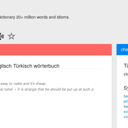
ictionary 20+ million words and idioms.
ch
T
lisch Türkisch wörterbuch
çi
s easy to make and it's cheap.
S
-
si tuhaf.
It is strange that he should be put up at such a
ba
pr
ba
so
co