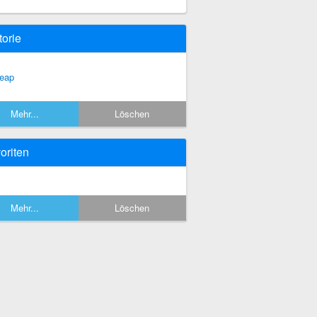
torie
eap
Mehr...
Löschen
oriten
Mehr...
Löschen