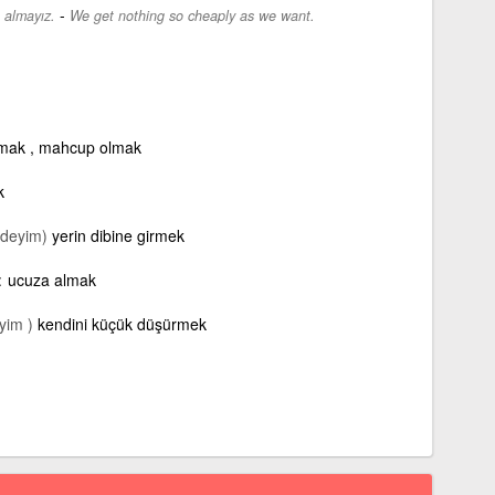
-
 almayız.
We get nothing so cheaply as we want.
mak , mahcup olmak
k
(deyim)
yerin dibine girmek
ucuza almak
eyim )
kendini küçük düşürmek