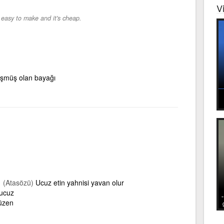
V
s easy to make and it's cheap.
üşmüş olan bayağı
(Atasözü)
Ucuz etin yahnisi yavan olur
 ucuz
düzen