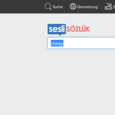
Suche
Übersetzung
S