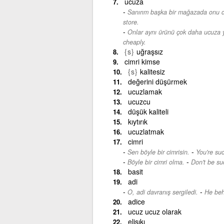
ucuza
Sanırım başka bir mağazada onu d
store.
Onlar aynı ürünü çok daha ucuza y
cheaply.
{s}
uğraşsız
cimri kimse
{s}
kalitesiz
değerini düşürmek
ucuzlamak
ucuzcu
düşük kaliteli
kıytırık
ucuzlatmak
cimri
-
Sen böyle bir cimrisin.
You're su
-
Böyle bir cimri olma.
Don't be su
basit
adi
-
O, adi davranış sergiledi.
He beh
adice
ucuz ucuz olarak
elisıkı