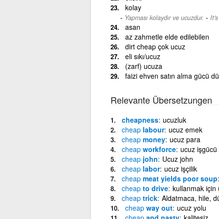
kolay
-
Yapması kolaydır ve ucuzdur.
It'
asan
az zahmetle elde edilebilen
dirt cheap çok ucuz
eli sıkı/ucuz
(zarf) ucuza
faizi ehven satın alma gücü d
Relevante Übersetzungen
cheapness
ucuzluk
cheap
labour
ucuz emek
cheap
money
ucuz para
cheap
workforce
ucuz işgücü
cheap
john
Ucuz john
cheap
labor
ucuz işçilik
cheap
meat yields poor soup
cheap
to drive
kullanmak için
cheap
trick
Aldatmaca, hile, 
cheap
way out
ucuz yolu
cheap
and nasty
kalitesiz