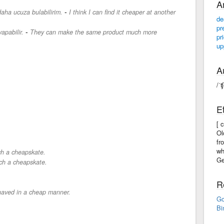
A
-
aha ucuza bulabilirim.
I think I can find it cheaper at another
de
pr
-
apabilir.
They can make the same product much more
pr
up
A
/ˈʧ
E
[ 
Ol
fr
wh
ch a cheapskate.
Ge
ch a cheapskate.
R
aved in a cheap manner.
Go
Bi