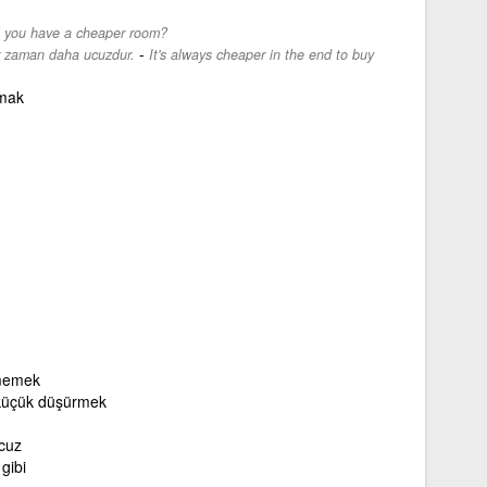
 you have a cheaper room?
-
er zaman daha ucuzdur.
It's always cheaper in the end to buy
mak
lmemek
küçük düşürmek
cuz
 gibi