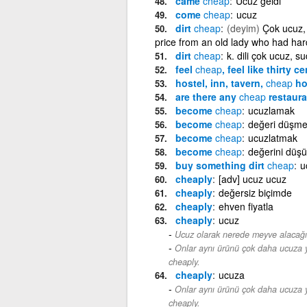
came
cheap
Ucuz geldi
come
cheap
ucuz
dirt
cheap
(deyim)
Çok ucuz, 
price from an old lady who had hardl
dirt
cheap
k. dili çok ucuz, s
feel
cheap
, feel like thirty c
hostel, inn, tavern,
cheap
ho
are there any
cheap
restaura
become
cheap
ucuzlamak
become
cheap
değeri düşm
become
cheap
ucuzlatmak
become
cheap
değerini düş
buy something dirt
cheap
u
cheaply
[adv] ucuz ucuz
cheaply
değersiz biçimde
cheaply
ehven fiyatla
cheaply
ucuz
Ucuz olarak nerede meyve alacağı
Onlar aynı ürünü çok daha ucuza y
cheaply.
cheaply
ucuza
Onlar aynı ürünü çok daha ucuza y
cheaply.