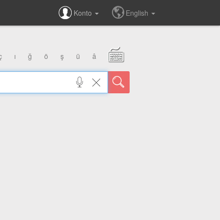
Konto
English
ç
ı
ğ
ö
ş
ü
â