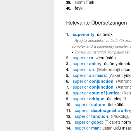
(isim)
Faik
fevk
Relevante Übersetzungen
superiority
üstünlük
Aşağılık kompleksi ve üstünlük kom
complex and a superiority complex o
Tom'un bir üstünlük kompleksi var.
superior
to
-den üstün
superior
ability
üstün yetenek
superior
air
(Meteoroloji)
süpe
superior
air mass
(Askeri)
yük
superior
conjunction
(Astron
superior
conjunction
(Astron
superior
court of justice
(Kan
superior
critique
üst eleştiri
superior
culture
üst kültür
superior
diaphragmatic arter
superior
function
(Pisikoloji,
superior
good
(Ticaret)
norma
superior
man
üstünlüklü insa