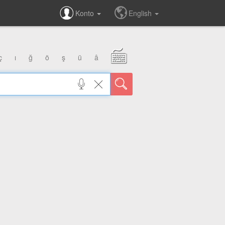
Konto
English
ç
ı
ğ
ö
ş
ü
â