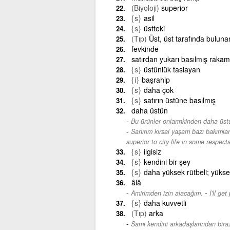
(Biyoloji)
superior
{s}
asil
{s}
üstteki
(Tıp)
Üst, üst tarafında bulunan
fevkinde
satırdan yukarı basılmış rakam
{s}
üstünlük taslayan
{i}
başrahip
{s}
daha çok
{s}
satırın üstüne basılmış
daha üstün
Bu ürünler onlarınkinden daha üst
Sanırım kırsal yaşam bazı bakımla
superior to city life in some respects
{s}
ilgisiz
{s}
kendini bir şey
{s}
daha yüksek rütbeli; yüksek
âlâ
-
Amirimden izin alacağım.
I'll ge
{s}
daha kuvvetli
(Tıp)
arka
Sami kendini arkadaşlarından biraz