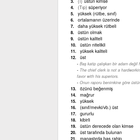
{i}
üstün kimse
(Tıp)
süperiyor
yüksek (rütbe, sınıf)
ortalamanın üzerinde
daha yüksek rütbeli
üstün olmak
üstün kaliteli
üstün nitelikli
yüksek kaliteli
üst
Baş katip çalışkan bir adam değil fa
-
The chief clerk is not a hardwork
favor with his superiors.
Onun raporu benimkine göre üstün
özünü beğenmiş
mağrur
yüksek
(sınıf/mevki/vb.) üst
gururlu
kibirli
üstün derecede olan kimse
üst tarafında bulunan
manastırda baş rahip