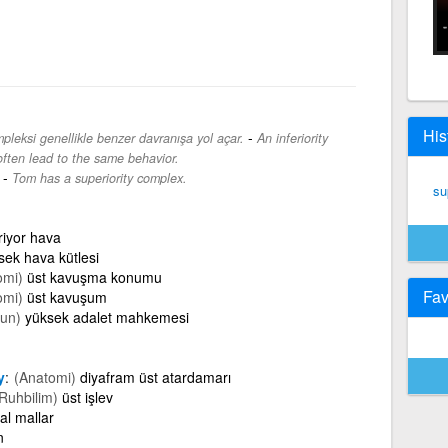
His
-
pleksi genellikle benzer davranışa yol açar.
An inferiority
ften lead to the same behavior.
-
Tom has a superiority complex.
su
riyor hava
sek hava kütlesi
omi)
üst kavuşma konumu
Fav
omi)
üst kavuşum
un)
yüksek adalet mahkemesi
y
(Anatomi)
diyafram üst atardamarı
 Ruhbilim)
üst işlev
l mallar
n