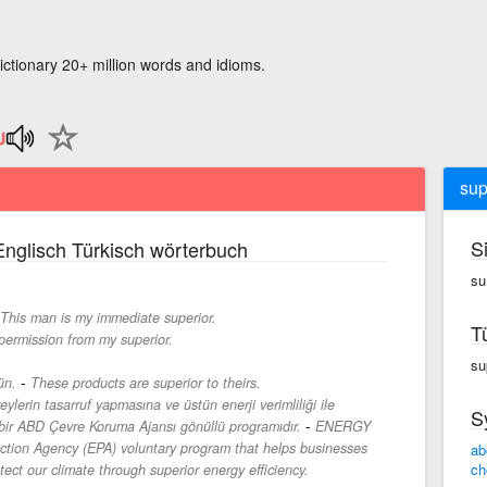
ictionary 20+ million words and idioms.
sup
S
nglisch Türkisch wörterbuch
su
This man is my immediate superior.
T
t permission from my superior.
sup
-
ün.
These products are superior to theirs.
lerin tasarruf yapmasına ve üstün enerji verimliliği ile
S
-
 bir ABD Çevre Koruma Ajansı gönüllü programıdır.
ENERGY
ction Agency (EPA) voluntary program that helps businesses
ab
ch
ect our climate through superior energy efficiency.