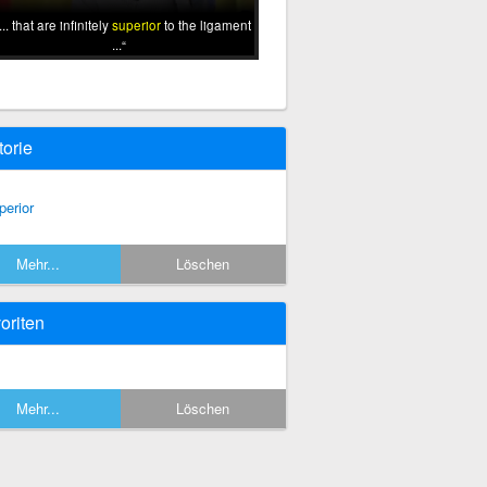
... that are infinitely
superior
to the ligament
...
torie
perior
Mehr...
Löschen
oriten
Mehr...
Löschen