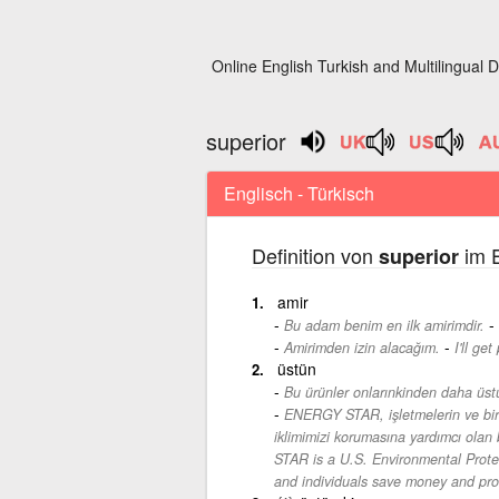
Online English Turkish and Multilingual D
superior
Englisch - Türkisch
Definition von
im E
superior
amir
-
Bu adam benim en ilk amirimdir.
-
Amirimden izin alacağım.
I'll ge
üstün
Bu ürünler onlarınkinden daha üst
ENERGY STAR, işletmelerin ve birey
iklimimizi korumasına yardımcı olan
STAR is a U.S. Environmental Prote
and individuals save money and prot