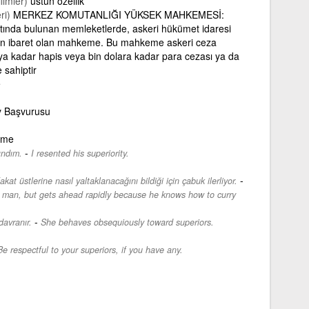
limler)
üstün özellik
ri)
MERKEZ KOMUTANLIĞI YÜKSEK MAHKEMESİ:
ltında bulunan memleketlerde, askeri hükümet idaresi
ydan ibaret olan mahkeme. Bu mahkeme askeri ceza
aya kadar hapis veya bin dolara kadar para cezası ya da
 sahiptir
e
y Başvurusu
nme
-
ındım.
I resented his superiority.
-
kat üstlerine nasıl yaltaklanacağını bildiği için çabuk ilerliyor.
ng man, but gets ahead rapidly because he knows how to curry
-
davranır.
She behaves obsequiously toward superiors.
Be respectful to your superiors, if you have any.