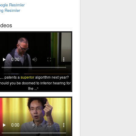
ogle Resimler
ng Resimler
ideos
... patents a
superior
algorithm next year?
hould you be doomed to inferior hearing for
the ...