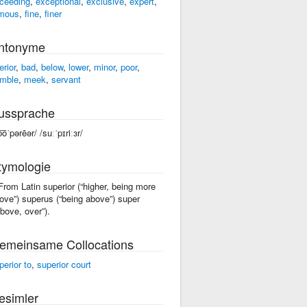
ceeding
,
exceptional
,
exclusive
,
expert
,
mous
,
fine
,
finer
ntonyme
erior
,
bad
,
below
,
lower
,
minor
,
poor
,
mble
,
meek
,
servant
ussprache
͞oˈpərēər/ /suːˈpɪriːɜr/
tymologie
 From Latin superior (“higher, being more
ove”) superus (“being above”) super
above, over”).
emeinsame Collocations
perior to
,
superior court
esimler