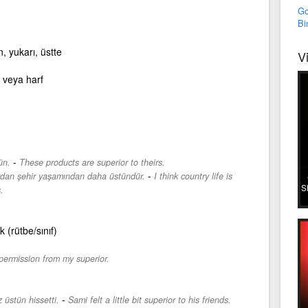
Go
Bi
, yukarı, üstte
V
 veya harf
-
ün.
These products are superior to theirs.
-
rdan şehir yaşamından daha üstündür.
I think country life is
S
.
 (rütbe/sınıf)
t permission from my superior.
-
 üstün hissetti.
Sami felt a little bit superior to his friends.