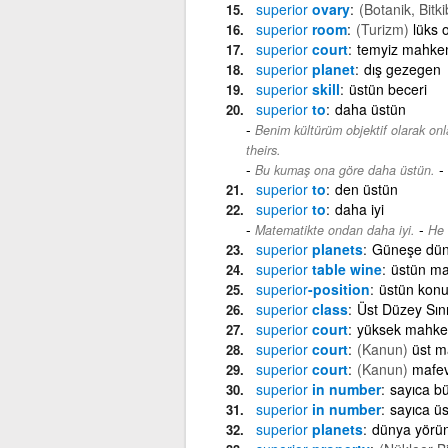
superior
ovary
(Botanik, Bitki
superior
room
(Turizm)
lüks 
superior
court
temyiz mahke
superior
planet
dış gezegen
superior
skill
üstün beceri
superior
to
daha üstün
Benim kültürüm objektif olarak on
theirs.
-
Bu kumaş ona göre daha üstün.
superior
to
den üstün
superior
to
daha iyi
-
Matematikte ondan daha iyi.
He 
superior
planets
Güneşe dün
superior
table wine
üstün ma
superior
-position
üstün kon
superior
class
Üst Düzey Sını
superior
court
yüksek mahk
superior
court
(Kanun)
üst 
superior
court
(Kanun)
mafe
superior
in number
sayıca b
superior
in number
sayıca ü
superior
planets
dünya yörün