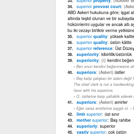
superior
property
(Nükleer Bi
superior
provost court
(Aske
ABD Askeri hukukuna göre; işgal a
altında teşkil olunan ve bir suba
hükümlerini uygular ve ancak altı 
bu iki cezayı birlikte verme yetkisine
superior
quality
yüksek kalit
superior
quality
üstün kâlite
superior
reference
Üst Düze
superiority
kibirlilik/üstünlük
superiority
{i}
kendini beğe
Ben onun kendini beğenmesine al
superiors
(Askeri)
üstler
Baş katip çalışkan bir adam değil fa
The chief clerk is not a hardworki
favor with his superiors.
O, üstlerine karşı yaltaklık ederek 
superiors
(Askeri)
amirler
-
Eğer varsa amirlerine saygılı ol.
limit
superior
üst sınır
mother
superior
Baş rahibe
superiorly
superior
vastly
superior
çok üstün