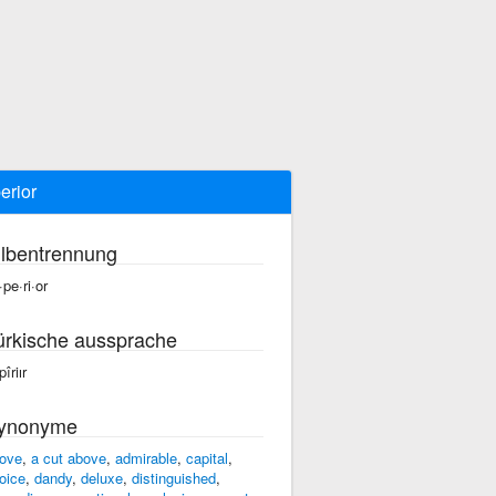
erior
ilbentrennung
·pe·ri·or
ürkische aussprache
îriır
ynonyme
ove
,
a cut above
,
admirable
,
capital
,
oice
,
dandy
,
deluxe
,
distinguished
,