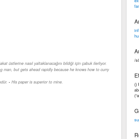
ex
fa
A
inf
hu
A
/so
kat üstlerine nasıl yaltaklanacağını bildiği için çabuk ilerliyor.
ing man, but gets ahead rapidly because he knows how to curry
E
-
dür.
His paper is superior to mine.
()
ab
(“
G
su
R