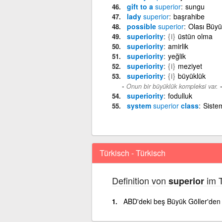
gift to a
superior
sungu
lady
superior
başrahibe
possible
superior
Olası Büyü
superiority
{i}
üstün olma
superiority
amirlik
superiority
yeğlik
superiority
{i}
meziyet
superiority
{i}
büyüklük
Onun bir büyüklük kompleksi var.
superiority
fodulluk
system
superior
class
Sistem
Türkisch - Türkisch
Definition von
im T
superior
ABD'deki beş Büyük Göller'den 