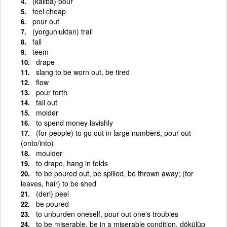
(kalıba) pour
feel cheap
pour out
(yorgunluktan) trail
fall
teem
drape
slang to be worn out, be tired
flow
pour forth
fall out
molder
to spend money lavishly
(for people) to go out in large numbers, pour out
(onto/into)
moulder
to drape, hang in folds
to be poured out, be spilled, be thrown away; (for
leaves, hair) to be shed
(deri) peel
be poured
to unburden oneself, pour out one's troubles
to be miserable, be in a miserable condition. dökülüp