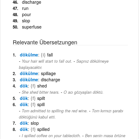
discharge
run
pour
slop
superfuse
Relevante Übersetzungen
dökülme
{i}
fall
-
Your hair will start to fall out.
Saçınız dökülmeye
başlayacaktır.
dökülme
spillage
dökülme
discharge
dök
{f}
shed
-
She shed bitter tears.
O acı gözyaşları döktü.
dök
{f}
spilt
dök
{f}
spill
-
Tom admitted to spilling the red wine.
Tom kırmızı şarabı
döktüğünü kabul etti.
dök
slop
dök
{f}
spilled
-
I spilled coffee on your tablecloth.
Ben senin masa örtüne