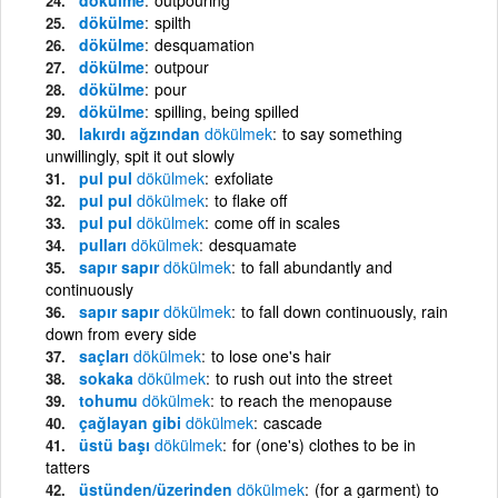
dökülme
spilth
dökülme
desquamation
dökülme
outpour
dökülme
pour
dökülme
spilling, being spilled
lakırdı ağzından
dökülmek
to say something
unwillingly, spit it out slowly
pul pul
dökülmek
exfoliate
pul pul
dökülmek
to flake off
pul pul
dökülmek
come off in scales
pulları
dökülmek
desquamate
sapır sapır
dökülmek
to fall abundantly and
continuously
sapır sapır
dökülmek
to fall down continuously, rain
down from every side
saçları
dökülmek
to lose one's hair
sokaka
dökülmek
to rush out into the street
tohumu
dökülmek
to reach the menopause
çağlayan gibi
dökülmek
cascade
üstü başı
dökülmek
for (one's) clothes to be in
tatters
üstünden/üzerinden
dökülmek
(for a garment) to