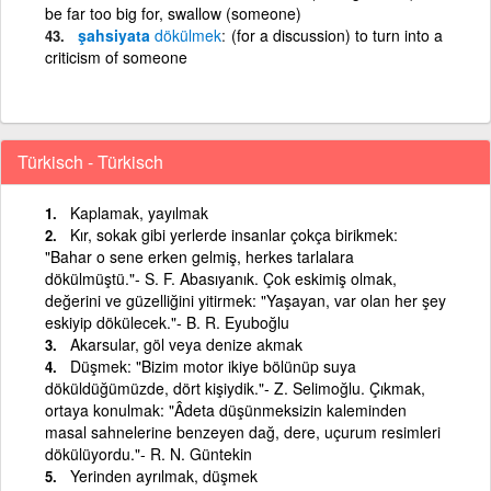
be far too big for, swallow (someone)
şahsiyata
dökülmek
(for a discussion) to turn into a
criticism of someone
Türkisch - Türkisch
Kaplamak, yayılmak
Kır, sokak gibi yerlerde insanlar çokça birikmek:
"Bahar o sene erken gelmiş, herkes tarlalara
dökülmüştü."- S. F. Abasıyanık. Çok eskimiş olmak,
değerini ve güzelliğini yitirmek: "Yaşayan, var olan her şey
eskiyip dökülecek."- B. R. Eyuboğlu
Akarsular, göl veya denize akmak
Düşmek: "Bizim motor ikiye bölünüp suya
döküldüğümüzde, dört kişiydik."- Z. Selimoğlu. Çıkmak,
ortaya konulmak: "Âdeta düşünmeksizin kaleminden
masal sahnelerine benzeyen dağ, dere, uçurum resimleri
dökülüyordu."- R. N. Güntekin
Yerinden ayrılmak, düşmek