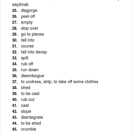
saçılmak
disgorge
peel off
empty
slop over
go to pieces
fall into
course
fall into decay
spill
rub off
run down
disembogue
to undress, strip; to take off some clothes
shed
to be cast
rub out
cast
slope
disintegrate
to be shed
crumble