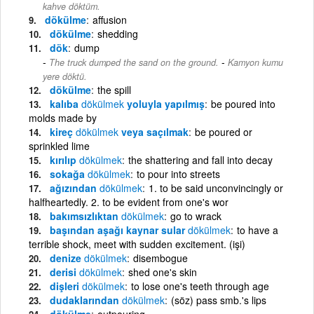
kahve döktüm.
dökülme
affusion
dökülme
shedding
dök
dump
-
The truck dumped the sand on the ground.
Kamyon kumu
yere döktü.
dökülme
the spill
kalıba
dökülmek
yoluyla yapılmış
be poured into
molds made by
kireç
dökülmek
veya saçılmak
be poured or
sprinkled lime
kırılıp
dökülmek
the shattering and fall into decay
sokağa
dökülmek
to pour into streets
ağızından
dökülmek
1. to be said unconvincingly or
halfheartedly. 2. to be evident from one's wor
bakımsızlıktan
dökülmek
go to wrack
başından aşağı kaynar sular
dökülmek
to have a
terrible shock, meet with sudden excitement. (işi)
denize
dökülmek
disembogue
derisi
dökülmek
shed one's skin
dişleri
dökülmek
to lose one's teeth through age
dudaklarından
dökülmek
(söz) pass smb.'s lips
dökülme
outpouring