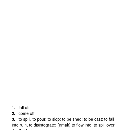
fall off
come off
to spill, to pour, to slop; to be shed; to be cast; to fall
into ruin, to disintegrate; (ırmak) to flow into; to spill over