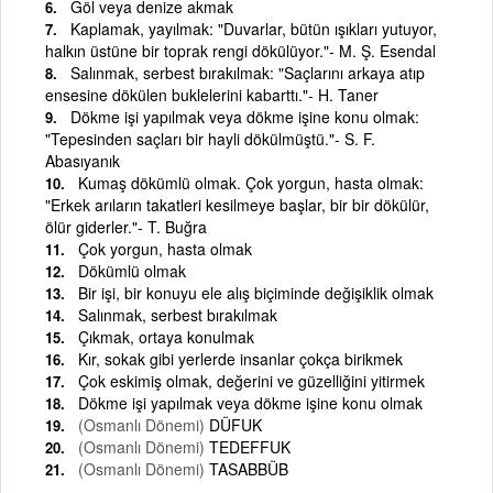
Göl veya denize akmak
Kaplamak, yayılmak: "Duvarlar, bütün ışıkları yutuyor,
halkın üstüne bir toprak rengi dökülüyor."- M. Ş. Esendal
Salınmak, serbest bırakılmak: "Saçlarını arkaya atıp
ensesine dökülen buklelerini kabarttı."- H. Taner
Dökme işi yapılmak veya dökme işine konu olmak:
"Tepesinden saçları bir hayli dökülmüştü."- S. F.
Abasıyanık
Kumaş dökümlü olmak. Çok yorgun, hasta olmak:
"Erkek arıların takatleri kesilmeye başlar, bir bir dökülür,
ölür giderler."- T. Buğra
Çok yorgun, hasta olmak
Dökümlü olmak
Bir işi, bir konuyu ele alış biçiminde değişiklik olmak
Salınmak, serbest bırakılmak
Çıkmak, ortaya konulmak
Kır, sokak gibi yerlerde insanlar çokça birikmek
Çok eskimiş olmak, değerini ve güzelliğini yitirmek
Dökme işi yapılmak veya dökme işine konu olmak
(Osmanlı Dönemi)
DÜFUK
(Osmanlı Dönemi)
TEDEFFUK
(Osmanlı Dönemi)
TASABBÜB