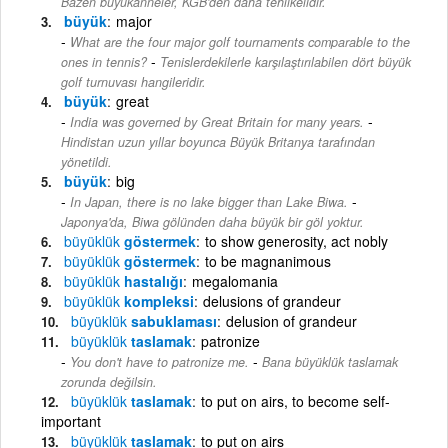
Bazen büyükanneler, KGB'den daha tehlikelidir.
büyük
major
What are the four major golf tournaments comparable to the
-
ones in tennis?
Tenislerdekilerle karşılaştırılabilen dört büyük
golf turnuvası hangileridir.
büyük
great
-
India was governed by Great Britain for many years.
Hindistan uzun yıllar boyunca Büyük Britanya tarafından
yönetildi.
büyük
big
-
In Japan, there is no lake bigger than Lake Biwa.
Japonya'da, Biwa gölünden daha büyük bir göl yoktur.
büyüklük
göstermek
to show generosity, act nobly
büyüklük
göstermek
to be magnanimous
büyüklük
hastalığı
megalomania
büyüklük
kompleksi
delusions of grandeur
büyüklük
sabuklaması
delusion of grandeur
büyüklük
taslamak
patronize
-
You don't have to patronize me.
Bana büyüklük taslamak
zorunda değilsin.
büyüklük
taslamak
to put on airs, to become self-
important
büyüklük
taslamak
to put on airs