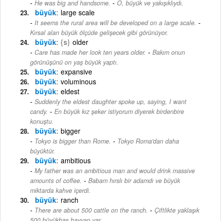
-
He was big and handsome.
O, büyük ve yakışıklıydı.
büyük
large scale
-
It seems the rural area will be developed on a large scale.
Kırsal alan büyük ölçüde gelişecek gibi görünüyor.
büyük
{s}
older
-
Care has made her look ten years older.
Bakım onun
görünüşünü on yaş büyük yaptı.
büyük
expansive
büyük
voluminous
büyük
eldest
Suddenly the eldest daughter spoke up, saying, I want
-
candy.
En büyük kız şeker istiyorum diyerek birdenbire
konuştu.
büyük
bigger
-
Tokyo is bigger than Rome.
Tokyo Roma'dan daha
büyüktür.
büyük
ambitious
My father was an ambitious man and would drink massive
-
amounts of coffee.
Babam hırslı bir adamdı ve büyük
miktarda kahve içerdi.
büyük
ranch
-
There are about 500 cattle on the ranch.
Çiftlikte yaklaşık
500 büyükbaş hayvan var.