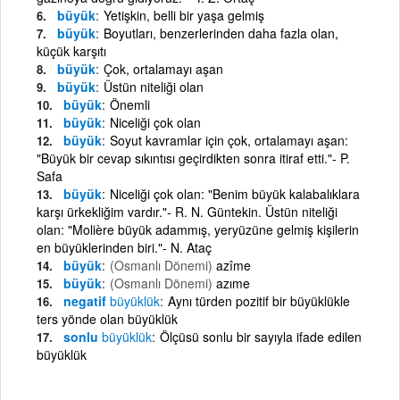
büyük
Yetişkin, belli bir yaşa gelmiş
büyük
Boyutları, benzerlerinden daha fazla olan,
küçük karşıtı
büyük
Çok, ortalamayı aşan
büyük
Üstün niteliği olan
büyük
Önemli
büyük
Niceliği çok olan
büyük
Soyut kavramlar için çok, ortalamayı aşan:
"Büyük bir cevap sıkıntısı geçirdikten sonra itiraf etti."- P.
Safa
büyük
Niceliği çok olan: "Benim büyük kalabalıklara
karşı ürkekliğim vardır."- R. N. Güntekin. Üstün niteliği
olan: "Molière büyük adammış, yeryüzüne gelmiş kişilerin
en büyüklerinden biri."- N. Ataç
büyük
(Osmanlı Dönemi)
azîme
büyük
(Osmanlı Dönemi)
azıme
negatif
büyüklük
Aynı türden pozitif bir büyüklükle
ters yönde olan büyüklük
sonlu
büyüklük
Ölçüsü sonlu bir sayıyla ifade edilen
büyüklük