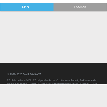
Mehr...
Löschen
© 1999-2026 Sesli Sözlük™
20 dilde online sözlük. 20 milyondan fazla sözcük ve anlamı üç farklı aksanda
dinleme seçeneği. Cümle ve Videolar ile zenginleştirilmiş içerik. Etimoloji, Eş ve
Zıt anlamlar, kelime okunuşları ve günün kelimesi. Yazım Türkçeleştirici ile hatalı
Türkçe metinleri düzeltme. iOS, Android ve Windows mobil platformlarda online
ve offline sözlük programları. Sesli Sözlük garantisinde Profesyonel çeviri
hizmetleri. İngilizce kelime haznenizi arttıracak kelime oyunları. Ayarlar
bölümünü kullarak çevirisini görmek istediğiniz sözlükleri seçme ve aynı
zamanda sözlüklerin gösterim sırasını ayarlama imkanı. Kelimelerin