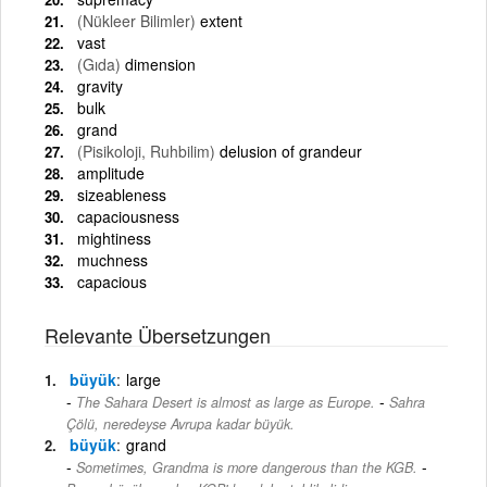
(Nükleer Bilimler)
extent
vast
(Gıda)
dimension
gravity
bulk
grand
(Pisikoloji, Ruhbilim)
delusion of grandeur
amplitude
sizeableness
capaciousness
mightiness
muchness
capacious
Relevante Übersetzungen
büyük
large
-
The Sahara Desert is almost as large as Europe.
Sahra
Çölü, neredeyse Avrupa kadar büyük.
büyük
grand
-
Sometimes, Grandma is more dangerous than the KGB.