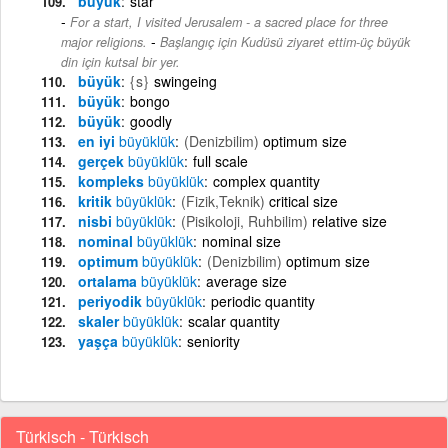
büyük
star
For a start, I visited Jerusalem - a sacred place for three
-
major religions.
Başlangıç için Kudüsü ziyaret ettim-üç büyük
din için kutsal bir yer.
büyük
{s}
swingeing
büyük
bongo
büyük
goodly
en iyi
büyüklük
(Denizbilim)
optimum size
gerçek
büyüklük
full scale
kompleks
büyüklük
complex quantity
kritik
büyüklük
(Fizik,Teknik)
critical size
nisbi
büyüklük
(Pisikoloji, Ruhbilim)
relative size
nominal
büyüklük
nominal size
optimum
büyüklük
(Denizbilim)
optimum size
ortalama
büyüklük
average size
periyodik
büyüklük
periodic quantity
skaler
büyüklük
scalar quantity
yaşça
büyüklük
seniority
Türkisch - Türkisch