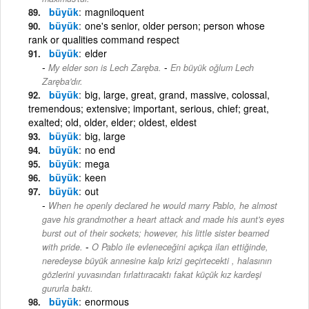
büyük
magniloquent
büyük
one's senior, older person; person whose
rank or qualities command respect
büyük
elder
-
My elder son is Lech Zaręba.
En büyük oğlum Lech
Zaręba'dır.
büyük
big, large, great, grand, massive, colossal,
tremendous; extensive; important, serious, chief; great,
exalted; old, older, elder; oldest, eldest
büyük
big, large
büyük
no end
büyük
mega
büyük
keen
büyük
out
When he openly declared he would marry Pablo, he almost
gave his grandmother a heart attack and made his aunt's eyes
burst out of their sockets; however, his little sister beamed
-
with pride.
O Pablo ile evleneceğini açıkça ilan ettiğinde,
neredeyse büyük annesine kalp krizi geçirtecekti , halasının
gözlerini yuvasından fırlattıracaktı fakat küçük kız kardeşi
gururla baktı.
büyük
enormous