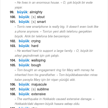
-
He lives in an enormous house.
O, çok büyük bir evde
yaşar.
büyük
almighty
büyük
{s}
stout
büyük
{s}
smart
Tom's new smartphone is really big. It doesn't even look like
-
a phone anymore.
Tom'un yeni akıllı telefonu gerçekten
büyük. Artık bir telefona bile benzemiyor.
büyük
crying
büyük
hard
-
He worked hard to support a large family.
O, büyük bir
aileyi geçindirmek için çok çalıştı.
büyük
walloping
büyük
bough
Tom bought an engagement ring for Mary with money he
-
inherited from his grandfather.
Tom büyükbabasından miras
kalan parayla Mary için bir nişan yüzüğü aldı.
büyük
majuscule
büyük
{s}
sublime
büyük
extensive
-
The earthquake in Hokkaido caused extensive damage.
Hokkaido'daki deprem büyük hasara sebep oldu.