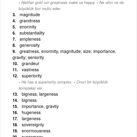
-
Neither gold nor greatness make us happy.
Ne altın ne de
büyüklük bizi mutlu eder.
magnitude
grandness
enormity
substantiality
ampleness
generosity
greatness, enormity, magnitude; size; importance,
gravity; seniority
grandeur
vastness
superiority
-
He has a superiority complex.
Onun bir büyüklük
kompleksi var.
bigness, largeness
bigness
importance, gravity
hugeness
largeness
sovereignty
enormousness
supremacy