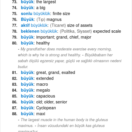
büyük
the largest
büyük
a big
sonlu
büyüklük
finite size
Büyük
(Tıp)
magnus
aktif
büyüklük
(Ticaret)
size of assets
beklenen
büyüklük
(Politika, Siyaset)
expected scale
büyük
important; grand, chief, major
büyük
healthy
My grandfather does moderate exercise every morning,
-
which is why he is strong and healthy.
Büyükbabam her
sabah ölçülü egzersiz yapar, güçlü ve sağlıklı olmasının nedeni
budur.
büyük
great, grand, exalted
büyük
extended
büyük
macro
büyük
megalo
büyük
capacious
büyük
old; older, senior
büyük
Cyclopean
büyük
maxi
The largest muscle in the human body is the gluteus
-
maximus.
İnsan vücudundaki en büyük kas gluteus
maximus'tur.