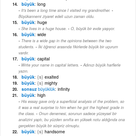
büyük
long
-
It's been a long time since I visited my grandmother.
Büyükannemi ziyaret edeli uzun zaman oldu.
büyük
huge
-
She lives in a huge house.
O, büyük bir evde yaşıyor.
büyük
wide
There is a wide gap in the opinions between the two
-
students.
İki öğrenci arasında fikirlerde büyük bir uçurum
vardır.
büyük
capital
-
Write your name in capital letters.
Adınızı büyük harflerle
yazın.
büyük
{s}
exalted
büyük
{s}
mighty
sonsuz
büyüklük
infinity
büyük
high
His essay gave only a superficial analysis of the problem, so
it was a real surprise to him when he got the highest grade in
-
the class.
Onun denemesi, sorunun sadece yüzeysel bir
analizini yaptı, bu yüzden sınıfta en yüksek notu aldığında ona
gerçekten büyük bir sürpriz olmuştu.
büyük
{s}
handsome