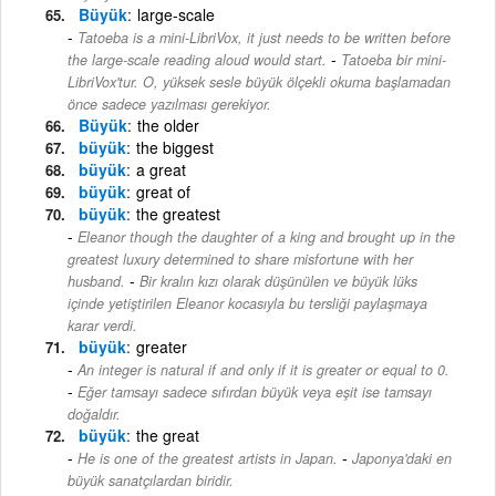
Büyük
large-scale
Tatoeba is a mini-LibriVox, it just needs to be written before
-
the large-scale reading aloud would start.
Tatoeba bir mini-
LibriVox'tur. O, yüksek sesle büyük ölçekli okuma başlamadan
önce sadece yazılması gerekiyor.
Büyük
the older
büyük
the biggest
büyük
a great
büyük
great of
büyük
the greatest
Eleanor though the daughter of a king and brought up in the
greatest luxury determined to share misfortune with her
-
husband.
Bir kralın kızı olarak düşünülen ve büyük lüks
içinde yetiştirilen Eleanor kocasıyla bu tersliği paylaşmaya
karar verdi.
büyük
greater
An integer is natural if and only if it is greater or equal to 0.
-
Eğer tamsayı sadece sıfırdan büyük veya eşit ise tamsayı
doğaldır.
büyük
the great
-
He is one of the greatest artists in Japan.
Japonya'daki en
büyük sanatçılardan biridir.