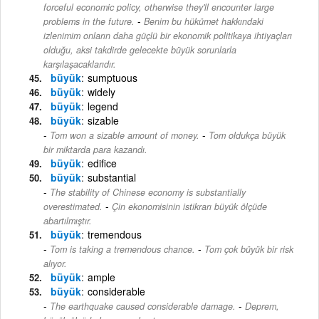
forceful economic policy, otherwise they'll encounter large
-
problems in the future.
Benim bu hükümet hakkındaki
izlenimim onların daha güçlü bir ekonomik politikaya ihtiyaçları
olduğu, aksi takdirde gelecekte büyük sorunlarla
karşılaşacaklarıdır.
büyük
sumptuous
büyük
widely
büyük
legend
büyük
sizable
-
Tom won a sizable amount of money.
Tom oldukça büyük
bir miktarda para kazandı.
büyük
edifice
büyük
substantial
The stability of Chinese economy is substantially
-
overestimated.
Çin ekonomisinin istikrarı büyük ölçüde
abartılmıştır.
büyük
tremendous
-
Tom is taking a tremendous chance.
Tom çok büyük bir risk
alıyor.
büyük
ample
büyük
considerable
-
The earthquake caused considerable damage.
Deprem,