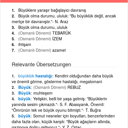
Büyüklere yaraşır bağışlayıcı davranış
Büyük olma durumu, ululuk: "Bu büyüklük değil, ancak
mertçe bir davranıştır."- N. Araz
Büyük olma durumu, ululuk
(Osmanlı Dönemi)
TEBARÜK
(Osmanlı Dönemi)
İZEM
ihtişam
(Osmanlı Dönemi)
azamet
Relevante Übersetzungen
büyüklük
hastalığı
Kendini olduğundan daha büyük
ve önemli görme, gösterme hastalığı, megalomani
Büyük
(Osmanlı Dönemi)
REBUZ
Büyük
muhteşem
büyük
Yetişkin, belli bir yaşa gelmiş: "Büyüklerin
yanında sesim çıkmazdı."- S. F. Abasıyanık. Önemli:
"Ömrünün tek ve büyük oyunu bitmişti."- T. Buğra
büyük
Somut nesneler için boyutları, benzerlerinden
daha fazla olan, küçük karşıtı: "Büyük ağaçların altında,
gazinoya doğru gidiyoruz."- Y. Z. Ortaç