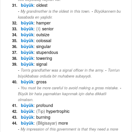
büyük
oldest
-
My grandmother is the oldest in this town.
Büyükannem bu
kasabada en yaşlıdır.
büyük
hamper
büyük
{i}
senior
büyük
outsize
büyük
colossal
büyük
singular
büyük
stupendous
büyük
towering
büyük
signal
-
Tom's grandfather was a signal officer in the army.
Tom'un
büyükbabası orduda bir muhabere subayıydı.
büyük
gross
-
You must be more careful to avoid making a gross mistake.
Büyük bir hata yapmaktan kaçınmak için daha dikkatli
olmalısın.
büyük
profound
büyük
(Tıp)
hypertrophic
büyük
burning
büyük
(Bilgisayar)
more
My impression of this government is that they need a more