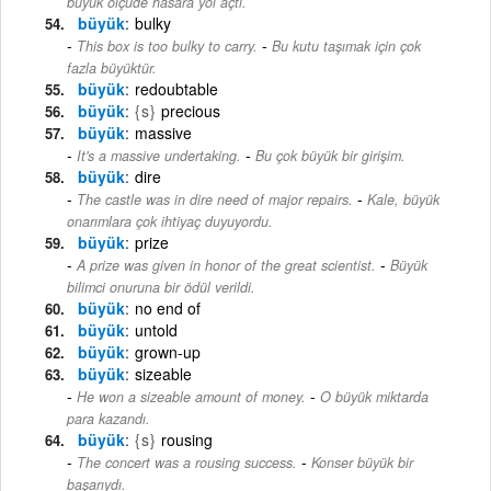
büyük ölçüde hasara yol açtı.
büyük
bulky
-
This box is too bulky to carry.
Bu kutu taşımak için çok
fazla büyüktür.
büyük
redoubtable
büyük
{s}
precious
büyük
massive
-
It's a massive undertaking.
Bu çok büyük bir girişim.
büyük
dire
-
The castle was in dire need of major repairs.
Kale, büyük
onarımlara çok ihtiyaç duyuyordu.
büyük
prize
-
A prize was given in honor of the great scientist.
Büyük
bilimci onuruna bir ödül verildi.
büyük
no end of
büyük
untold
büyük
grown-up
büyük
sizeable
-
He won a sizeable amount of money.
O büyük miktarda
para kazandı.
büyük
{s}
rousing
-
The concert was a rousing success.
Konser büyük bir
başarıydı.