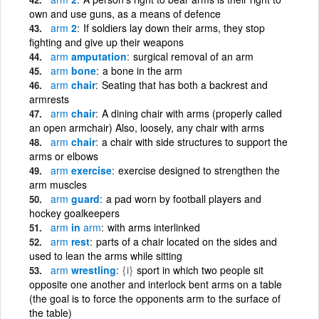
own and use guns, as a means of defence
arm
2
If soldiers lay down their arms, they stop
fighting and give up their weapons
arm
amputation
surgical removal of an arm
arm
bone
a bone in the arm
arm
chair
Seating that has both a backrest and
armrests
arm
chair
A dining chair with arms (properly called
an open armchair) Also, loosely, any chair with arms
arm
chair
a chair with side structures to support the
arms or elbows
arm
exercise
exercise designed to strengthen the
arm muscles
arm
guard
a pad worn by football players and
hockey goalkeepers
arm
in
arm
with arms interlinked
arm
rest
parts of a chair located on the sides and
used to lean the arms while sitting
arm
wrestling
{i}
sport in which two people sit
opposite one another and interlock bent arms on a table
(the goal is to force the opponents arm to the surface of
the table)