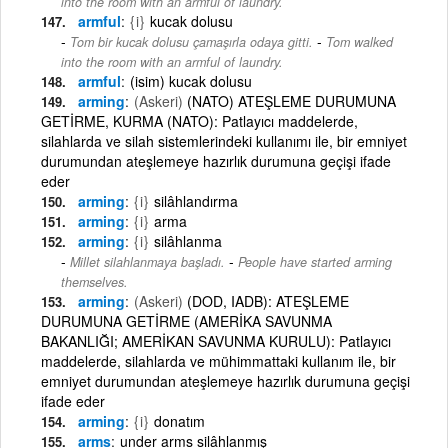
into the room with an armful of laundry.
armful
{i}
kucak dolusu
-
Tom bir kucak dolusu çamaşırla odaya gitti.
Tom walked
into the room with an armful of laundry.
armful
(isim) kucak dolusu
arming
(Askeri)
(NATO) ATEŞLEME DURUMUNA
GETİRME, KURMA (NATO): Patlayıcı maddelerde,
silahlarda ve silah sistemlerindeki kullanımı ile, bir emniyet
durumundan ateşlemeye hazırlık durumuna geçişi ifade
eder
arming
{i}
silâhlandırma
arming
{i}
arma
arming
{i}
silâhlanma
-
Millet silahlanmaya başladı.
People have started arming
themselves.
arming
(Askeri)
(DOD, IADB): ATEŞLEME
DURUMUNA GETİRME (AMERİKA SAVUNMA
BAKANLIĞI; AMERİKAN SAVUNMA KURULU): Patlayıcı
maddelerde, silahlarda ve mühimmattaki kullanım ile, bir
emniyet durumundan ateşlemeye hazırlık durumuna geçişi
ifade eder
arming
{i}
donatım
arms
under arms silâhlanmış