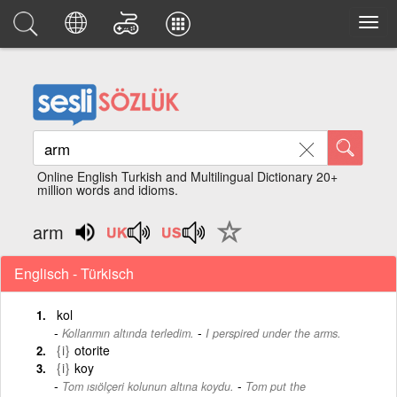
Online English Turkish and Multilingual Dictionary 20+
million words and idioms.
arm
Englisch - Türkisch
kol
-
Kollarımın altında terledim.
I perspired under the arms.
{i}
otorite
{i}
koy
-
Tom ısıölçeri kolunun altına koydu.
Tom put the