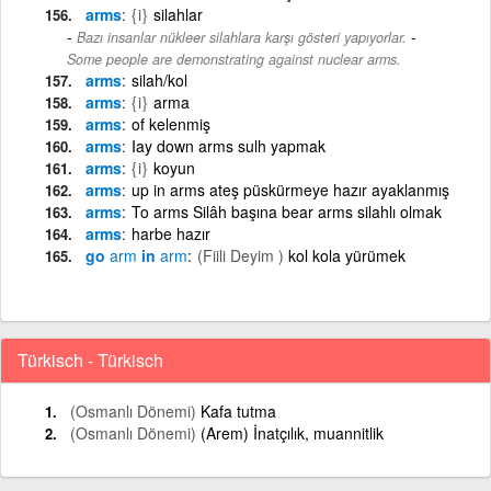
arms
{i}
silahlar
-
Bazı insanlar nükleer silahlara karşı gösteri yapıyorlar.
Some people are demonstrating against nuclear arms.
arms
silah/kol
arms
{i}
arma
arms
of kelenmiş
arms
Iay down arms sulh yapmak
arms
{i}
koyun
arms
up in arms ateş püskürmeye hazır ayaklanmış
arms
To arms Silâh başına bear arms silahlı olmak
arms
harbe hazır
go
arm
in
arm
(Fiili Deyim )
kol kola yürümek
Türkisch - Türkisch
(Osmanlı Dönemi)
Kafa tutma
(Osmanlı Dönemi)
(Arem) İnatçılık, muannitlik