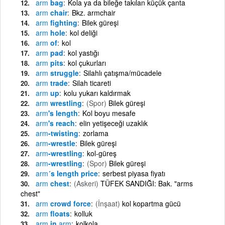
arm
bag
Kola ya da bileğe takılan küçük çanta
arm
chair
Bkz. armchair
arm
fighting
Bilek güreşi
arm
hole
kol deliği
arm
of
kol
arm
pad
kol yastığı
arm
pits
kol çukurları
arm
struggle
Silahlı çatışma/mücadele
arm
trade
Silah ticareti
arm
up
kolu yukarı kaldırmak
arm
wrestling
(Spor)
Bilek güreşi
arm
's length
Kol boyu mesafe
arm
's reach
elin yetişeceği uzaklık
arm
-twisting
zorlama
arm
-wrestle
Bilek güreşi
arm
-wrestling
kol-güreş
arm
-wrestling
(Spor)
Bilek güreşi
arm
´s length price
serbest piyasa fiyatı
arm
chest
(Askeri)
TÜFEK SANDIĞI: Bak. "arms
chest"
arm
crowd force
(İnşaat)
kol kopartma gücü
arm
floats
kolluk
arm
in
arm
kolkola