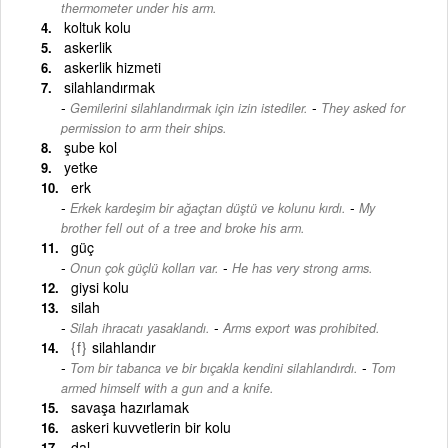
thermometer under his arm.
koltuk kolu
askerlik
askerlik hizmeti
silahlandırmak
-
Gemilerini silahlandırmak için izin istediler.
They asked for
permission to arm their ships.
şube kol
yetke
erk
-
Erkek kardeşim bir ağaçtan düştü ve kolunu kırdı.
My
brother fell out of a tree and broke his arm.
güç
-
Onun çok güçlü kolları var.
He has very strong arms.
giysi kolu
silah
-
Silah ihracatı yasaklandı.
Arms export was prohibited.
{f}
silahlandır
-
Tom bir tabanca ve bir bıçakla kendini silahlandırdı.
Tom
armed himself with a gun and a knife.
savaşa hazırlamak
askeri kuvvetlerin bir kolu
dal