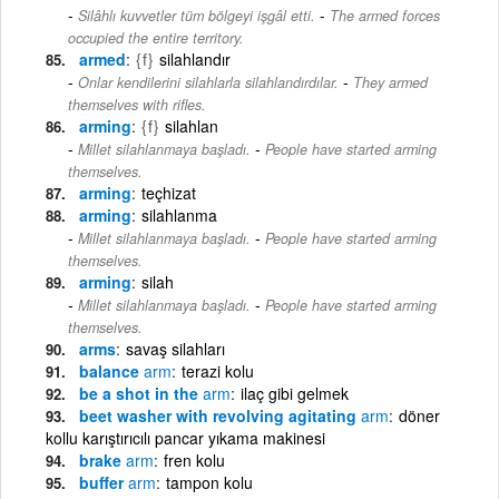
-
Silâhlı kuvvetler tüm bölgeyi işgâl etti.
The armed forces
occupied the entire territory.
armed
{f}
silahlandır
-
Onlar kendilerini silahlarla silahlandırdılar.
They armed
themselves with rifles.
arming
{f}
silahlan
-
Millet silahlanmaya başladı.
People have started arming
themselves.
arming
teçhizat
arming
silahlanma
-
Millet silahlanmaya başladı.
People have started arming
themselves.
arming
silah
-
Millet silahlanmaya başladı.
People have started arming
themselves.
arms
savaş silahları
balance
arm
terazi kolu
be a shot in the
arm
ilaç gibi gelmek
beet washer with revolving agitating
arm
döner
kollu karıştırıcılı pancar yıkama makinesi
brake
arm
fren kolu
buffer
arm
tampon kolu