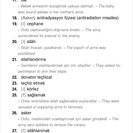
-
Bebek annesinin kucağında uykuya dalmıştı.
The baby
was sound asleep in her mother's arms.
(Askeri)
antiradyasyon füzesi (antiradiation missiles)
{i}
cephane
-
Ordu cephaneliğini düşmana bıraktı.
The army
surrendered its arsenal to the enemy.
{i}
silâh
-
Silah ihracatı yasaklandı.
The export of arms was
prohibited.
silahlandırma
-
Gemilerini silahlandırmak için izin istediler.
They asked for
permission to arm their ships.
donatım teçhizat
teçhiz etmek
{i}
körfez
{f}
sağlamak
-
Onlar teröristlere silah sağlamakla suçlandılar.
They were
accused of supplying arms to terrorists.
asker
-
Ordu, madencileri uzaklaştırmak için asker gönderdi.
The
army sent soldiers to remove the miners.
{f}
silâhlanmak