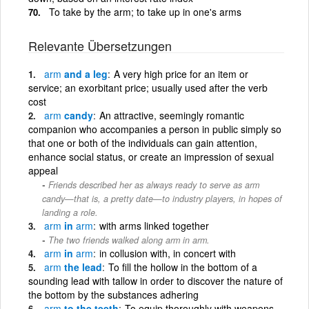
To take by the arm; to take up in one's arms
Relevante Übersetzungen
arm
and a leg
A very high price for an item or
service; an exorbitant price; usually used after the verb
cost
arm
candy
An attractive, seemingly romantic
companion who accompanies a person in public simply so
that one or both of the individuals can gain attention,
enhance social status, or create an impression of sexual
appeal
Friends described her as always ready to serve as arm
candy—that is, a pretty date—to industry players, in hopes of
landing a role.
arm
in
arm
with arms linked together
The two friends walked along arm in arm.
arm
in
arm
in collusion with, in concert with
arm
the lead
To fill the hollow in the bottom of a
sounding lead with tallow in order to discover the nature of
the bottom by the substances adhering
arm
to the teeth
To equip thoroughly with weapons