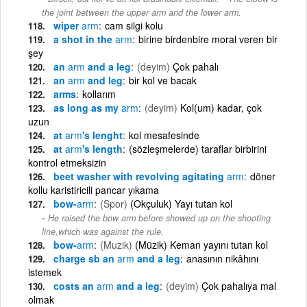
the joint between the upper arm and the lower arm.
wiper
arm
cam silgi kolu
a shot in the
arm
birine birdenbire moral veren bir
şey
an
arm
and a leg
(deyim)
Çok pahalı
an
arm
and leg
bir kol ve bacak
arms
kollarım
as long as my
arm
(deyim)
Kol(um) kadar, çok
uzun
at
arm
's lenght
kol mesafesinde
at
arm
's length
(sözleşmelerde) taraflar birbirini
kontrol etmeksizin
beet washer with revolving agitating
arm
döner
kollu karistiricili pancar yıkama
bow-
arm
(Spor)
(Okçuluk) Yayı tutan kol
He raised the bow arm before showed up on the shooting
line,which was against the rule.
bow-
arm
(Muzik)
(Müzik) Keman yayını tutan kol
charge sb an
arm
and a leg
anasının nikâhını
istemek
costs an
arm
and a leg
(deyim)
Çok pahalıya mal
olmak