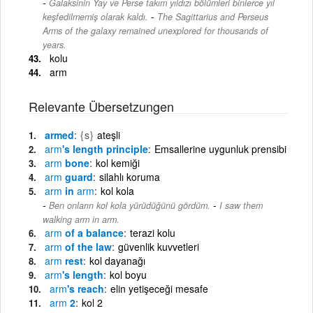
Galaksinin Yay ve Perse takım yıldızı bölümleri binlerce yıl
-
keşfedilmemiş olarak kaldı.
The Sagittarius and Perseus
Arms of the galaxy remained unexplored for thousands of
years.
kolu
arm
Relevante Übersetzungen
armed
{s}
ateşli
arm
's length principle
Emsallerine uygunluk prensibi
arm
bone
kol kemiği
arm
guard
silahlı koruma
arm
in
arm
kol kola
-
Ben onların kol kola yürüdüğünü gördüm.
I saw them
walking arm in arm.
arm
of a balance
terazi kolu
arm
of the law
güvenlik kuvvetleri
arm
rest
kol dayanağı
arm
's length
kol boyu
arm
's reach
elin yetişeceği mesafe
arm
2
kol 2