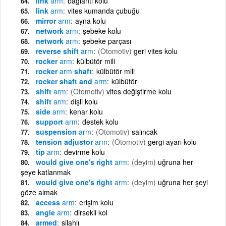
link
arm
bağlantı kolu
link
arm
vites kumanda çubuğu
mirror
arm
ayna kolu
network
arm
şebeke kolu
network
arm
şebeke parçası
reverse shift
arm
(Otomotiv)
geri vites kolu
rocker
arm
külbütör mili
rocker
arm
shaft
külbütör mili
rocker shaft and
arm
külbütör
shift
arm
(Otomotiv)
vites değiştirme kolu
shift
arm
dişli kolu
side
arm
kenar kolu
support
arm
destek kolu
suspension
arm
(Otomotiv)
salıncak
tension adjustor
arm
(Otomotiv)
gergi ayarı kolu
tip
arm
devirme kolu
would give one's right
arm
(deyim)
uğruna her
şeye katlanmak
would give one's right
arm
(deyim)
uğruna her şeyi
göze almak
access
arm
erişim kolu
angle
arm
dirsekli kol
armed
silahlı