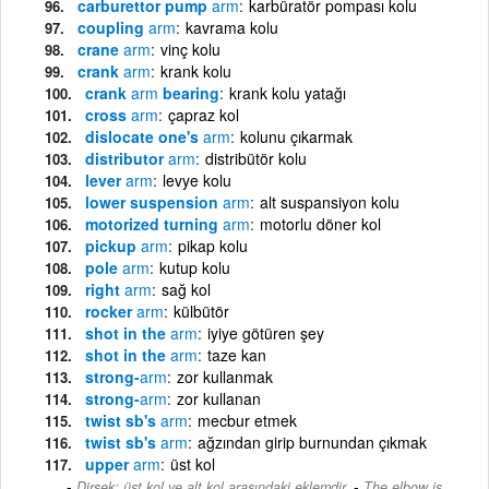
carburettor pump
arm
karbüratör pompası kolu
coupling
arm
kavrama kolu
crane
arm
vinç kolu
crank
arm
krank kolu
crank
arm
bearing
krank kolu yatağı
cross
arm
çapraz kol
dislocate one's
arm
kolunu çıkarmak
distributor
arm
distribütör kolu
lever
arm
levye kolu
lower suspension
arm
alt suspansiyon kolu
motorized turning
arm
motorlu döner kol
pickup
arm
pikap kolu
pole
arm
kutup kolu
right
arm
sağ kol
rocker
arm
külbütör
shot in the
arm
iyiye götüren şey
shot in the
arm
taze kan
strong-
arm
zor kullanmak
strong-
arm
zor kullanan
twist sb's
arm
mecbur etmek
twist sb's
arm
ağzından girip burnundan çıkmak
upper
arm
üst kol
-
Dirsek; üst kol ve alt kol arasındaki eklemdir.
The elbow is