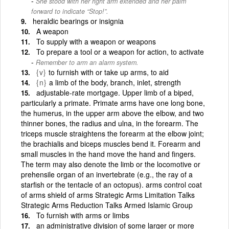
She stood with her right arm extended and her palm
forward to indicate “Stop!”.
heraldic bearings or insignia
A weapon
To supply with a weapon or weapons
To prepare a tool or a weapon for action, to activate
Remember to arm an alarm system.
{v}
to furnish with or take up arms, to aid
{n}
a limb of the body, branch, inlet, strength
adjustable-rate mortgage. Upper limb of a biped,
particularly a primate. Primate arms have one long bone,
the humerus, in the upper arm above the elbow, and two
thinner bones, the radius and ulna, in the forearm. The
triceps muscle straightens the forearm at the elbow joint;
the brachialis and biceps muscles bend it. Forearm and
small muscles in the hand move the hand and fingers.
The term may also denote the limb or the locomotive or
prehensile organ of an invertebrate (e.g., the ray of a
starfish or the tentacle of an octopus). arms control coat
of arms shield of arms Strategic Arms Limitation Talks
Strategic Arms Reduction Talks Armed Islamic Group
To furnish with arms or limbs
an administrative division of some larger or more