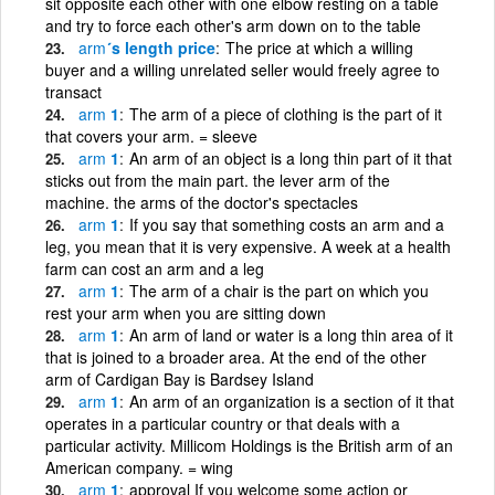
sit opposite each other with one elbow resting on a table
and try to force each other's arm down on to the table
arm
´s length price
The price at which a willing
buyer and a willing unrelated seller would freely agree to
transact
arm
1
The arm of a piece of clothing is the part of it
that covers your arm. = sleeve
arm
1
An arm of an object is a long thin part of it that
sticks out from the main part. the lever arm of the
machine. the arms of the doctor's spectacles
arm
1
If you say that something costs an arm and a
leg, you mean that it is very expensive. A week at a health
farm can cost an arm and a leg
arm
1
The arm of a chair is the part on which you
rest your arm when you are sitting down
arm
1
An arm of land or water is a long thin area of it
that is joined to a broader area. At the end of the other
arm of Cardigan Bay is Bardsey Island
arm
1
An arm of an organization is a section of it that
operates in a particular country or that deals with a
particular activity. Millicom Holdings is the British arm of an
American company. = wing
arm
1
approval If you welcome some action or