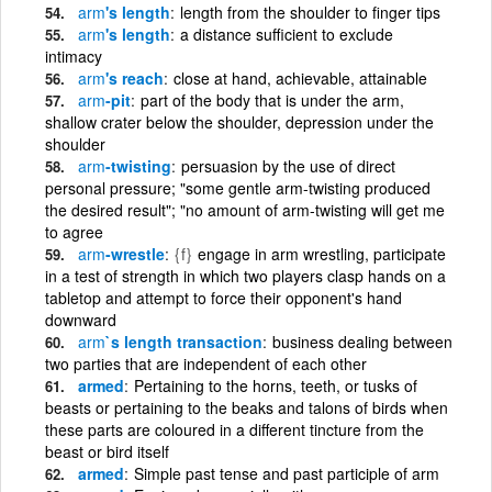
arm
's length
length from the shoulder to finger tips
arm
's length
a distance sufficient to exclude
intimacy
arm
's reach
close at hand, achievable, attainable
arm
-pit
part of the body that is under the arm,
shallow crater below the shoulder, depression under the
shoulder
arm
-twisting
persuasion by the use of direct
personal pressure; "some gentle arm-twisting produced
the desired result"; "no amount of arm-twisting will get me
to agree
arm
-wrestle
{f}
engage in arm wrestling, participate
in a test of strength in which two players clasp hands on a
tabletop and attempt to force their opponent's hand
downward
arm
`s length transaction
business dealing between
two parties that are independent of each other
armed
Pertaining to the horns, teeth, or tusks of
beasts or pertaining to the beaks and talons of birds when
these parts are coloured in a different tincture from the
beast or bird itself
armed
Simple past tense and past participle of arm