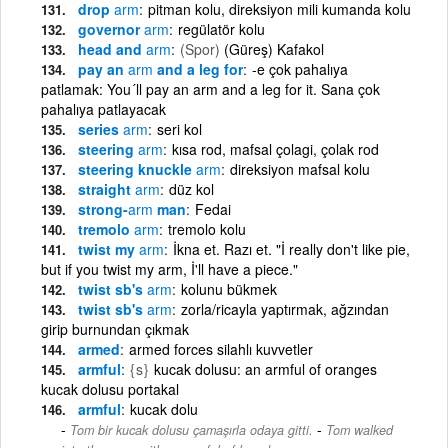
drop
arm
pitman kolu, direksiyon mili kumanda kolu
governor
arm
regülatör kolu
head and
arm
(Spor)
(Güreş) Kafakol
pay an
arm
and a leg for
-e çok pahalıya
patlamak: You´ll pay an arm and a leg for it. Sana çok
pahalıya patlayacak
series
arm
seri kol
steering
arm
kısa rod, mafsal çolagi, çolak rod
steering knuckle
arm
direksiyon mafsal kolu
straight
arm
düz kol
strong-
arm
man
Fedai
tremolo
arm
tremolo kolu
twist my
arm
İkna et. Razı et. "İ really don't like pie,
but if you twist my arm, İ'll have a piece."
twist sb's
arm
kolunu bükmek
twist sb's
arm
zorla/ricayla yaptırmak, ağzından
girip burnundan çıkmak
armed
armed forces silahlı kuvvetler
armful
{s}
kucak dolusu: an armful of oranges
kucak dolusu portakal
armful
kucak dolu
-
Tom bir kucak dolusu çamaşırla odaya gitti.
Tom walked