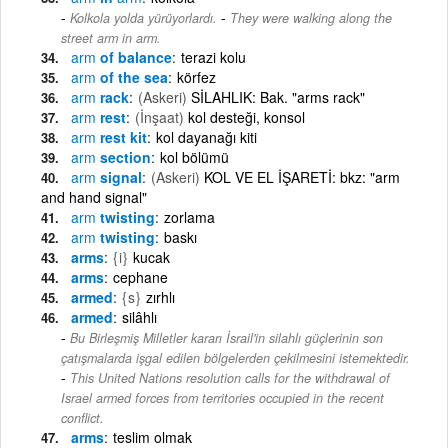
-
Kolkola yolda yürüyorlardı.
They were walking along the
street arm in arm.
arm
of balance
terazi kolu
arm
of the sea
körfez
arm
rack
(Askeri)
SİLAHLIK: Bak. "arms rack"
arm
rest
(İnşaat)
kol desteği, konsol
arm
rest kit
kol dayanağı kiti
arm
section
kol bölümü
arm
signal
(Askeri)
KOL VE EL İŞARETİ: bkz: "arm
and hand signal"
arm
twisting
zorlama
arm
twisting
baskı
arms
{i}
kucak
arms
cephane
armed
{s}
zırhlı
armed
silâhlı
Bu Birleşmiş Milletler kararı İsrail'in silahlı güçlerinin son
çatışmalarda işgal edilen bölgelerden çekilmesini istemektedir.
-
This United Nations resolution calls for the withdrawal of
Israel armed forces from territories occupied in the recent
conflict.
arms
teslim olmak