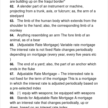
are building up on the Iraqui border"
A slender part of an instrument or machine,
projecting from a trunk, axis, or fulcrum; as, the arm of a
steelyard
The limb of the human body which extends from the
shoulder to the hand; also, the corresponding limb of a
monkey
Anything resembling an arm The fore limb of an
animal, as of a bear
(Adjustable Rate Mortgage) Variable rate mortgage
The interest rate is not fixed Rate changes periodically
depending on mortgage (every year, every five years etc
)
The end of a yard; also, the part of an anchor which
ends in the fluke
Adjustable Rate Mortgage – The interested rate is
not fixed for the term of the mortgage This is a mortgage
in which the interest rate is adjusted periodically based on
a pre-selected index
{f}
equip with weapons; be equipped with weapons
Stands for Adjustable Rate Mortgage A mortgage
with an interest rate that changes periodically, up or
down, based on an interest rate index