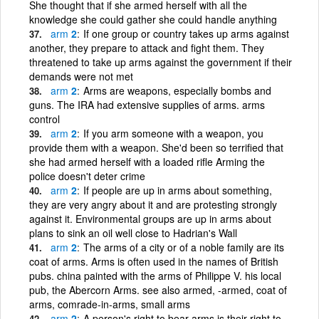
She thought that if she armed herself with all the
knowledge she could gather she could handle anything
arm
2
If one group or country takes up arms against
another, they prepare to attack and fight them. They
threatened to take up arms against the government if their
demands were not met
arm
2
Arms are weapons, especially bombs and
guns. The IRA had extensive supplies of arms. arms
control
arm
2
If you arm someone with a weapon, you
provide them with a weapon. She'd been so terrified that
she had armed herself with a loaded rifle Arming the
police doesn't deter crime
arm
2
If people are up in arms about something,
they are very angry about it and are protesting strongly
against it. Environmental groups are up in arms about
plans to sink an oil well close to Hadrian's Wall
arm
2
The arms of a city or of a noble family are its
coat of arms. Arms is often used in the names of British
pubs. china painted with the arms of Philippe V. his local
pub, the Abercorn Arms. see also armed, -armed, coat of
arms, comrade-in-arms, small arms
arm
2
A person's right to bear arms is their right to