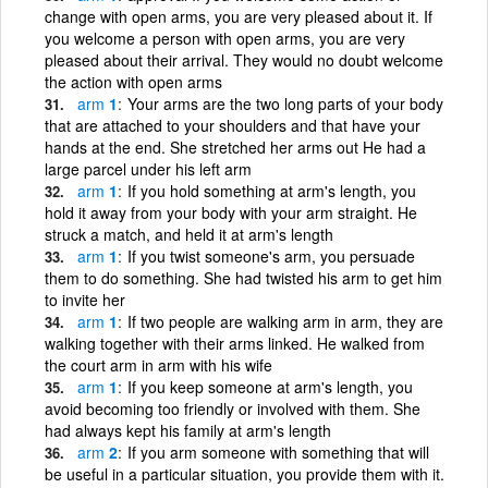
change with open arms, you are very pleased about it. If
you welcome a person with open arms, you are very
pleased about their arrival. They would no doubt welcome
the action with open arms
arm
1
Your arms are the two long parts of your body
that are attached to your shoulders and that have your
hands at the end. She stretched her arms out He had a
large parcel under his left arm
arm
1
If you hold something at arm's length, you
hold it away from your body with your arm straight. He
struck a match, and held it at arm's length
arm
1
If you twist someone's arm, you persuade
them to do something. She had twisted his arm to get him
to invite her
arm
1
If two people are walking arm in arm, they are
walking together with their arms linked. He walked from
the court arm in arm with his wife
arm
1
If you keep someone at arm's length, you
avoid becoming too friendly or involved with them. She
had always kept his family at arm's length
arm
2
If you arm someone with something that will
be useful in a particular situation, you provide them with it.