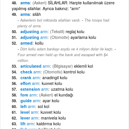
arms
(Askeri)
SİLAHLAR: Harpte kullanılmak üzere
yapılmış silahlar. Ayrıca bakınız: "arm"
arms
silâh
-
Askerlerin bol miktarda silahları vardı.
The troops had
plenty of arms.
adjusting
arm
(Tekstil)
reglaj kolu
adjusting
arm
(Otomotiv)
ayarlama kolu
armed
kollu
-
Dört kollu adam bankayı soydu ve 4 milyon dolar ile kaçtı.
Four armed men held up the bank and escaped with $4
million.
articulated
arm
(Bilgisayar)
eklemli kol
check
arm
(Otomotiv)
kontrol kolu
crank
arm
anadingil kolu
effort
arm
kuvvet kolu
extension
arm
uzatma kolu
fore
arm
(Askeri)
el kundağı
guide
arm
ayar kolu
left
arm
sol kol
level
arm
kuvvet kolu
lever
arm
manivela kolu
lift
arm
kaldırma kolu