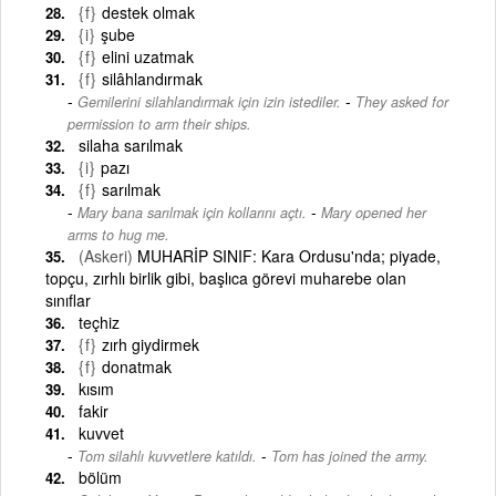
{f}
destek olmak
{i}
şube
{f}
elini uzatmak
{f}
silâhlandırmak
-
Gemilerini silahlandırmak için izin istediler.
They asked for
permission to arm their ships.
silaha sarılmak
{i}
pazı
{f}
sarılmak
-
Mary bana sarılmak için kollarını açtı.
Mary opened her
arms to hug me.
(Askeri)
MUHARİP SINIF: Kara Ordusu'nda; piyade,
topçu, zırhlı birlik gibi, başlıca görevi muharebe olan
sınıflar
teçhiz
{f}
zırh giydirmek
{f}
donatmak
kısım
fakir
kuvvet
-
Tom silahlı kuvvetlere katıldı.
Tom has joined the army.
bölüm