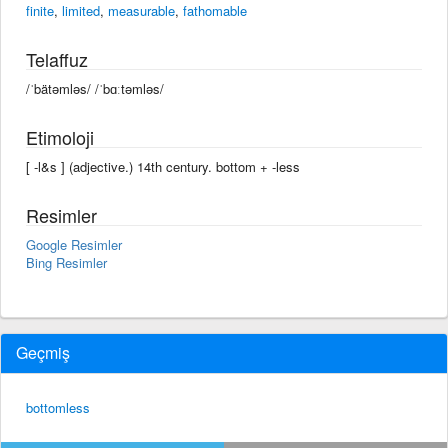
finite
,
limited
,
measurable
,
fathomable
Telaffuz
/ˈbätəmləs/ /ˈbɑːtəmləs/
Etimoloji
[ -l&s ] (adjective.) 14th century. bottom +‎ -less
Resimler
Google Resimler
Bing Resimler
Geçmiş
bottomless