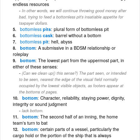
endless resources
In other words, we will continue throwing good money after
bad, trying to feed a bottomless pit's insatiable appetite for
taxpayer dollars.
bottomless
pits
plural form of bottomless pit
bottomless
cask
barrel without a bottom
bottomless
pit
hell, abyss
bottom
A submissive in a BDSM relationship or
roleplay
bottom
The lowest part from the uppermost part, in
either of these senses:
(Can we clean up() this sense?) The part seen, or intended
to be seen, nearest the edge of the visual field normally
occupied by the lowest visible objects, as footers appear at
the bottoms of pages.
bottom
Character, reliability, staying power, dignity,
integrity or sound judgment
lack bottom.
bottom
The second half of an inning, the home
team's turn to bat
bottom
certain parts of a vessel, particularly the
cargo hold or the portion of the ship that is always