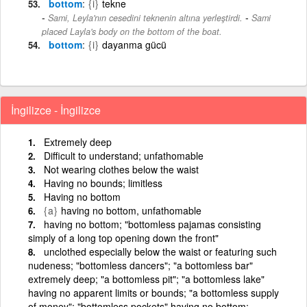
bottom
{i}
tekne
-
Sami, Leyla'nın cesedini teknenin altına yerleştirdi.
Sami
placed Layla's body on the bottom of the boat.
bottom
{i}
dayanma gücü
İngilizce - İngilizce
Extremely deep
Difficult to understand; unfathomable
Not wearing clothes below the waist
Having no bounds; limitless
Having no bottom
{a}
having no bottom, unfathomable
having no bottom; "bottomless pajamas consisting
simply of a long top opening down the front"
unclothed especially below the waist or featuring such
nudeness; "bottomless dancers"; "a bottomless bar"
extremely deep; "a bottomless pit"; "a bottomless lake"
having no apparent limits or bounds; "a bottomless supply
of money"; "bottomless pockets" having no bottom;