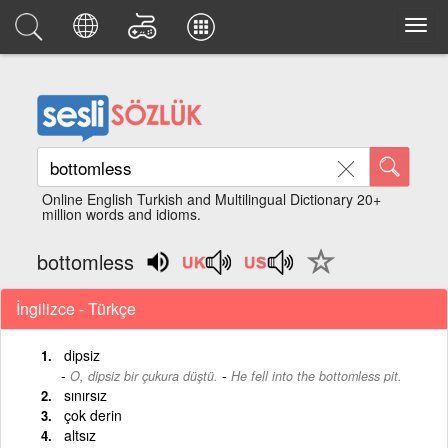
Online English Turkish and Multilingual Dictionary 20+
million words and idioms.
bottomless
İngilizce - Türkçe
dipsiz
-
O, dipsiz bir çukura düştü.
He fell into the bottomless pit.
sınırsız
çok derin
altsız