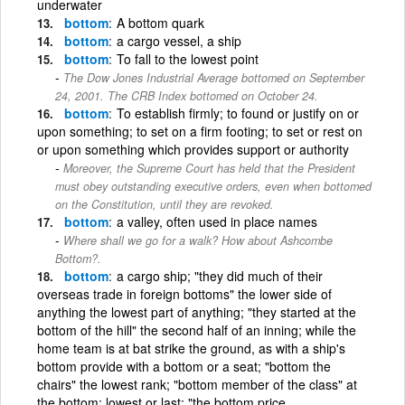
underwater
bottom
A bottom quark
bottom
a cargo vessel, a ship
bottom
To fall to the lowest point
The Dow Jones Industrial Average bottomed on September
24, 2001. The CRB Index bottomed on October 24.
bottom
To establish firmly; to found or justify on or
upon something; to set on a firm footing; to set or rest on
or upon something which provides support or authority
Moreover, the Supreme Court has held that the President
must obey outstanding executive orders, even when bottomed
on the Constitution, until they are revoked.
bottom
a valley, often used in place names
Where shall we go for a walk? How about Ashcombe
Bottom?.
bottom
a cargo ship; "they did much of their
overseas trade in foreign bottoms" the lower side of
anything the lowest part of anything; "they started at the
bottom of the hill" the second half of an inning; while the
home team is at bat strike the ground, as with a ship's
bottom provide with a bottom or a seat; "bottom the
chairs" the lowest rank; "bottom member of the class" at
the bottom; lowest or last; "the bottom price