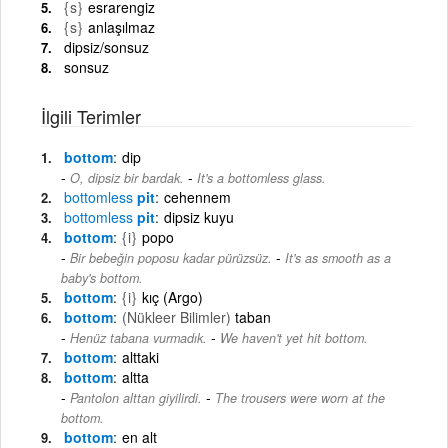
{s}
esrarengiz
{s}
anlaşılmaz
dipsiz/sonsuz
sonsuz
İlgili Terimler
bottom
dip
-
O, dipsiz bir bardak.
It's a bottomless glass.
bottomless
pit
cehennem
bottomless
pit
dipsiz kuyu
bottom
{i}
popo
-
Bir bebeğin poposu kadar pürüzsüz.
It's as smooth as a
baby's bottom.
bottom
{i}
kıç (Argo)
bottom
(Nükleer Bilimler)
taban
-
Henüz tabana vurmadık.
We haven't yet hit bottom.
bottom
alttaki
bottom
altta
-
Pantolon alttan giyilirdi.
The trousers were worn at the
bottom.
bottom
en alt