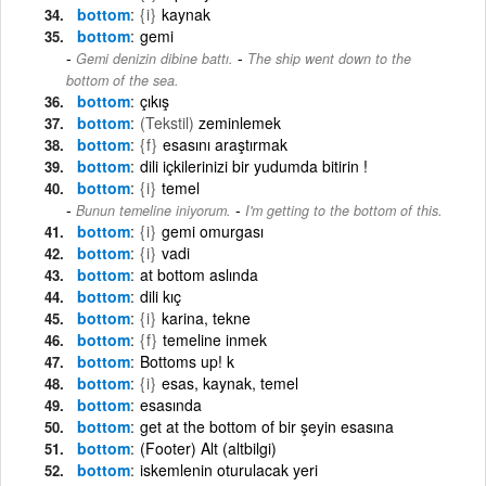
bottom
{i}
kaynak
bottom
gemi
-
Gemi denizin dibine battı.
The ship went down to the
bottom of the sea.
bottom
çıkış
bottom
(Tekstil)
zeminlemek
bottom
{f}
esasını araştırmak
bottom
dili içkilerinizi bir yudumda bitirin !
bottom
{i}
temel
-
Bunun temeline iniyorum.
I'm getting to the bottom of this.
bottom
{i}
gemi omurgası
bottom
{i}
vadi
bottom
at bottom aslında
bottom
dili kıç
bottom
{i}
karina, tekne
bottom
{f}
temeline inmek
bottom
Bottoms up! k
bottom
{i}
esas, kaynak, temel
bottom
esasında
bottom
get at the bottom of bir şeyin esasına
bottom
(Footer) Alt (altbilgi)
bottom
iskemlenin oturulacak yeri