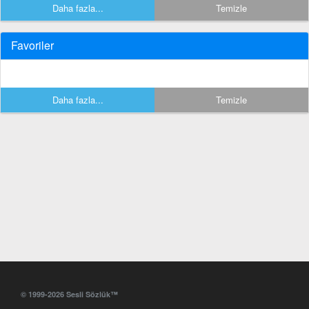
Daha fazla...
Temizle
Favoriler
Daha fazla...
Temizle
© 1999-2026 Sesli Sözlük™