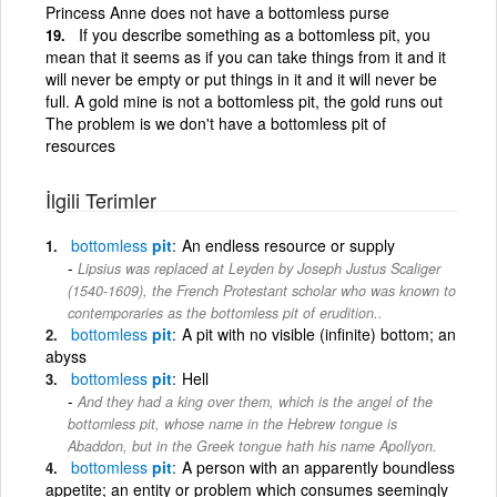
Princess Anne does not have a bottomless purse
If you describe something as a bottomless pit, you
mean that it seems as if you can take things from it and it
will never be empty or put things in it and it will never be
full. A gold mine is not a bottomless pit, the gold runs out
The problem is we don't have a bottomless pit of
resources
İlgili Terimler
bottomless
pit
An endless resource or supply
Lipsius was replaced at Leyden by Joseph Justus Scaliger
(1540-1609), the French Protestant scholar who was known to
contemporaries as the bottomless pit of erudition..
bottomless
pit
A pit with no visible (infinite) bottom; an
abyss
bottomless
pit
Hell
And they had a king over them, which is the angel of the
bottomless pit, whose name in the Hebrew tongue is
Abaddon, but in the Greek tongue hath his name Apollyon.
bottomless
pit
A person with an apparently boundless
appetite; an entity or problem which consumes seemingly