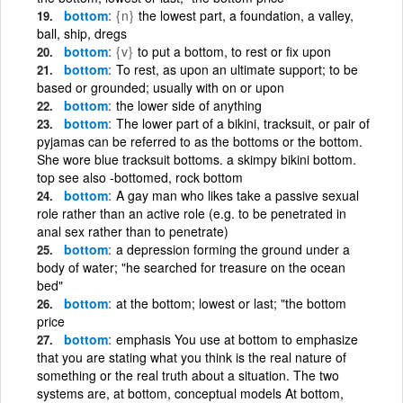
bottom
{n}
the lowest part, a foundation, a valley,
ball, ship, dregs
bottom
{v}
to put a bottom, to rest or fix upon
bottom
To rest, as upon an ultimate support; to be
based or grounded; usually with on or upon
bottom
the lower side of anything
bottom
The lower part of a bikini, tracksuit, or pair of
pyjamas can be referred to as the bottoms or the bottom.
She wore blue tracksuit bottoms. a skimpy bikini bottom.
top see also -bottomed, rock bottom
bottom
A gay man who likes take a passive sexual
role rather than an active role (e.g. to be penetrated in
anal sex rather than to penetrate)
bottom
a depression forming the ground under a
body of water; "he searched for treasure on the ocean
bed"
bottom
at the bottom; lowest or last; "the bottom
price
bottom
emphasis You use at bottom to emphasize
that you are stating what you think is the real nature of
something or the real truth about a situation. The two
systems are, at bottom, conceptual models At bottom,