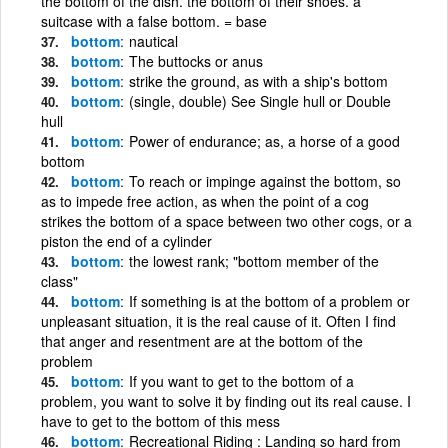
the bottom of the dish. the bottom of their shoes. a
suitcase with a false bottom. = base
bottom
nautical
bottom
The buttocks or anus
bottom
strike the ground, as with a ship's bottom
bottom
(single, double) See Single hull or Double
hull
bottom
Power of endurance; as, a horse of a good
bottom
bottom
To reach or impinge against the bottom, so
as to impede free action, as when the point of a cog
strikes the bottom of a space between two other cogs, or a
piston the end of a cylinder
bottom
the lowest rank; "bottom member of the
class"
bottom
If something is at the bottom of a problem or
unpleasant situation, it is the real cause of it. Often I find
that anger and resentment are at the bottom of the
problem
bottom
If you want to get to the bottom of a
problem, you want to solve it by finding out its real cause. I
have to get to the bottom of this mess
bottom
Recreational Riding : Landing so hard from