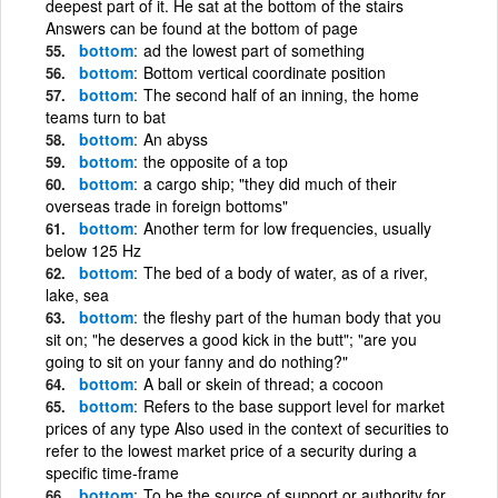
deepest part of it. He sat at the bottom of the stairs
Answers can be found at the bottom of page
bottom
ad the lowest part of something
bottom
Bottom vertical coordinate position
bottom
The second half of an inning, the home
teams turn to bat
bottom
An abyss
bottom
the opposite of a top
bottom
a cargo ship; "they did much of their
overseas trade in foreign bottoms"
bottom
Another term for low frequencies, usually
below 125 Hz
bottom
The bed of a body of water, as of a river,
lake, sea
bottom
the fleshy part of the human body that you
sit on; "he deserves a good kick in the butt"; "are you
going to sit on your fanny and do nothing?"
bottom
A ball or skein of thread; a cocoon
bottom
Refers to the base support level for market
prices of any type Also used in the context of securities to
refer to the lowest market price of a security during a
specific time-frame
bottom
To be the source of support or authority for