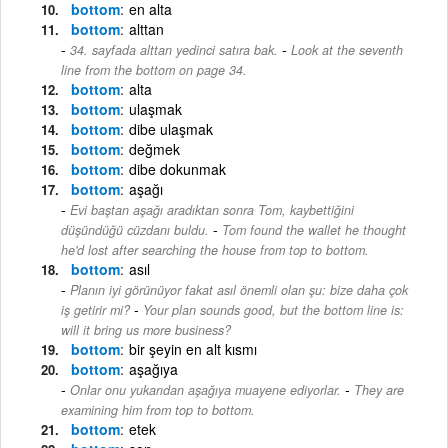
bottom
en alta
bottom
alttan
-
34. sayfada alttan yedinci satıra bak.
Look at the seventh
line from the bottom on page 34.
bottom
alta
bottom
ulaşmak
bottom
dibe ulaşmak
bottom
değmek
bottom
dibe dokunmak
bottom
aşağı
Evi baştan aşağı aradıktan sonra Tom, kaybettiğini
-
düşündüğü cüzdanı buldu.
Tom found the wallet he thought
he'd lost after searching the house from top to bottom.
bottom
asıl
Planın iyi görünüyor fakat asıl önemli olan şu: bize daha çok
-
iş getirir mi?
Your plan sounds good, but the bottom line is:
will it bring us more business?
bottom
bir şeyin en alt kısmı
bottom
aşağıya
-
Onlar onu yukarıdan aşağıya muayene ediyorlar.
They are
examining him from top to bottom.
bottom
etek