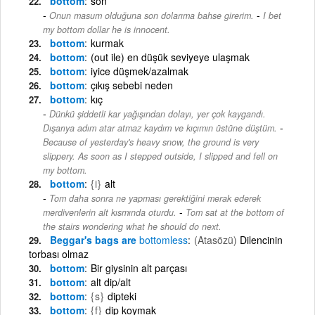
bottom
son
-
Onun masum olduğuna son dolarıma bahse girerim.
I bet
my bottom dollar he is innocent.
bottom
kurmak
bottom
(out ile) en düşük seviyeye ulaşmak
bottom
iyice düşmek/azalmak
bottom
çıkış sebebi neden
bottom
kıç
Dünkü şiddetli kar yağışından dolayı, yer çok kaygandı.
-
Dışarıya adım atar atmaz kaydım ve kıçımın üstüne düştüm.
Because of yesterday's heavy snow, the ground is very
slippery. As soon as I stepped outside, I slipped and fell on
my bottom.
bottom
{i}
alt
Tom daha sonra ne yapması gerektiğini merak ederek
-
merdivenlerin alt kısmında oturdu.
Tom sat at the bottom of
the stairs wondering what he should do next.
Beggar's bags are
bottomless
(Atasözü)
Dilencinin
torbası olmaz
bottom
Bir giysinin alt parçası
bottom
alt dip/alt
bottom
{s}
dipteki
bottom
{f}
dip koymak