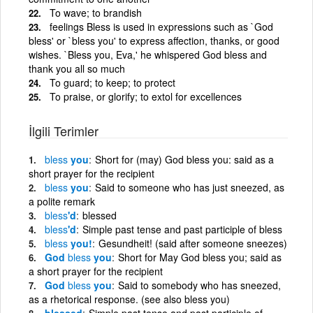
To wave; to brandish
feelings Bless is used in expressions such as `God
bless' or `bless you' to express affection, thanks, or good
wishes. `Bless you, Eva,' he whispered God bless and
thank you all so much
To guard; to keep; to protect
To praise, or glorify; to extol for excellences
İlgili Terimler
bless
you
Short for (may) God bless you: said as a
short prayer for the recipient
bless
you
Said to someone who has just sneezed, as
a polite remark
bless
'd
blessed
bless
'd
Simple past tense and past participle of bless
bless
you!
Gesundheit! (said after someone sneezes)
God
bless
you
Short for May God bless you; said as
a short prayer for the recipient
God
bless
you
Said to somebody who has sneezed,
as a rhetorical response. (see also bless you)
blessed
Simple past tense and past participle of