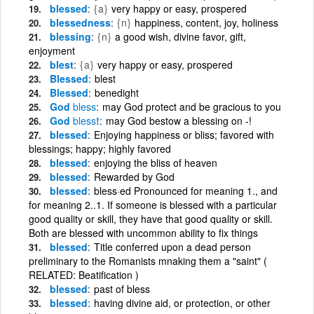
blessed
{a}
very happy or easy, prospered
blessedness
{n}
happiness, content, joy, holiness
blessing
{n}
a good wish, divine favor, gift,
enjoyment
blest
{a}
very happy or easy, prospered
Blessed
blest
Blessed
benedight
God
bless
may God protect and be gracious to you
God
bless
!
may God bestow a blessing on -!
blessed
Enjoying happiness or bliss; favored with
blessings; happy; highly favored
blessed
enjoying the bliss of heaven
blessed
Rewarded by God
blessed
bless·ed Pronounced for meaning 1., and
for meaning 2..1. If someone is blessed with a particular
good quality or skill, they have that good quality or skill.
Both are blessed with uncommon ability to fix things
blessed
Title conferred upon a dead person
preliminary to the Romanists mnaking them a "saint" (
RELATED: Beatification )
blessed
past of bless
blessed
having divine aid, or protection, or other