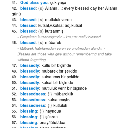
God
bless
you
çok yaşa
blessed
{s}
Allahın ...: every blessed day her Allahın
günü
blessed
{s}
mutluluk veren
blessed
kutsal,v.kutsa: adj.kutsal
blessed
{s}
kutsanmış
-
Gerçekten kutsanmışımdır.
I'm just really blessed.
blessed
{s}
mübarek
-
Mübarek hatırlamadan veren ve unutmadan alandır.
Blessed are those who give without remembering and take
without forgetting.
blessedly
kutlu bir biçimde
blessedly
mübarek bir şeiklde
blessedly
kutsanmış bir şekilde
blessedly
kutsal bir biçimde
blessedly
mutluluk verir bir biçimde
blessedness
{i}
mübareklik
blessedness
kutsanmışlık
blessedness
{i}
kutluluk
blessing
{i}
hayırdua
blessing
{i}
şükran
blessing
onay/lütuf/dua
blessing
slang haşlama