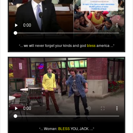
... we will never forget your kinds and god
bless
america ...
... Woman:
BLESS
YOU, JACK. ...