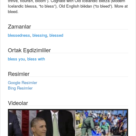
thrive, flourish, bloom”). Cognate with Old Icelandic bletza (Modern
Icelandic blessa, “to bless”), Old English blēdan (“to bleed”). More at
bleed.
Zamanlar
blessedness
,
blessing
,
blessed
Ortak Eşdizimliler
bless you
,
bless with
Resimler
Google Resimler
Bing Resimler
Videolar