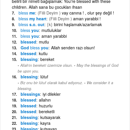
belirli bir nimeti bağışlamak: You're blessed with these
children. Allah sana bu çocukları ihsan
bless
me
(Fiili Deyim )
vay canına ! , olur şey değil !
bless
my heart
(Fiili Deyim )
aman yarabbi !
bless
s.o. out
{k}
birini haşlamak/azarlamak
bless
you
mutluluklar
bless
you
aman yarabbi
blessed
mutlu
God
bless
you
Allah senden razı olsun!
blessed
kutlu
blessing
bereket
-
Allah'ın bereketi üzerinize olsun.
May the blessings of God
be upon you.
blessing
lütuf
-
Biz onu bir lütuf olarak kabul ediyoruz.
We consider it a
blessing.
blessings
iyi dilekler
blessed
allahın
blessed
huzurlu
blessed
bereketli
blessing
kutsayarak
blessing
kayra
blessing
kutsayan