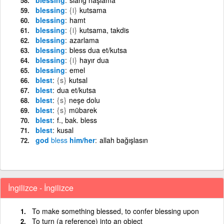
blessing
{i}
kutsama
blessing
hamt
blessing
{i}
kutsama, takdis
blessing
azarlama
blessing
bless dua et/kutsa
blessing
{i}
hayır dua
blessing
emel
blest
{s}
kutsal
blest
dua et/kutsa
blest
{s}
neşe dolu
blest
{s}
mübarek
blest
f., bak. bless
blest
kusal
god
bless
him/her
allah bağışlasın
İngilizce - İngilizce
To make something blessed, to confer blessing upon
To turn (a reference) into an object