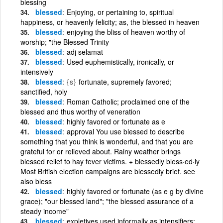
blessing
blessed
Enjoying, or pertaining to, spiritual
happiness, or heavenly felicity; as, the blessed in heaven
blessed
enjoying the bliss of heaven worthy of
worship; "the Blessed Trinity
blessed
adj selamat
blessed
Used euphemistically, ironically, or
intensively
blessed
{s}
fortunate, supremely favored;
sanctified, holy
blessed
Roman Catholic; proclaimed one of the
blessed and thus worthy of veneration
blessed
highly favored or fortunate as e
blessed
approval You use blessed to describe
something that you think is wonderful, and that you are
grateful for or relieved about. Rainy weather brings
blessed relief to hay fever victims. + blessedly bless·ed·ly
Most British election campaigns are blessedly brief. see
also bless
blessed
highly favored or fortunate (as e g by divine
grace); "our blessed land"; "the blessed assurance of a
steady income"
blessed
expletives used informally as intensifiers;