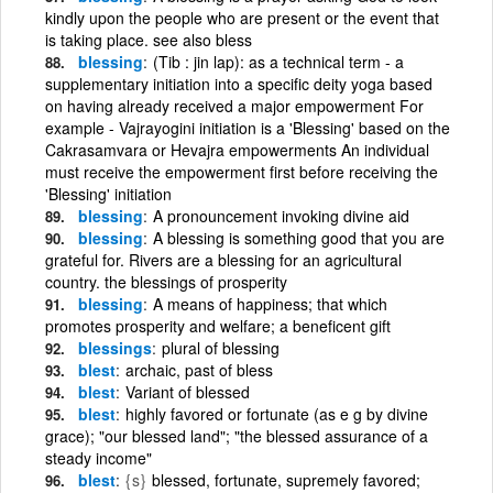
kindly upon the people who are present or the event that
is taking place. see also bless
blessing
(Tib : jin lap): as a technical term - a
supplementary initiation into a specific deity yoga based
on having already received a major empowerment For
example - Vajrayogini initiation is a 'Blessing' based on the
Cakrasamvara or Hevajra empowerments An individual
must receive the empowerment first before receiving the
'Blessing' initiation
blessing
A pronouncement invoking divine aid
blessing
A blessing is something good that you are
grateful for. Rivers are a blessing for an agricultural
country. the blessings of prosperity
blessing
A means of happiness; that which
promotes prosperity and welfare; a beneficent gift
blessings
plural of blessing
blest
archaic, past of bless
blest
Variant of blessed
blest
highly favored or fortunate (as e g by divine
grace); "our blessed land"; "the blessed assurance of a
steady income"
blest
{s}
blessed, fortunate, supremely favored;