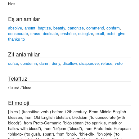
bles
Eş anlamlılar
absolve
,
anoint
,
baptize
,
beatify
,
canonize
,
commend
,
confirm
,
consecrate
,
cross
,
dedicate
,
enshrine
,
eulogize
,
exalt
,
extol
,
give
thanks to
Zıt anlamlılar
curse
,
condemn
,
damn
,
deny
,
disallow
,
disapprove
,
refuse
,
veto
Telaffuz
/ˈbles/ /ˈblɛs/
Etimoloji
[ bles ] (transitive verb.) before 12th century. From Middle English
blessen, from Old English blētsian, blēdsian (“to consecrate (with
blood)”), from Proto-Germanic *blōþisōnan (“to sprinkle, mark or
hallow with blood”), from *blōþan (“blood”), from Proto-Indo-European
*bhlo-to- (“to gush, spurt”), from *bhol-, *bhlē-dh-, *bhlō(w)- (“to