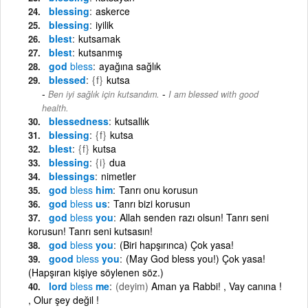
blessing
askerce
blessing
iyilik
blest
kutsamak
blest
kutsanmış
god
bless
ayağına sağlık
blessed
{f}
kutsa
-
Ben iyi sağlık için kutsandım.
I am blessed with good
health.
blessedness
kutsallık
blessing
{f}
kutsa
blest
{f}
kutsa
blessing
{i}
dua
blessings
nimetler
god
bless
him
Tanrı onu korusun
god
bless
us
Tanrı bizi korusun
god
bless
you
Allah senden razı olsun! Tanrı seni
korusun! Tanrı seni kutsasın!
god
bless
you
(Biri hapşırınca) Çok yasa!
good
bless
you
(May God bless you!) Çok yasa!
(Hapşıran kişiye söylenen söz.)
lord
bless
me
(deyim)
Aman ya Rabbi! , Vay canına !
, Olur şey değil !