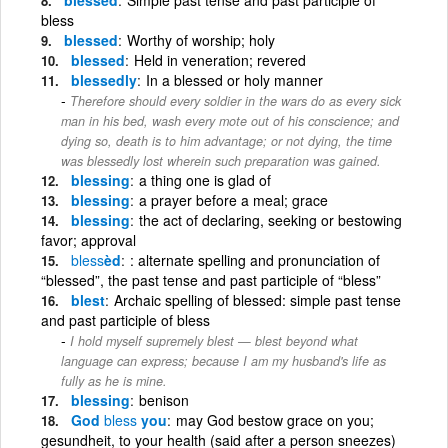
bless
blessed
Worthy of worship; holy
blessed
Held in veneration; revered
blessedly
In a blessed or holy manner
Therefore should every soldier in the wars do as every sick
man in his bed, wash every mote out of his conscience; and
dying so, death is to him advantage; or not dying, the time
was blessedly lost wherein such preparation was gained.
blessing
a thing one is glad of
blessing
a prayer before a meal; grace
blessing
the act of declaring, seeking or bestowing
favor; approval
bless
èd
: alternate spelling and pronunciation of
“blessed”, the past tense and past participle of “bless”
blest
Archaic spelling of blessed: simple past tense
and past participle of bless
I hold myself supremely blest — blest beyond what
language can express; because I am my husband's life as
fully as he is mine.
blessing
benison
God
bless
you
may God bestow grace on you;
gesundheit, to your health (said after a person sneezes)