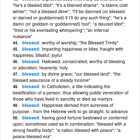
"he's a blasted idiot"; "it's a blamed shame"; "a blame cold
winter"; "not a blessed dime"; "I'll be damned (or blessed
or darned or goddamned) if I'll do any such thing"; "he's a
damn (or goddam or goddamned) fool"; "a deuced idiot";
"tired or his everlasting whimpering"; "an infernal
nuisance"
blessed
worthy of worship; "the Blessed Trinity"
blessed
Imparting happiness or bliss; fraught with
happiness; blissful; joyful
blessed
Hallowed; consecrated; worthy of blessing
or adoration; heavenly; holy
blessed
by divine grace; "our blessed land"; "the
blessed assurance of a steady income"
blessed
In Catholicism, a title indicating the
beatification of a person, thus allowing public veneration of
those who have lived in sanctity or died as martyrs
blessed
Happiness derived from sureness of
purpose - from the Hebrew verb to go straight, to advance
blessed
having good fortune bestowed or conferred
upon; sometimes used as in combination; "blessed with a
strong healthy body"; "a nation blessed with peace"; "a
peace-blessed era"