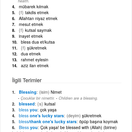
health.
mübarek kılmak
{f}
takdis etmek
Allahtan niyaz etmek
mesut etmek
{f}
kutsal saymak
inayet etmek
bless dua et/kutsa
{f}
şükretmek
dua etmek
rahmet eylesin
aziz ilan etmek
İlgili Terimler
Blessing
(isim)
Nimet
-
Çocuklar bir nimettir.
Children are a blessing.
blessed
{s}
kutsal
bless
you
çok yaşa
bless
one's lucky stars
(deyim)
şükretmek
bless
/thank one's lucky stars
öpüp başına koymak
Bless
you
Çok yaşa! be blessed with (Allah) (birine)