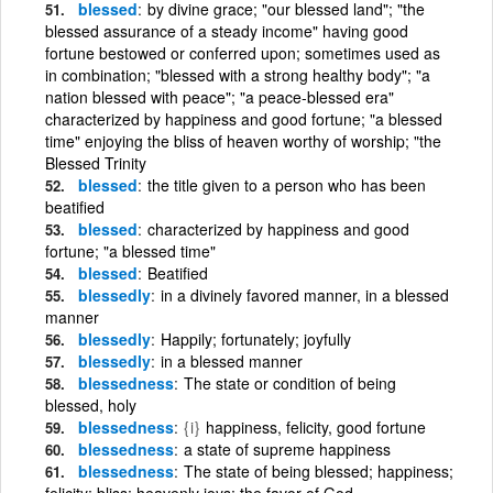
blessed
by divine grace; "our blessed land"; "the
blessed assurance of a steady income" having good
fortune bestowed or conferred upon; sometimes used as
in combination; "blessed with a strong healthy body"; "a
nation blessed with peace"; "a peace-blessed era"
characterized by happiness and good fortune; "a blessed
time" enjoying the bliss of heaven worthy of worship; "the
Blessed Trinity
blessed
the title given to a person who has been
beatified
blessed
characterized by happiness and good
fortune; "a blessed time"
blessed
Beatified
blessedly
in a divinely favored manner, in a blessed
manner
blessedly
Happily; fortunately; joyfully
blessedly
in a blessed manner
blessedness
The state or condition of being
blessed, holy
blessedness
{i}
happiness, felicity, good fortune
blessedness
a state of supreme happiness
blessedness
The state of being blessed; happiness;
felicity; bliss; heavenly joys; the favor of God