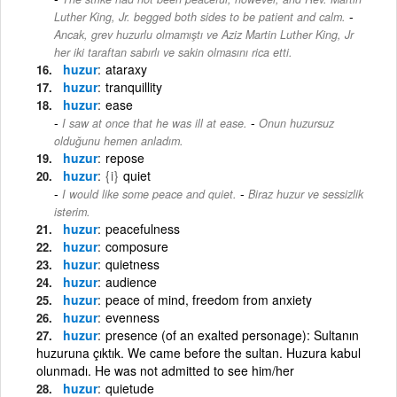
-
Luther King, Jr. begged both sides to be patient and calm.
Ancak, grev huzurlu olmamıştı ve Aziz Martin Luther King, Jr
her iki taraftan sabırlı ve sakin olmasını rica etti.
huzur
ataraxy
huzur
tranquillity
huzur
ease
-
I saw at once that he was ill at ease.
Onun huzursuz
olduğunu hemen anladım.
huzur
repose
huzur
{i}
quiet
-
I would like some peace and quiet.
Biraz huzur ve sessizlik
isterim.
huzur
peacefulness
huzur
composure
huzur
quietness
huzur
audience
huzur
peace of mind, freedom from anxiety
huzur
evenness
huzur
presence (of an exalted personage): Sultanın
huzuruna çıktık. We came before the sultan. Huzura kabul
olunmadı. He was not admitted to see him/her
huzur
quietude