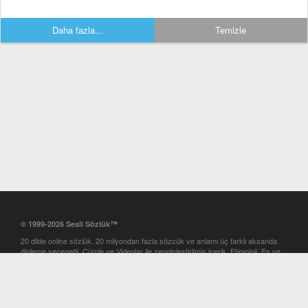
Daha fazla...
Temizle
© 1999-2026 Sesli Sözlük™
20 dilde online sözlük. 20 milyondan fazla sözcük ve anlamı üç farklı aksanda
dinleme seçeneği. Cümle ve Videolar ile zenginleştirilmiş içerik. Etimoloji, Eş ve
Zıt anlamlar, kelime okunuşları ve günün kelimesi. Yazım Türkçeleştirici ile hatalı
Türkçe metinleri düzeltme. iOS, Android ve Windows mobil platformlarda online
ve offline sözlük programları. Sesli Sözlük garantisinde Profesyonel çeviri
hizmetleri. İngilizce kelime haznenizi arttıracak kelime oyunları. Ayarlar
bölümünü kullarak çevirisini görmek istediğiniz sözlükleri seçme ve aynı