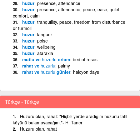
huzur
presence, attendance
huzur
presence, attendance; peace, ease, quiet,
comfort, calm
huzur
tranquillity, peace, freedom from disturbance
or turmoil
huzur
languor
huzur
poise
huzur
wellbeing
huzur
ataraxia
mutlu ve
huzurlu
ortam
bed of roses
rahat ve
huzurlu
palmy
rahat ve
huzurlu
günler
halcyon days
Türkçe - Türkçe
Huzuru olan, rahat: "Hiçbir yerde aradığım huzurlu tatil
köyünü bulamayacağım."- H. Taner
Huzuru olan, rahat