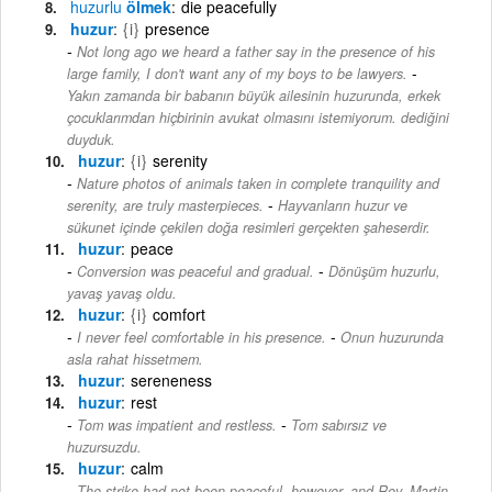
huzurlu
ölmek
die peacefully
huzur
{i}
presence
Not long ago we heard a father say in the presence of his
-
large family, I don't want any of my boys to be lawyers.
Yakın zamanda bir babanın büyük ailesinin huzurunda, erkek
çocuklarımdan hiçbirinin avukat olmasını istemiyorum. dediğini
duyduk.
huzur
{i}
serenity
Nature photos of animals taken in complete tranquility and
-
serenity, are truly masterpieces.
Hayvanların huzur ve
sükunet içinde çekilen doğa resimleri gerçekten şaheserdir.
huzur
peace
-
Conversion was peaceful and gradual.
Dönüşüm huzurlu,
yavaş yavaş oldu.
huzur
{i}
comfort
-
I never feel comfortable in his presence.
Onun huzurunda
asla rahat hissetmem.
huzur
sereneness
huzur
rest
-
Tom was impatient and restless.
Tom sabırsız ve
huzursuzdu.
huzur
calm
The strike had not been peaceful, however, and Rev. Martin