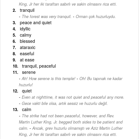
King, Jr her iki taraftan sabırlı ve sakin olmasını rica etti.
tranquil
-
The forest was very tranquil.
Orman çok huzurluydu.
peace and quiet
idyllic
calmy
blessed
ataraxic
easeful
at ease
tranquil, peaceful
serene
-
Ah! How serene is this temple!
Oh! Bu tapınak ne kadar
huzurlu!
quiet
Even at nighttime, it was not quiet and peaceful any more.
-
Gece vakti bile olsa, artık sessiz ve huzurlu değil.
calm
The strike had not been peaceful, however, and Rev.
Martin Luther King, Jr. begged both sides to be patient and
-
calm.
Ancak, grev huzurlu olmamıştı ve Aziz Martin Luther
King, Jr her iki taraftan sabırlı ve sakin olmasını rica etti.