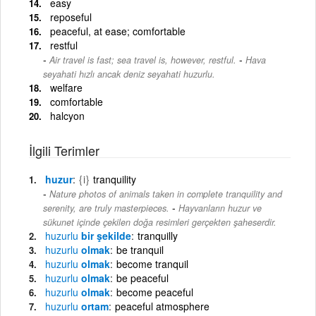
easy
reposeful
peaceful, at ease; comfortable
restful
-
Air travel is fast; sea travel is, however, restful.
Hava
seyahati hızlı ancak deniz seyahati huzurlu.
welfare
comfortable
halcyon
İlgili Terimler
huzur
{i}
tranquility
Nature photos of animals taken in complete tranquility and
-
serenity, are truly masterpieces.
Hayvanların huzur ve
sükunet içinde çekilen doğa resimleri gerçekten şaheserdir.
huzurlu
bir şekilde
tranquilly
huzurlu
olmak
be tranquil
huzurlu
olmak
become tranquil
huzurlu
olmak
be peaceful
huzurlu
olmak
become peaceful
huzurlu
ortam
peaceful atmosphere