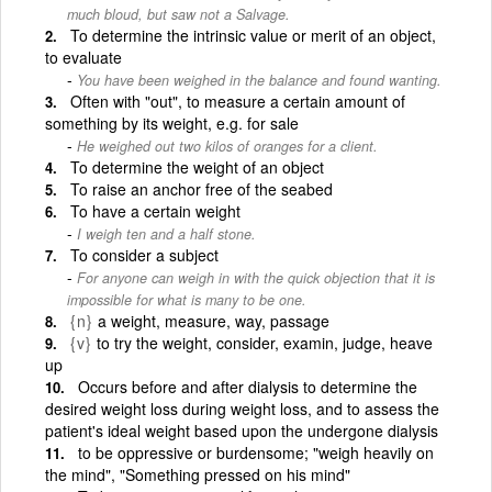
much bloud, but saw not a Salvage.
To determine the intrinsic value or merit of an object,
to evaluate
You have been weighed in the balance and found wanting.
Often with "out", to measure a certain amount of
something by its weight, e.g. for sale
He weighed out two kilos of oranges for a client.
To determine the weight of an object
To raise an anchor free of the seabed
To have a certain weight
I weigh ten and a half stone.
To consider a subject
For anyone can weigh in with the quick objection that it is
impossible for what is many to be one.
{n}
a weight, measure, way, passage
{v}
to try the weight, consider, examin, judge, heave
up
Occurs before and after dialysis to determine the
desired weight loss during weight loss, and to assess the
patient's ideal weight based upon the undergone dialysis
to be oppressive or burdensome; "weigh heavily on
the mind", "Something pressed on his mind"