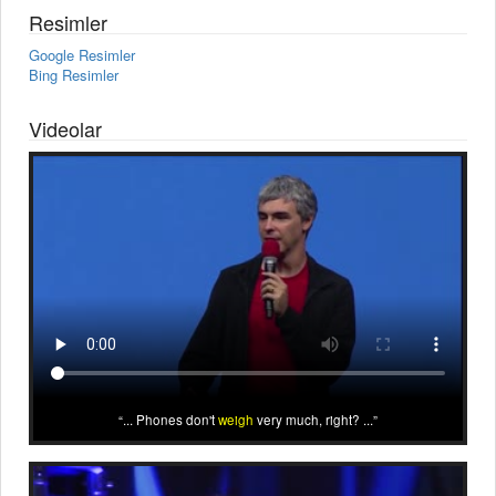
Resimler
Google Resimler
Bing Resimler
Videolar
... Phones don't
weigh
very much, right? ...