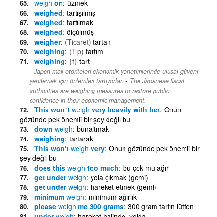
weigh
on
üzmek
weighed
tartışılmış
weighed
tartılmak
weighed
ölçülmüş
weigher
(Ticaret)
tartan
weighing
(Tıp)
tartım
weighing
{f}
tart
Japon mali otoriteleri ekonomik yönetimlerinde ulusal güveni
-
yenilemek için önlemleri tartıyorlar.
The Japanese fiscal
authorities are weighing measures to restore public
confidence in their economic management.
This won´t
weigh
very heavily with her
Onun
gözünde pek önemli bir şey değil bu
down
weigh
bunaltmak
weighing
tartarak
This won't
weigh
very
Onun gözünde pek önemli bir
şey değil bu
does this
weigh
too much
bu çok mu ağır
get under
weigh
yola çıkmak (gemi)
get under
weigh
hareket etmek (gemi)
minimum
weigh
minimum ağırlık
please
weigh
me 300 grams
300 gram tartın lütfen
under
weigh
hareket halinde, yolda