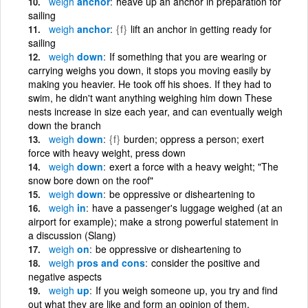
weigh
anchor
heave up an anchor in preparation for
sailing
weigh
anchor
{f}
lift an anchor in getting ready for
sailing
weigh
down
If something that you are wearing or
carrying weighs you down, it stops you moving easily by
making you heavier. He took off his shoes. If they had to
swim, he didn't want anything weighing him down These
nests increase in size each year, and can eventually weigh
down the branch
weigh
down
{f}
burden; oppress a person; exert
force with heavy weight, press down
weigh
down
exert a force with a heavy weight; "The
snow bore down on the roof"
weigh
down
be oppressive or disheartening to
weigh
in
have a passenger's luggage weighed (at an
airport for example); make a strong powerful statement in
a discussion (Slang)
weigh
on
be oppressive or disheartening to
weigh
pros and cons
consider the positive and
negative aspects
weigh
up
If you weigh someone up, you try and find
out what they are like and form an opinion of them,