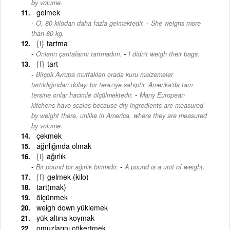
by volume.
gelmek
-
O, 80 kilodan daha fazla gelmektedir.
She weighs more
than 80 kg.
{i}
tartma
-
Onların çantalarını tartmadım.
I didn't weigh their bags.
{f}
tart
Birçok Avrupa mutfakları orada kuru malzemeler
tartıldığından dolayı bir teraziye sahiptir, Amerika'da tam
-
tersine onlar hacimle ölçülmektedir.
Many European
kitchens have scales because dry ingredients are measured
by weight there, unlike in America, where they are measured
by volume.
çekmek
ağırlığında olmak
{i}
ağırlık
-
Bir pound bir ağırlık birimidir.
A pound is a unit of weight.
{f}
gelmek (kilo)
tart(mak)
ölçünmek
weigh down yüklemek
yük altına koymak
omuzlarını çökertmek