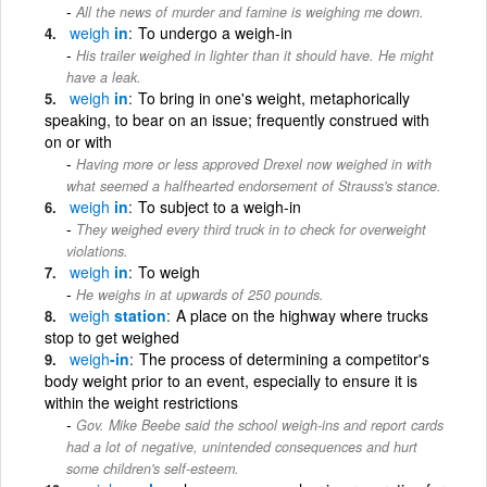
All the news of murder and famine is weighing me down.
weigh
in
To undergo a weigh-in
His trailer weighed in lighter than it should have. He might
have a leak.
weigh
in
To bring in one's weight, metaphorically
speaking, to bear on an issue; frequently construed with
on or with
Having more or less approved Drexel now weighed in with
what seemed a halfhearted endorsement of Strauss's stance.
weigh
in
To subject to a weigh-in
They weighed every third truck in to check for overweight
violations.
weigh
in
To weigh
He weighs in at upwards of 250 pounds.
weigh
station
A place on the highway where trucks
stop to get weighed
weigh
-in
The process of determining a competitor's
body weight prior to an event, especially to ensure it is
within the weight restrictions
Gov. Mike Beebe said the school weigh-ins and report cards
had a lot of negative, unintended consequences and hurt
some children's self-esteem.