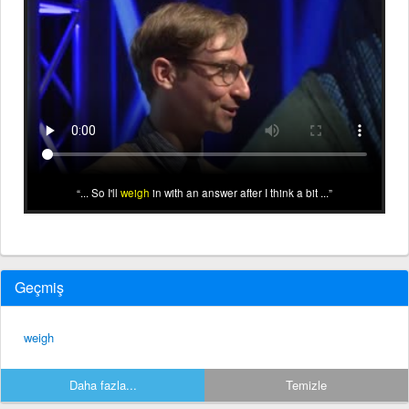
... So I'll
weigh
in with an answer after I think a bit ...
Geçmiş
weigh
Daha fazla...
Temizle