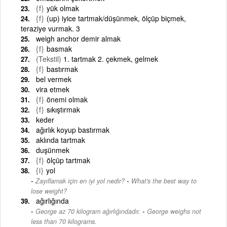
{f}
yük olmak
{f}
(up) iyice tartmak/düşünmek, ölçüp biçmek,
teraziye vurmak. 3
weigh anchor demir almak
{f}
basmak
(Tekstil)
1. tartmak 2. çekmek, gelmek
{f}
bastırmak
bel vermek
vira etmek
{f}
önemi olmak
{f}
sıkıştırmak
keder
ağırlık koyup bastırmak
aklında tartmak
duşünmek
{f}
ölçüp tartmak
{i}
yol
-
Zayıflamak için en iyi yol nedir?
What's the best way to
lose weight?
ağırlığında
-
George az 70 kilogram ağırlığındadır.
George weighs not
less than 70 kilograms.