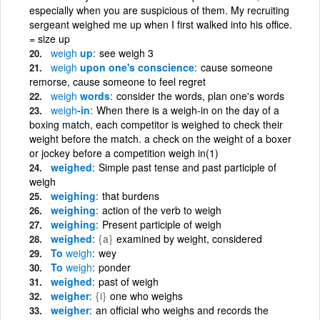
especially when you are suspicious of them. My recruiting
sergeant weighed me up when I first walked into his office.
= size up
weigh
up
see weigh 3
weigh
upon one's conscience
cause someone
remorse, cause someone to feel regret
weigh
words
consider the words, plan one's words
weigh
-in
When there is a weigh-in on the day of a
boxing match, each competitor is weighed to check their
weight before the match. a check on the weight of a boxer
or jockey before a competition weigh in(1)
weighed
Simple past tense and past participle of
weigh
weighing
that burdens
weighing
action of the verb to weigh
weighing
Present participle of weigh
weighed
{a}
examined by weight, considered
To
weigh
wey
To
weigh
ponder
weighed
past of weigh
weigher
{i}
one who weighs
weigher
an official who weighs and records the