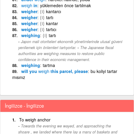
weigh
in
yüklemeden önce tartılmak
weigher
{i}
kantarcı
weigher
{i}
tartı
weigher
{i}
kantar
weigher
{i}
tartıcı
weighing
{i}
tartı
Japon mali otoriteleri ekonomik yönetimlerinde ulusal güveni
-
yenilemek için önlemleri tartıyorlar.
The Japanese fiscal
authorities are weighing measures to restore public
confidence in their economic management.
weighing
tartma
will you
weigh
this parcel, please
bu koliyi tartar
mısınız
İngilizce - İngilizce
To weigh anchor
Towards the evening we wayed, and approaching the
shoare , we landed where there lay a many of baskets and