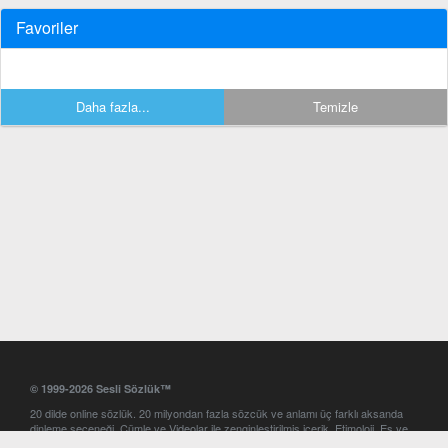
Favoriler
Daha fazla...
Temizle
© 1999-2026 Sesli Sözlük™
20 dilde online sözlük. 20 milyondan fazla sözcük ve anlamı üç farklı aksanda
dinleme seçeneği. Cümle ve Videolar ile zenginleştirilmiş içerik. Etimoloji, Eş ve
Zıt anlamlar, kelime okunuşları ve günün kelimesi. Yazım Türkçeleştirici ile hatalı