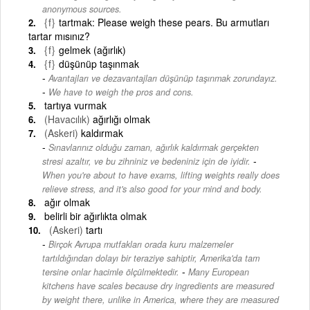
anonymous sources.
{f}
tartmak: Please weigh these pears. Bu armutları
tartar mısınız?
{f}
gelmek (ağırlık)
{f}
düşünüp taşınmak
Avantajları ve dezavantajları düşünüp taşınmak zorundayız.
-
We have to weigh the pros and cons.
tartıya vurmak
(Havacılık)
ağırlığı olmak
(Askeri)
kaldırmak
Sınavlarınız olduğu zaman, ağırlık kaldırmak gerçekten
-
stresi azaltır, ve bu zihniniz ve bedeniniz için de iyidir.
When you're about to have exams, lifting weights really does
relieve stress, and it's also good for your mind and body.
ağır olmak
belirli bir ağırlıkta olmak
(Askeri)
tartı
Birçok Avrupa mutfakları orada kuru malzemeler
tartıldığından dolayı bir teraziye sahiptir, Amerika'da tam
-
tersine onlar hacimle ölçülmektedir.
Many European
kitchens have scales because dry ingredients are measured
by weight there, unlike in America, where they are measured