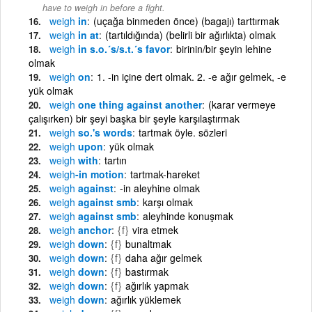
have to weigh in before a fight.
weigh
in
(uçağa binmeden önce) (bagajı) tarttırmak
weigh
in at
(tartıldığında) (belirli bir ağırlıkta) olmak
weigh
in s.o.´s/s.t.´s favor
birinin/bir şeyin lehine
olmak
weigh
on
1. -in içine dert olmak. 2. -e ağır gelmek, -e
yük olmak
weigh
one thing against another
(karar vermeye
çalışırken) bir şeyi başka bir şeyle karşılaştırmak
weigh
so.'s words
tartmak öyle. sözleri
weigh
upon
yük olmak
weigh
with
tartın
weigh
-in motion
tartmak-hareket
weigh
against
-in aleyhine olmak
weigh
against smb
karşı olmak
weigh
against smb
aleyhinde konuşmak
weigh
anchor
{f}
vira etmek
weigh
down
{f}
bunaltmak
weigh
down
{f}
daha ağır gelmek
weigh
down
{f}
bastırmak
weigh
down
{f}
ağırlık yapmak
weigh
down
ağırlık yüklemek