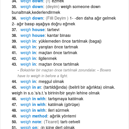
weigh
down
{f}
ezmek
weigh
down
(deyim)
weigh someone down
bunaltmak,kederlendirmek
weigh
down
(Fiili Deyim )
1- -den daha ağır gelmek
2- ağır basıp aşağıya doğru eğmek
weigh
house
tartıevi
weigh
house
kantar binası
weigh
in
yüklemeden önce tartılmak (bagaj)
weigh
in
yarıştan önce tartmak
weigh
in
maçtan önce tartmak
weigh
in
ilgilenmek
weigh
in
maçtan önce tartılmak
-
Boksörler bir maçtan önce tartılmak zorundalar.
Boxers
have to weigh in before a fight.
weigh
in
meşgul olmak
weigh
in at
(tartıldığında) (belirli bir ağırlıkta) olmak.
weigh in s.o.'s/s.t.'s birinin/bir şeyin lehine olmak
weigh
in with
tartışmaya katılmak
weigh
in with
katılmak (görüşe)
weigh
in with
ileri sürmek
weigh
method
ağırlık yöntemi
weigh
note
(Ticaret)
tartı cetveli
weigh
on
-in içine dert olmak