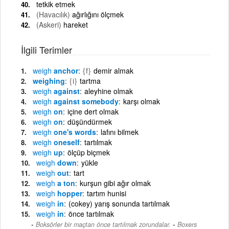
tetkik etmek
(Havacılık)
ağırlığını ölçmek
(Askeri)
hareket
İlgili Terimler
weigh
anchor
{f}
demir almak
weighing
{i}
tartma
weigh
against
aleyhine olmak
weigh
against somebody
karşı olmak
weigh
on
içine dert olmak
weigh
on
düşündürmek
weigh
one's words
lafını bilmek
weigh
oneself
tartılmak
weigh
up
ölçüp biçmek
weigh
down
yükle
weigh
out
tart
weigh
a ton
kurşun gibi ağır olmak
weigh
hopper
tartım hunisi
weigh
in
(cokey) yarış sonunda tartılmak
weigh
in
önce tartılmak
-
Boksörler bir maçtan önce tartılmak zorundalar.
Boxers