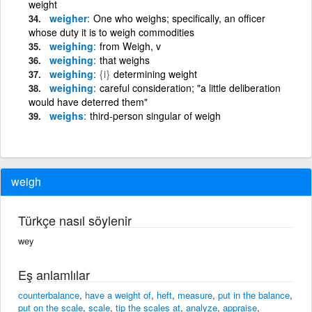
weight
weigher
One who weighs; specifically, an officer
whose duty it is to weigh commodities
weighing
from Weigh, v
weighing
that weighs
weighing
{i}
determining weight
weighing
careful consideration; "a little deliberation
would have deterred them"
weighs
third-person singular of weigh
weigh
Türkçe nasıl söylenir
wey
Eş anlamlılar
counterbalance
,
have a weight of
,
heft
,
measure
,
put in the balance
,
put on the scale
,
scale
,
tip the scales at
,
analyze
,
appraise
,