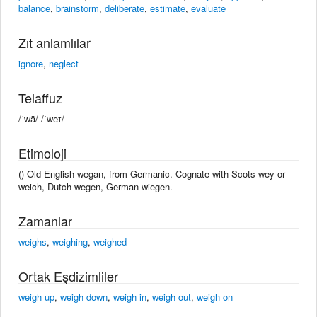
balance
,
brainstorm
,
deliberate
,
estimate
,
evaluate
Zıt anlamlılar
ignore
,
neglect
Telaffuz
/ˈwā/ /ˈweɪ/
Etimoloji
() Old English wegan, from Germanic. Cognate with Scots wey or
weich, Dutch wegen, German wiegen.
Zamanlar
weighs
,
weighing
,
weighed
Ortak Eşdizimliler
weigh up
,
weigh down
,
weigh in
,
weigh out
,
weigh on