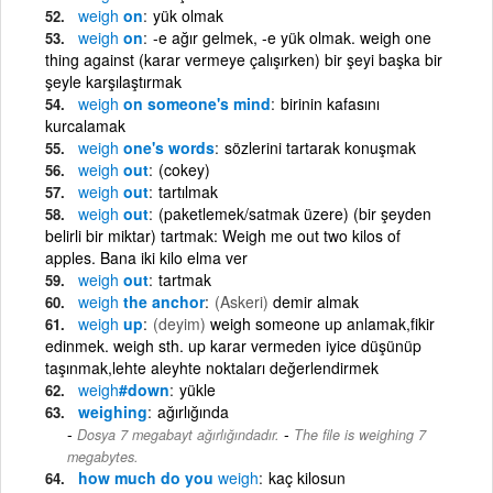
weigh
on
yük olmak
weigh
on
-e ağır gelmek, -e yük olmak. weigh one
thing against (karar vermeye çalışırken) bir şeyi başka bir
şeyle karşılaştırmak
weigh
on someone's mind
birinin kafasını
kurcalamak
weigh
one's words
sözlerini tartarak konuşmak
weigh
out
(cokey)
weigh
out
tartılmak
weigh
out
(paketlemek/satmak üzere) (bir şeyden
belirli bir miktar) tartmak: Weigh me out two kilos of
apples. Bana iki kilo elma ver
weigh
out
tartmak
weigh
the anchor
(Askeri)
demir almak
weigh
up
(deyim)
weigh someone up anlamak,fikir
edinmek. weigh sth. up karar vermeden iyice düşünüp
taşınmak,lehte aleyhte noktaları değerlendirmek
weigh
#down
yükle
weighing
ağırlığında
-
Dosya 7 megabayt ağırlığındadır.
The file is weighing 7
megabytes.
how much do you
weigh
kaç kilosun