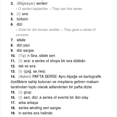
(Bilgisayar)
serileri
-
O serileri kaybettiler.
They lost that series.
{i}
sıra
türküm
dizi
-
Onlar bir dizi konser verdiler.
They gave a series of
concerts.
silsile
dizi yazı
dizi sargısı
(Tıp)
n Sıra, silsile seri
{i}
sıra: a series of shops bir sıra dükkân
tek ve sıra
{i}
(çoğ. se.ries)
(Askeri)
PAFTA SERİSİ: Aynı ölçeğe ve kartografik
özelliklere sahip bulunan ve meydana getiren makam
tarafından toplu olarak adlandırılan bir pafta dizisi
{i}
grup
{i}
seri, dizi: a series of events bir dizi olay
arka arkaya
series winding seri sargısı
in series sıra halinde