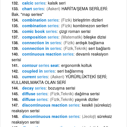
calcic
series
kalsik seri
chart
series
(Askeri)
HARİTA/ŞEMA SERİLERİ:
Bak. "map series"
combination
series
(Fizik)
birleştirim dizileri
combination
series
(Fizik)
kombinezon serileri
comic book
series
çizgi roman serisi
composition
series
(Matematik)
bileşke dizisi
connection in
series
(Fizik)
ardışık bağlama
connection in
series
(Fizik,Teknik)
seri bağlantı
continuous reaction
series
devamlı reaksiyon
serisi
contour
series
seat
ergonomik koltuk
coupled in
series
seri bağlanmış
current
series
(Askeri)
YÜRÜRLÜKTEKİ SERİ;
KULLANILMAKTA OLAN SERİ
decay
series
bozuşma serisi
diffuse
series
(Fizik,Teknik)
dağılma serisi
diffuse
series
(Fizik,Teknik)
yayınık diziler
discontinuous reaction
series
kesikli (süreksiz)
reaksiyon serisi
discontinuous reaction
series
(Jeoloji)
süreksiz
reaksiyon serisi