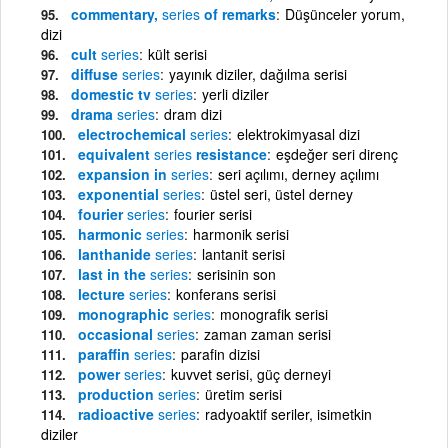
commentary,
series
of remarks
Düşünceler yorum,
dizi
cult
series
kült serisi
diffuse
series
yayınık diziler, dağılma serisi
domestic tv
series
yerli diziler
drama
series
dram dizi
electrochemical
series
elektrokimyasal dizi
equivalent
series
resistance
eşdeğer seri direnç
expansion in
series
seri açılımı, derney açılımı
exponential
series
üstel seri, üstel derney
fourier
series
fourier serisi
harmonic
series
harmonik serisi
lanthanide
series
lantanit serisi
last in the
series
serisinin son
lecture
series
konferans serisi
monographic
series
monografik serisi
occasional
series
zaman zaman serisi
paraffin
series
parafin dizisi
power
series
kuvvet serisi, güç derneyi
production
series
üretim serisi
radioactive
series
radyoaktif seriler, isimetkin
diziler