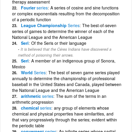
therapy assessment
Fourier
series
A series of cosine and sine functions
or complex exponentials resulting from the decomposition
of a periodic function
League Championship
Series
The best-of-seven
series of games to determine the winner of each of the
National League and the American League
Seri
Of the Seris or their language
It is believed that the Céres Indians have discovered a
method of poisoning their arrows.
Seri
A member of an indigenous group of Sonora,
Mexico
World
Series
The best of seven game series played
annually to determine the championship of professional
baseball in the United States and Canada, played between
the National League and the American League
arithmetic
series
The sum of the terms in an
arithmetic progression
chemical
series
any group of elements whose
chemical and physical properties have similarities, and
that vary progressively through the series; evident within
the periodic table
convergent
series
An infinite series whose partial