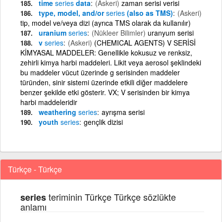
time
series
data
(Askeri)
zaman serisi verisi
type, model, and/or
series
(also as TMS)
(Askeri)
tip, model ve/veya dizi (ayrıca TMS olarak da kullanılır)
uranium
series
(Nükleer Bilimler)
uranyum serisi
v
series
(Askeri)
(CHEMICAL AGENTS) V SERİSİ
KİMYASAL MADDELER: Genellikle kokusuz ve renksiz,
zehirli kimya harbi maddeleri. Likit veya aerosol şeklindeki
bu maddeler vücut üzerinde g serisinden maddeler
türünden, sinir sistemi üzerinde etkili diğer maddelere
benzer şekilde etki gösterir. VX; V serisinden bir kimya
harbi maddeleridir
weathering
series
ayrışma serisi
youth
series
gençlik dizisi
Türkçe - Türkçe
teriminin Türkçe Türkçe sözlükte
series
anlamı