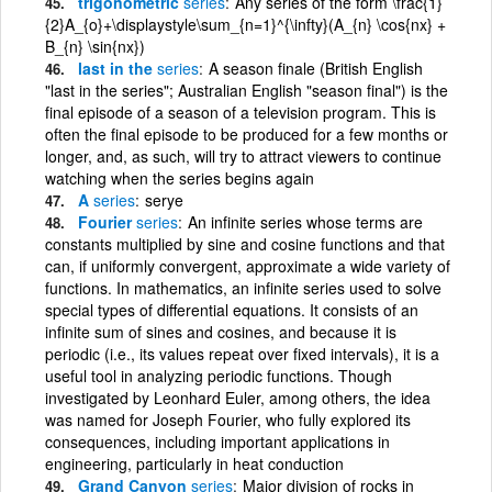
trigonometric
series
Any series of the form \frac{1}
{2}A_{o}+\displaystyle\sum_{n=1}^{\infty}(A_{n} \cos{nx} +
B_{n} \sin{nx})
last in the
series
A season finale (British English
"last in the series"; Australian English "season final") is the
final episode of a season of a television program. This is
often the final episode to be produced for a few months or
longer, and, as such, will try to attract viewers to continue
watching when the series begins again
A
series
serye
Fourier
series
An infinite series whose terms are
constants multiplied by sine and cosine functions and that
can, if uniformly convergent, approximate a wide variety of
functions. In mathematics, an infinite series used to solve
special types of differential equations. It consists of an
infinite sum of sines and cosines, and because it is
periodic (i.e., its values repeat over fixed intervals), it is a
useful tool in analyzing periodic functions. Though
investigated by Leonhard Euler, among others, the idea
was named for Joseph Fourier, who fully explored its
consequences, including important applications in
engineering, particularly in heat conduction
Grand Canyon
series
Major division of rocks in