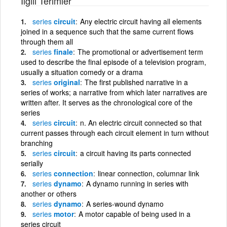
İlgili Terimler
series
circuit
Any electric circuit having all elements
joined in a sequence such that the same current flows
through them all
series
finale
The promotional or advertisement term
used to describe the final episode of a television program,
usually a situation comedy or a drama
series
original
The first published narrative in a
series of works; a narrative from which later narratives are
written after. It serves as the chronological core of the
series
series
circuit
n. An electric circuit connected so that
current passes through each circuit element in turn without
branching
series
circuit
a circuit having its parts connected
serially
series
connection
linear connection, columnar link
series
dynamo
A dynamo running in series with
another or others
series
dynamo
A series-wound dynamo
series
motor
A motor capable of being used in a
series circuit