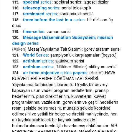
spectral
series
spektral seriler, izgesel diziler
telescoping
series
serisi teleskopik
terminated
series
sonlandırıldı serisi
three before the last in a
series
bir dizi son üç
önce
time-
series
zaman serisi
Message Dissemination Subsystem; mission
design
series
(Askeri)
Mesaj Yayınlama Tali Sistemi; görev tasarım serisi
World
Series
şampiyonluk karşılaşmaları [beysb.]
actinium
series
aktiniyum serisi
actinium
series
(Nükleer Bilimler)
aktinyum serisi
air force objective
series
papers
(Askeri)
HAVA
KUVVETLERİ HEDEF DÖKÜMANLARI SERİSİ:
Yayınlanma tarihinden itibaren 5: 15 yıllık bir devreyi
kapsayan uzun vadeli program hedeflerinin, prensip
hedeflerinin, plan direktiflerinin, kuvvetlerin, kuvvet
programlarının, vazifelerin, görevlerin ve çeşitli hedeflerin
resmi şekilde belirtilmesini, münasip şekilde koordine
edilmesini ve yetkili bir belge ve direktif mahiyetinde, her
an faydalanılabilecek bir kaynak halinde elde
bulundurulmasını temin için hazırlanmış dokümanlar. AIR
FORCE OF THE UNITED STATES: AMERİKA BİRLEŞİK