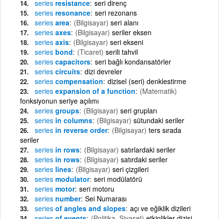
series
resistance
seri direnç
series
resonance
seri rezonans
series
area
(Bilgisayar)
seri alanı
series
axes
(Bilgisayar)
seriler eksen
series
axis
(Bilgisayar)
seri ekseni
series
bond
(Ticaret)
serili tahvil
series
capacitors
seri bağlı kondansatörler
series
circuits
dizi devreler
series
compensation
dizisel (seri) denklestirme
series
expansion of a function
(Matematik)
fonksiyonun seriye açılımı
series
groups
(Bilgisayar)
seri grupları
series
in columns
(Bilgisayar)
sütundaki seriler
series
in reverse order
(Bilgisayar)
ters sırada
seriler
series
in rows
(Bilgisayar)
satırlardaki seriler
series
in rows
(Bilgisayar)
satırdaki seriler
series
lines
(Bilgisayar)
seri çizgileri
series
modulator
seri modülatörü
series
motor
seri motoru
series
number
Sei Numarası
series
of angles and slopes
açı ve eğiklik dizileri
series
of events
(Politika, Siyaset)
etkinlikler dizisi