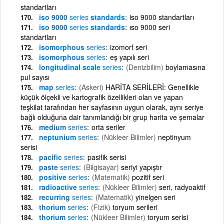
standartları
iso 9000
series
standards
iso 9000 standartları
iso 9000
series
standards
ıso 9000 seri
standartları
isomorphous
series
izomorf seri
isomorphous
series
eş yapılı seri
longitudinal scale
series
(Denizbilim)
boylamasına
pul sayısı
map
series
(Askeri)
HARİTA SERİLERİ: Genellikle
küçük ölçekli ve kartografik özellikleri olan ve yapan
teşkilat tarafından her sayfasının uygun olarak, aynı seriye
bağlı olduğuna dair tanımlandığı bir grup harita ve şemalar
medium
series
orta seriler
neptunium
series
(Nükleer Bilimler)
neptinyum
serisi
pacific
series
pasifik serisi
paste
series
(Bilgisayar)
seriyi yapıştır
positive
series
(Matematik)
pozitif seri
radioactive
series
(Nükleer Bilimler)
seri, radyoaktif
recurring
series
(Matematik)
yinelgen seri
thorium
series
(Fizik)
toryum serileri
thorium
series
(Nükleer Bilimler)
toryum serisi