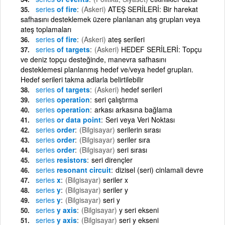
series
of fire
(Askeri)
ATEŞ SERİLERİ: Bir harekat
safhasını desteklemek üzere planlanan atış grupları veya
ateş toplamaları
series
of fire
(Askeri)
ateş serileri
series
of targets
(Askeri)
HEDEF SERİLERİ: Topçu
ve deniz topçu desteğinde, manevra safhasını
desteklemesi planlanmış hedef ve/veya hedef grupları.
Hedef serileri takma adlarla belirtilebilir
series
of targets
(Askeri)
hedef serileri
series
operation
seri çalıştırma
series
operation
arkası arkasına bağlama
series
or data point
Seri veya Veri Noktası
series
order
(Bilgisayar)
serilerin sırası
series
order
(Bilgisayar)
seriler sıra
series
order
(Bilgisayar)
seri sırası
series
resistors
seri dirençler
series
resonant circuit
dizisel (seri) cinlamali devre
series
x
(Bilgisayar)
seriler x
series
y
(Bilgisayar)
seriler y
series
y
(Bilgisayar)
seri y
series
y axis
(Bilgisayar)
y seri ekseni
series
y axis
(Bilgisayar)
seri y ekseni