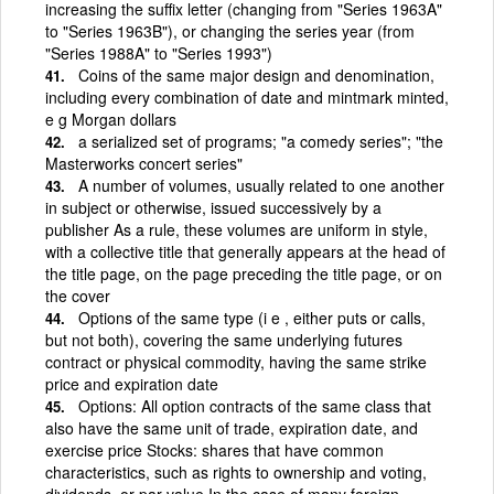
increasing the suffix letter (changing from "Series 1963A"
to "Series 1963B"), or changing the series year (from
"Series 1988A" to "Series 1993")
Coins of the same major design and denomination,
including every combination of date and mintmark minted,
e g Morgan dollars
a serialized set of programs; "a comedy series"; "the
Masterworks concert series"
A number of volumes, usually related to one another
in subject or otherwise, issued successively by a
publisher As a rule, these volumes are uniform in style,
with a collective title that generally appears at the head of
the title page, on the page preceding the title page, or on
the cover
Options of the same type (i e , either puts or calls,
but not both), covering the same underlying futures
contract or physical commodity, having the same strike
price and expiration date
Options: All option contracts of the same class that
also have the same unit of trade, expiration date, and
exercise price Stocks: shares that have common
characteristics, such as rights to ownership and voting,
dividends, or par value In the case of many foreign