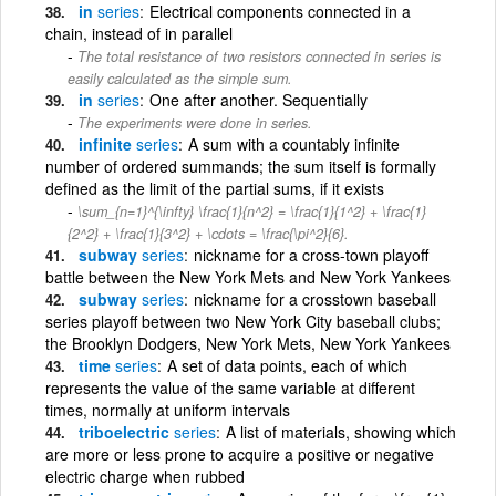
in
series
Electrical components connected in a
chain, instead of in parallel
The total resistance of two resistors connected in series is
easily calculated as the simple sum.
in
series
One after another. Sequentially
The experiments were done in series.
infinite
series
A sum with a countably infinite
number of ordered summands; the sum itself is formally
defined as the limit of the partial sums, if it exists
\sum_{n=1}^{\infty} \frac{1}{n^2} = \frac{1}{1^2} + \frac{1}
{2^2} + \frac{1}{3^2} + \cdots = \frac{\pi^2}{6}.
subway
series
nickname for a cross-town playoff
battle between the New York Mets and New York Yankees
subway
series
nickname for a crosstown baseball
series playoff between two New York City baseball clubs;
the Brooklyn Dodgers, New York Mets, New York Yankees
time
series
A set of data points, each of which
represents the value of the same variable at different
times, normally at uniform intervals
triboelectric
series
A list of materials, showing which
are more or less prone to acquire a positive or negative
electric charge when rubbed