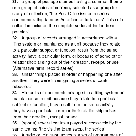
a group of postage stamps having a common theme
or a group of coins or currency selected as a group for
study or collection; "the Post Office issued a series
commemorating famous American entertainers"; "his coin
collection included the complete series of Indian-head
pennies"
A group of records arranged in accordance with a
filing system or maintained as a unit because they relate
to a particular subject or function, result from the same
activity, have a particular form, or because of some other
relationshop arising out of their creation, receipt, or use
(Alternative term: record series)
similar things placed in order or happening one after
another; "they were investigating a series of bank
robberies"
File units or documents arranged in a filing system or
maintained as a unit because they relate to a particular
subject or function; they result from the same activity;
they have a particular form; or their relationship arises
from their creation, receipt, or use
(sports) several contests played successively by the
same teams; "the visiting team swept the series"
A radio or television series is a set of programmes of