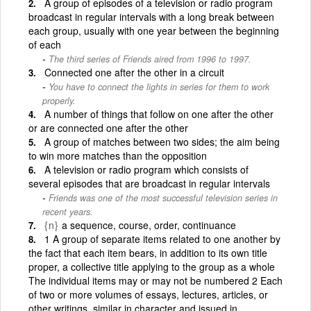
A group of episodes of a television or radio program
broadcast in regular intervals with a long break between
each group, usually with one year between the beginning
of each
The third series of Friends aired from 1996 to 1997.
Connected one after the other in a circuit
You have to connect the lights in series for them to work
properly.
A number of things that follow on one after the other
or are connected one after the other
A group of matches between two sides; the aim being
to win more matches than the opposition
A television or radio program which consists of
several episodes that are broadcast in regular intervals
Friends was one of the most successful television series in
recent years.
{n}
a sequence, course, order, continuance
1 A group of separate items related to one another by
the fact that each item bears, in addition to its own title
proper, a collective title applying to the group as a whole
The individual items may or may not be numbered 2 Each
of two or more volumes of essays, lectures, articles, or
other writings, similar in character and issued in