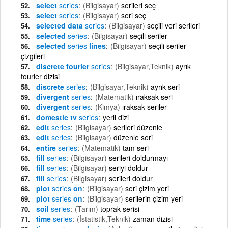
select
series
(Bilgisayar)
serileri seç
select
series
(Bilgisayar)
seri seç
selected data
series
(Bilgisayar)
seçili veri serileri
selected
series
(Bilgisayar)
seçili seriler
selected
series
lines
(Bilgisayar)
seçili seriler
çizgileri
discrete fourier
series
(Bilgisayar,Teknik)
ayrık
fourier dizisi
discrete
series
(Bilgisayar,Teknik)
ayrık seri
divergent
series
(Matematik)
ıraksak seri
divergent
series
(Kimya)
ıraksak seriler
domestic tv
series
yerli dizi
edit
series
(Bilgisayar)
serileri düzenle
edit
series
(Bilgisayar)
düzenle seri
entire
series
(Matematik)
tam seri
fill
series
(Bilgisayar)
serileri doldurmayı
fill
series
(Bilgisayar)
seriyi doldur
fill
series
(Bilgisayar)
serileri doldur
plot
series
on
(Bilgisayar)
seri çizim yeri
plot
series
on
(Bilgisayar)
serilerin çizim yeri
soil
series
(Tarım)
toprak serisi
time
series
(İstatistik,Teknik)
zaman dizisi