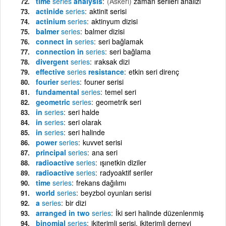
time
series
analysis
(Askeri)
zaman serileri analizi
actinide
series
aktinit serisi
actinium
series
aktinyum dizisi
balmer
series
balmer dizisi
connect in
series
seri bağlamak
connection in
series
seri bağlama
divergent
series
ıraksak dizi
effective
series
resistance
etkin seri direnç
fourier
series
fourıer serisi
fundamental
series
temel seri
geometric
series
geometrik seri
in
series
seri halde
in
series
seri olarak
in
series
seri halinde
power
series
kuvvet serisi
principal
series
ana seri
radioactive
series
ışınetkin diziler
radioactive
series
radyoaktif seriler
time
series
frekans dağılımı
world
series
beyzbol oyunları serisi
a
series
bir dizi
arranged in two
series
İki seri halinde düzenlenmiş
binomial
series
ikiterimli serisi, ikiterimli derneyi