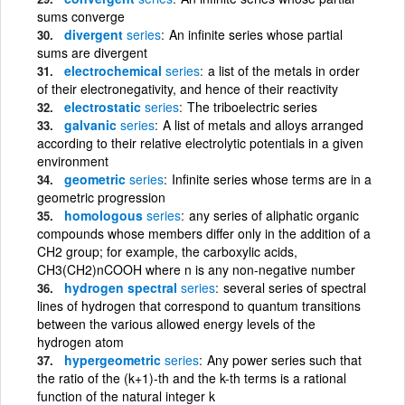
sums converge
divergent
series
An infinite series whose partial
sums are divergent
electrochemical
series
a list of the metals in order
of their electronegativity, and hence of their reactivity
electrostatic
series
The triboelectric series
galvanic
series
A list of metals and alloys arranged
according to their relative electrolytic potentials in a given
environment
geometric
series
Infinite series whose terms are in a
geometric progression
homologous
series
any series of aliphatic organic
compounds whose members differ only in the addition of a
CH2 group; for example, the carboxylic acids,
CH3(CH2)nCOOH where n is any non-negative number
hydrogen spectral
series
several series of spectral
lines of hydrogen that correspond to quantum transitions
between the various allowed energy levels of the
hydrogen atom
hypergeometric
series
Any power series such that
the ratio of the (k+1)-th and the k-th terms is a rational
function of the natural integer k