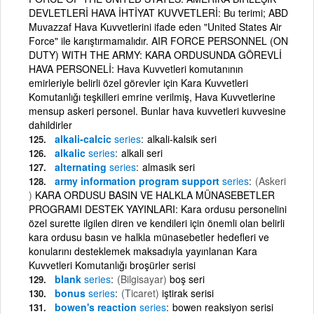
DEVLETLERİ HAVA İHTİYAT KUVVETLERİ: Bu terimi; ABD
Muvazzaf Hava Kuvvetlerini ifade eden "United States Air
Force" ile karıştırmamalıdır. AIR FORCE PERSONNEL (ON
DUTY) WITH THE ARMY: KARA ORDUSUNDA GÖREVLİ
HAVA PERSONELİ: Hava Kuvvetleri komutanının
emirleriyle belirli özel görevler için Kara Kuvvetleri
Komutanlığı teşkilleri emrine verilmiş, Hava Kuvvetlerine
mensup askeri personel. Bunlar hava kuvvetleri kuvvesine
dahildirler
alkali-calcic
series
alkali-kalsik seri
alkalic
series
alkali seri
alternating
series
almasik seri
army information program support
series
(Askeri
)
KARA ORDUSU BASIN VE HALKLA MÜNASEBETLER
PROGRAMI DESTEK YAYINLARI: Kara ordusu personelini
özel surette ilgilen diren ve kendileri için önemli olan belirli
kara ordusu basın ve halkla münasebetler hedefleri ve
konularını desteklemek maksadıyla yayınlanan Kara
Kuvvetleri Komutanlığı broşürler serisi
blank
series
(Bilgisayar)
boş seri
bonus
series
(Ticaret)
iştirak serisi
bowen's reaction
series
bowen reaksiyon serisi