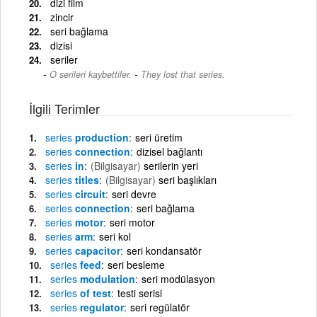
dizi film
zincir
seri bağlama
dizisi
seriler
-
O serileri kaybettiler.
They lost that series.
İlgili Terimler
series
production
seri üretim
series
connection
dizisel bağlantı
series
in
(Bilgisayar)
serilerin yeri
series
titles
(Bilgisayar)
seri başlıkları
series
circuit
seri devre
series
connection
seri bağlama
series
motor
seri motor
series
arm
seri kol
series
capacitor
seri kondansatör
series
feed
seri besleme
series
modulation
seri modülasyon
series
of test
testi serisi
series
regulator
seri regülatör