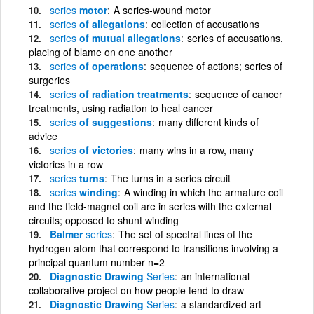
series
motor
A series-wound motor
series
of allegations
collection of accusations
series
of mutual allegations
series of accusations,
placing of blame on one another
series
of operations
sequence of actions; series of
surgeries
series
of radiation treatments
sequence of cancer
treatments, using radiation to heal cancer
series
of suggestions
many different kinds of
advice
series
of victories
many wins in a row, many
victories in a row
series
turns
The turns in a series circuit
series
winding
A winding in which the armature coil
and the field-magnet coil are in series with the external
circuits; opposed to shunt winding
Balmer
series
The set of spectral lines of the
hydrogen atom that correspond to transitions involving a
principal quantum number n=2
Diagnostic Drawing
Series
an international
collaborative project on how people tend to draw
Diagnostic Drawing
Series
a standardized art