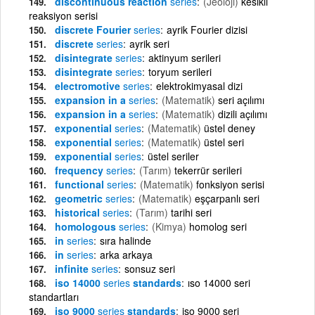
discontinuous reaction
series
(Jeoloji)
kesikli
reaksiyon serisi
discrete Fourier
series
ayrik Fourier dizisi
discrete
series
ayrik seri
disintegrate
series
aktinyum serileri
disintegrate
series
toryum serileri
electromotive
series
elektrokimyasal dizi
expansion in a
series
(Matematik)
seri açılımı
expansion in a
series
(Matematik)
dizili açılımı
exponential
series
(Matematik)
üstel deney
exponential
series
(Matematik)
üstel seri
exponential
series
üstel seriler
frequency
series
(Tarım)
tekerrür serileri
functional
series
(Matematik)
fonksiyon serisi
geometric
series
(Matematik)
eşçarpanlı seri
historical
series
(Tarım)
tarihi seri
homologous
series
(Kimya)
homolog seri
in
series
sıra halinde
in
series
arka arkaya
infinite
series
sonsuz seri
iso 14000
series
standards
ıso 14000 seri
standartları
iso 9000
series
standards
iso 9000 seri