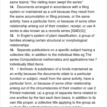
same teams; "the visiting team swept the series"
Documents arranged in accordance with a filing
system or maintained as a unit because they result from
the same accumulation or filing process, or the same
activity; have a particular form; or because of some other
relationship arising out of their creation, receipt, or use A
series is also known as a records series [ISAD(G)]
In Engler's system of plant classification, a group of
families showing certain structural or morphological
relationships
Separate publications on a specific subject having a
collective title, in addition to the individual titles eg The
series Computational mathematics and applications has 7
individually titled items
1 Archives: A subdivision of a fonds maintained as
an entity because the documents relate to a particular
function or subject, result from the same activity, have a
particular form, or because of some other relationship
arising out of the circumstances of their creation or use 2
Printed materials: (a) a group of separate items related to
one another by the fact each item bears, in addition to its
own title proper, a collective title applying to the group as
a whole The individual items may or may not be