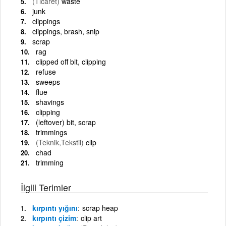
(Ticaret)
waste
junk
clippings
clippings, brash, snip
scrap
rag
clipped off bit, clipping
refuse
sweeps
flue
shavings
clipping
(leftover) bit, scrap
trimmings
(Teknik,Tekstil)
clip
chad
trimming
İlgili Terimler
kırpıntı yığını
scrap heap
kırpıntı çizim
clip art