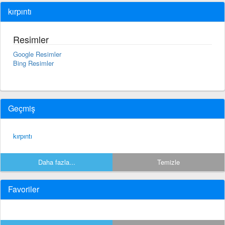
kırpıntı
Resimler
Google Resimler
Bing Resimler
Geçmiş
kırpıntı
Daha fazla...
Temizle
Favoriler