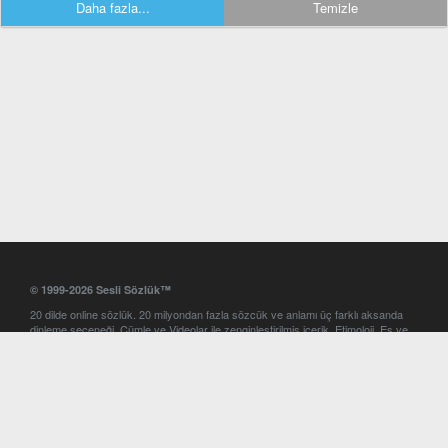
Daha fazla...
Temizle
© 1999-2026 Sesli Sözlük™
20 dilde online sözlük. 20 milyondan fazla sözcük ve anlamı üç farklı aksanda
dinleme seçeneği. Cümle ve Videolar ile zenginleştirilmiş içerik. Etimoloji, Eş ve
Zıt anlamlar, kelime okunuşları ve günün kelimesi. Yazım Türkçeleştirici ile hatalı
Türkçe metinleri düzeltme. iOS, Android ve Windows mobil platformlarda online
ve offline sözlük programları. Sesli Sözlük garantisinde Profesyonel çeviri
hizmetleri. İngilizce kelime haznenizi arttıracak kelime oyunları. Ayarlar
bölümünü kullarak çevirisini görmek istediğiniz sözlükleri seçme ve aynı
zamanda sözlüklerin gösterim sırasını ayarlama imkanı. Kelimelerin
seslendirilişini otomatik dinlemek için ayarlardan isteğiniz aksanı seçebilirsiniz.