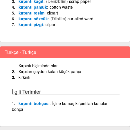
kırpıntı kağıt
(Denizbilim)
scrap paper
kırpıntı pamuk
cotton waste
kırpıntı resim
clipart
kırpıntı sözcük
(Dilbilim)
curtailed word
kırpıntı çizgi
clipart
Türkçe - Türkçe
Kırpıntı biçiminde olan
Kırpılan şeyden kalan küçük parça
kırkıntı
İlgili Terimler
kırpıntı bohçası
İçine kumaş kırpıntıları konulan
bohça