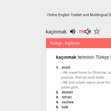
Online English Turkish and Multilingual D
kaçınmak
Türkçe - İngilizce
teriminin Türkçe 
kaçınmak
avoid
We stayed home for Christmas, so 
amacıyla, Noel için evde kaldık.
We took a back road to avoid the h
yoldan gittik.
abstain
refrain
eschew
balk