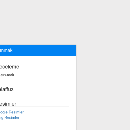
ınmak
eceleme
·çın·mak
laffuz
esimler
ogle Resimler
ng Resimler