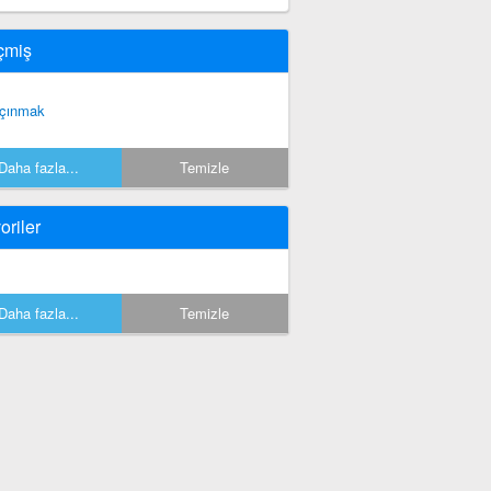
çmiş
çınmak
Daha fazla...
Temizle
oriler
Daha fazla...
Temizle