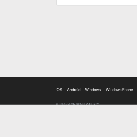
iOS
Android
Windows
WindowsPhone
© 1999-2026 Sesli Sözlük™
20 dilde online sözlük. 20 milyondan fazla sözcük ve anl
kelimesi. Yazım Türkçeleştirici ile hatalı Türkçe metinl
İngilizce kelime haznenizi arttıracak kelime oyunları. 
seslendirilişini otomatik dinlemek için ayarlardan isteğin