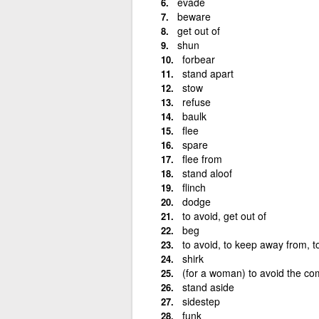
evade
beware
get out of
shun
forbear
stand apart
stow
refuse
baulk
flee
spare
flee from
stand aloof
flinch
dodge
to avoid, get out of
beg
to avoid, to keep away from, to 
shirk
(for a woman) to avoid the c
stand aside
sidestep
funk