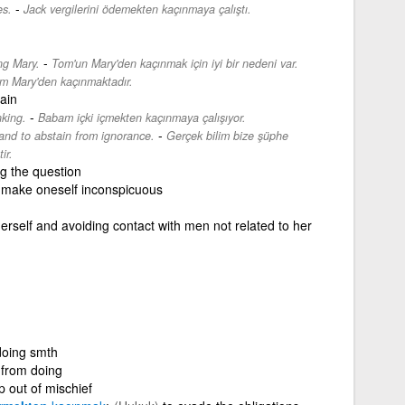
-
es.
Jack vergilerini ödemekten kaçınmaya çalıştı.
-
ng Mary.
Tom'un Mary'den kaçınmak için iyi bir nedeni var.
m Mary'den kaçınmaktadır.
ain
-
nking.
Babam içki içmekten kaçınmaya çalışıyor.
-
and to abstain from ignorance.
Gerçek bilim bize şüphe
ir.
g the question
make oneself inconspicuous
erself and avoiding contact with men not related to her
doing smth
 from doing
 out of mischief