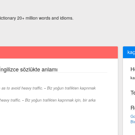
ictionary 20+ million words and idioms.
kaç
H
İngilizce sözlükte anlamı
ka
-
as to avoid heavy traffic.
Biz yoğun trafikten kaçınmak
Te
-
eavy traffic.
Biz yoğun trafikten kaçınmak için, bir arka
R
Go
Bi