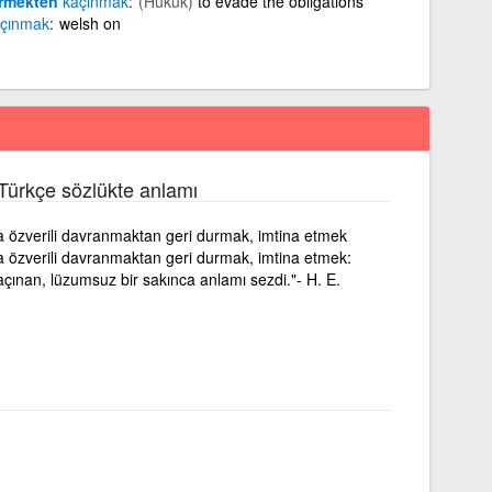
irmekten
kaçınmak
(Hukuk)
to evade the obligations
çınmak
welsh on
Türkçe sözlükte anlamı
a özverili davranmaktan geri durmak, imtina etmek
a özverili davranmaktan geri durmak, imtina etmek:
çınan, lüzumsuz bir sakınca anlamı sezdi."- H. E.