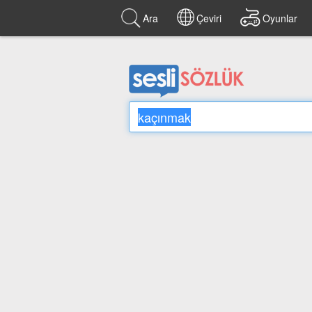
Ara
Çeviri
Oyunlar