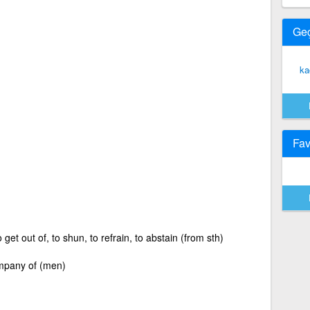
Ge
ka
Fav
get out of, to shun, to refrain, to abstain (from sth)
ompany of (men)