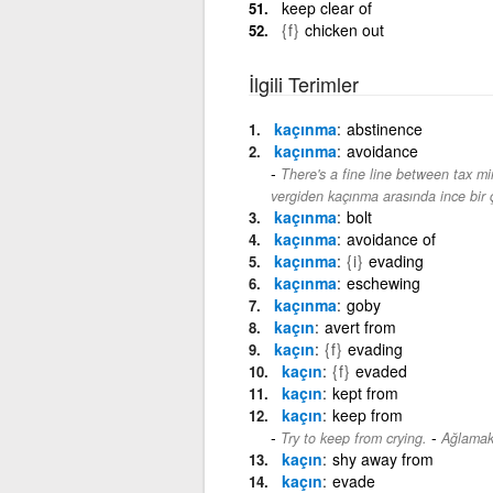
keep clear of
{f}
chicken out
İlgili Terimler
kaçınma
abstinence
kaçınma
avoidance
There's a fine line between tax m
vergiden kaçınma arasında ince bir ç
kaçınma
bolt
kaçınma
avoidance of
kaçınma
{i}
evading
kaçınma
eschewing
kaçınma
goby
kaçın
avert from
kaçın
{f}
evading
kaçın
{f}
evaded
kaçın
kept from
kaçın
keep from
-
Try to keep from crying.
Ağlamak
kaçın
shy away from
kaçın
evade