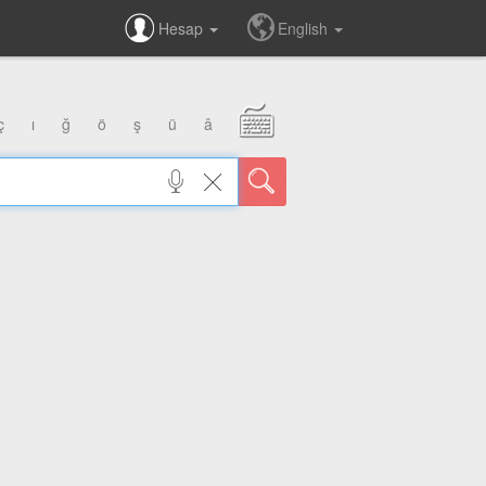
Hesap
English
ç
ı
ğ
ö
ş
ü
â