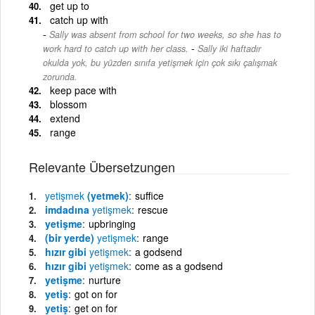
get up to
catch up with
Sally was absent from school for two weeks, so she has to
-
work hard to catch up with her class.
Sally iki haftadır
okulda yok, bu yüzden sınıfa yetişmek için çok sıkı çalışmak
zorunda.
keep pace with
blossom
extend
range
Relevante Übersetzungen
yetişmek
(yetmek)
suffice
imdadına
yetişmek
rescue
yetişme
upbringing
(bir yerde)
yetişmek
range
hızır gibi
yetişmek
a godsend
hızır gibi
yetişmek
come as a godsend
yetişme
nurture
yetiş
got on for
yetiş
get on for