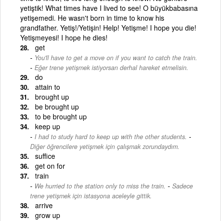
yetiştik! What times have I lived to see! O büyükbabasına
yetişemedi. He wasn't born in time to know his
grandfather. Yetiş!/Yetişin! Help! Yetişme! I hope you die!
Yetişmeyesi! I hope he dies!
get
You'll have to get a move on if you want to catch the train.
-
Eğer trene yetişmek istiyorsan derhal hareket etmelisin.
do
attain to
brought up
be brought up
to be brought up
keep up
-
I had to study hard to keep up with the other students.
Diğer öğrencilere yetişmek için çalışmak zorundaydım.
suffice
get on for
train
-
We hurried to the station only to miss the train.
Sadece
trene yetişmek için istasyona aceleyle gittik.
arrive
grow up