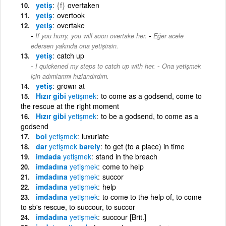
yetiş
{f}
overtaken
yetiş
overtook
yetiş
overtake
-
If you hurry, you will soon overtake her.
Eğer acele
edersen yakında ona yetişirsin.
yetiş
catch up
-
I quickened my steps to catch up with her.
Ona yetişmek
için adımlarımı hızlandırdım.
yetiş
grown at
Hızır gibi
yetişmek
to come as a godsend, come to
the rescue at the right moment
Hızır gibi
yetişmek
to be a godsend, to come as a
godsend
bol
yetişmek
luxuriate
dar
yetişmek
barely
to get (to a place) in time
imdada
yetişmek
stand in the breach
imdadına
yetişmek
come to help
imdadına
yetişmek
succor
imdadına
yetişmek
help
imdadına
yetişmek
to come to the help of, to come
to sb's rescue, to succour, to succor
imdadına
yetişmek
succour [Brit.]