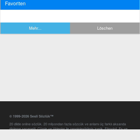
Favoriten
Mehr...
Löschen
© 1999-2026 Sesli Sözlük™
20 dilde online sözlük. 20 milyondan fazla sözcük ve anlamı üç farklı aksanda
dinleme seçeneği. Cümle ve Videolar ile zenginleştirilmiş içerik. Etimoloji, Eş ve
Zıt anlamlar, kelime okunuşları ve günün kelimesi. Yazım Türkçeleştirici ile hatalı
Türkçe metinleri düzeltme. iOS, Android ve Windows mobil platformlarda online