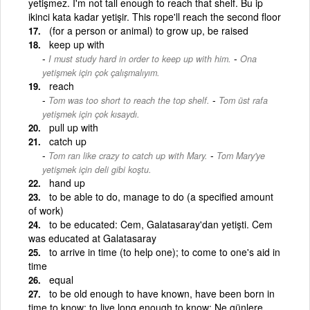
yetişmez. I'm not tall enough to reach that shelf. Bu ip
ikinci kata kadar yetişir. This rope'll reach the second floor
(for a person or animal) to grow up, be raised
keep up with
-
I must study hard in order to keep up with him.
Ona
yetişmek için çok çalışmalıyım.
reach
-
Tom was too short to reach the top shelf.
Tom üst rafa
yetişmek için çok kısaydı.
pull up with
catch up
-
Tom ran like crazy to catch up with Mary.
Tom Mary'ye
yetişmek için deli gibi koştu.
hand up
to be able to do, manage to do (a specified amount
of work)
to be educated: Cem, Galatasaray'dan yetişti. Cem
was educated at Galatasaray
to arrive in time (to help one); to come to one's aid in
time
equal
to be old enough to have known, have been born in
time to know; to live long enough to know: Ne günlere