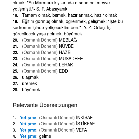
olmak: "Şu Marmara kıyılarında o sene bol meyve
yetişmişti."- S. F. Abasıyanık
Tamam olmak, bitmek, hazırlanmak, hazır olmak
Eğitim görmüş olmak, öğrenmek, gelişmek: "İşte bu
kadronun içinde yetişecektim ben."- Y. Z. Ortaç. İş
görebilecek yaşa gelmek, büyümek
(Osmanlı Dönemi)
MEBLAĞ
(Osmanlı Dönemi)
NÜVBE
(Osmanlı Dönemi)
HAZB
(Osmanlı Dönemi)
MUSADEFE
(Osmanlı Dönemi)
LEHAK
(Osmanlı Dönemi)
EDD
ulaşmak
üremek
büyümek
Relevante Übersetzungen
Yetişme
(Osmanlı Dönemi)
İNKİŞAF
Yetişme
(Osmanlı Dönemi)
İSTİKFAF
Yetişme
(Osmanlı Dönemi)
VEFA
Yetişme
gelme