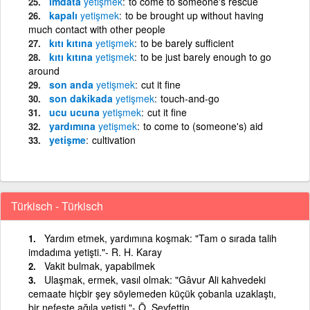
imdata
yetişmek
to come to someone's rescue
kapalı
yetişmek
to be brought up without having
much contact with other people
kıtı kıtına
yetişmek
to be barely sufficient
kıtı kıtına
yetişmek
to be just barely enough to go
around
son anda
yetişmek
cut it fine
son dakikada
yetişmek
touch-and-go
ucu ucuna
yetişmek
cut it fine
yardımına
yetişmek
to come to (someone's) aid
yetişme
cultivation
Türkisch - Türkisch
Yardım etmek, yardımına koşmak: "Tam o sırada talih
imdadıma yetişti."- R. H. Karay
Vakit bulmak, yapabilmek
Ulaşmak, ermek, vasıl olmak: "Gâvur Ali kahvedeki
cemaate hiçbir şey söylemeden küçük çobanla uzaklaştı,
bir nefeste ağıla yetişti."- Ö. Seyfettin