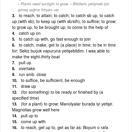
-
Plants need sunlight to grow.
Bitkilerin yetişmek için
güneş ışığına ihtiyacı var.
to reach, to attain; to catch; to catch sb up, to catch
up (with sb); to keep up (with sb/sth); to suffice; to grow;
to grow up, to be brought up; to come to the help of
catch up on
to catch up with, go fast enough to join
to catch, make, get to (a place) in time; to be in time
for: Sekiz buçuk vapuruna yetişebildim. I was able to
make the eight-thirty boat
pull up
overtake
run smb. close
to suffice, be sufficient, be enough
draw up
(for something) to be ready or finished by (a
specified time)
(for a plant) to grow: Manolyalar burada iyi yetişir.
Magnolias grow well here
pull up to
come up with
to reach, get up to, get as far as: Boyum o rafa