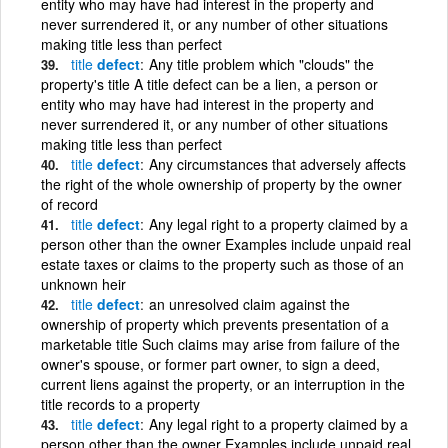
entity who may have had interest in the property and
never surrendered it, or any number of other situations
making title less than perfect
title
defect
Any title problem which "clouds" the
property's title A title defect can be a lien, a person or
entity who may have had interest in the property and
never surrendered it, or any number of other situations
making title less than perfect
title
defect
Any circumstances that adversely affects
the right of the whole ownership of property by the owner
of record
title
defect
Any legal right to a property claimed by a
person other than the owner Examples include unpaid real
estate taxes or claims to the property such as those of an
unknown heir
title
defect
an unresolved claim against the
ownership of property which prevents presentation of a
marketable title Such claims may arise from failure of the
owner's spouse, or former part owner, to sign a deed,
current liens against the property, or an interruption in the
title records to a property
title
defect
Any legal right to a property claimed by a
person other than the owner Examples include unpaid real