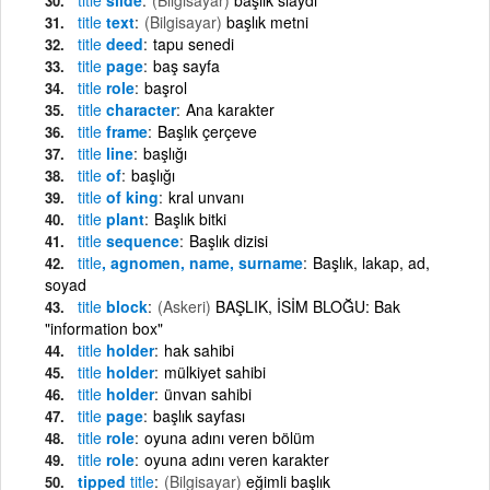
title
text
(Bilgisayar)
başlık metni
title
deed
tapu senedi
title
page
baş sayfa
title
role
başrol
title
character
Ana karakter
title
frame
Başlık çerçeve
title
line
başlığı
title
of
başlığı
title
of king
kral unvanı
title
plant
Başlık bitki
title
sequence
Başlık dizisi
title
, agnomen, name, surname
Başlık, lakap, ad,
soyad
title
block
(Askeri)
BAŞLIK, İSİM BLOĞU: Bak
"information box"
title
holder
hak sahibi
title
holder
mülkiyet sahibi
title
holder
ünvan sahibi
title
page
başlık sayfası
title
role
oyuna adını veren bölüm
title
role
oyuna adını veren karakter
tipped
title
(Bilgisayar)
eğimli başlık