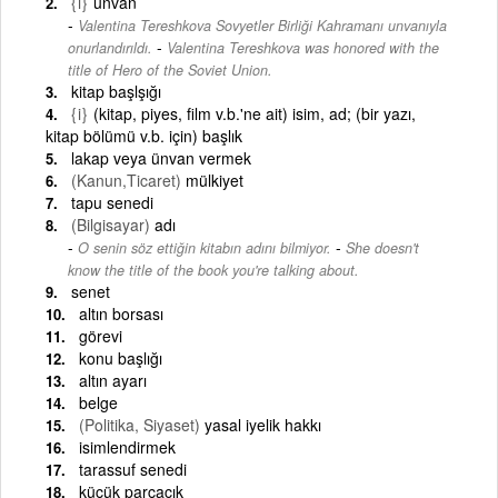
{i}
unvan
Valentina Tereshkova Sovyetler Birliği Kahramanı unvanıyla
-
onurlandırıldı.
Valentina Tereshkova was honored with the
title of Hero of the Soviet Union.
kitap başlşığı
{i}
(kitap, piyes, film v.b.'ne ait) isim, ad; (bir yazı,
kitap bölümü v.b. için) başlık
lakap veya ünvan vermek
(Kanun,Ticaret)
mülkiyet
tapu senedi
(Bilgisayar)
adı
-
O senin söz ettiğin kitabın adını bilmiyor.
She doesn't
know the title of the book you're talking about.
senet
altın borsası
görevi
konu başlığı
altın ayarı
belge
(Politika, Siyaset)
yasal iyelik hakkı
isimlendirmek
tarassuf senedi
küçük parçacık