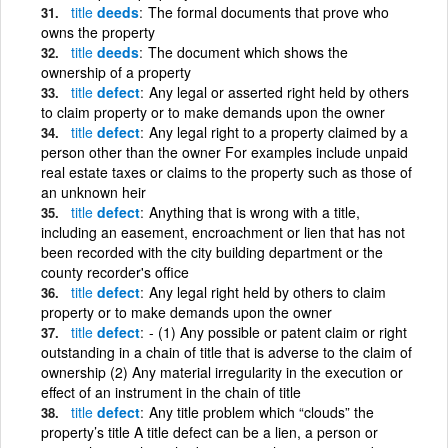
title
deeds
The formal documents that prove who
owns the property
title
deeds
The document which shows the
ownership of a property
title
defect
Any legal or asserted right held by others
to claim property or to make demands upon the owner
title
defect
Any legal right to a property claimed by a
person other than the owner For examples include unpaid
real estate taxes or claims to the property such as those of
an unknown heir
title
defect
Anything that is wrong with a title,
including an easement, encroachment or lien that has not
been recorded with the city building department or the
county recorder's office
title
defect
Any legal right held by others to claim
property or to make demands upon the owner
title
defect
- (1) Any possible or patent claim or right
outstanding in a chain of title that is adverse to the claim of
ownership (2) Any material irregularity in the execution or
effect of an instrument in the chain of title
title
defect
Any title problem which “clouds” the
property’s title A title defect can be a lien, a person or