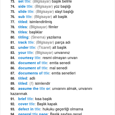
set
title
(Bilgisayar)
başlık belirle
side
title
(Bilgisayar)
yüz başlığı
slide
title
(Bilgisayar)
slayt başlığı
sub
title
(Bilgisayar)
alt başlık
titled
isimlendirilmiş
titles
(Bilgisayar)
filmler
titles
başlıklar
titling
(Sinema)
yazılama
track
title
(Bilgisayar)
parça adı
under
title
(Ticaret)
alt başlık
your
title
(Bilgisayar)
unvanınız
courtesy
title
resmi olmayan unvan
document of
title
emtia senedi
document of
title
mal senedi
documents of
title
emtia senetleri
titled
adlı
titled
{f}
isimlendir
assume the
title
or
unvanını almak, unvanını
kazanmak
brief
title
kısa başlık
cover
title
Başlık kapak
defect in
title
hukuku geçerliği olmama
general
title
page
Başlık sayfası genel