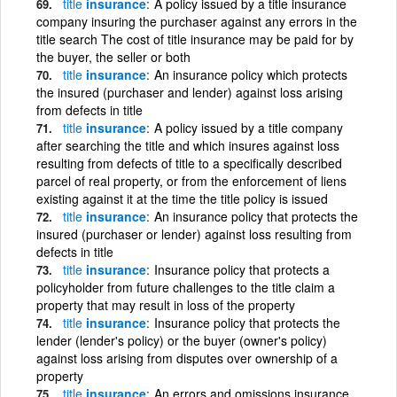
title
insurance
A policy issued by a title insurance
company insuring the purchaser against any errors in the
title search The cost of title insurance may be paid for by
the buyer, the seller or both
title
insurance
An insurance policy which protects
the insured (purchaser and lender) against loss arising
from defects in title
title
insurance
A policy issued by a title company
after searching the title and which insures against loss
resulting from defects of title to a specifically described
parcel of real property, or from the enforcement of liens
existing against it at the time the title policy is issued
title
insurance
An insurance policy that protects the
insured (purchaser or lender) against loss resulting from
defects in title
title
insurance
Insurance policy that protects a
policyholder from future challenges to the title claim a
property that may result in loss of the property
title
insurance
Insurance policy that protects the
lender (lender's policy) or the buyer (owner's policy)
against loss arising from disputes over ownership of a
property
title
insurance
An errors and omissions insurance