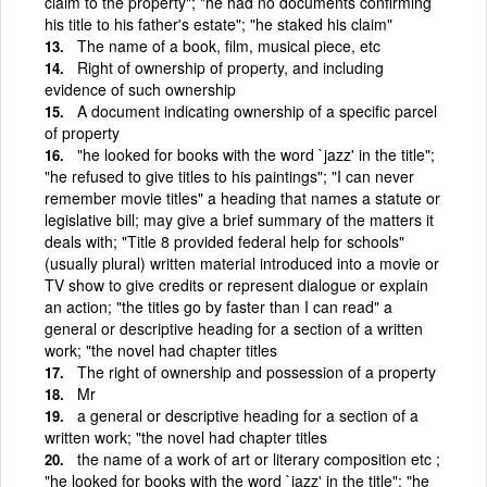
claim to the property"; "he had no documents confirming
his title to his father's estate"; "he staked his claim"
The name of a book, film, musical piece, etc
Right of ownership of property, and including
evidence of such ownership
A document indicating ownership of a specific parcel
of property
"he looked for books with the word `jazz' in the title";
"he refused to give titles to his paintings"; "I can never
remember movie titles" a heading that names a statute or
legislative bill; may give a brief summary of the matters it
deals with; "Title 8 provided federal help for schools"
(usually plural) written material introduced into a movie or
TV show to give credits or represent dialogue or explain
an action; "the titles go by faster than I can read" a
general or descriptive heading for a section of a written
work; "the novel had chapter titles
The right of ownership and possession of a property
Mr
a general or descriptive heading for a section of a
written work; "the novel had chapter titles
the name of a work of art or literary composition etc ;
"he looked for books with the word `jazz' in the title"; "he