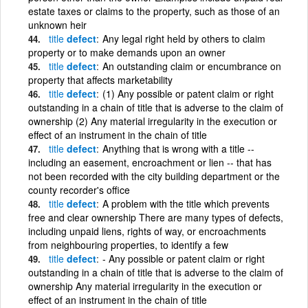
estate taxes or claims to the property, such as those of an
unknown heir
title
defect
Any legal right held by others to claim
property or to make demands upon an owner
title
defect
An outstanding claim or encumbrance on
property that affects marketability
title
defect
(1) Any possible or patent claim or right
outstanding in a chain of title that is adverse to the claim of
ownership (2) Any material irregularity in the execution or
effect of an instrument in the chain of title
title
defect
Anything that is wrong with a title --
including an easement, encroachment or lien -- that has
not been recorded with the city building department or the
county recorder's office
title
defect
A problem with the title which prevents
free and clear ownership There are many types of defects,
including unpaid liens, rights of way, or encroachments
from neighbouring properties, to identify a few
title
defect
- Any possible or patent claim or right
outstanding in a chain of title that is adverse to the claim of
ownership Any material irregularity in the execution or
effect of an instrument in the chain of title