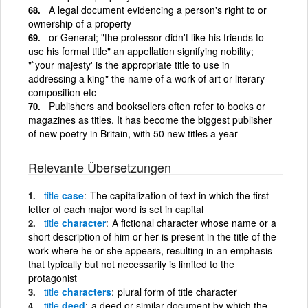
A legal document evidencing a person's right to or
ownership of a property
or General; "the professor didn't like his friends to
use his formal title" an appellation signifying nobility;
"`your majesty' is the appropriate title to use in
addressing a king" the name of a work of art or literary
composition etc
Publishers and booksellers often refer to books or
magazines as titles. It has become the biggest publisher
of new poetry in Britain, with 50 new titles a year
Relevante Übersetzungen
title
case
The capitalization of text in which the first
letter of each major word is set in capital
title
character
A fictional character whose name or a
short description of him or her is present in the title of the
work where he or she appears, resulting in an emphasis
that typically but not necessarily is limited to the
protagonist
title
characters
plural form of title character
title
deed
a deed or similar document by which the