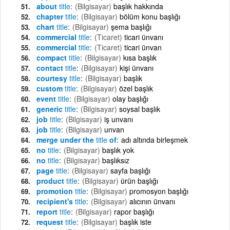
about
title
(Bilgisayar)
başlık hakkında
chapter
title
(Bilgisayar)
bölüm konu başlığı
chart
title
(Bilgisayar)
şema başlığı
commercial
title
(Ticaret)
ticari ünvanı
commercial
title
(Ticaret)
ticari ünvan
compact
title
(Bilgisayar)
kısa başlık
contact
title
(Bilgisayar)
kişi ünvanı
courtesy
title
(Bilgisayar)
başlık
custom
title
(Bilgisayar)
özel başlık
event
title
(Bilgisayar)
olay başlığı
generic
title
(Bilgisayar)
soysal başlık
job
title
(Bilgisayar)
iş unvanı
job
title
(Bilgisayar)
unvan
merge under the
title
of
adı altında birleşmek
no
title
(Bilgisayar)
başlık yok
no
title
(Bilgisayar)
başlıksız
page
title
(Bilgisayar)
sayfa başlığı
product
title
(Bilgisayar)
ürün başlığı
promotion
title
(Bilgisayar)
promosyon başlığı
recipient's
title
(Bilgisayar)
alıcının ünvanı
report
title
(Bilgisayar)
rapor başlığı
request
title
(Bilgisayar)
başlık iste