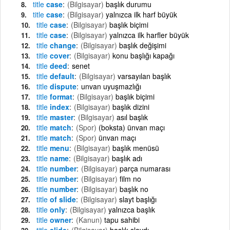
title
case
(Bilgisayar)
başlık durumu
title
case
(Bilgisayar)
yalnızca ilk harf büyük
title
case
(Bilgisayar)
başlık biçimi
title
case
(Bilgisayar)
yalnızca ilk harfler büyük
title
change
(Bilgisayar)
başlık değişimi
title
cover
(Bilgisayar)
konu başlığı kapağı
title
deed
senet
title
default
(Bilgisayar)
varsayılan başlık
title
dispute
unvan uyuşmazlığı
title
format
(Bilgisayar)
başlık biçimi
title
index
(Bilgisayar)
başlık dizini
title
master
(Bilgisayar)
asıl başlık
title
match
(Spor)
(boksta) ünvan maçı
title
match
(Spor)
ünvan maçı
title
menu
(Bilgisayar)
başlık menüsü
title
name
(Bilgisayar)
başlık adı
title
number
(Bilgisayar)
parça numarası
title
number
(Bilgisayar)
film no
title
number
(Bilgisayar)
başlık no
title
of slide
(Bilgisayar)
slayt başlığı
title
only
(Bilgisayar)
yalnızca başlık
title
owner
(Kanun)
tapu sahibi
title
slide
(Bilgisayar)
başlık slaydı