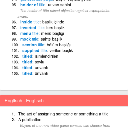
holder of
title
unvan sahibi
The holder of title raised objection against expropriation
award.
inside
title
başlık içinde
inverted
title
ters başlık
menu
title
menü başlığı
mock
title
sahte başlık
section
title
bölüm başlığı
supplied
title
verilen başlık
titled
isimlendirilen
titled
soylu
titled
unvanlı
titled
ünvanlı
Englisch - Englisch
The act of assigning someone or something a title
A publication
Buyers of the new video game console can choose from