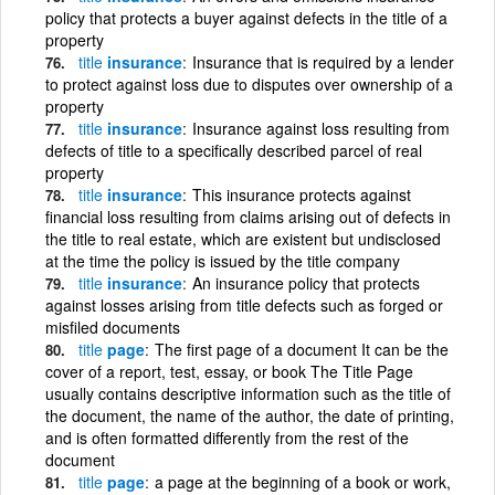
policy that protects a buyer against defects in the title of a
property
title
insurance
Insurance that is required by a lender
to protect against loss due to disputes over ownership of a
property
title
insurance
Insurance against loss resulting from
defects of title to a specifically described parcel of real
property
title
insurance
This insurance protects against
financial loss resulting from claims arising out of defects in
the title to real estate, which are existent but undisclosed
at the time the policy is issued by the title company
title
insurance
An insurance policy that protects
against losses arising from title defects such as forged or
misfiled documents
title
page
The first page of a document It can be the
cover of a report, test, essay, or book The Title Page
usually contains descriptive information such as the title of
the document, the name of the author, the date of printing,
and is often formatted differently from the rest of the
document
title
page
a page at the beginning of a book or work,