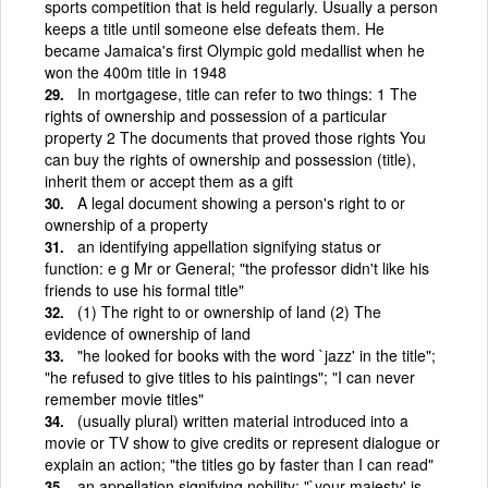
sports competition that is held regularly. Usually a person
keeps a title until someone else defeats them. He
became Jamaica's first Olympic gold medallist when he
won the 400m title in 1948
In mortgagese, title can refer to two things: 1 The
rights of ownership and possession of a particular
property 2 The documents that proved those rights You
can buy the rights of ownership and possession (title),
inherit them or accept them as a gift
A legal document showing a person's right to or
ownership of a property
an identifying appellation signifying status or
function: e g Mr or General; "the professor didn't like his
friends to use his formal title"
(1) The right to or ownership of land (2) The
evidence of ownership of land
"he looked for books with the word `jazz' in the title";
"he refused to give titles to his paintings"; "I can never
remember movie titles"
(usually plural) written material introduced into a
movie or TV show to give credits or represent dialogue or
explain an action; "the titles go by faster than I can read"
an appellation signifying nobility; "`your majesty' is