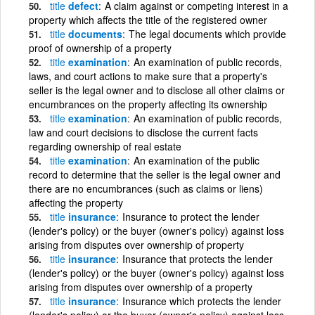
title
defect
A claim against or competing interest in a
property which affects the title of the registered owner
title
documents
The legal documents which provide
proof of ownership of a property
title
examination
An examination of public records,
laws, and court actions to make sure that a property's
seller is the legal owner and to disclose all other claims or
encumbrances on the property affecting its ownership
title
examination
An examination of public records,
law and court decisions to disclose the current facts
regarding ownership of real estate
title
examination
An examination of the public
record to determine that the seller is the legal owner and
there are no encumbrances (such as claims or liens)
affecting the property
title
insurance
Insurance to protect the lender
(lender's policy) or the buyer (owner's policy) against loss
arising from disputes over ownership of property
title
insurance
Insurance that protects the lender
(lender's policy) or the buyer (owner's policy) against loss
arising from disputes over ownership of a property
title
insurance
Insurance which protects the lender
(lender's policy) or the buyer (owner's policy) against loss