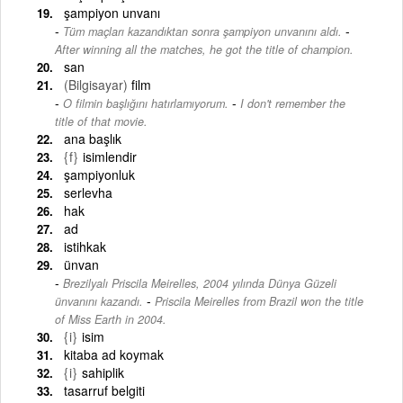
şampiyon unvanı
-
Tüm maçları kazandıktan sonra şampiyon unvanını aldı.
After winning all the matches, he got the title of champion.
san
(Bilgisayar)
film
-
O filmin başlığını hatırlamıyorum.
I don't remember the
title of that movie.
ana başlık
{f}
isimlendir
şampiyonluk
serlevha
hak
ad
istihkak
ünvan
Brezilyalı Priscila Meirelles, 2004 yılında Dünya Güzeli
-
ünvanını kazandı.
Priscila Meirelles from Brazil won the title
of Miss Earth in 2004.
{i}
isim
kitaba ad koymak
{i}
sahiplik
tasarruf belgiti