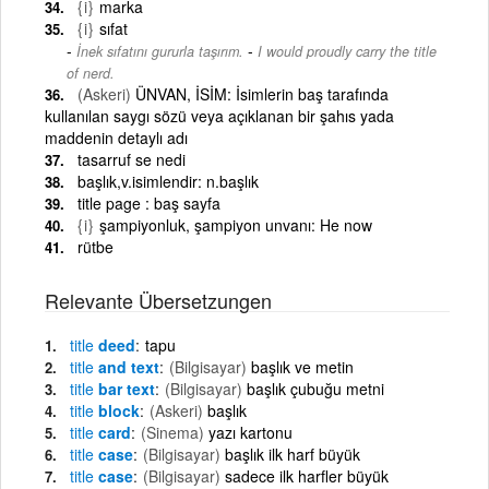
{i}
marka
{i}
sıfat
-
İnek sıfatını gururla taşırım.
I would proudly carry the title
of nerd.
(Askeri)
ÜNVAN, İSİM: İsimlerin baş tarafında
kullanılan saygı sözü veya açıklanan bir şahıs yada
maddenin detaylı adı
tasarruf se nedi
başlık,v.isimlendir: n.başlık
title page : baş sayfa
{i}
şampiyonluk, şampiyon unvanı: He now
rütbe
Relevante Übersetzungen
title
deed
tapu
title
and text
(Bilgisayar)
başlık ve metin
title
bar text
(Bilgisayar)
başlık çubuğu metni
title
block
(Askeri)
başlık
title
card
(Sinema)
yazı kartonu
title
case
(Bilgisayar)
başlık ilk harf büyük
title
case
(Bilgisayar)
sadece ilk harfler büyük