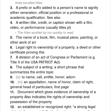
three bundled titles.
A prefix or suffix added to a person's name to signify
either veneration, official position or a professional or
academic qualification. See also
A written title, credit, or caption shown with a film,
video, or performance (usually titles pl)
The titles scrolled by too quickly to read.
The name of a book, film, musical piece, painting, or
other work of art
Legal right to ownership of a property; a deed or other
certificate proving this
A division of an act of Congress or Parliament (e.g.
Title II of the USA PATRIOT Act)
The subject of a writing; a short phrase that
summarizes the entire topic
{v}
to name, call, entitle, honor, adorn
{n}
an appellation, name of honor, claim of right,
general head of particulars, first page
Document which gives evidence of ownership of a
property Also indicates the rights of ownership and
possession of the property
an established or recognized right; "a strong legal