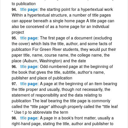
to publication
title
page
the starting point for a hypertextual work
Within a hypertextual structure, a number of title pages
can appear beneath a single home page A title page can
also be conceived of as a home page for an individual
project
title
page
The first page of a document (excluding
the cover) which lists the title, author, and some facts of
publication For Green River students, they would put their
paper title, name, course name, the college name, the
place (Auburn, Washington) and the date
title
page
Odd-numbered page at the beginning of
the book that gives the title, subtitle, author's name,
publisher and place of publication
title
page
A page at the beginning of an item bearing
the title proper and usually, though not necessarily, the
statement of responsibility and the data relating to
publication The leaf bearing the title page is commonly
called the "title page" although properly called the "title leaf
" Use t p to abbreviate the term
title
page
A page in a book's front matter, usually a
right-hand page, stating the title, author and publisher to