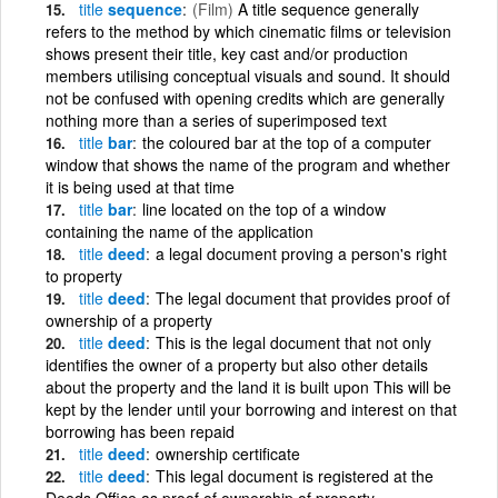
title
sequence
(Film)
A title sequence generally
refers to the method by which cinematic films or television
shows present their title, key cast and/or production
members utilising conceptual visuals and sound. It should
not be confused with opening credits which are generally
nothing more than a series of superimposed text
title
bar
the coloured bar at the top of a computer
window that shows the name of the program and whether
it is being used at that time
title
bar
line located on the top of a window
containing the name of the application
title
deed
a legal document proving a person's right
to property
title
deed
The legal document that provides proof of
ownership of a property
title
deed
This is the legal document that not only
identifies the owner of a property but also other details
about the property and the land it is built upon This will be
kept by the lender until your borrowing and interest on that
borrowing has been repaid
title
deed
ownership certificate
title
deed
This legal document is registered at the
Deeds Office as proof of ownership of property