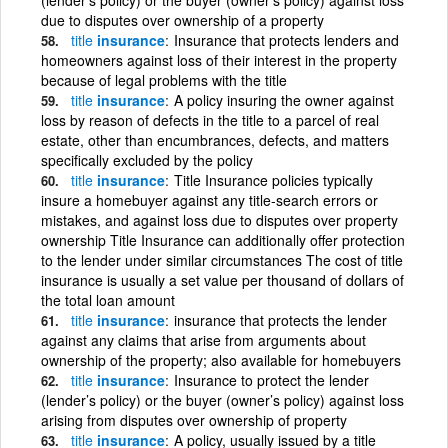
due to disputes over ownership of a property
title
insurance
Insurance that protects lenders and
homeowners against loss of their interest in the property
because of legal problems with the title
title
insurance
A policy insuring the owner against
loss by reason of defects in the title to a parcel of real
estate, other than encumbrances, defects, and matters
specifically excluded by the policy
title
insurance
Title Insurance policies typically
insure a homebuyer against any title-search errors or
mistakes, and against loss due to disputes over property
ownership Title Insurance can additionally offer protection
to the lender under similar circumstances The cost of title
insurance is usually a set value per thousand of dollars of
the total loan amount
title
insurance
insurance that protects the lender
against any claims that arise from arguments about
ownership of the property; also available for homebuyers
title
insurance
Insurance to protect the lender
(lender’s policy) or the buyer (owner’s policy) against loss
arising from disputes over ownership of property
title
insurance
A policy, usually issued by a title