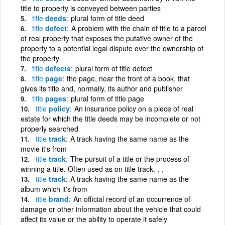
title to property is conveyed between parties
title
deeds
plural form of title deed
title
defect
A problem with the chain of title to a parcel
of real property that exposes the putative owner of the
property to a potential legal dispute over the ownership of
the property
title
defects
plural form of title defect
title
page
the page, near the front of a book, that
gives its title and, normally, its author and publisher
title
pages
plural form of title page
title
policy
An insurance policy on a piece of real
estate for which the title deeds may be incomplete or not
properly searched
title
track
A track having the same name as the
movie it's from
title
track
The pursuit of a title or the process of
winning a title. Often used as on title track. , ,
title
track
A track having the same name as the
album which it's from
title
brand
An official record of an occurrence of
damage or other information about the vehicle that could
affect its value or the ability to operate it safely