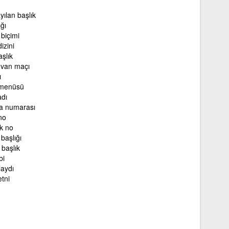
yılan başlık
ğı
 biçimi
izini
aşlık
nvan maçı
ı
 menüsü
adı
a numarası
no
ık no
 başlığı
 başlık
bi
laydı
tni