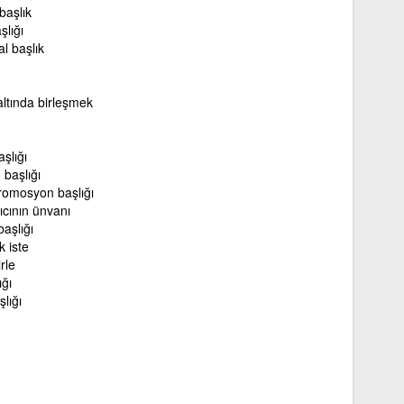
başlık
şlığı
l başlık
altında birleşmek
şlığı
 başlığı
romosyon başlığı
lıcının ünvanı
başlığı
k iste
rle
ığı
şlığı