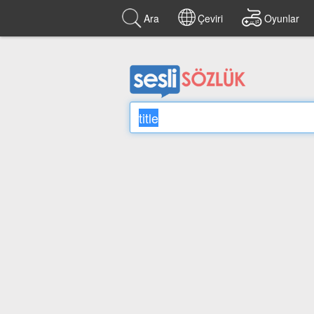
Ara
Çeviri
Oyunlar