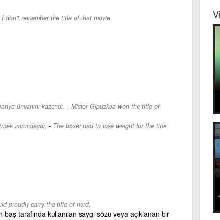
V
-
I don't remember the title of that movie.
-
panya ünvanını kazandı.
Mister Gipuzkoa won the title of
-
etmek zorundaydı.
The boxer had to lose weight for the title
ld proudly carry the title of nerd.
 baş tarafında kullanılan saygı sözü veya açıklanan bir