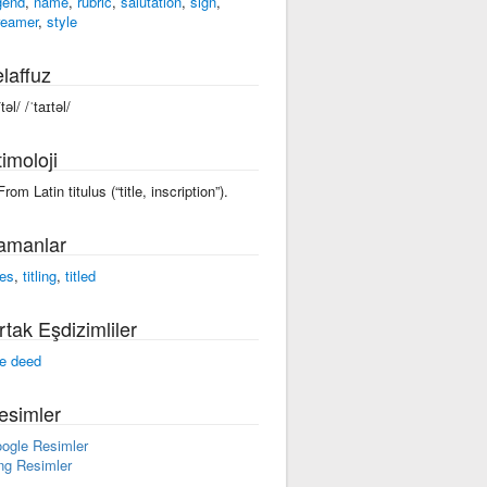
gend
,
name
,
rubric
,
salutation
,
sign
,
reamer
,
style
laffuz
ītəl/ /ˈtaɪtəl/
imoloji
From Latin titulus (“title, inscription”).
amanlar
les
,
titling
,
titled
rtak Eşdizimliler
tle deed
esimler
ogle Resimler
ng Resimler