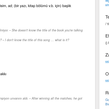
le
st
 isim, ad; (bir yazı, kitap bölümü v.b. için) başlık
Te
/ˈt
-
lmiyor.
She doesn't know the title of the book you're talking
Et
-
r?
I don't know the title of this song … what is it?
() 
Z
tit
O
hakkı
ti
R
-
piyon unvanını aldı.
After winning all the matches, he got
Go
Bi