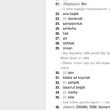
(Bilgisayar)
film
O filmin başlığını hatırlamıyorum.
ana başlık
{f}
isimlendir
şampiyonluk
serlevha
hak
ad
istihkak
ünvan
Bay Gipuzkoa 1999 yılında Bay İs
Mister Spain in 1999.
Boksör, ünvan maçı için kilo kayb
match.
{i}
isim
kitaba ad koymak
{i}
sahiplik
tasarruf belgiti
{i}
marka
{i}
sıfat
-
İnek sıfatını gururla taşırım.
I wou
(Askeri)
ÜNVAN, İSİM: İsimlerin