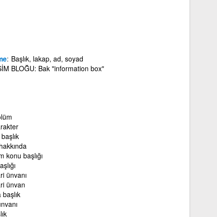
me
Başlık, lakap, ad, soyad
SİM BLOĞU: Bak "information box"
ölüm
rakter
 başlık
 hakkında
m konu başlığı
şlığı
ari ünvanı
ari ünvan
a başlık
ünvanı
lık