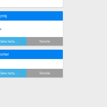
çmiş
le
Daha fazla...
Temizle
oriler
Daha fazla...
Temizle