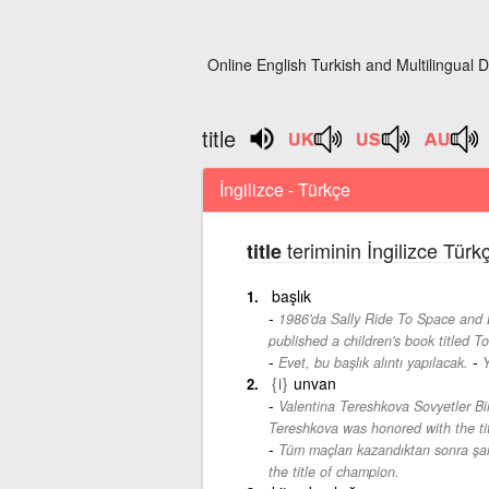
Online English Turkish and Multilingual D
title
İngilizce - Türkçe
teriminin İngilizce Türk
title
başlık
1986'da Sally Ride To Space and Ba
published a children's book titled 
-
Evet, bu başlık alıntı yapılacak.
Y
{i}
unvan
Valentina Tereshkova Sovyetler Bir
Tereshkova was honored with the tit
Tüm maçları kazandıktan sonra şam
the title of champion.