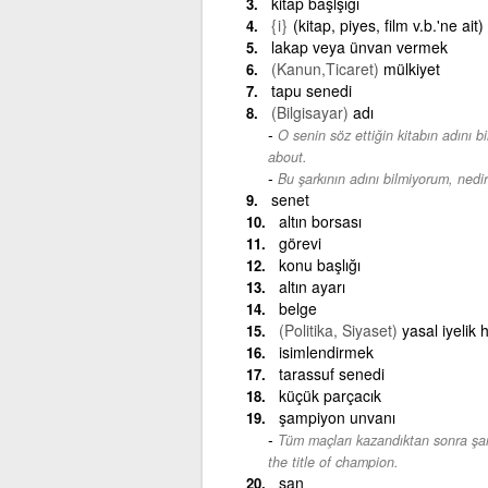
kitap başlşığı
{i}
(kitap, piyes, film v.b.'ne ait)
lakap veya ünvan vermek
(Kanun,Ticaret)
mülkiyet
tapu senedi
(Bilgisayar)
adı
O senin söz ettiğin kitabın adını bi
about.
Bu şarkının adını bilmiyorum, nedi
senet
altın borsası
görevi
konu başlığı
altın ayarı
belge
(Politika, Siyaset)
yasal iyelik 
isimlendirmek
tarassuf senedi
küçük parçacık
şampiyon unvanı
Tüm maçları kazandıktan sonra şam
the title of champion.
san