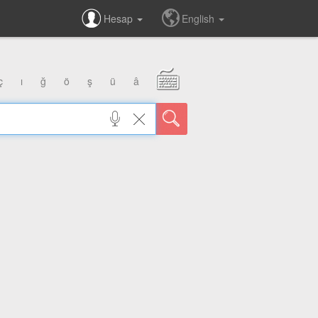
Hesap
English
ç
ı
ğ
ö
ş
ü
â