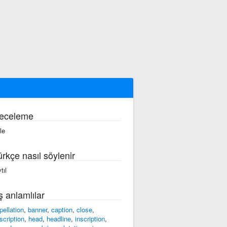
eceleme
tle
ürkçe nasıl söylenir
tıl
ş anlamlılar
pellation
,
banner
,
caption
,
close
,
scription
,
head
,
headline
,
inscription
,