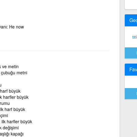
Ge
vanı: He now
tit
k ve metin
Fav
k çubuğu metni
u
k harf büyük
k harfler büyük
urumu
ilk harf büyük
içimi
 ilk harfler büyük
k değişimi
aşlığı kapağı