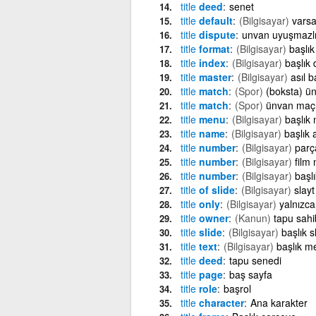
title
deed
senet
title
default
(Bilgisayar)
varsa
title
dispute
unvan uyuşmazlı
title
format
(Bilgisayar)
başlık
title
index
(Bilgisayar)
başlık d
title
master
(Bilgisayar)
asıl b
title
match
(Spor)
(boksta) ü
title
match
(Spor)
ünvan maç
title
menu
(Bilgisayar)
başlık
title
name
(Bilgisayar)
başlık 
title
number
(Bilgisayar)
parç
title
number
(Bilgisayar)
film 
title
number
(Bilgisayar)
başl
title
of slide
(Bilgisayar)
slayt
title
only
(Bilgisayar)
yalnızca
title
owner
(Kanun)
tapu sahi
title
slide
(Bilgisayar)
başlık s
title
text
(Bilgisayar)
başlık me
title
deed
tapu senedi
title
page
baş sayfa
title
role
başrol
title
character
Ana karakter