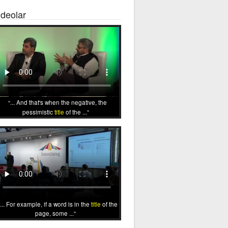
ideolar
... And that's when the negative, the
pessimistic
title
of the ...
... For example, if a word is in the
title
of the
page, some ...