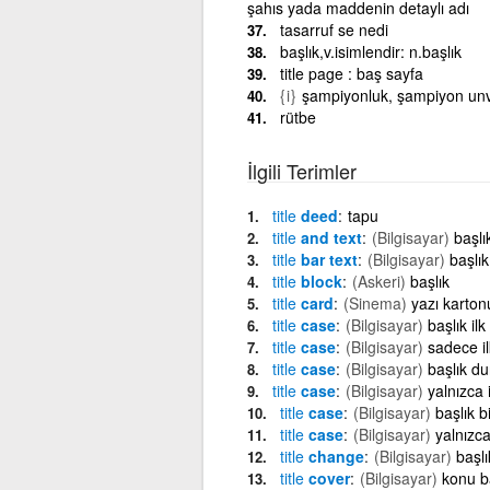
şahıs yada maddenin detaylı adı
tasarruf se nedi
başlık,v.isimlendir: n.başlık
title page : baş sayfa
{i}
şampiyonluk, şampiyon un
rütbe
İlgili Terimler
title
deed
tapu
title
and text
(Bilgisayar)
başlı
title
bar text
(Bilgisayar)
başlı
title
block
(Askeri)
başlık
title
card
(Sinema)
yazı karton
title
case
(Bilgisayar)
başlık il
title
case
(Bilgisayar)
sadece il
title
case
(Bilgisayar)
başlık d
title
case
(Bilgisayar)
yalnızca 
title
case
(Bilgisayar)
başlık b
title
case
(Bilgisayar)
yalnızca
title
change
(Bilgisayar)
başlı
title
cover
(Bilgisayar)
konu b