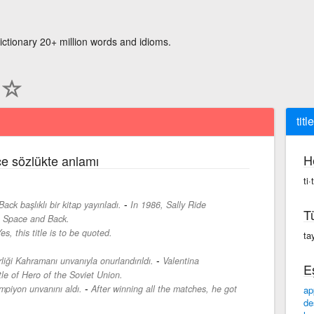
ictionary 20+ million words and idioms.
title
H
çe sözlükte anlamı
ti·
-
ck başlıklı bir kitap yayınladı.
In 1986, Sally Ride
T
To Space and Back.
es, this title is to be quoted.
tay
-
liği Kahramanı unvanıyla onurlandırıldı.
Valentina
E
le of Hero of the Soviet Union.
-
piyon unvanını aldı.
After winning all the matches, he got
ap
de