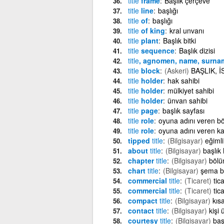
title
frame
Başlık çerçeve
title
line
başlığı
title
of
başlığı
title
of king
kral unvanı
title
plant
Başlık bitki
title
sequence
Başlık dizisi
title
, agnomen, name, surna
title
block
(Askeri)
BAŞLIK, İ
title
holder
hak sahibi
title
holder
mülkiyet sahibi
title
holder
ünvan sahibi
title
page
başlık sayfası
title
role
oyuna adını veren b
title
role
oyuna adını veren ka
tipped
title
(Bilgisayar)
eğimli
about
title
(Bilgisayar)
başlık
chapter
title
(Bilgisayar)
bölü
chart
title
(Bilgisayar)
şema ba
commercial
title
(Ticaret)
tic
commercial
title
(Ticaret)
tic
compact
title
(Bilgisayar)
kıs
contact
title
(Bilgisayar)
kişi 
courtesy
title
(Bilgisayar)
baş