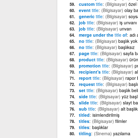
custom
title
(Bilgisayar)
özel 
event
title
(Bilgisayar)
olay ba
generic
title
(Bilgisayar)
soysa
job
title
(Bilgisayar)
iş unvanı
job
title
(Bilgisayar)
unvan
merge under the
title
of
adı 
no
title
(Bilgisayar)
başlık yok
no
title
(Bilgisayar)
başlıksız
page
title
(Bilgisayar)
sayfa ba
product
title
(Bilgisayar)
ürün
promotion
title
(Bilgisayar)
p
recipient's
title
(Bilgisayar)
a
report
title
(Bilgisayar)
rapor 
request
title
(Bilgisayar)
başlı
set
title
(Bilgisayar)
başlık beli
side
title
(Bilgisayar)
yüz başl
slide
title
(Bilgisayar)
slayt ba
sub
title
(Bilgisayar)
alt başlık
titled
isimlendirilmiş
titles
(Bilgisayar)
filmler
titles
başlıklar
titling
(Sinema)
yazılama