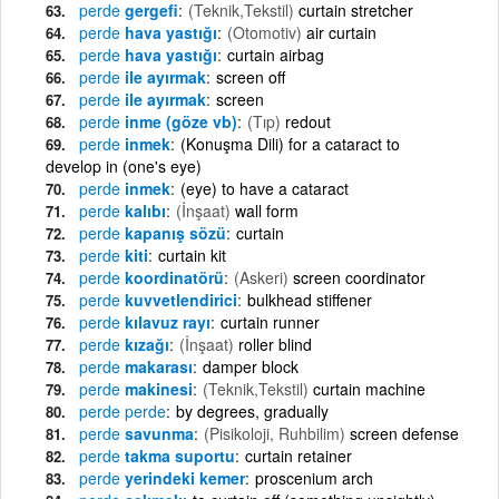
perde
gergefi
(Teknik,Tekstil)
curtain stretcher
perde
hava yastığı
(Otomotiv)
air curtain
perde
hava yastığı
curtain airbag
perde
ile ayırmak
screen off
perde
ile ayırmak
screen
perde
inme (göze vb)
(Tıp)
redout
perde
inmek
(Konuşma Dili) for a cataract to
develop in (one's eye)
perde
inmek
(eye) to have a cataract
perde
kalıbı
(İnşaat)
wall form
perde
kapanış sözü
curtain
perde
kiti
curtain kit
perde
koordinatörü
(Askeri)
screen coordinator
perde
kuvvetlendirici
bulkhead stiffener
perde
kılavuz rayı
curtain runner
perde
kızağı
(İnşaat)
roller blind
perde
makarası
damper block
perde
makinesi
(Teknik,Tekstil)
curtain machine
perde
perde
by degrees, gradually
perde
savunma
(Pisikoloji, Ruhbilim)
screen defense
perde
takma suportu
curtain retainer
perde
yerindeki kemer
proscenium arch