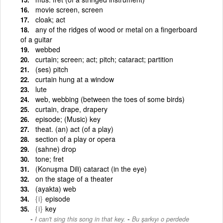
movie screen, screen
cloak; act
any of the ridges of wood or metal on a fingerboard
of a guitar
webbed
curtain; screen; act; pitch; cataract; partition
(ses) pitch
curtain hung at a window
lute
web, webbing (between the toes of some birds)
curtain, drape, drapery
episode; (Music) key
theat. (an) act (of a play)
section of a play or opera
(sahne) drop
tone; fret
(Konuşma Dili) cataract (in the eye)
on the stage of a theater
(ayakta) web
{i}
episode
{i}
key
-
I can't sing this song in that key.
Bu şarkıyı o perdede