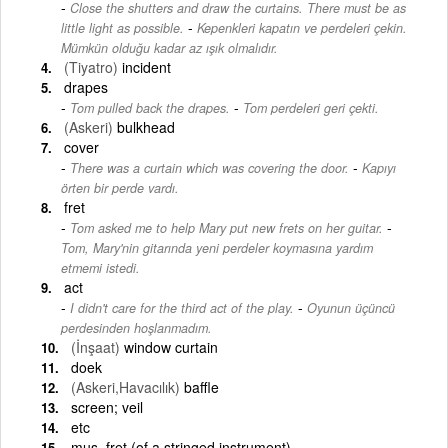
Close the shutters and draw the curtains. There must be as
-
little light as possible.
Kepenkleri kapatın ve perdeleri çekin.
Mümkün olduğu kadar az ışık olmalıdır.
(Tiyatro)
incident
drapes
-
Tom pulled back the drapes.
Tom perdeleri geri çekti.
(Askeri)
bulkhead
cover
-
There was a curtain which was covering the door.
Kapıyı
örten bir perde vardı.
fret
-
Tom asked me to help Mary put new frets on her guitar.
Tom, Mary'nin gitarında yeni perdeler koymasına yardım
etmemi istedi.
act
-
I didn't care for the third act of the play.
Oyunun üçüncü
perdesinden hoşlanmadım.
(İnşaat)
window curtain
doek
(Askeri,Havacılık)
baffle
screen; veil
etc
mus. fret (of a stringed instrument)