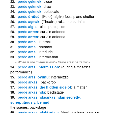
perde
çekmek
close
perde
çekmek
draw
perde
çekmek
obfuscate
perde
örtücü
(Fotoğrafçılık)
focal plane shutter
perde
açmak
(Theatre) raise the curtains
perde
algısı
pitch perception
perde
anten
curtain antenne
perde
anten
curtain antenna
perde
arası
interact
perde
arası
entracte
perde
arası
interlude
perde
arası
intermission
-
When is the intermission?
Perde arası ne zaman?
perde
arası intermission
(during a theatrical
performance)
perde
arası oyunu
intermezzo
perde
arkası
backdrop
perde
arkası the hidden side of
a matter
perde
arkasında
backstage
perde
arkasında/arkasından secretly,
surreptitiously, behind
the scenes, backstage
perde
arkasındaki adam
(deyim)
a backroom boy