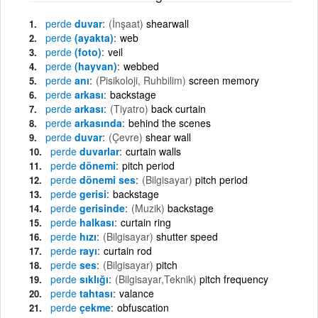
perde
duvar
(İnşaat)
shearwall
perde
(ayakta)
web
perde
(foto)
veil
perde
(hayvan)
webbed
perde
anı
(Pisikoloji, Ruhbilim)
screen memory
perde
arkası
backstage
perde
arkası
(Tiyatro)
back curtain
perde
arkasında
behind the scenes
perde
duvar
(Çevre)
shear wall
perde
duvarlar
curtain walls
perde
dönemi
pitch period
perde
dönemi ses
(Bilgisayar)
pitch period
perde
gerisi
backstage
perde
gerisinde
(Muzik)
backstage
perde
halkası
curtain ring
perde
hızı
(Bilgisayar)
shutter speed
perde
rayı
curtain rod
perde
ses
(Bilgisayar)
pitch
perde
sıklığı
(Bilgisayar,Teknik)
pitch frequency
perde
tahtası
valance
perde
çekme
obfuscation