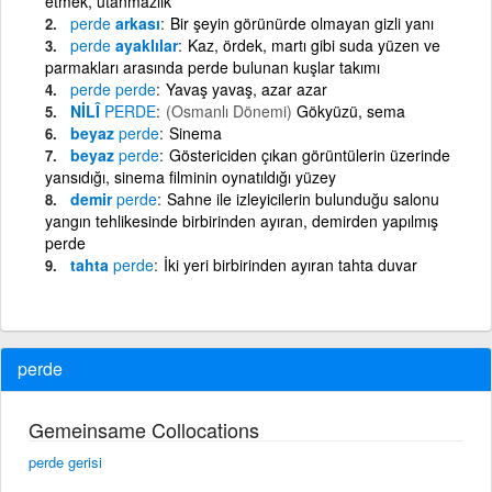
etmek, utanmazlık
perde
arkası
Bir şeyin görünürde olmayan gizli yanı
perde
ayaklılar
Kaz, ördek, martı gibi suda yüzen ve
parmakları arasında perde bulunan kuşlar takımı
perde
perde
Yavaş yavaş, azar azar
NİLÎ
PERDE
(Osmanlı Dönemi)
Gökyüzü, sema
beyaz
perde
Sinema
beyaz
perde
Göstericiden çıkan görüntülerin üzerinde
yansıdığı, sinema filminin oynatıldığı yüzey
demir
perde
Sahne ile izleyicilerin bulunduğu salonu
yangın tehlikesinde birbirinden ayıran, demirden yapılmış
perde
tahta
perde
İki yeri birbirinden ayıran tahta duvar
perde
Gemeinsame Collocations
perde gerisi