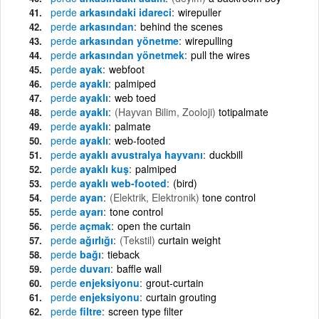
perde
arkasındaki idareci
wirepuller
perde
arkasından
behind the scenes
perde
arkasından yönetme
wirepulling
perde
arkasından yönetmek
pull the wires
perde
ayak
webfoot
perde
ayaklı
palmiped
perde
ayaklı
web toed
perde
ayaklı
(Hayvan Bilim, Zooloji)
totipalmate
perde
ayaklı
palmate
perde
ayaklı
web-footed
perde
ayaklı avustralya hayvanı
duckbill
perde
ayaklı kuş
palmiped
perde
ayaklı web-footed
(bird)
perde
ayan
(Elektrik, Elektronik)
tone control
perde
ayarı
tone control
perde
açmak
open the curtain
perde
ağırlığı
(Tekstil)
curtain weight
perde
bağı
tieback
perde
duvarı
baffle wall
perde
enjeksiyonu
grout-curtain
perde
enjeksiyonu
curtain grouting
perde
filtre
screen type filter