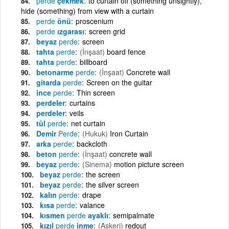
perde
çekmek
to curtain off (something unsightly),
hide (something) from view with a curtain
perde
önü
proscenium
perde
ızgarası
screen grid
beyaz
perde
screen
tahta
perde
(İnşaat)
board fence
tahta
perde
billboard
betonarme
perde
(İnşaat)
Concrete wall
gitarda
perde
Screen on the guitar
ince
perde
Thin screen
perdeler
curtains
perdeler
veils
tül
perde
net curtain
Demir
Perde
(Hukuk)
Iron Curtain
arka
perde
backcloth
beton
perde
(İnşaat)
concrete wall
beyaz
perde
(Sinema)
motion picture screen
beyaz
perde
the screen
beyaz
perde
the silver screen
kalın
perde
drape
kısa
perde
valance
kısmen
perde
ayaklı
semipalmate
kızıl
perde
inme
(Askeri)
redout