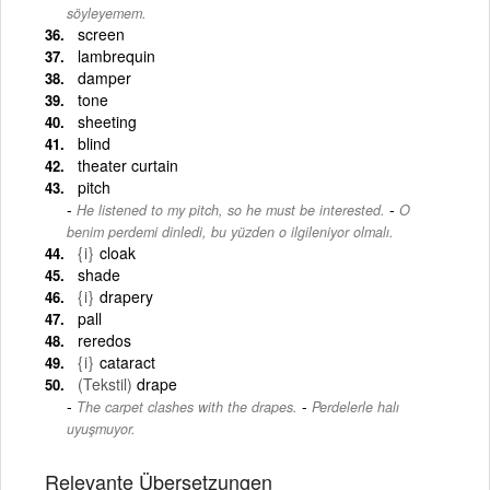
söyleyemem.
screen
lambrequin
damper
tone
sheeting
blind
theater curtain
pitch
-
He listened to my pitch, so he must be interested.
O
benim perdemi dinledi, bu yüzden o ilgileniyor olmalı.
{i}
cloak
shade
{i}
drapery
pall
reredos
{i}
cataract
(Tekstil)
drape
-
The carpet clashes with the drapes.
Perdelerle halı
uyuşmuyor.
Relevante Übersetzungen