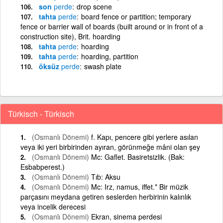
son
perde
drop scene
tahta
perde
board fence or partition; temporary
fence or barrier wall of boards (built around or in front of a
construction site), Brit. hoarding
tahta
perde
hoarding
tahta
perde
hoarding, partition
öksüz
perde
swash plate
Türkisch - Türkisch
(Osmanlı Dönemi)
f. Kapı, pencere gibi yerlere asılan
veya iki yeri birbirinden ayıran, görünmeğe mâni olan şey
(Osmanlı Dönemi)
Mc: Gaflet. Basiretsizlik. (Bak:
Esbabperest.)
(Osmanlı Dönemi)
Tıb: Aksu
(Osmanlı Dönemi)
Mc: Irz, namus, iffet.* Bir müzik
parçasını meydana getiren seslerden herbirinin kalınlık
veya incelik derecesi
(Osmanlı Dönemi)
Ekran, sinema perdesi