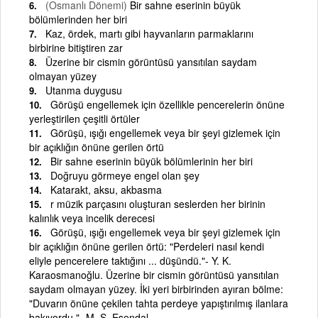
(Osmanlı Dönemi)
Bir sahne eserinin büyük
bölümlerinden her biri
Kaz, ördek, martı gibi hayvanların parmaklarını
birbirine bitiştiren zar
Üzerine bir cismin görüntüsü yansıtılan saydam
olmayan yüzey
Utanma duygusu
Görüşü engellemek için özellikle pencerelerin önüne
yerleştirilen çeşitli örtüler
Görüşü, ışığı engellemek veya bir şeyi gizlemek için
bir açıklığın önüne gerilen örtü
Bir sahne eserinin büyük bölümlerinin her biri
Doğruyu görmeye engel olan şey
Katarakt, aksu, akbasma
r müzik parçasını oluşturan seslerden her birinin
kalınlık veya incelik derecesi
Görüşü, ışığı engellemek veya bir şeyi gizlemek için
bir açıklığın önüne gerilen örtü: "Perdeleri nasıl kendi
eliyle pencerelere taktığını ... düşündü."- Y. K.
Karaosmanoğlu. Üzerine bir cismin görüntüsü yansıtılan
saydam olmayan yüzey. İki yeri birbirinden ayıran bölme:
"Duvarın önüne çekilen tahta perdeye yapıştırılmış ilanlara
bakıyordu."- M. Ş. Esendal