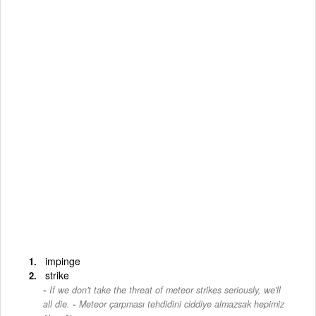
impinge
strike
If we don't take the threat of meteor strikes seriously, we'll
-
all die.
Meteor çarpması tehdidini ciddiye almazsak hepimiz