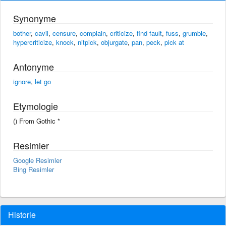
Synonyme
bother
,
cavil
,
censure
,
complain
,
criticize
,
find fault
,
fuss
,
grumble
,
hypercriticize
,
knock
,
nitpick
,
objurgate
,
pan
,
peck
,
pick at
Antonyme
ignore
,
let go
Etymologie
() From Gothic *
Resimler
Google Resimler
Bing Resimler
Historie