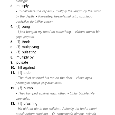
öleceğiz.
multiply
To calculate the capacity, multiply the length by the width
-
by the depth.
Kapasiteyi hesaplamak için, uzunluğu
genişlikle derinlikle çarpın.
{f}
bang
-
I just banged my head on something.
Kafamı demin bir
şeye çarptım.
{f}
throb
{f}
multiplying
{f}
pulsating
multiply by
pulsate
hit against
{f}
stub
-
The thief stubbed his toe on the door.
Hırsız ayak
parmağını kapıya çarparak incitti.
{f}
bump
-
They bumped against each other.
Onlar birbirleriyle
çarpıştılar.
{f}
crashing
He did not die in the collision. Actually, he had a heart
-
attack before crashing.
O, çarpışmada ölmedi, aslında