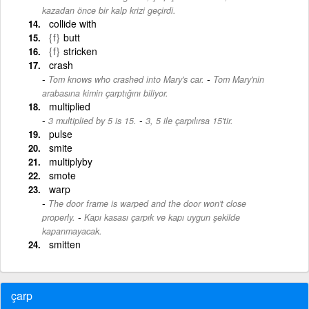
kazadan önce bir kalp krizi geçirdi.
collide with
{f}
butt
{f}
stricken
crash
-
Tom knows who crashed into Mary's car.
Tom Mary'nin
arabasına kimin çarptığını biliyor.
multiplied
-
3 multiplied by 5 is 15.
3, 5 ile çarpılırsa 15'tir.
pulse
smite
multiplyby
smote
warp
The door frame is warped and the door won't close
-
properly.
Kapı kasası çarpık ve kapı uygun şekilde
kapanmayacak.
smitten
çarp