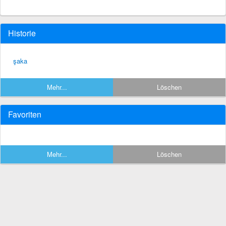
Historie
şaka
Mehr...
Löschen
Favoriten
Mehr...
Löschen