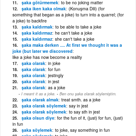
şaka götürmemek
to be no joking matter
şaka iken kaka olmak
(Konuşma Dili) (for
something that began as a joke) to turn into a quarrel; (for
a joke) to backfire
şaka kaldırmak
to be able to take a joke
şaka kaldırmaz
he can't take a joke
şaka kaldırmaz
she can't take a joke
şaka maka derken .... At first we thought it was a
joke (but later we discovered
like a joke has now become a reality
şaka olarak
in joke
şaka olarak
for fun
şaka olarak
jestingly
şaka olarak
in jest
şaka olarak
as a joke
-
I meant it as a joke.
Ben onu şaka olarak söylemiştim.
şaka olarak almak
treat smth. as a joke
şaka olarak söylemek
say in jest
şaka olarak söylemek
to say sth in jest
şaka olsun diye
for the fun of it, (just) for fun, (just)
in fun
şaka söylemek
to joke, say something in fun
şaka söylemek
to joke