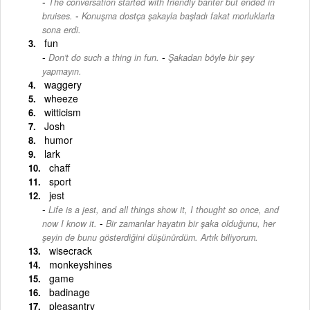
The conversation started with friendly banter but ended in
-
bruises.
Konuşma dostça şakayla başladı fakat morluklarla
sona erdi.
fun
-
Don't do such a thing in fun.
Şakadan böyle bir şey
yapmayın.
waggery
wheeze
witticism
Josh
humor
lark
chaff
sport
jest
Life is a jest, and all things show it, I thought so once, and
-
now I know it.
Bir zamanlar hayatın bir şaka olduğunu, her
şeyin de bunu gösterdiğini düşünürdüm. Artık biliyorum.
wisecrack
monkeyshines
game
badinage
pleasantry