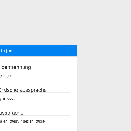
 in jest
ilbentrennung
y in jest
ürkische aussprache
y în cest
ussprache
sā ən ˈʤest/ /ˈseɪ ɪn ˈʤɛst/