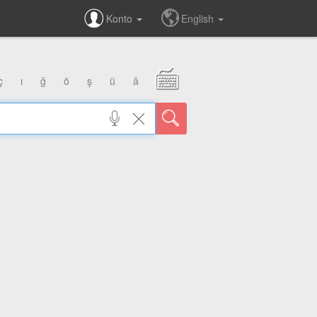
Konto
English
ç
ı
ğ
ö
ş
ü
â