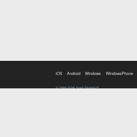
iOS
Android
Windows
WindowsPhone
© 1999-2026 Sesli Sözlük™
20 dilde online sözlük. 20 milyondan fazla sözcük ve anl
kelimesi. Yazım Türkçeleştirici ile hatalı Türkçe metinl
İngilizce kelime haznenizi arttıracak kelime oyunları. 
seslendirilişini otomatik dinlemek için ayarlardan isteğin