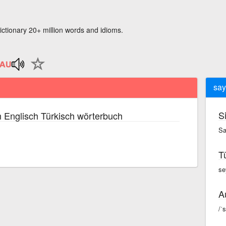
ictionary 20+ million words and idioms.
say
S
 Englisch Türkisch wörterbuch
Sa
T
se
A
/ˈ