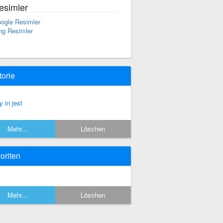
esimler
ogle Resimler
ng Resimler
torie
y in jest
Mehr...
Löschen
oriten
Mehr...
Löschen