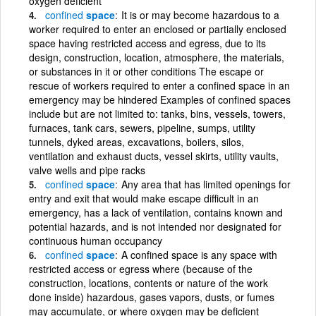
oxygen deficient
confined
space
It is or may become hazardous to a
worker required to enter an enclosed or partially enclosed
space having restricted access and egress, due to its
design, construction, location, atmosphere, the materials,
or substances in it or other conditions The escape or
rescue of workers required to enter a confined space in an
emergency may be hindered Examples of confined spaces
include but are not limited to: tanks, bins, vessels, towers,
furnaces, tank cars, sewers, pipeline, sumps, utility
tunnels, dyked areas, excavations, boilers, silos,
ventilation and exhaust ducts, vessel skirts, utility vaults,
valve wells and pipe racks
confined
space
Any area that has limited openings for
entry and exit that would make escape difficult in an
emergency, has a lack of ventilation, contains known and
potential hazards, and is not intended nor designated for
continuous human occupancy
confined
space
A confined space is any space with
restricted access or egress where (because of the
construction, locations, contents or nature of the work
done inside) hazardous, gases vapors, dusts, or fumes
may accumulate, or where oxygen may be deficient