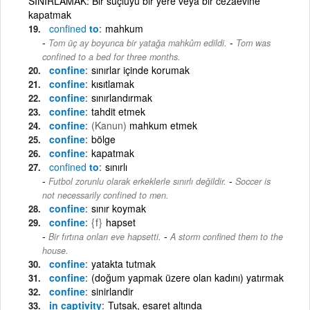
SINIRLAMAK: Bir suçluyu bir yere veya bir cezaevine
kapatmak
confined
to
mahkum
-
Tom üç ay boyunca bir yatağa mahkûm edildi.
Tom was
confined to a bed for three months.
confine
sınırlar içinde korumak
confine
kısıtlamak
confine
sınırlandırmak
confine
tahdit etmek
confine
(Kanun)
mahkum etmek
confine
bölge
confine
kapatmak
confined
to
sınırlı
-
Futbol zorunlu olarak erkeklerle sınırlı değildir.
Soccer is
not necessarily confined to men.
confine
sınır koymak
confine
{f}
hapset
-
Bir fırtına onları eve hapsetti.
A storm confined them to the
house.
confine
yatakta tutmak
confine
(doğum yapmak üzere olan kadını) yatırmak
confine
sinirlandir
in captivity
Tutsak, esaret altında