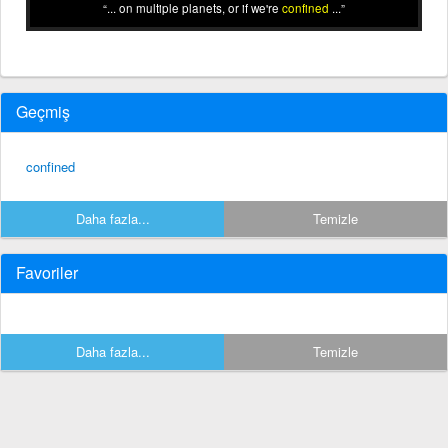
... on multiple planets, or if we're
confined
...
Geçmiş
confined
Daha fazla...
Temizle
Favoriler
Daha fazla...
Temizle