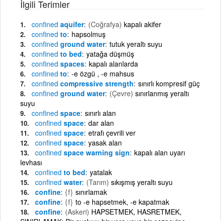
İlgili Terimler
confined
aquifer
(Coğrafya)
kapalı akifer
confined
to
hapsolmuş
confined
ground water
tutuk yeraltı suyu
confined
to bed
yatağa düşmüş
confined
spaces
kapalı alanlarda
confined
to
-e özgü , -e mahsus
confined
compressive strength
sınırlı kompresif güç
confined
ground water
(Çevre)
sınırlanmış yeraltı
suyu
confined
space
sınırlı alan
confined
space
dar alan
confined
space
etrafı çevrili ver
confined
space
yasak alan
confined
space warning sign
kapalı alan uyarı
levhası
confined
to bed
yatalak
confined
water
(Tarım)
sıkışmış yeraltı suyu
confine
{f}
sınırlamak
confine
{f}
to -e hapsetmek, -e kapatmak
confine
(Askeri)
HAPSETMEK, HASRETMEK,