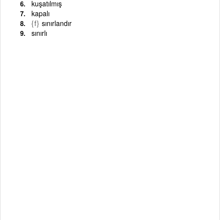
kuşatılmış
kapalı
{f}
sınırlandır
sınırlı