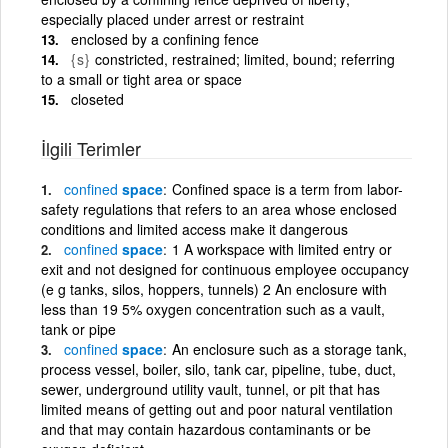
especially placed under arrest or restraint
enclosed by a confining fence
{s}
constricted, restrained; limited, bound; referring
to a small or tight area or space
closeted
İlgili Terimler
confined
space
Confined space is a term from labor-
safety regulations that refers to an area whose enclosed
conditions and limited access make it dangerous
confined
space
1 A workspace with limited entry or
exit and not designed for continuous employee occupancy
(e g tanks, silos, hoppers, tunnels) 2 An enclosure with
less than 19 5% oxygen concentration such as a vault,
tank or pipe
confined
space
An enclosure such as a storage tank,
process vessel, boiler, silo, tank car, pipeline, tube, duct,
sewer, underground utility vault, tunnel, or pit that has
limited means of getting out and poor natural ventilation
and that may contain hazardous contaminants or be