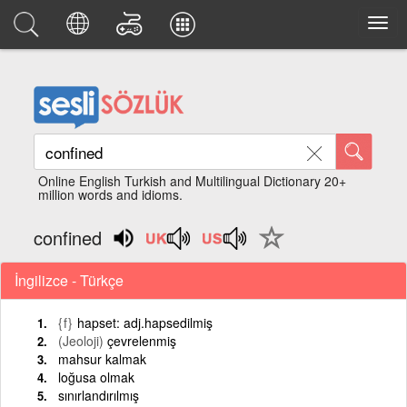
Online English Turkish and Multilingual Dictionary 20+
million words and idioms.
confined
İngilizce - Türkçe
{f}
hapset: adj.hapsedilmiş
(Jeoloji)
çevrelenmiş
mahsur kalmak
loğusa olmak
sınırlandırılmış