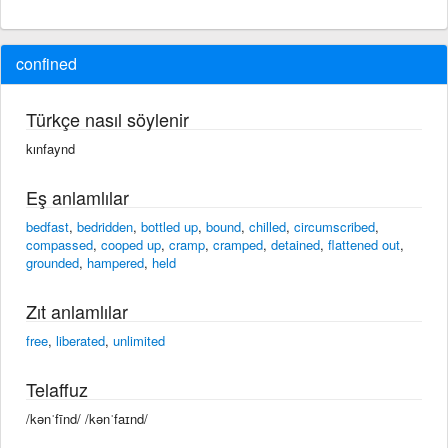
confined
Türkçe nasıl söylenir
kınfaynd
Eş anlamlılar
bedfast
,
bedridden
,
bottled up
,
bound
,
chilled
,
circumscribed
,
compassed
,
cooped up
,
cramp
,
cramped
,
detained
,
flattened out
,
grounded
,
hampered
,
held
Zıt anlamlılar
free
,
liberated
,
unlimited
Telaffuz
/kənˈfīnd/ /kənˈfaɪnd/