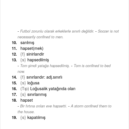
-
Futbol zorunlu olarak erkeklerle sınırlı değildir.
Soccer is not
necessarily confined to men.
sarılmış
hapset(mek)
{f}
sinirlandir
{s}
hapsedilmiş
-
Tom şimdi yatağa hapsedilmiş.
Tom is confined to bed
now.
{f}
sınırlandır: adj.sınırlı
{s}
loğusa
(Tıp)
Loğusalık yatağında olan
{s}
sınırlanmış
hapset
-
Bir fırtına onları eve hapsetti.
A storm confined them to
the house.
{s}
kapatılmış