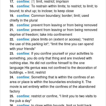
confine
{f}
limit, restrict; imprison
confine
To restrain within limits; to restrict; to limit; to
bound; to shut up; to inclose; to keep close
confine
Common boundary; border; limit; used
chiefly in the plural
confine
prevent from leaving or from being removed
confine
prevent from leaving or from being removed
deprive of freedom; take into confinement
confine
place limits on (extent or access); "restrict
the use of this parking lot"; "limit the time you can spend
with your friends"
confine
If you confine yourself or your activities to
something, you do only that thing and are involved with
nothing else. He did not confine himself to the one
language His genius was not confined to the decoration of
buildings. = limit, restrict
confine
Something that is within the confines of an
area or place is within the boundaries enclosing it. The
movie is set entirely within the confines of the abandoned
factory
confine
restrict or confine, "I limit you to two visits to
the pub a day"
confine
to close within bounds, limit or hold back