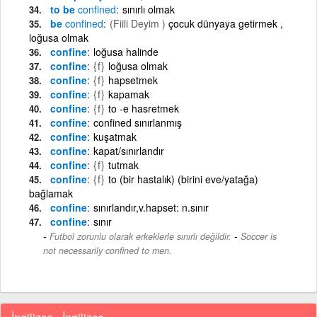
to be
confined
sınırlı olmak
be
confined
(Fiili Deyim )
çocuk dünyaya getirmek ,
loğusa olmak
confine
loğusa halinde
confine
{f}
loğusa olmak
confine
{f}
hapsetmek
confine
{f}
kapamak
confine
{f}
to -e hasretmek
confine
confined sınırlanmış
confine
kuşatmak
confine
kapat/sınırlandır
confine
{f}
tutmak
confine
{f}
to (bir hastalık) (birini eve/yatağa)
bağlamak
confine
sınırlandır,v.hapset: n.sınır
confine
sınır
-
Futbol zorunlu olarak erkeklerle sınırlı değildir.
Soccer is
not necessarily confined to men.