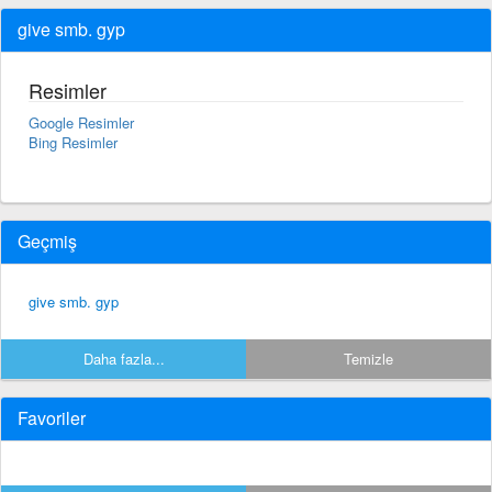
give smb. gyp
Resimler
Google Resimler
Bing Resimler
Geçmiş
give smb. gyp
Daha fazla...
Temizle
Favoriler