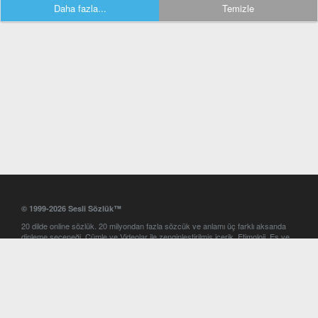
Daha fazla...
Temizle
© 1999-2026 Sesli Sözlük™
20 dilde online sözlük. 20 milyondan fazla sözcük ve anlamı üç farklı aksanda
dinleme seçeneği. Cümle ve Videolar ile zenginleştirilmiş içerik. Etimoloji, Eş ve
Zıt anlamlar, kelime okunuşları ve günün kelimesi. Yazım Türkçeleştirici ile hatalı
Türkçe metinleri düzeltme. iOS, Android ve Windows mobil platformlarda online
ve offline sözlük programları. Sesli Sözlük garantisinde Profesyonel çeviri
hizmetleri. İngilizce kelime haznenizi arttıracak kelime oyunları. Ayarlar
bölümünü kullarak çevirisini görmek istediğiniz sözlükleri seçme ve aynı
zamanda sözlüklerin gösterim sırasını ayarlama imkanı. Kelimelerin
seslendirilişini otomatik dinlemek için ayarlardan isteğiniz aksanı seçebilirsiniz.