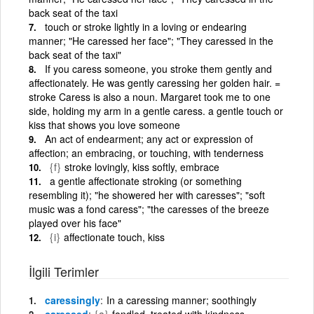
back seat of the taxi
touch or stroke lightly in a loving or endearing
manner; "He caressed her face"; "They caressed in the
back seat of the taxi"
If you caress someone, you stroke them gently and
affectionately. He was gently caressing her golden hair. =
stroke Caress is also a noun. Margaret took me to one
side, holding my arm in a gentle caress. a gentle touch or
kiss that shows you love someone
An act of endearment; any act or expression of
affection; an embracing, or touching, with tenderness
{f}
stroke lovingly, kiss softly, embrace
a gentle affectionate stroking (or something
resembling it); "he showered her with caresses"; "soft
music was a fond caress"; "the caresses of the breeze
played over his face"
{i}
affectionate touch, kiss
İlgili Terimler
caressingly
In a caressing manner; soothingly
caressed
{a}
fondled, treated with kindness