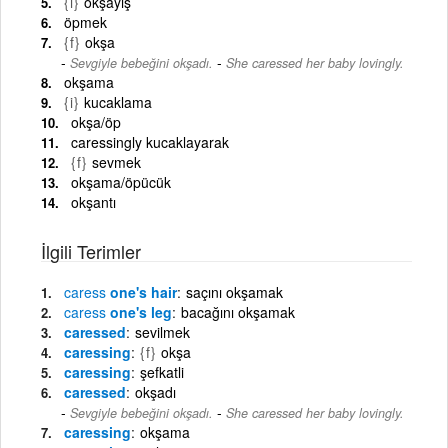
{i}
okşayış
öpmek
{f}
okşa
-
Sevgiyle bebeğini okşadı.
She caressed her baby lovingly.
okşama
{i}
kucaklama
okşa/öp
caressingly kucaklayarak
{f}
sevmek
okşama/öpücük
okşantı
İlgili Terimler
caress
one's hair
saçını okşamak
caress
one's leg
bacağını okşamak
caressed
sevilmek
caressing
{f}
okşa
caressing
şefkatli
caressed
okşadı
-
Sevgiyle bebeğini okşadı.
She caressed her baby lovingly.
caressing
okşama