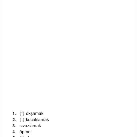
{f}
okşamak
{f}
kucaklamak
sıvazlamak
öpme