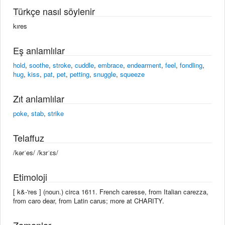
Türkçe nasıl söylenir
kıres
Eş anlamlılar
hold
,
soothe
,
stroke
,
cuddle
,
embrace
,
endearment
,
feel
,
fondling
,
hug
,
kiss
,
pat
,
pet
,
petting
,
snuggle
,
squeeze
Zıt anlamlılar
poke
,
stab
,
strike
Telaffuz
/kərˈes/ /kɜrˈɛs/
Etimoloji
[ k&-'res ] (noun.) circa 1611. French caresse, from Italian carezza,
from caro dear, from Latin carus; more at CHARITY.
Zamanlar