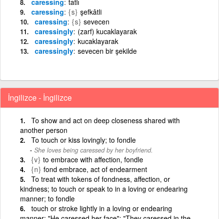
caressing
tatlı
caressing
{s}
şefkâtli
caressing
{s}
sevecen
caressingly
(zarf) kucaklayarak
caressingly
kucaklayarak
caressingly
sevecen bir şekilde
İngilizce - İngilizce
To show and act on deep closeness shared with
another person
To touch or kiss lovingly; to fondle
She loves being caressed by her boyfriend.
{v}
to embrace with affection, fondle
{n}
fond embrace, act of endearment
To treat with tokens of fondness, affection, or
kindness; to touch or speak to in a loving or endearing
manner; to fondle
touch or stroke lightly in a loving or endearing
manner; "He caressed her face"; "They caressed in the