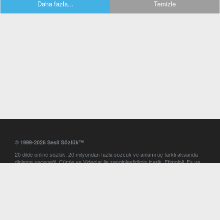
Daha fazla...
Temizle
© 1999-2026 Sesli Sözlük™
20 dilde online sözlük. 20 milyondan fazla sözcük ve anlamı üç farklı aksanda
dinleme seçeneği. Cümle ve Videolar ile zenginleştirilmiş içerik. Etimoloji, Eş ve
Zıt anlamlar, kelime okunuşları ve günün kelimesi. Yazım Türkçeleştirici ile hatalı
Türkçe metinleri düzeltme. iOS, Android ve Windows mobil platformlarda online
ve offline sözlük programları. Sesli Sözlük garantisinde Profesyonel çeviri
hizmetleri. İngilizce kelime haznenizi arttıracak kelime oyunları. Ayarlar
bölümünü kullarak çevirisini görmek istediğiniz sözlükleri seçme ve aynı
zamanda sözlüklerin gösterim sırasını ayarlama imkanı. Kelimelerin
seslendirilişini otomatik dinlemek için ayarlardan isteğiniz aksanı seçebilirsiniz.