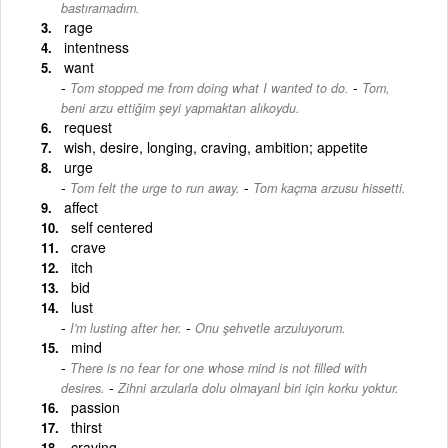
bastıramadım.
rage
intentness
want
-
Tom stopped me from doing what I wanted to do.
Tom,
beni arzu ettiğim şeyi yapmaktan alıkoydu.
request
wish, desire, longing, craving, ambition; appetite
urge
-
Tom felt the urge to run away.
Tom kaçma arzusu hissetti.
affect
self centered
crave
itch
bid
lust
-
I'm lusting after her.
Onu şehvetle arzuluyorum.
mind
There is no fear for one whose mind is not filled with
-
desires.
Zihni arzularla dolu olmayanl biri için korku yoktur.
passion
thirst
craving