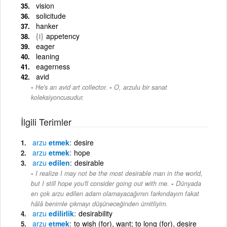
vision
solicitude
hanker
{i}
appetency
eager
leaning
eagerness
avid
-
He's an avid art collector.
O, arzulu bir sanat
koleksiyoncusudur.
İlgili Terimler
arzu
etmek
desire
arzu
etmek
hope
arzu
edilen
desirable
I realize I may not be the most desirable man in the world,
-
but I still hope you'll consider going out with me.
Dünyada
en çok arzu edilen adam olamayacağımın farkındayım fakat
hâlâ benimle çıkmayı düşüneceğinden ümitliyim.
arzu
edilirlik
desirability
arzu
etmek
to wish (for), want; to long (for), desire