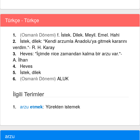
Türkçe - Türkçe
(Osmanlı Dönemi)
f. İstek. Dilek. Meyil. Emel. Hahi
İstek, dilek: "Kendi arzumla Anadolu'ya gitmek kararını
verdim."- R. H. Karay
Heves: "İçimde nice zamandan kalma bir arzu var."-
A. İlhan
Heves
İstek, dilek
(Osmanlı Dönemi)
ALUK
İlgili Terimler
arzu
etmek
Yürekten istemek
arzu