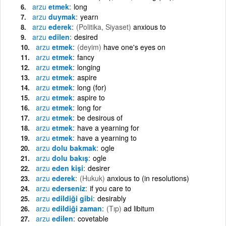
arzu
etmek
long
arzu
duymak
yearn
arzu
ederek
(Politika, Siyaset)
anxious to
arzu
edilen
desired
arzu
etmek
(deyim)
have one's eyes on
arzu
etmek
fancy
arzu
etmek
longing
arzu
etmek
aspire
arzu
etmek
long (for)
arzu
etmek
aspire to
arzu
etmek
long for
arzu
etmek
be desirous of
arzu
etmek
have a yearning for
arzu
etmek
have a yearning to
arzu
dolu bakmak
ogle
arzu
dolu bakış
ogle
arzu
eden kişi
desirer
arzu
ederek
(Hukuk)
anxious to (in resolutions)
arzu
ederseniz
if you care to
arzu
edildiği gibi
desirably
arzu
edildiği zaman
(Tıp)
ad libitum
arzu
edilen
covetable