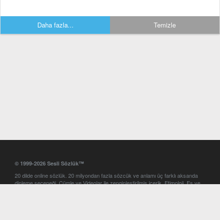
Daha fazla...
Temizle
© 1999-2026 Sesli Sözlük™
20 dilde online sözlük. 20 milyondan fazla sözcük ve anlamı üç farklı aksanda
dinleme seçeneği. Cümle ve Videolar ile zenginleştirilmiş içerik. Etimoloji, Eş ve
Zıt anlamlar, kelime okunuşları ve günün kelimesi. Yazım Türkçeleştirici ile hatalı
Türkçe metinleri düzeltme. iOS, Android ve Windows mobil platformlarda online
ve offline sözlük programları. Sesli Sözlük garantisinde Profesyonel çeviri
hizmetleri. İngilizce kelime haznenizi arttıracak kelime oyunları. Ayarlar
bölümünü kullarak çevirisini görmek istediğiniz sözlükleri seçme ve aynı