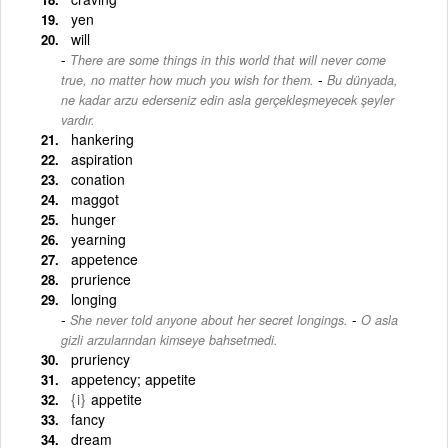
yen
will
There are some things in this world that will never come
-
true, no matter how much you wish for them.
Bu dünyada,
ne kadar arzu ederseniz edin asla gerçekleşmeyecek şeyler
vardır.
hankering
aspiration
conation
maggot
hunger
yearning
appetence
prurience
longing
-
She never told anyone about her secret longings.
O asla
gizli arzularından kimseye bahsetmedi.
pruriency
appetency; appetite
{i}
appetite
fancy
dream