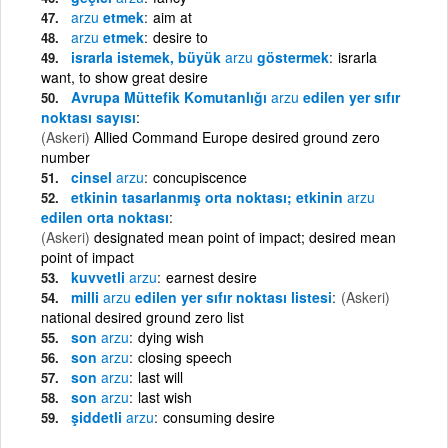
arzu
etmek
aim at
arzu
etmek
desire to
israrla istemek, büyük
arzu
göstermek
israrla
want, to show great desire
Avrupa Müttefik Komutanlığı
arzu
edilen yer sıfır
noktası sayısı
(Askeri)
Allied Command Europe desired ground zero
number
cinsel
arzu
concupiscence
etkinin tasarlanmış orta noktası; etkinin
arzu
edilen orta noktası
(Askeri)
designated mean point of impact; desired mean
point of impact
kuvvetli
arzu
earnest desire
milli
arzu
edilen yer sıfır noktası listesi
(Askeri)
national desired ground zero list
son
arzu
dying wish
son
arzu
closing speech
son
arzu
last will
son
arzu
last wish
şiddetli
arzu
consuming desire