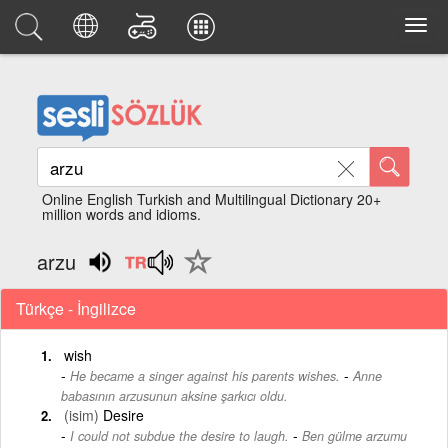
Online English Turkish and Multilingual Dictionary 20+
million words and idioms.
arzu
Türkçe - İngilizce
wish
-
He became a singer against his parents wishes.
Anne
babasının arzusunun aksine şarkıcı oldu.
(isim)
Desire
-
I could not subdue the desire to laugh.
Ben gülme arzumu