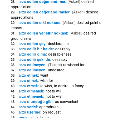
arzu
edilen değerlendirme
(Askeri)
desired
appreciation
arzu
edilen değerlendirmeler
(Askeri)
desired
appreciations
arzu
edilen etki noktası
(Askeri)
desired point of
impact
arzu
edilen yer sıfır noktası
(Askeri)
desired
ground zero
arzu
edilen şey
desideratum
arzu
edilir bir halde
desirably
arzu
edilir olma
desirableness
arzu
edilir şekilde
desirably
arzu
edilmeyen
(Ticaret)
unwished for
arzu
edilmeyen
undesired
arzu
etmek
want
arzu
etmek
wish for
arzu
etmek
to wish, to desire, to fancy
arzu
etmemek
not to will
arzu
etmemek
not to wish
arzu
olunduğu gibi
as convenient
arzu
verici
aphrodisiac
arzu
üzerine
on request
geçici
arzu
fancy