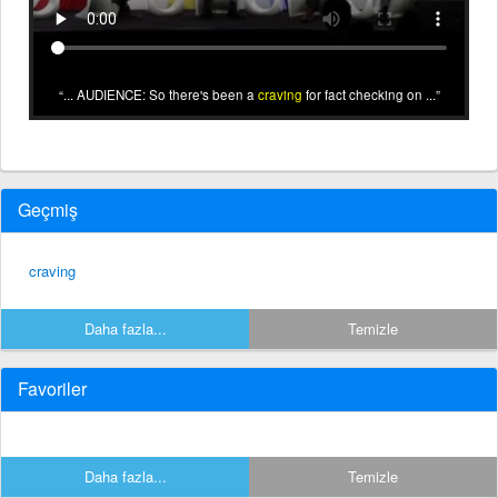
... AUDIENCE: So there's been a
craving
for fact checking on ...
Geçmiş
craving
Daha fazla...
Temizle
Favoriler
Daha fazla...
Temizle