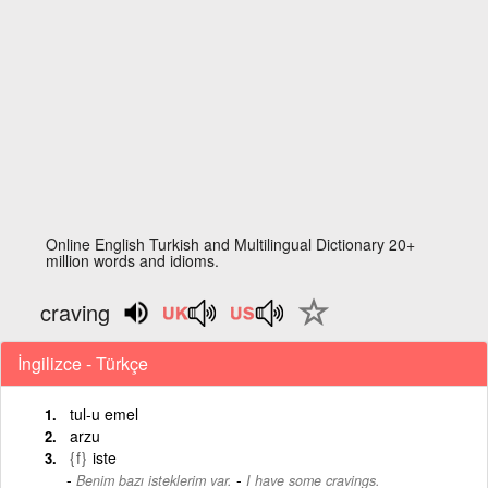
Online English Turkish and Multilingual Dictionary 20+
million words and idioms.
craving
İngilizce - Türkçe
tul-u emel
arzu
{f}
iste
-
Benim bazı isteklerim var.
I have some cravings.