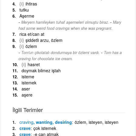
{i}
ihtiras
tutku
Aşerme
-
Meryem hamileyken tuhaf aşermeleri olmuştu biraz.
Mary
had some weird food cravings when she was pregnant.
rica et/can at
{i}
şiddetli arzu, özlem
{i}
özlem
-
Tom'un çikolatalı dondurmaya bir özlemi vardı.
Tom has a
craving for chocolate ice cream.
{i}
hasret
doymak bilmez iştah
isteme
istemek
aser
aşere
İlgili Terimler
craving
, wanting, desiring
özlem, isteyen, isteyen
crave
çok istemek
crave
-e can atmak