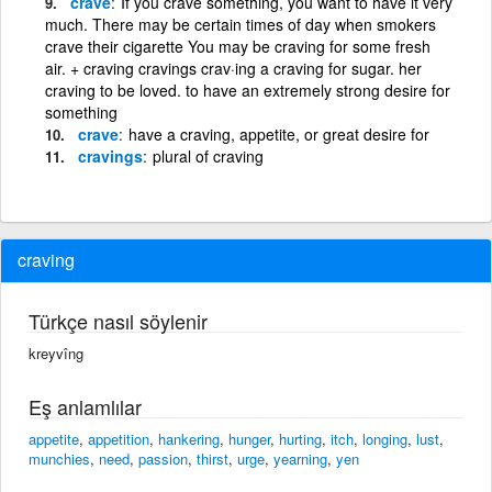
crave
If you crave something, you want to have it very
much. There may be certain times of day when smokers
crave their cigarette You may be craving for some fresh
air. + craving cravings crav·ing a craving for sugar. her
craving to be loved. to have an extremely strong desire for
something
crave
have a craving, appetite, or great desire for
cravings
plural of craving
craving
Türkçe nasıl söylenir
kreyvîng
Eş anlamlılar
appetite
,
appetition
,
hankering
,
hunger
,
hurting
,
itch
,
longing
,
lust
,
munchies
,
need
,
passion
,
thirst
,
urge
,
yearning
,
yen