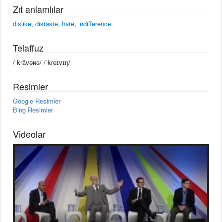
Zıt anlamlılar
dislike
,
distaste
,
hate
,
indifference
Telaffuz
/ˈkrāvəɴɢ/ /ˈkreɪvɪŋ/
Resimler
Google Resimler
Bing Resimler
Videolar