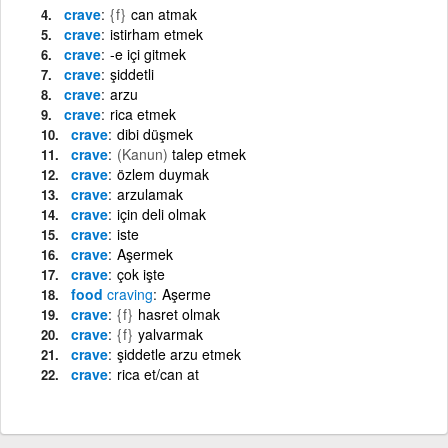
crave
{f}
can atmak
crave
istirham etmek
crave
-e içi gitmek
crave
şiddetli
crave
arzu
crave
rica etmek
crave
dibi düşmek
crave
(Kanun)
talep etmek
crave
özlem duymak
crave
arzulamak
crave
için deli olmak
crave
iste
crave
Aşermek
crave
çok işte
food
craving
Aşerme
crave
{f}
hasret olmak
crave
{f}
yalvarmak
crave
şiddetle arzu etmek
crave
rica et/can at