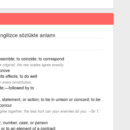
İngilizce sözlükte anlamı
esemble; to coincide; to correspond
 original; the two scales agree exactly.
pprove
ts effects; to do well
 every constitution.
ede;—followed by to
 statement, or action; to be in unison or concord; to be
 concur
ee together, the less hurt can your enemies do you. --Sir T.
, number, case, or person
 or to an element of a contract