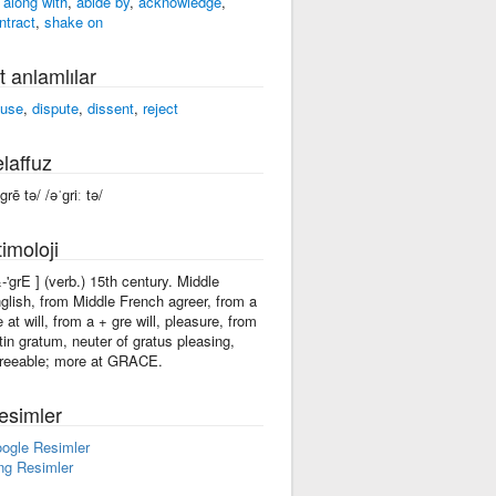
 along with
,
abide by
,
acknowledge
,
ntract
,
shake on
t anlamlılar
fuse
,
dispute
,
dissent
,
reject
laffuz
grē tə/ /əˈɡriː tə/
imoloji
&-'grE ] (verb.) 15th century. Middle
glish, from Middle French agreer, from a
e at will, from a + gre will, pleasure, from
tin gratum, neuter of gratus pleasing,
reeable; more at GRACE.
esimler
ogle Resimler
ng Resimler