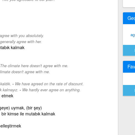
Ge
ag
 agree with you absolutely.
 generally agree with her.
utabık kalmak
The climate here doesn't agree with me.
Fav
limate doesn't agree with me.
-
kaldık.
We have agreed on the rate of discount.
-
k kalmayız.
We hardly ever agree on anything.
l etmek
 şeye) uymak, (bir şey)
 bir kimse ile mutabık kalmak
lleştirmek