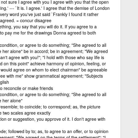
 not sure I agree with you I agree with you that the open
ing.' --- `It is. I agree.' I agree that the demise of London
very word you've just said `Frankly I found it rather
ark agreed. = concur disagree
hing, you say that you will do it. If you agree to a
 to pay me for the drawings Donna agreed to both
condition, or agree to do something; "She agreed to all
e her alone" be in accord; be in agreement; "We agreed
an't agree with you!"; "I hold with those who say life is
 on this point" achieve harmony of opinion, feeling, or
 would agree on whom to elect chairman" be agreeable
gree with me" show grammatical agreement; "Subjects
glish
 reconcile or make friends
condition, or agree to do something; "She agreed to all
e her alone"
esemble; to coincide; to correspond; as, the picture
he two scales agree exactly
ion or suggestion, you approve of it. I don't agree with
de; followed by to; as, to agree to an offer, or to opinion
eement; "We agreed on the terms of the settlement"; "I