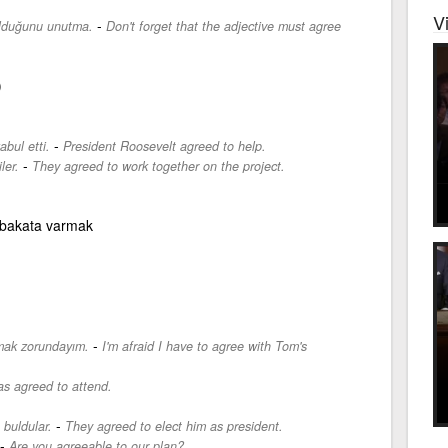
V
-
olduğunu unutma.
Don't forget that the adjective must agree
)
-
bul etti.
President Roosevelt agreed to help.
-
ler.
They agreed to work together on the project.
bakata varmak
-
lmak zorundayım.
I'm afraid I have to agree with Tom's
s agreed to attend.
-
buldular.
They agreed to elect him as president.
-
Are you agreeable to our plan?