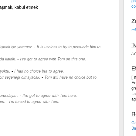
go
co
laşmak, kabul etmek
Zı
re
Te
-
lışmak işe yaramaz.
It is useless to try to persuade him to
/əˈ
-
a kaldık.
I've got to agree with Tom on this one.
Et
-
yoktu.
I had no choice but to agree.
-
[ 
bir seçeneği olmayacak.
Tom will have no choice but to
En
gr
La
-
zorundayım.
I've got to agree with Tom here.
ag
-
ım.
I'm forced to agree with Tom.
R
Go
Bi