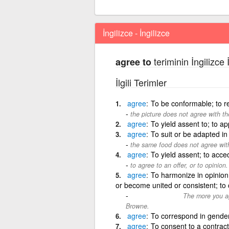
İngilizce - İngilizce
teriminin İngilizce 
agree to
İlgili Terimler
agree
To be conformable; to r
the picture does not agree with the
agree
To yield assent to; to a
agree
To suit or be adapted in i
the same food does not agree with
agree
To yield assent; to acc
to agree to an offer, or to opinion.
agree
To harmonize in opinion,
or become united or consistent; to
The more you agr
Can we this quote?
Browne.
agree
To correspond in gender
agree
To consent to a contract