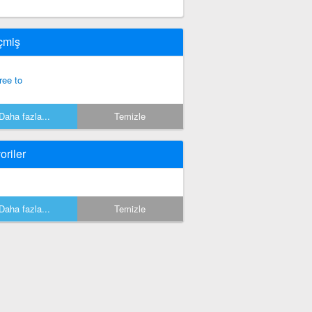
çmiş
ree to
Daha fazla...
Temizle
oriler
Daha fazla...
Temizle