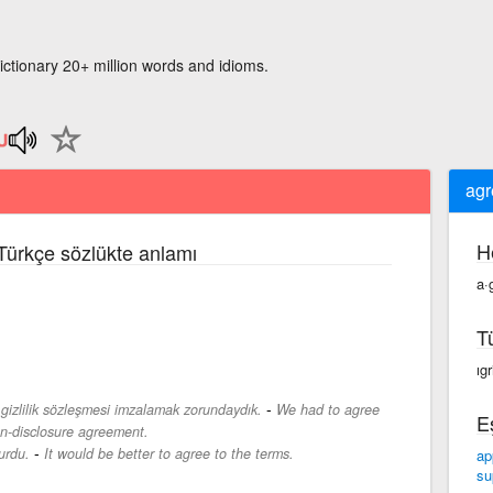
ictionary 20+ million words and idioms.
agr
H
 Türkçe sözlükte anlamı
a·
T
ıgr
-
 gizlilik sözleşmesi imzalamak zorundaydık.
We had to agree
E
non-disclosure agreement.
-
urdu.
It would be better to agree to the terms.
ap
su