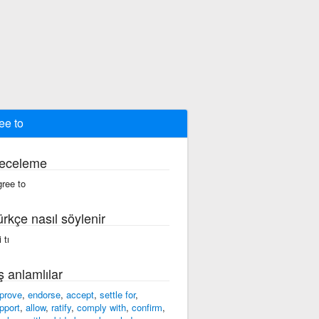
ee to
eceleme
gree to
ürkçe nasıl söylenir
i tı
ş anlamlılar
prove
,
endorse
,
accept
,
settle for
,
pport
,
allow
,
ratify
,
comply with
,
confirm
,