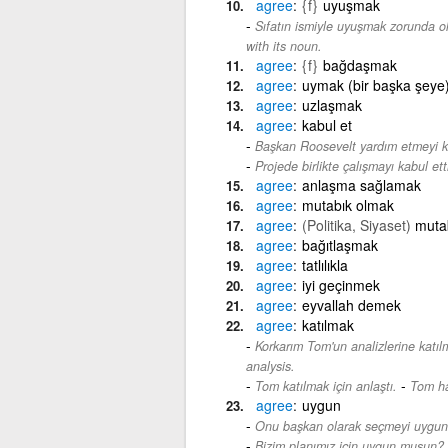
agree
{f}
uyuşmak
Sıfatın ismiyle uyuşmak zorunda 
with its noun.
agree
{f}
bağdaşmak
agree
uymak (bir başka şeye
agree
uzlaşmak
agree
kabul et
Başkan Roosevelt yardım etmeyi ka
Projede birlikte çalışmayı kabul etti
agree
anlaşma sağlamak
agree
mutabık olmak
agree
(Politika, Siyaset)
muta
agree
bağıtlaşmak
agree
tatlılıkla
agree
iyi geçinmek
agree
eyvallah demek
agree
katılmak
Korkarım Tom'un analizlerine katı
analysis.
-
Tom katılmak için anlaştı.
Tom ha
agree
uygun
Onu başkan olarak seçmeyi uygun 
Bizim planımız için uygun musun?