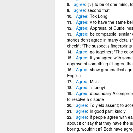
agree
{v}
to be of one mind, to
agree
second that
Agree
Tok Long
Agree
v to have the same bel
Agree
Appraisal of Guideline
Agree
be compatible, similar o
stories don't agree in many details
check"; "The suspect's fingerprints
Agree
go together; "The colo
Agree
If you agree with som
approve of something ("I agree that
Agree
show grammatical agre
English"
Agree
Msisi
Agree
> tongyi
Agree
d boundary A compromi
to resolve a dispute
agree
To yield assent; to acce
agree
In good part; kindly
agree
If people agree with e
about it or say that they have the s
boring, wouldn't it? Both have agr