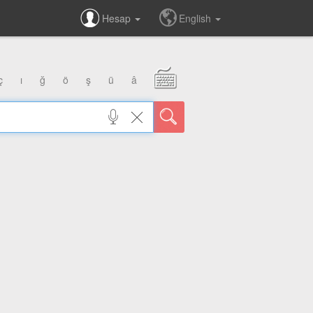
Hesap
English
ç
ı
ğ
ö
ş
ü
â