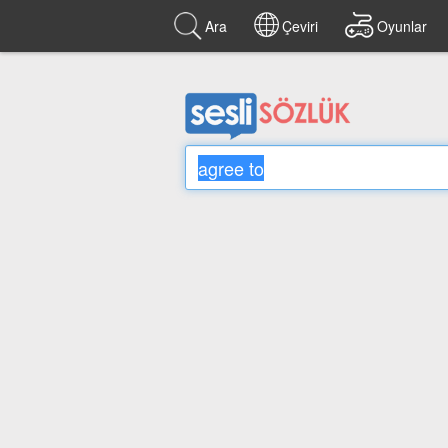
Ara
Çeviri
Oyunlar