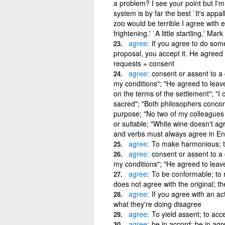
a problem? I see your point but I'm
system is by far the best `It's appall
zoo would be terrible I agree with e
frightening.' `A little startling,' M
agree
If you agree to do somet
proposal, you accept it. He agreed
requests = consent
agree
consent or assent to a 
my conditions"; "He agreed to leav
on the terms of the settlement"; "I c
sacred"; "Both philosophers concord
purpose; "No two of my colleagues
or suitable; "White wine doesn't a
and verbs must always agree in En
agree
To make harmonious; to
agree
consent or assent to a 
my conditions"; "He agreed to leav
agree
To be conformable; to r
does not agree with the original; t
agree
If you agree with an act
what they're doing disagree
agree
To yield assent; to acce
agree
be in accord; be in agr