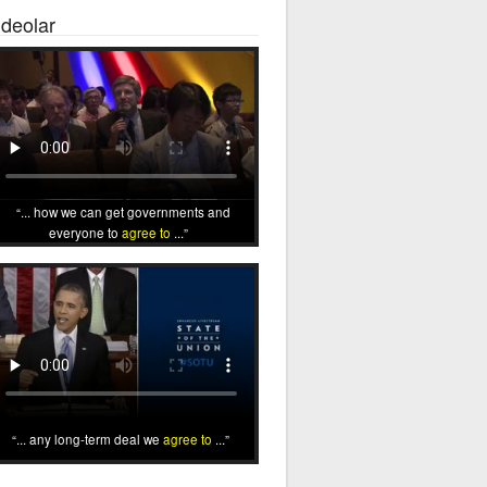
ideolar
... how we can get governments and
everyone to
agree to
...
... any long-term deal we
agree to
...