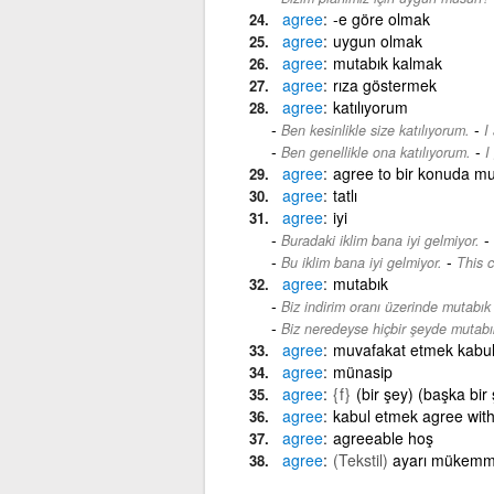
agree
-e göre olmak
agree
uygun olmak
agree
mutabık kalmak
agree
rıza göstermek
agree
katılıyorum
-
Ben kesinlikle size katılıyorum.
I
-
Ben genellikle ona katılıyorum.
I
agree
agree to bir konuda m
agree
tatlı
agree
iyi
-
Buradaki iklim bana iyi gelmiyor.
-
Bu iklim bana iyi gelmiyor.
This c
agree
mutabık
Biz indirim oranı üzerinde mutabık 
Biz neredeyse hiçbir şeyde mutabı
agree
muvafakat etmek kabu
agree
münasip
agree
{f}
(bir şey) (başka bir
agree
kabul etmek agree with
agree
agreeable hoş
agree
(Tekstil)
ayarı mükemme