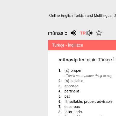
Online English Turkish and Multilingual D
münasip
Türkçe - İngilizce
teriminin Türkçe İ
münasip
{s}
proper
-
That's not a proper thing to say.
{s}
suitable
apposite
pertinent
pat
fit, suitable, proper; advisable
decorous
tailormade