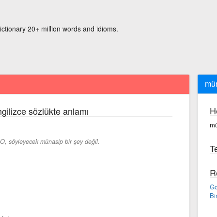
ictionary 20+ million words and idioms.
mü
H
ngilizce sözlükte anlamı
mü
O, söyleyecek münasip bir şey değil.
Te
R
Go
Bi