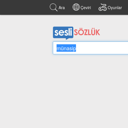
Ara
Çeviri
Oyunlar