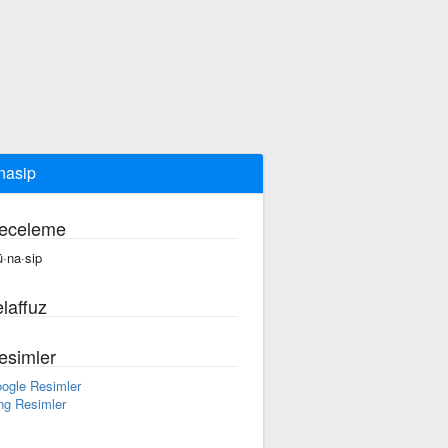
nasip
eceleme
·na·sip
laffuz
esimler
ogle Resimler
ng Resimler