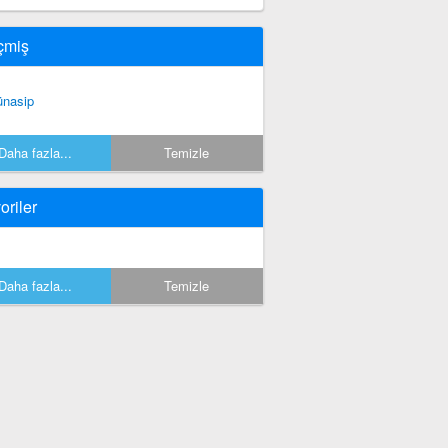
çmiş
nasip
Daha fazla...
Temizle
oriler
Daha fazla...
Temizle