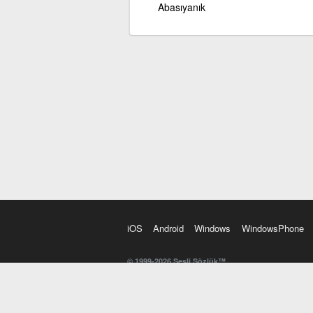
Abasıyanık
iOS
Android
Windows
WindowsPhone
© 1999-2026 Sesli Sözlük™
20 dilde online sözlük. 20 milyondan fazla sözcük ve anl
kelimesi. Yazım Türkçeleştirici ile hatalı Türkçe metinl
İngilizce kelime haznenizi arttıracak kelime oyunları. 
seslendirilişini otomatik dinlemek için ayarlardan isteğin