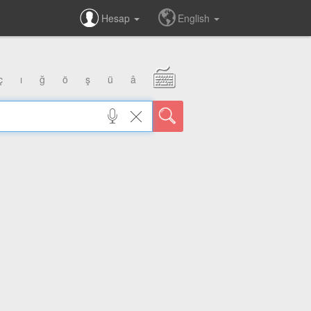
Hesap
English
ç
ı
ğ
ö
ş
ü
â