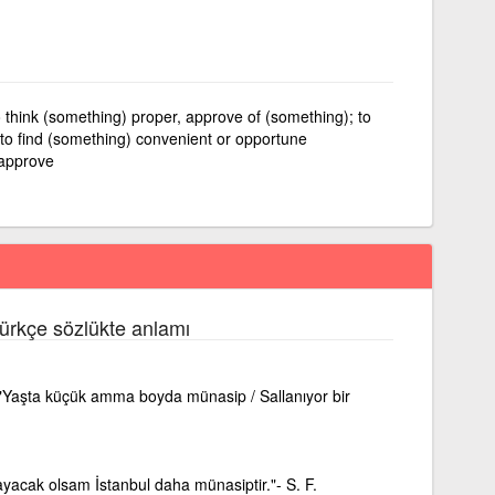
o think (something) proper, approve of (something); to
 to find (something) convenient or opportune
o approve
ürkçe sözlükte anlamı
"Yaşta küçük amma boyda münasip / Sallanıyor bir
yacak olsam İstanbul daha münasiptir."- S. F.