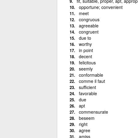
fit, suitable, proper, apt, approp
opportune; convenient
meet
congruous
agreeable
congruent
due to
worthy
in point
decent
felicitous
seemly
conformable
comme il faut
sufficient
favorable
due
apt
commensurate
beseem
right
agree
amiss