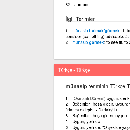
apropos
İlgili Terimler
münasip
bulmak/görmek
1. t
consider (something) advisable. 2.
münasip
görmek
to see fit, t
Türkçe - Türkçe
teriminin Türkçe T
münasip
(Osmanlı Dönemi)
uygun, denk
Beğenilen, hoşa giden, uygun: 
fidanca dal gibi."- Dadaloğlu
Beğenilen, hoşa giden, uygun
Uygun, yerinde
Uygun, yerinde: "O şekilde yaşa