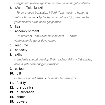
Düzgün bir şekilde eğitilirse müzikal yetenek geliştirilebilir.
(Askeri,Teknik)
skill
To be a good translator, I think Tom needs to hone his
-
skills a bit more.
İyi bir tercüman olmak için, sanırım Tom
yeteneklerini biraz daha geliştirmeli.
flair
accomplishment
-
I'm proud of Tom's accomplishments.
Tom'un
yetenekleriyle gurur duyuyorum.
resource
capacity
skills
-
Students should develop their reading skills.
Öğrenciler,
okuma yeteneklerini geliştirmeliler.
caliber
gift
-
She is a gifted artist.
Yetenekli bir sanatçıdır.
facility
prerogative
qualification
knack
dowery