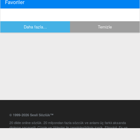
Favoriler
Daha fazla...
Temizle
© 1999-2026 Sesli Sözlük™
20 dilde online sözlük. 20 milyondan fazla sözcük ve anlamı üç farklı aksanda
dinleme seçeneği. Cümle ve Videolar ile zenginleştirilmiş içerik. Etimoloji, Eş ve
Zıt anlamlar, kelime okunuşları ve günün kelimesi. Yazım Türkçeleştirici ile hatalı
Türkçe metinleri düzeltme. iOS, Android ve Windows mobil platformlarda online