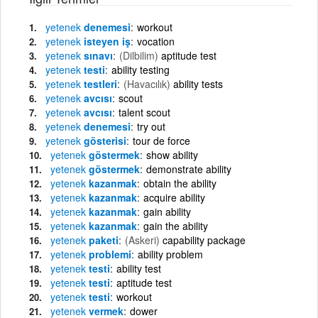
yetenek
denemesi
workout
yetenek
isteyen iş
vocation
yetenek
sınavı
(Dilbilim)
aptitude test
yetenek
testi
ability testing
yetenek
testleri
(Havacılık)
ability tests
yetenek
avcısı
scout
yetenek
avcısı
talent scout
yetenek
denemesi
try out
yetenek
gösterisi
tour de force
yetenek
göstermek
show ability
yetenek
göstermek
demonstrate ability
yetenek
kazanmak
obtain the ability
yetenek
kazanmak
acquire ability
yetenek
kazanmak
gain ability
yetenek
kazanmak
gain the ability
yetenek
paketi
(Askeri)
capability package
yetenek
problemi
ability problem
yetenek
testi
ability test
yetenek
testi
aptitude test
yetenek
testi
workout
yetenek
vermek
dower