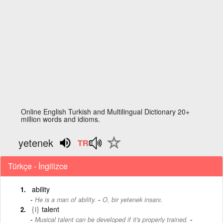
Online English Turkish and Multilingual Dictionary 20+
million words and idioms.
yetenek
Türkçe - İngilizce
ability
-
He is a man of ability.
O, bir yetenek insanı.
{i}
talent
-
Musical talent can be developed if it's properly trained.