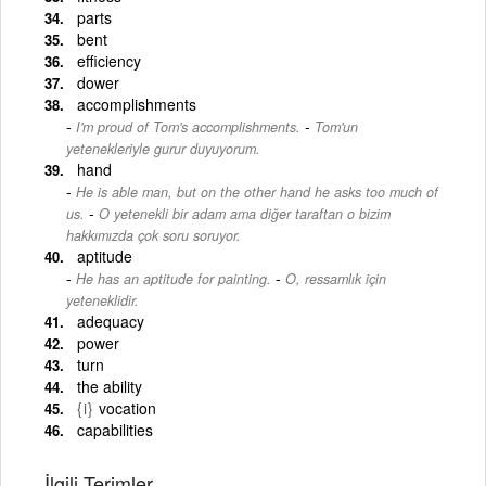
parts
bent
efficiency
dower
accomplishments
-
I'm proud of Tom's accomplishments.
Tom'un
yetenekleriyle gurur duyuyorum.
hand
He is able man, but on the other hand he asks too much of
-
us.
O yetenekli bir adam ama diğer taraftan o bizim
hakkımızda çok soru soruyor.
aptitude
-
He has an aptitude for painting.
O, ressamlık için
yeteneklidir.
adequacy
power
turn
the ability
{i}
vocation
capabilities
İlgili Terimler