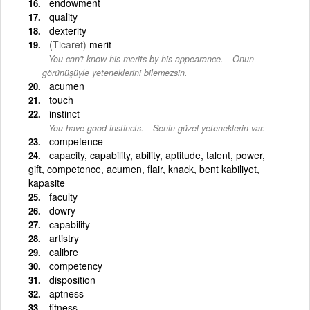
endowment
quality
dexterity
(Ticaret)
merit
-
You can't know his merits by his appearance.
Onun
görünüşüyle yeteneklerini bilemezsin.
acumen
touch
instinct
-
You have good instincts.
Senin güzel yeteneklerin var.
competence
capacity, capability, ability, aptitude, talent, power,
gift, competence, acumen, flair, knack, bent kabiliyet,
kapasite
faculty
dowry
capability
artistry
calibre
competency
disposition
aptness
fitness