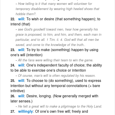
How telling is it that many women will volunteer for
temporary disablement by wearing high heeled shoes that
hobble them?.
will
To wish or desire (that something happen); to
intend (that)
see God's goodwill toward men, hear how generally his
grace is proposed, to him, and him, and them, each man in
particular, and to all. 1 Tim. ii. 4. God will that all men be
saved, and come to the knowledge of the truth..
will
To try to make (something) happen by using
one's will (intention)
All the fans were willing their team to win the game.
will
One's independent faculty of choice; the ability
to be able to exercise one's choice or intention
Of course, man's will is often regulated by his reason.
will
To choose to (do something), used to express
intention but without any temporal connotations (+ bare
infinitive)
will
Desire, longing. (Now generally merged with
later senses.)
He felt a great will to make a pilgrimage to the Holy Land.
willingly
Of one’s own free will; freely and