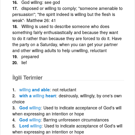
God willing: see god
disposed or willing to comply; "someone amenable to
persuasion"; "the spirit indeed is willing but the flesh is
weak"- Matthew 26: 41
Willing is used to describe someone who does
something fairly enthusiastically and because they want
to do it rather than because they are forced to do it. Have
the party on a Saturday, when you can get your partner
and other willing adults to help unwilling, reluctant
prepared
lief
İlgili Terimler
willing
and able
not reluctant
with a
willing
heart
desirously, willingly, by one's own
choice
God
willing
Used to indicate acceptance of God's will
when expressing an intention or hope
God
willing
Barring unforeseen circumstances
Lord
willing
Used to indicate acceptance of God's will
when expressing an intention or hope