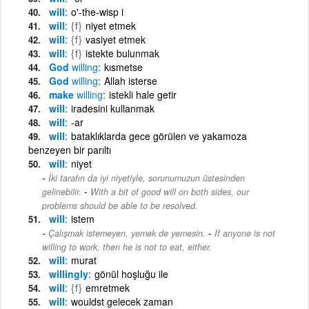
will
o'-the-wisp i
will
{f}
niyet etmek
will
{f}
vasiyet etmek
will
{f}
istekte bulunmak
God
willing
kısmetse
God
willing
Allah isterse
make
willing
istekli hale getir
will
iradesini kullanmak
will
-ar
will
bataklıklarda gece görülen ve yakamoza
benzeyen bir parıltı
will
niyet
İki tarafın da iyi niyetiyle, sorunumuzun üstesinden
-
gelinebilir.
With a bit of good will on both sides, our
problems should be able to be resolved.
will
istem
-
Çalışmak istemeyen, yemek de yemesin.
If anyone is not
willing to work, then he is not to eat, either.
will
murat
willingly
gönül hoşluğu ile
will
{f}
emretmek
will
wouldst gelecek zaman