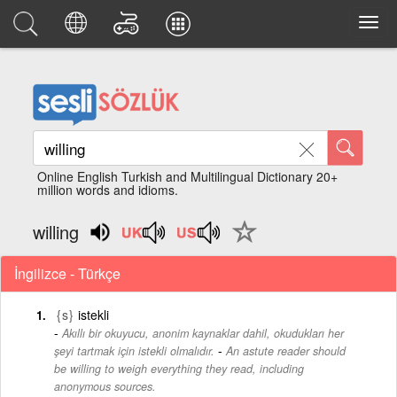
Online English Turkish and Multilingual Dictionary 20+
million words and idioms.
willing
İngilizce - Türkçe
{s}
istekli
Akıllı bir okuyucu, anonim kaynaklar dahil, okudukları her
-
şeyi tartmak için istekli olmalıdır.
An astute reader should
be willing to weigh everything they read, including
anonymous sources.