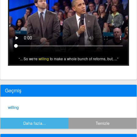
... So we're
willing
to make a whole bunch of reforms, but, ...
Geçmiş
willing
Daha fazla...
Temizle