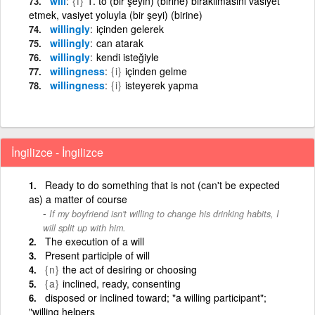
will
{f}
1. to (bir şeyin) (birine) bırakılmasını vasiyet
etmek, vasiyet yoluyla (bir şeyi) (birine)
willingly
içinden gelerek
willingly
can atarak
willingly
kendi isteğiyle
willingness
{i}
içinden gelme
willingness
{i}
isteyerek yapma
İngilizce - İngilizce
Ready to do something that is not (can't be expected
as) a matter of course
If my boyfriend isn't willing to change his drinking habits, I
will split up with him.
The execution of a will
Present participle of will
{n}
the act of desiring or choosing
{a}
inclined, ready, consenting
disposed or inclined toward; "a willing participant";
"willing helpers