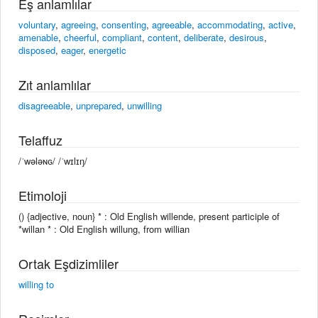
Eş anlamlılar
voluntary
,
agreeing
,
consenting
,
agreeable
,
accommodating
,
active
,
amenable
,
cheerful
,
compliant
,
content
,
deliberate
,
desirous
,
disposed
,
eager
,
energetic
Zıt anlamlılar
disagreeable
,
unprepared
,
unwilling
Telaffuz
/ˈwələɴɢ/ /ˈwɪlɪŋ/
Etimoloji
() {adjective, noun} * : Old English willende, present participle of
*willan * : Old English willung, from willian
Ortak Eşdizimliler
willing to