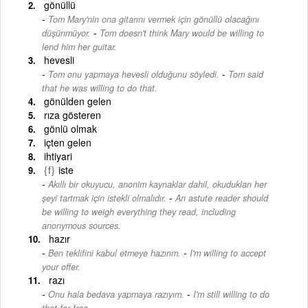
gönüllü
Tom Mary'nin ona gitarını vermek için gönüllü olacağını
-
düşünmüyor.
Tom doesn't think Mary would be willing to
lend him her guitar.
hevesli
-
Tom onu yapmaya hevesli olduğunu söyledi.
Tom said
that he was willing to do that.
gönülden gelen
rıza gösteren
gönlü olmak
içten gelen
ihtiyari
{f}
iste
Akıllı bir okuyucu, anonim kaynaklar dahil, okudukları her
-
şeyi tartmak için istekli olmalıdır.
An astute reader should
be willing to weigh everything they read, including
anonymous sources.
hazır
-
Ben teklifini kabul etmeye hazırım.
I'm willing to accept
your offer.
razı
-
Onu hala bedava yapmaya razıyım.
I'm still willing to do
that for free.