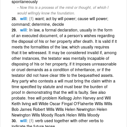
spontaneously
Now this is a process of the mind or thought, of which I
would willingly know the foundation.
will
{f}
want; act by will power; cause will power;
command; determine, decide
will
In law, a formal declaration, usually in the form
of an executed document, of a person's wishes regarding
the disposal of his or her property after death. It is valid if it
meets the formalities of the law, which usually requires
that it be witnessed. It may be considered invalid if, among
other instances, the testator was mentally incapable of
disposing of his or her property, if it imposes unreasonable
or cruel demands as a condition of inheritance, or if the
testator did not have clear title to the bequeathed assets.
Any party who contests a will must bring the claim within a
time specified by statute and must bear the burden of
proof in demonstrating that the will is faulty. See also
probate. free will problem Kellogg John Harvey and Will
Keith living will Wilde Oscar Fingal O'Flahertie Wills Wills
Bob James Robert Wills Wills Helen Newington Helen
Newington Wills Moody Roark Helen Wills Moody
will
{f}
verb used together with other verbs to
indicate the future tense