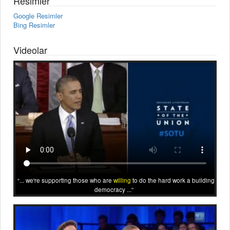
Resimler
Google Resimler
Bing Resimler
Videolar
... we're supporting those who are
willing
to do the hard work a building
democracy ...