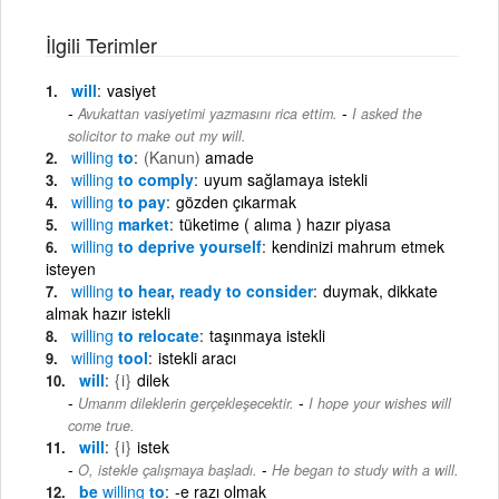
İlgili Terimler
will
vasiyet
-
Avukattan vasiyetimi yazmasını rica ettim.
I asked the
solicitor to make out my will.
willing
to
(Kanun)
amade
willing
to comply
uyum sağlamaya istekli
willing
to pay
gözden çıkarmak
willing
market
tüketime ( alıma ) hazır piyasa
willing
to deprive yourself
kendinizi mahrum etmek
isteyen
willing
to hear, ready to consider
duymak, dikkate
almak hazır istekli
willing
to relocate
taşınmaya istekli
willing
tool
istekli aracı
will
{i}
dilek
-
Umarım dileklerin gerçekleşecektir.
I hope your wishes will
come true.
will
{i}
istek
-
O, istekle çalışmaya başladı.
He began to study with a will.
be
willing
to
-e razı olmak