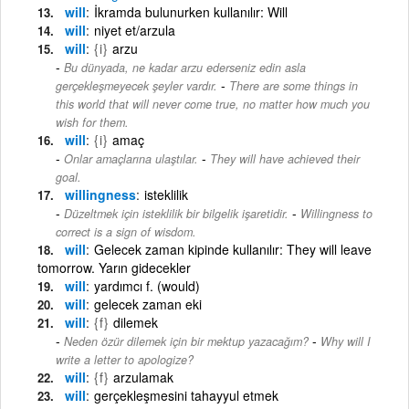
will
İkramda bulunurken kullanılır: Will
will
niyet et/arzula
will
{i}
arzu
Bu dünyada, ne kadar arzu ederseniz edin asla
-
gerçekleşmeyecek şeyler vardır.
There are some things in
this world that will never come true, no matter how much you
wish for them.
will
{i}
amaç
-
Onlar amaçlarına ulaştılar.
They will have achieved their
goal.
willingness
isteklilik
-
Düzeltmek için isteklilik bir bilgelik işaretidir.
Willingness to
correct is a sign of wisdom.
will
Gelecek zaman kipinde kullanılır: They will leave
tomorrow. Yarın gidecekler
will
yardımcı f. (would)
will
gelecek zaman eki
will
{f}
dilemek
-
Neden özür dilemek için bir mektup yazacağım?
Why will I
write a letter to apologize?
will
{f}
arzulamak
will
gerçekleşmesini tahayyul etmek