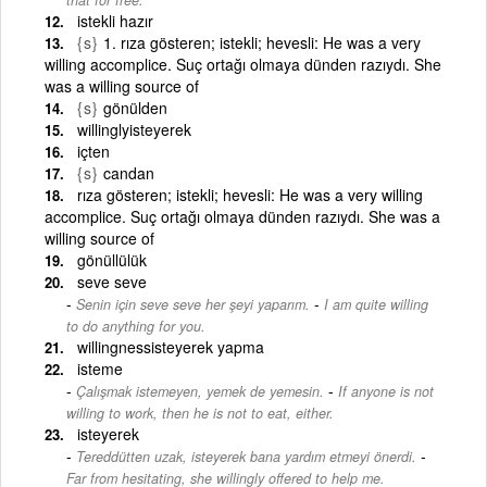
istekli hazır
{s}
1. rıza gösteren; istekli; hevesli: He was a very
willing accomplice. Suç ortağı olmaya dünden razıydı. She
was a willing source of
{s}
gönülden
willinglyisteyerek
içten
{s}
candan
rıza gösteren; istekli; hevesli: He was a very willing
accomplice. Suç ortağı olmaya dünden razıydı. She was a
willing source of
gönüllülük
seve seve
-
Senin için seve seve her şeyi yaparım.
I am quite willing
to do anything for you.
willingnessisteyerek yapma
isteme
-
Çalışmak istemeyen, yemek de yemesin.
If anyone is not
willing to work, then he is not to eat, either.
isteyerek
-
Tereddütten uzak, isteyerek bana yardım etmeyi önerdi.
Far from hesitating, she willingly offered to help me.