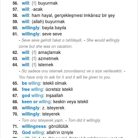
will
{f}
buyurmak
will
-acak
will
ham hayal, gerçekleşmesi imkânsız bir şey
will
(allah) buyurmak
willingly
bayıla bayıla
willingly
seve seve
-
Seve seve gelirdi fakat o tatildeydi.
She would willingly
come but she was on vacation.
will
{f}
amaçlamak
will
{f}
azmetmek
will
{f}
istemek
-
Siz sadece onu istemek zorundasınız ve o size verilecektir.
You have only to ask for it and it will be given to you.
be
willing
istekli olmak
free
willing
ücretsiz istekli
god
willing
inşaallah
keen or
willing
keskin veya istekli
willingly
z. isteyerek
willingly
isteyerek
-
Tom onu isteyerek yaptı.
Tom did it willingly.
willingness
gönüllülük
God
willing
allah'ın izniyle