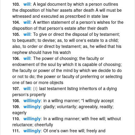
will
A legal document by which a person outlines
the disposition of his/her assets after death A will must be
witnessed and executed as prescribed in state law
will
A written statement of a person's wishes for the
disposition of that person's estate after their death
will
To give or direct the disposal of by testament;
to bequeath; to devise; as, to will one's estate to a child;
also, to order or direct by testament; as, he willed that his
nephew should have his watch
will
The power of choosing; the faculty or
endowment of the soul by which it is capable of choosing;
the faculty or power of the mind by which we decide to do
or not to do; the power or faculty of preferring or selecting
one of two or more objects
will
{i}
last testament listing inheritors of a dying
person's property
willingly
in a willing manner; "I willingly accept
willingly
gladly; voluntarily; agreeably, readily;
eagerly
willingly
In a willing manner; with free will; without
reluctance; cheerfully
willingly
Of one's own free will; freely and