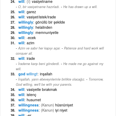
will
{i}
vasiyetname
-
O, bir vasiyetname hazırladı.
He has drawn up a will.
will
garez
will
vasiyet/istek/irade
willingly
gönüllü bir şekilde
willingly
helalinden
willingly
memnuniyetle
will
-ecek
will
azim
-
Azim ve sabır her kapıyı açar.
Patience and hard work will
conquer all.
will
irade
-
İrademe karşı beni gönderdi.
He made me go against my
will.
god
willing
!
inşallah
-
İnşallah, yarın ebeveynlerinle birlikte olacağız.
Tomorrow,
God willing, we'll be with your parents.
will
vasiyetle bırakmak
will
istenç
will
husumet
willingness
(Kanun)
hüsnüniyet
willingness
(Kanun)
iyi niyet
will
-er