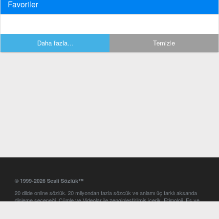
Favoriler
Daha fazla...
Temizle
© 1999-2026 Sesli Sözlük™
20 dilde online sözlük. 20 milyondan fazla sözcük ve anlamı üç farklı aksanda
dinleme seçeneği. Cümle ve Videolar ile zenginleştirilmiş içerik. Etimoloji, Eş ve
Zıt anlamlar, kelime okunuşları ve günün kelimesi. Yazım Türkçeleştirici ile hatalı
Türkçe metinleri düzeltme. iOS, Android ve Windows mobil platformlarda online