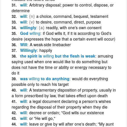
will
Arbitrary disposal; power to control, dispose, or
determine
will
{n}
a choice, command, bequest, testament
will
{v}
to desire, command, direct, purpose
willingly
{a}
readily, with one's own consent
God
willing
if God wills it, if it is according to God's
desire (expresses the hope that a certain event will occur)
Will
A weak-side linebacker
Willingly
happily
the spirit is
willing
but the flesh is weak
amusing
saying used when one would like to do something but
does not have the time or ability or energy necessary to
do it
was
willing
to do anything
would do everything
possible only to reach his target
will
A testamentary disposition of property, usually in
a form prescribed by law, that takes effect upon death
will
a legal document declaring a person's wishes
regarding the disposal of their property when they die
will
decree or ordain; "God wills our existence
will
or "He will go,"
will
leave or give by will after one's death; "My aunt