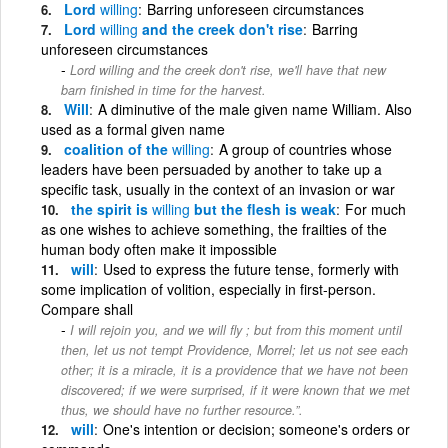
Lord
willing
Barring unforeseen circumstances
Lord
willing
and the creek don't rise
Barring
unforeseen circumstances
Lord willing and the creek don't rise, we'll have that new
barn finished in time for the harvest.
Will
A diminutive of the male given name William. Also
used as a formal given name
coalition of the
willing
A group of countries whose
leaders have been persuaded by another to take up a
specific task, usually in the context of an invasion or war
the spirit is
willing
but the flesh is weak
For much
as one wishes to achieve something, the frailties of the
human body often make it impossible
will
Used to express the future tense, formerly with
some implication of volition, especially in first-person.
Compare shall
I will rejoin you, and we will fly ; but from this moment until
then, let us not tempt Providence, Morrel; let us not see each
other; it is a miracle, it is a providence that we have not been
discovered; if we were surprised, if it were known that we met
thus, we should have no further resource.”.
will
One's intention or decision; someone's orders or