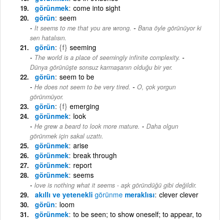
görünmek
come into sight
görün
seem
-
It seems to me that you are wrong.
Bana öyle görünüyor ki
sen hatalısın.
görün
{f}
seeming
-
The world is a place of seemingly infinite complexity.
Dünya görünüşte sonsuz karmaşanın olduğu bir yer.
görün
seem to be
-
He does not seem to be very tired.
O, çok yorgun
görünmüyor.
görün
{f}
emerging
görünmek
look
-
He grew a beard to look more mature.
Daha olgun
görünmek için sakal uzattı.
görünmek
arise
görünmek
break through
görünmek
report
görünmek
seems
love is nothing what it seems - aşk göründüğü gibi değildir.
akıllı ve yetenekli
görünme
meraklısı
clever clever
görün
loom
görünmek
to be seen; to show oneself; to appear, to