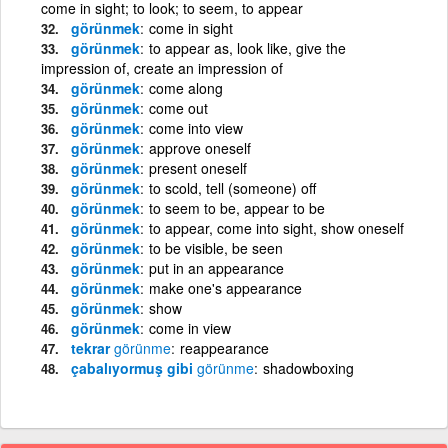
come in sight; to look; to seem, to appear
görünmek
come in sight
görünmek
to appear as, look like, give the
impression of, create an impression of
görünmek
come along
görünmek
come out
görünmek
come into view
görünmek
approve oneself
görünmek
present oneself
görünmek
to scold, tell (someone) off
görünmek
to seem to be, appear to be
görünmek
to appear, come into sight, show oneself
görünmek
to be visible, be seen
görünmek
put in an appearance
görünmek
make one's appearance
görünmek
show
görünmek
come in view
tekrar
görünme
reappearance
çabalıyormuş gibi
görünme
shadowboxing