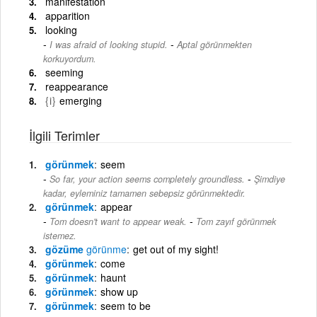
manifestation
apparition
looking
-
I was afraid of looking stupid.
Aptal görünmekten
korkuyordum.
seeming
reappearance
{i}
emerging
İlgili Terimler
görünmek
seem
-
So far, your action seems completely groundless.
Şimdiye
kadar, eyleminiz tamamen sebepsiz görünmektedir.
görünmek
appear
-
Tom doesn't want to appear weak.
Tom zayıf görünmek
istemez.
gözüme
görünme
get out of my sight!
görünmek
come
görünmek
haunt
görünmek
show up
görünmek
seem to be