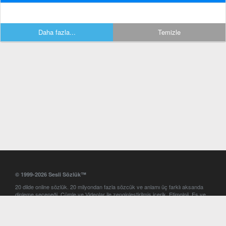
Daha fazla...
Temizle
© 1999-2026 Sesli Sözlük™
20 dilde online sözlük. 20 milyondan fazla sözcük ve anlamı üç farklı aksanda
dinleme seçeneği. Cümle ve Videolar ile zenginleştirilmiş içerik. Etimoloji, Eş ve
Zıt anlamlar, kelime okunuşları ve günün kelimesi. Yazım Türkçeleştirici ile hatalı
Türkçe metinleri düzeltme. iOS, Android ve Windows mobil platformlarda online
ve offline sözlük programları. Sesli Sözlük garantisinde Profesyonel çeviri
hizmetleri. İngilizce kelime haznenizi arttıracak kelime oyunları. Ayarlar