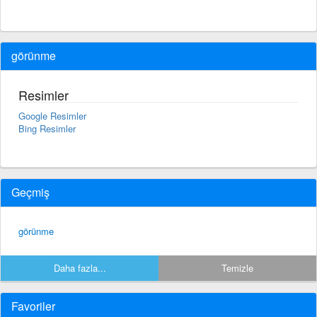
görünme
Resimler
Google Resimler
Bing Resimler
Geçmiş
görünme
Daha fazla...
Temizle
Favoriler