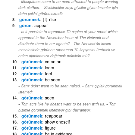
Mosquitoes seem to be more attracted to people wearing
-
dark clothes.
Sivrisinekler koyu giysiler giyen insanlar için
daha çekici görünmektedir.
görünmek
{f}
rise
görün
appear
Is it possible to reproduce 70 copies of your report which
appeared in the November issue of The Network and
-
distribute them to our agents?
The Network'ün kasım
meselesinde görünen raporunun 70 kopyasını üretmek ve
onları ajanlarımıza dağıtmak mümkün mü?
görünmek
come on
görünmek
loom
görünmek
feel
görünmek
be seen
-
Sami didn't want to be seen naked.
Sami çıplak görünmek
istemedi.
görünmek
seen
-
Tom acts like he doesn't want to be seen with us.
Tom
bizimle görünmek istemiyor gibi davranıyor.
görünmek
reappear
görünmek
show oneself
görünmek
figure
görünmek
be in evidence