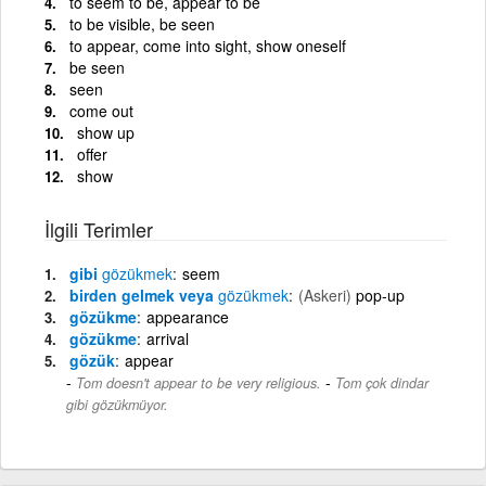
to seem to be, appear to be
to be visible, be seen
to appear, come into sight, show oneself
be seen
seen
come out
show up
offer
show
İlgili Terimler
gibi
gözükmek
seem
birden gelmek veya
gözükmek
(Askeri)
pop-up
gözükme
appearance
gözükme
arrival
gözük
appear
-
Tom doesn't appear to be very religious.
Tom çok dindar
gibi gözükmüyor.