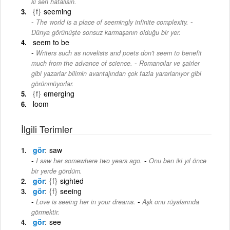
ki sen hatalısın.
{f}
seeming
-
The world is a place of seemingly infinite complexity.
Dünya görünüşte sonsuz karmaşanın olduğu bir yer.
seem to be
Writers such as novelists and poets don't seem to benefit
-
much from the advance of science.
Romancılar ve şairler
gibi yazarlar bilimin avantajından çok fazla yararlanıyor gibi
görünmüyorlar.
{f}
emerging
loom
İlgili Terimler
gör
saw
-
I saw her somewhere two years ago.
Onu ben iki yıl önce
bir yerde gördüm.
gör
{f}
sighted
gör
{f}
seeing
-
Love is seeing her in your dreams.
Aşk onu rüyalarında
görmektir.
gör
see