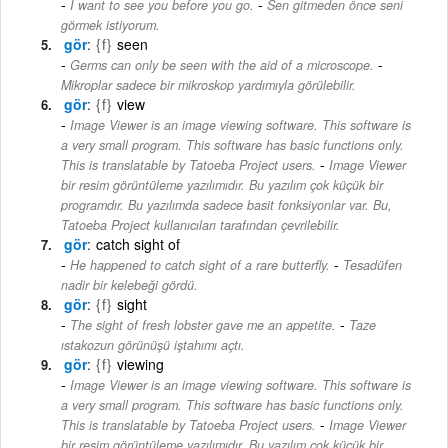
-
I want to see you before you go.
Sen gitmeden önce seni
görmek istiyorum.
gör
{f}
seen
-
Germs can only be seen with the aid of a microscope.
Mikroplar sadece bir mikroskop yardımıyla görülebilir.
gör
{f}
view
Image Viewer is an image viewing software. This software is
a very small program. This software has basic functions only.
-
This is translatable by Tatoeba Project users.
Image Viewer
bir resim görüntüleme yazılımıdır. Bu yazılım çok küçük bir
programdır. Bu yazılımda sadece basit fonksiyonlar var. Bu,
Tatoeba Project kullanıcıları tarafından çevrilebilir.
gör
catch sight of
-
He happened to catch sight of a rare butterfly.
Tesadüfen
nadir bir kelebeği gördü.
gör
{f}
sight
-
The sight of fresh lobster gave me an appetite.
Taze
ıstakozun görünüşü iştahımı açtı.
gör
{f}
viewing
Image Viewer is an image viewing software. This software is
a very small program. This software has basic functions only.
-
This is translatable by Tatoeba Project users.
Image Viewer
bir resim görüntüleme yazılımıdır. Bu yazılım çok küçük bir