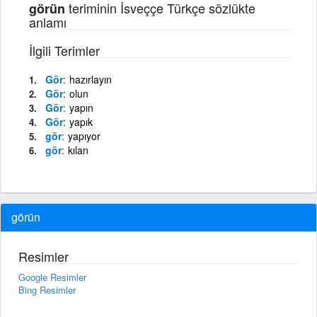
teriminin İsveççe Türkçe sözlükte
görün
anlamı
İlgili Terimler
Gör
hazırlayın
Gör
olun
Gör
yapın
Gör
yapık
gör
yapıyor
gör
kılan
görün
Resimler
Google Resimler
Bing Resimler