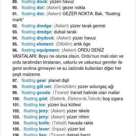
floating
dock
yüzen havuz
floating
dot
(Askeri)
gezer nokta
floating
dot
(Askeri)
GEZER NOKTA: Bak. "floating
mark"
floating
dredge
(Askeri)
yüzer tarak gemisi
floating
dredge
dubalı tarak
floating
drydock
(Askeri)
yüzer havuz
floating
element
(Dilbilim)
artık öge
floating
equipment
(Askeri)
ORDU DENİZ
VASITALARI: Boyu ne olursa olsun, Ordu'nun malı olan ve
ordu tarafından kiralanan, uskurlu ve uskursuz gemiler ile
gemi sınıfına girmeyen ve su üstünde kullanılan diğer her
çeşit malzeme
floating
gear
planet dişli
floating
gill net
(Denizbilim)
yüzer solungaç ağı
floating
goods
(Ticaret)
transit halinde olan mallar
floating
grid
(Elektrik, Elektronik,Teknik)
boş ızgara
floating
ice
yüzen buz kütlesi
floating
jetty
(Askeri)
yüzer iskele
floating
jetty
(Askeri)
yüzer rıhtım
floating
knife
(Tekstil)
havada rakle
floating
lever
(İnşaat)
yüzer kol
floating
lien
(Ticaret)
dalgalı haciz