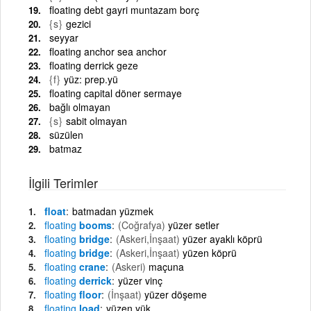
floating debt gayri muntazam borç
{s}
gezici
seyyar
floating anchor sea anchor
floating derrick geze
{f}
yüz: prep.yü
floating capital döner sermaye
bağlı olmayan
{s}
sabit olmayan
süzülen
batmaz
İlgili Terimler
float
batmadan yüzmek
floating
booms
(Coğrafya)
yüzer setler
floating
bridge
(Askeri,İnşaat)
yüzer ayaklı köprü
floating
bridge
(Askeri,İnşaat)
yüzen köprü
floating
crane
(Askeri)
maçuna
floating
derrick
yüzer vinç
floating
floor
(İnşaat)
yüzer döşeme
floating
load
yüzen yük