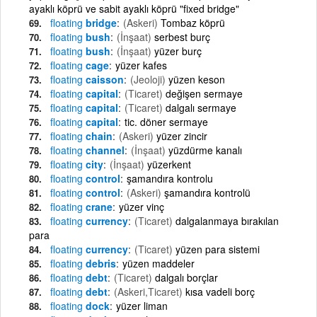
ayaklı köprü ve sabit ayaklı köprü "fixed bridge"
floating
bridge
(Askeri)
Tombaz köprü
floating
bush
(İnşaat)
serbest burç
floating
bush
(İnşaat)
yüzer burç
floating
cage
yüzer kafes
floating
caisson
(Jeoloji)
yüzen keson
floating
capital
(Ticaret)
değişen sermaye
floating
capital
(Ticaret)
dalgalı sermaye
floating
capital
tic. döner sermaye
floating
chain
(Askeri)
yüzer zincir
floating
channel
(İnşaat)
yüzdürme kanalı
floating
city
(İnşaat)
yüzerkent
floating
control
şamandıra kontrolu
floating
control
(Askeri)
şamandıra kontrolü
floating
crane
yüzer vinç
floating
currency
(Ticaret)
dalgalanmaya bırakılan
para
floating
currency
(Ticaret)
yüzen para sistemi
floating
debris
yüzen maddeler
floating
debt
(Ticaret)
dalgalı borçlar
floating
debt
(Askeri,Ticaret)
kısa vadeli borç
floating
dock
yüzer liman