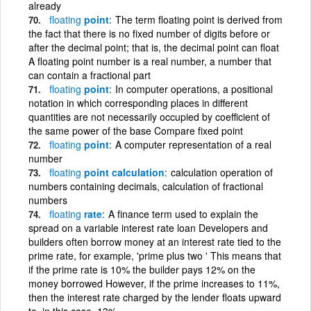
already
floating
point
The term floating point is derived from
the fact that there is no fixed number of digits before or
after the decimal point; that is, the decimal point can float
A floating point number is a real number, a number that
can contain a fractional part
floating
point
In computer operations, a positional
notation in which corresponding places in different
quantities are not necessarily occupied by coefficient of
the same power of the base Compare fixed point
floating
point
A computer representation of a real
number
floating
point calculation
calculation operation of
numbers containing decimals, calculation of fractional
numbers
floating
rate
A finance term used to explain the
spread on a variable interest rate loan Developers and
builders often borrow money at an interest rate tied to the
prime rate, for example, 'prime plus two ' This means that
if the prime rate is 10% the builder pays 12% on the
money borrowed However, if the prime increases to 11%,
then the interest rate charged by the lender floats upward
to, in this case, 13%