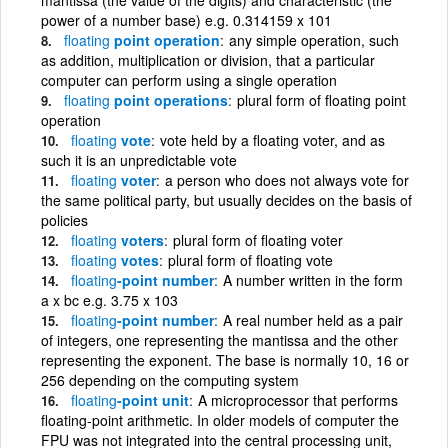
power of a number base) e.g. 0.314159 x 101
floating
point operation
any simple operation, such
as addition, multiplication or division, that a particular
computer can perform using a single operation
floating
point operations
plural form of floating point
operation
floating
vote
vote held by a floating voter, and as
such it is an unpredictable vote
floating
voter
a person who does not always vote for
the same political party, but usually decides on the basis of
policies
floating
voters
plural form of floating voter
floating
votes
plural form of floating vote
floating
-point number
A number written in the form
a x bc e.g. 3.75 x 103
floating
-point number
A real number held as a pair
of integers, one representing the mantissa and the other
representing the exponent. The base is normally 10, 16 or
256 depending on the computing system
floating
-point unit
A microprocessor that performs
floating-point arithmetic. In older models of computer the
FPU was not integrated into the central processing unit,