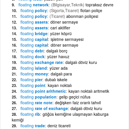
floating
network
(Bilgisayar,Teknik)
topraksız devre
floating
policy
(Sigorta,Ticaret)
flotan poliçe
floating
policy
(Ticaret)
abonman poliçesi
floating
assets
döner sermaye
floating
assets
cari aktifler
floating
bridge
yüzer köprü
floating
capital
işletme sermayesi
floating
capital
döner sermaye
floating
debt
dalgalı borç
floating
dock
yüzer havuz
floating
exchange rate
dalgalı döviz kuru
floating
island
yüzer ada
floating
money
dalgalı para
floating
pier
dubalı iskele
floating
point
kayan noktalı
floating
point arithmetic
kayan noktalı aritmetik
floating
population
gelip geçici nüfus
floating
rate note
değişken faiz oranlı tahvil
floating
rate of exchange
dalgalı döviz kuru
floating
rib
göğüs kemiğine ulaşmayan kaburga
kemiği
floating
trade
deniz ticareti