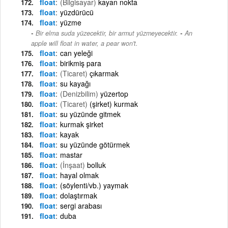
float
(Bilgisayar)
kayan nokta
float
yüzdürücü
float
yüzme
-
Bir elma suda yüzecektir, bir armut yüzmeyecektir.
An
apple will float in water, a pear won't.
float
can yeleği
float
birikmiş para
float
(Ticaret)
çıkarmak
float
su kayağı
float
(Denizbilim)
yüzertop
float
(Ticaret)
(şirket) kurmak
float
su yüzünde gitmek
float
kurmak şirket
float
kayak
float
su yüzünde götürmek
float
mastar
float
(İnşaat)
bolluk
float
hayal olmak
float
(söylenti/vb.) yaymak
float
dolaştırmak
float
sergi arabası
float
duba