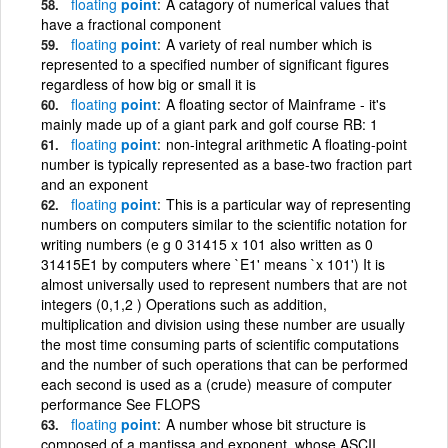
floating
point
A catagory of numerical values that
have a fractional component
floating
point
A variety of real number which is
represented to a specified number of significant figures
regardless of how big or small it is
floating
point
A floating sector of Mainframe - it's
mainly made up of a giant park and golf course RB: 1
floating
point
non-integral arithmetic A floating-point
number is typically represented as a base-two fraction part
and an exponent
floating
point
This is a particular way of representing
numbers on computers similar to the scientific notation for
writing numbers (e g 0 31415 x 101 also written as 0
31415E1 by computers where `E1' means `x 101') It is
almost universally used to represent numbers that are not
integers (0,1,2 ) Operations such as addition,
multiplication and division using these number are usually
the most time consuming parts of scientific computations
and the number of such operations that can be performed
each second is used as a (crude) measure of computer
performance See FLOPS
floating
point
A number whose bit structure is
composed of a mantissa and exponent, whose ASCII