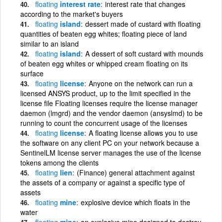
floating
interest rate
interest rate that changes
according to the market's buyers
floating
island
dessert made of custard with floating
quantities of beaten egg whites; floating piece of land
similar to an island
floating
island
A dessert of soft custard with mounds
of beaten egg whites or whipped cream floating on its
surface
floating
license
Anyone on the network can run a
licensed ANSYS product, up to the limit specified in the
license file Floating licenses require the license manager
daemon (lmgrd) and the vendor daemon (ansyslmd) to be
running to count the concurrent usage of the licenses
floating
license
A floating license allows you to use
the software on any client PC on your network because a
SentinelLM license server manages the use of the license
tokens among the clients
floating
lien
(Finance) general attachment against
the assets of a company or against a specific type of
assets
floating
mine
explosive device which floats in the
water
floating
mine
an explosive mine designed to destroy