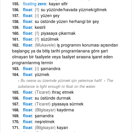
floating
zero
kayan sifir
float
{f}
su yüzünde/havada yüzmek/gitmek
float
{i}
yüzen şey
float
su üstünde yüzen herhangi bir şey
float
kesirli
float
{f}
piyasaya çıkarmak
float
{f}
süzülmek
float
(Mukavele)
iş programını koruması açısından
başlangıç ya da bitiş tarihi programlanana göre şart
olmayan bir faaliyete veya faaliyet sırasına işaret eden
programlanmış termin
float
{i}
şamandıra
float
yüzmek
-
Bu nesne su üzerinde yüzmek için yeterince hafif.
The
substance is light enough to float on the water.
float
(Ticaret)
ihraç etmek
float
su üstünde durmak
float
(Ticaret)
piyasaya sürmek
float
(Bilgisayar)
kaydırma
float
şamandra
float
neşretmek
float
(Bilgisayar)
kayan