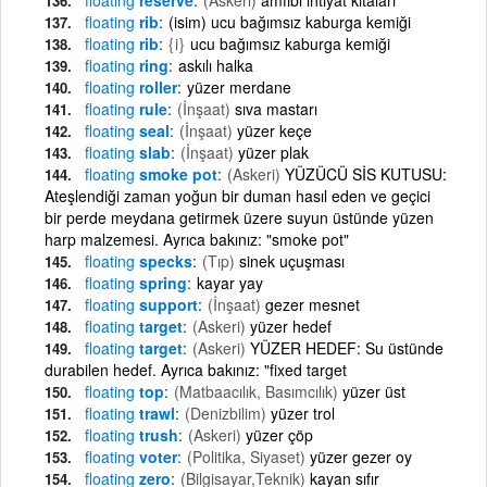
floating
rib
(isim) ucu bağımsız kaburga kemiği
floating
rib
{i}
ucu bağımsız kaburga kemiği
floating
ring
askılı halka
floating
roller
yüzer merdane
floating
rule
(İnşaat)
sıva mastarı
floating
seal
(İnşaat)
yüzer keçe
floating
slab
(İnşaat)
yüzer plak
floating
smoke pot
(Askeri)
YÜZÜCÜ SİS KUTUSU:
Ateşlendiği zaman yoğun bir duman hasıl eden ve geçici
bir perde meydana getirmek üzere suyun üstünde yüzen
harp malzemesi. Ayrıca bakınız: "smoke pot"
floating
specks
(Tıp)
sinek uçuşması
floating
spring
kayar yay
floating
support
(İnşaat)
gezer mesnet
floating
target
(Askeri)
yüzer hedef
floating
target
(Askeri)
YÜZER HEDEF: Su üstünde
durabilen hedef. Ayrıca bakınız: "fixed target
floating
top
(Matbaacılık, Basımcılık)
yüzer üst
floating
trawl
(Denizbilim)
yüzer trol
floating
trush
(Askeri)
yüzer çöp
floating
voter
(Politika, Siyaset)
yüzer gezer oy
floating
zero
(Bilgisayar,Teknik)
kayan sıfır