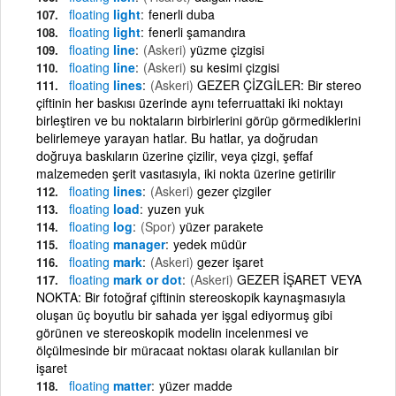
floating
light
fenerli duba
floating
light
fenerli şamandıra
floating
line
(Askeri)
yüzme çizgisi
floating
line
(Askeri)
su kesimi çizgisi
floating
lines
(Askeri)
GEZER ÇİZGİLER: Bir stereo
çiftinin her baskısı üzerinde aynı teferruattaki iki noktayı
birleştiren ve bu noktaların birbirlerini görüp görmediklerini
belirlemeye yarayan hatlar. Bu hatlar, ya doğrudan
doğruya baskıların üzerine çizilir, veya çizgi, şeffaf
malzemeden şerit vasıtasıyla, iki nokta üzerine getirilir
floating
lines
(Askeri)
gezer çizgiler
floating
load
yuzen yuk
floating
log
(Spor)
yüzer parakete
floating
manager
yedek müdür
floating
mark
(Askeri)
gezer işaret
floating
mark or dot
(Askeri)
GEZER İŞARET VEYA
NOKTA: Bir fotoğraf çiftinin stereoskopik kaynaşmasıyla
oluşan üç boyutlu bir sahada yer işgal ediyormuş gibi
görünen ve stereoskopik modelin incelenmesi ve
ölçülmesinde bir müracaat noktası olarak kullanılan bir
işaret
floating
matter
yüzer madde