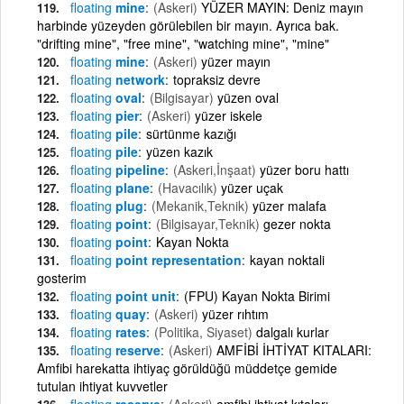
floating
mine
(Askeri)
YÜZER MAYIN: Deniz mayın
harbinde yüzeyden görülebilen bir mayın. Ayrıca bak.
"drifting mine", "free mine", "watching mine", "mine"
floating
mine
(Askeri)
yüzer mayın
floating
network
topraksiz devre
floating
oval
(Bilgisayar)
yüzen oval
floating
pier
(Askeri)
yüzer iskele
floating
pile
sürtünme kazığı
floating
pile
yüzen kazık
floating
pipeline
(Askeri,İnşaat)
yüzer boru hattı
floating
plane
(Havacılık)
yüzer uçak
floating
plug
(Mekanik,Teknik)
yüzer malafa
floating
point
(Bilgisayar,Teknik)
gezer nokta
floating
point
Kayan Nokta
floating
point representation
kayan noktali
gosterim
floating
point unit
(FPU) Kayan Nokta Birimi
floating
quay
(Askeri)
yüzer rıhtım
floating
rates
(Politika, Siyaset)
dalgalı kurlar
floating
reserve
(Askeri)
AMFİBİ İHTİYAT KITALARI:
Amfibi harekatta ihtiyaç görüldüğü müddetçe gemide
tutulan ihtiyat kuvvetler
floating
reserve
(Askeri)
amfibi ihtiyat kıtaları