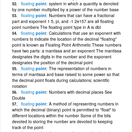
floating
point
system in which a quantity is denoted
by one number multiplied by a power of the number base
floating
point
Numbers that can have a fractional
part and exponent 1 5, pi, and -1 2e157 are all floating
point numbers The floating point type in A is dbl
floating
point
Calculations that use an exponent with
numbers to indicate the location of the decimal "floating"
point is known as Floating Point Arithmetic These numbers
have two parts: a mantissa and an exponent The mantissa
designates the digits in the number and the exponent
designates the position of the decimal point
floating
point
The representation of numbers in
terms of mantissa and base raised to some power so that
the decimal point floats during calculations; scientific
notation
floating
point
Numbers with decimal places See
Double
floating
point
A method of representing numbers in
which the decimal (binary) point is permitted to "float" to
different locations within the number Some of the bits
devoted to storing the number are devoted to keeping
track of the point