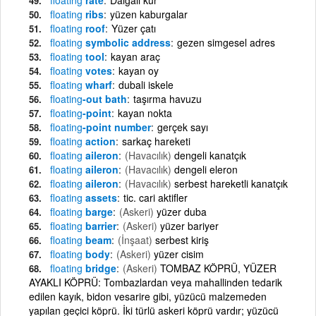
floating
ribs
yüzen kaburgalar
floating
roof
Yüzer çatı
floating
symbolic address
gezen simgesel adres
floating
tool
kayan araç
floating
votes
kayan oy
floating
wharf
dubali iskele
floating
-out bath
taşırma havuzu
floating
-point
kayan nokta
floating
-point number
gerçek sayı
floating
action
sarkaç hareketi
floating
aileron
(Havacılık)
dengeli kanatçık
floating
aileron
(Havacılık)
dengeli eleron
floating
aileron
(Havacılık)
serbest hareketli kanatçık
floating
assets
tic. cari aktifler
floating
barge
(Askeri)
yüzer duba
floating
barrier
(Askeri)
yüzer bariyer
floating
beam
(İnşaat)
serbest kiriş
floating
body
(Askeri)
yüzer cisim
floating
bridge
(Askeri)
TOMBAZ KÖPRÜ, YÜZER
AYAKLI KÖPRÜ: Tombazlardan veya mahallinden tedarik
edilen kayık, bidon vesarire gibi, yüzücü malzemeden
yapılan geçici köprü. İki türlü askeri köprü vardır; yüzücü