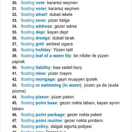
floating
vote
kararsız seçmen
floating
voter
kararsız seçmen
floating
wharf
dubalı iskele
floating
zone
yüzer bölge
floating
address
gezer adres
floating
dept
kayan dept
floating
dredge
dubali tarak
floating
grid
serbest ızgara
floating
holiday
Yüzen tatil
floating
leaf of a water lily
bir nilüfer ile yüzen
yaprak
floating
liability
kısa vadeli borç
floating
mine
yüzer mayını
floating
mortgage
gayri muayyen ipotek
floating
or swimming (in water)
yüzen ya da (suda
yüzme)
floating
piston
yüzer piston
floating
point base
gezer nokta tabanı, kayan ayrım
tabanı
floating
point package
gezer nokta paketi
floating
point routine
gezer nokta yordamı
floating
policy
dalgalı sigorta poliçesi
floating
rate
Dalgalı kur