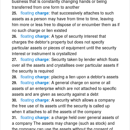
business that is constantly changing hands or being
transferred from one form to another
floating
charge
that successively attaches to such
assets as a person may have from time to time, leaving
him more or less free to dispose of or encumber them as if
no such charge or lien existed
floating
charge
A type of security interest that
charges the debtor's property but does not specify
particular assets or pieces of equipment until the security
interest or instrument is crystallized
floating
charge
Security taken by lender which floats
over all the assets and crystallises over particular assets if
the security is required
floating
charge
placing a lien upon a debtor's assets
floating
charge
A general charge on some or all
assets of an enterprise which are not attached to specific
assets and are given as security against a debt
floating
charge
A security which allows a company
the free use of its assets until the security is called up
when it attaches to all the assets of the company
floating
charge
a charge held over general assets of
a company The assets may change (such as stock) and
the company can use the assets without the consent of