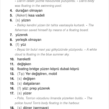
-
Dan'ın ceseti yüzme havuzunda yüzüyordu.
Dan's body
was floating in the swimming pool.
durağan olmayan
(Askeri)
kısa vadeli
{s}
yüzen
-
Balıkçı kendini yüzen bir tahta vasıtasıyla kurtardı.
The
fisherman saved himself by means of a floating board.
yüzerek
yerleşik olmayan
{f}
yüz
-
Beyaz bir bulut mavi yaz gökyüzünde yüzüyordu.
A white
cloud is floating in the blue summer sky.
hareketli
değişken
floating bridge yüzen köprü dubalı köprü
(Tıp)
Yer değiştiren, mobil
{s}
değişen
{s}
dalgalanan
{f}
yüz: prep.yüzerek
{s}
yüzer
-
Polis, Tom'un vücudunu limanda yüzerken buldu.
The
police found Tom's body floating in the harbour.
{s}
döner (sermaye)