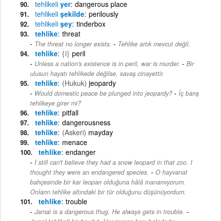
tehlikeli
yer
dangerous place
tehlikeli
şekilde
perilously
tehlikeli
şey
tinderbox
tehlike
threat
-
The threat no longer exists.
Tehlike artık mevcut değil.
tehlike
{i}
peril
-
Unless a nation's existence is in peril, war is murder.
Bir
ulusun hayatı tehlikede değilse, savaş cinayettir.
tehlike
(Hukuk)
jeopardy
-
Would domestic peace be plunged into jeopardy?
İç barış
tehlikeye girer mi?
tehlike
pitfall
tehlike
dangerousness
tehlike
(Askeri)
mayday
tehlike
menace
tehlike
endanger
I still can't believe they had a snow leopard in that zoo. I
-
thought they were an endangered species.
O hayvanat
bahçesinde bir kar leoparı olduğuna hâlâ inanamıyorum.
Onların tehlike altındaki bir tür olduğunu düşünüyordum.
tehlike
trouble
-
Jamal is a dangerous thug. He always gets in trouble.