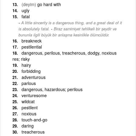
(deyim)
go hard with
ugly
fatal
A little sincerity is a dangerous thing, and a great deal of it
-
is absolutely fatal.
Biraz samimiyet tehlikeli bir şeydir ve
bununla ilgili büyük bir anlaşma kesinlikle ölümcüldür.
breakneck
pestilential
dangerous, perilous, treacherous, dodgy, noxious
res; risky
hairy
forbidding
adventurous
parlous
dangerous, hazardous; perilous
venturesome
wildcat
pestilent
noxious
touch-and-go
daring
treacherous