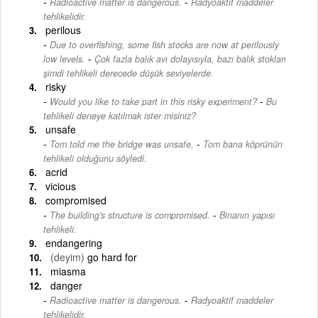
-
Radioactive matter is dangerous.
Radyoaktif maddeler
tehlikelidir.
perilous
Due to overfishing, some fish stocks are now at perilously
-
low levels.
Çok fazla balık avı dolayısıyla, bazı balık stokları
şimdi tehlikeli derecede düşük seviyelerde.
risky
-
Would you like to take part in this risky experiment?
Bu
tehlikeli deneye katılmak ister misiniz?
unsafe
-
Tom told me the bridge was unsafe.
Tom bana köprünün
tehlikeli olduğunu söyledi.
acrid
vicious
compromised
-
The building's structure is compromised.
Binanın yapısı
tehlikeli.
endangering
(deyim)
go hard for
miasma
danger
-
Radioactive matter is dangerous.
Radyoaktif maddeler
tehlikelidir.