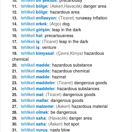
tehlikeli
bölge
(Askeri,Havacılık)
danger area
tehlikeli
bölge
hazardous area
tehlikeli
enflasyon
(Ticaret)
runaway inflation
tehlikeli
erkek
(Argo)
dog
tehlikeli
girişim
leap in the dark
tehlikeli
hal
precariousness
tehlikeli
iş
(Ticaret)
leap in the dark
tehlikeli
iş
venture
tehlikeli
kimyasal
(Çevre,Kimya)
hazardous
chemical
tehlikeli
madde
hazardous substance
tehlikeli
madde
hazardous chemical
tehlikeli
madde
hazmat
tehlikeli
maddeler
(Ticaret)
dangerous goods
tehlikeli
maddeler
hazardous substances
tehlikeli
mal
(Ticaret)
dangerous goods
tehlikeli
mallar
dangerous goods
tehlikeli
malzeme
(Askeri)
hazardous material
tehlikeli
olmak
be dangerous
tehlikeli
saha
(Havacılık)
danger area
tehlikeli
saha
(Askeri)
hot spot
tehlikeli
vuruş
nasty blow