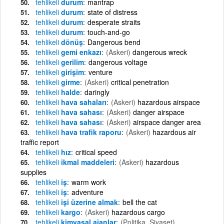
tehlikeli
durum
mantrap
tehlikeli
durum
state of distress
tehlikeli
durum
desperate straits
tehlikeli
durum
touch-and-go
tehlikeli
dönüş
Dangerous bend
tehlikeli
gemi enkazı
(Askeri)
dangerous wreck
tehlikeli
gerilim
dangerous voltage
tehlikeli
girişim
venture
tehlikeli
girme
(Askeri)
critical penetration
tehlikeli
halde
daringly
tehlikeli
hava sahaları
(Askeri)
hazardous airspace
tehlikeli
hava sahası
(Askeri)
danger airspace
tehlikeli
hava sahası
(Askeri)
airspace danger area
tehlikeli
hava trafik raporu
(Askeri)
hazardous air
traffic report
tehlikeli
hız
critical speed
tehlikeli
ikmal maddeleri
(Askeri)
hazardous
supplies
tehlikeli
iş
warm work
tehlikeli
iş
adventure
tehlikeli
işi üzerine almak
bell the cat
tehlikeli
kargo
(Askeri)
hazardous cargo
tehlikeli
kimyasal ajanlar
(Politika, Siyaset)