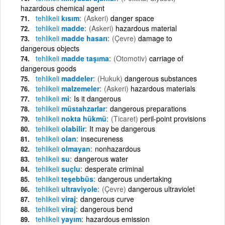
hazardous chemical agent
tehlikeli
kısım
(Askeri)
danger space
tehlikeli
madde
(Askeri)
hazardous material
tehlikeli
madde hasarı
(Çevre)
damage to
dangerous objects
tehlikeli
madde taşıma
(Otomotiv)
carriage of
dangerous goods
tehlikeli
maddeler
(Hukuk)
dangerous substances
tehlikeli
malzemeler
(Askeri)
hazardous materials
tehlikeli
mi
Is it dangerous
tehlikeli
müstahzarlar
dangerous preparations
tehlikeli
nokta hükmü
(Ticaret)
peril-point provisions
tehlikeli
olabilir
It may be dangerous
tehlikeli
olan
insecureness
tehlikeli
olmayan
nonhazardous
tehlikeli
su
dangerous water
tehlikeli
suçlu
desperate criminal
tehlikeli
teşebbüs
dangerous undertaking
tehlikeli
ultraviyole
(Çevre)
dangerous ultraviolet
tehlikeli
viraj
dangerous curve
tehlikeli
viraj
dangerous bend
tehlikeli
yayım
hazardous emission