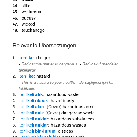
kittle
venturous
queasy
wicked
touchandgo
Relevante Übersetzungen
tehlike
danger
-
Radioactive matter is dangerous.
Radyoaktif maddeler
tehlikelidir.
tehlike
hazard
-
This is a hazard to your health.
Bu sağlığınız için bir
tehlikedir.
tehlikeli
atık
hazardous waste
tehlikeli
olarak
hazardously
tehlikeli
alan
(Çevre)
hazardous area
tehlikeli
atık
(Çevre)
dangerous waste
tehlikeli
atıklar
hazardous substances
tehlikeli
atıklar
hazardous wastes
tehlikeli
bir durum
distress
tehlikeli
bir şekilde
precariously