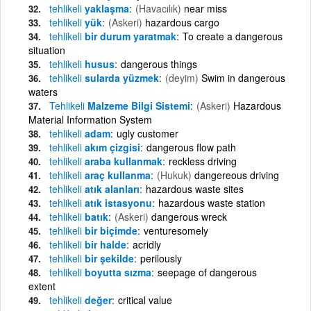
tehlikeli
yaklaşma
(Havacılık)
near miss
tehlikeli
yük
(Askeri)
hazardous cargo
tehlikeli
bir durum yaratmak
To create a dangerous
situation
tehlikeli
husus
dangerous things
tehlikeli
sularda yüzmek
(deyim)
Swim in dangerous
waters
Tehlikeli
Malzeme Bilgi Sistemi
(Askeri)
Hazardous
Material Information System
tehlikeli
adam
ugly customer
tehlikeli
akım çizgisi
dangerous flow path
tehlikeli
araba kullanmak
reckless driving
tehlikeli
araç kullanma
(Hukuk)
dangereous driving
tehlikeli
atık alanları
hazardous waste sites
tehlikeli
atık istasyonu
hazardous waste station
tehlikeli
batık
(Askeri)
dangerous wreck
tehlikeli
bir biçimde
venturesomely
tehlikeli
bir halde
acridly
tehlikeli
bir şekilde
perilously
tehlikeli
boyutta sızma
seepage of dangerous
extent
tehlikeli
değer
critical value