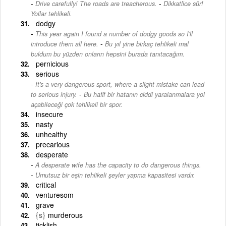
-
Drive carefully! The roads are treacherous.
Dikkatlice sür!
Yollar tehlikeli.
dodgy
This year again I found a number of dodgy goods so I'll
-
introduce them all here.
Bu yıl yine birkaç tehlikeli mal
buldum bu yüzden onların hepsini burada tanıtacağım.
pernicious
serious
It's a very dangerous sport, where a slight mistake can lead
-
to serious injury.
Bu hafif bir hatanın ciddi yaralanmalara yol
açabileceği çok tehlikeli bir spor.
insecure
nasty
unhealthy
precarious
desperate
A desperate wife has the capacity to do dangerous things.
-
Umutsuz bir eşin tehlikeli şeyler yapma kapasitesi vardır.
critical
venturesom
grave
{s}
murderous
ticklish