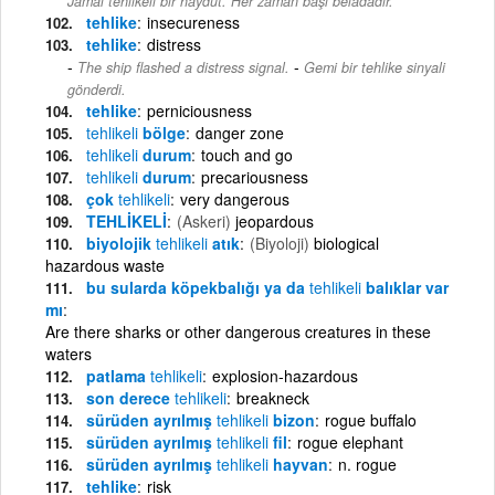
Jamal tehlikeli bir haydut. Her zaman başı beladadır.
tehlike
insecureness
tehlike
distress
-
The ship flashed a distress signal.
Gemi bir tehlike sinyali
gönderdi.
tehlike
perniciousness
tehlikeli
bölge
danger zone
tehlikeli
durum
touch and go
tehlikeli
durum
precariousness
çok
tehlikeli
very dangerous
TEHLİKELİ
(Askeri)
jeopardous
biyolojik
tehlikeli
atık
(Biyoloji)
biological
hazardous waste
bu sularda köpekbalığı ya da
tehlikeli
balıklar var
mı
Are there sharks or other dangerous creatures in these
waters
patlama
tehlikeli
explosion-hazardous
son derece
tehlikeli
breakneck
sürüden ayrılmış
tehlikeli
bizon
rogue buffalo
sürüden ayrılmış
tehlikeli
fil
rogue elephant
sürüden ayrılmış
tehlikeli
hayvan
n. rogue
tehlike
risk