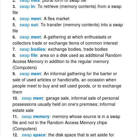
swap
in
To retrieve (memory contents) from a swap
file
swap
meet
A flea market
swap
out
To transfer (memory contents) into a swap
file
swap
meet
A gathering at which enthusiasts or
collectors trade or exchange items of common interest
swap
bodies
exchange bodies, trade bodies
swap
file
area on a disk used as additional Random
Access Memory in addition to the regular memory
(Computers)
swap
meet
An informal gathering for the barter or
sale of used articles or handicrafts. an occasion when
people meet to buy and sell used goods, or to exchange
them
swap
meet
garage sale, informal sale of personal
possessions usually held on one's premises; informal
estate sale
swap
memory
memory whose source is in a swap
file and not in the Random Access Memory chips
(Computers)
swap
space
the disk space that is set aside for