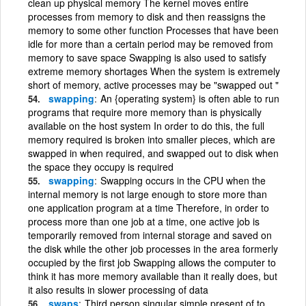
clean up physical memory The kernel moves entire
processes from memory to disk and then reassigns the
memory to some other function Processes that have been
idle for more than a certain period may be removed from
memory to save space Swapping is also used to satisfy
extreme memory shortages When the system is extremely
short of memory, active processes may be "swapped out "
swapping
An {operating system} is often able to run
programs that require more memory than is physically
available on the host system In order to do this, the full
memory required is broken into smaller pieces, which are
swapped in when required, and swapped out to disk when
the space they occupy is required
swapping
Swapping occurs in the CPU when the
internal memory is not large enough to store more than
one application program at a time Therefore, in order to
process more than one job at a time, one active job is
temporarily removed from internal storage and saved on
the disk while the other job processes in the area formerly
occupied by the first job Swapping allows the computer to
think it has more memory available than it really does, but
it also results in slower processing of data
swaps
Third person singular simple present of to