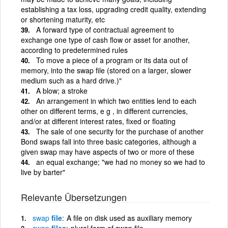
establishing a tax loss, upgrading credit quality, extending
or shortening maturity, etc
A forward type of contractual agreement to
exchange one type of cash flow or asset for another,
according to predetermined rules
To move a piece of a program or its data out of
memory, into the swap file (stored on a larger, slower
medium such as a hard drive.)"
A blow; a stroke
An arrangement in which two entities lend to each
other on different terms, e g , in different currencies,
and/or at different interest rates, fixed or floating
The sale of one security for the purchase of another
Bond swaps fall into three basic categories, although a
given swap may have aspects of two or more of these
an equal exchange; "we had no money so we had to
live by barter"
Relevante Übersetzungen
swap
file
A file on disk used as auxiliary memory
swap
files
plural form of swap file