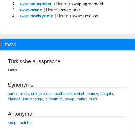
swap
anlaşması
(Ticaret)
swap agreement
swap
oranı
(Ticaret)
swap rate
swap
pozisyonu
(Ticaret)
swap position
swap
Türkische aussprache
swäp
Synonyme
barter
,
trade
,
quid pro quo
,
exchange
,
switch
,
bandy
,
bargain
,
change
,
interchange
,
substitute
,
swop
,
traffic
,
truck
Antonyme
keep
,
maintain