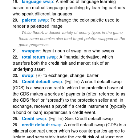
language
swap
A method of language learning
based on mutual language practicing by learning partners
who speak different languages
palette
swap
To change the color palette used to
render a palettized image
While there's a decent variety of enemy types in the game,
those same enemies also tend to get palette swapped as the
game progresses.
swapper
Agent noun of swap; one who swaps
total return
swap
A financial derivative, which
transfers both the credit risk and market risk of an
underlying asset
swop
{v}
to exchange, change, barter
Credit default
swap
(Eğitim)
A credit default swap
(CDS) is a swap contract in which the protection buyer of
the CDS makes a series of payments (often referred to as
the CDS "fee" or "spread") to the protection seller and, in
exchange, receives a payoff if a credit instrument (typically
a bond or loan) experiences a credit event.
Credit
swap
(Eğitim)
See: Credit default swap
credit default
swap
A credit default swap (CDS) is a
bilateral contract under which two counterparties agree to
isolate and separately trade the credit risk of at least one