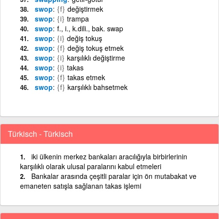
swop
{f}
değiştirmek
swop
{i}
trampa
swop
f., i., k.dili., bak. swap
swop
{i}
değiş tokuş
swop
{f}
değiş tokuş etmek
swop
{i}
karşılıklı değiştirme
swop
{i}
takas
swop
{f}
takas etmek
swop
{f}
karşılıklı bahsetmek
Türkisch - Türkisch
iki ülkenin merkez bankaları aracılığıyla birbirlerinin
karşılıklı olarak ulusal paralarını kabul etmeleri
Bankalar arasında çeşitli paralar için ön mutabakat ve
emaneten satışla sağlanan takas işlemi