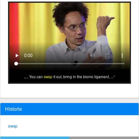
... You can
swap
it out, bring in the bionic ligament, ...
Historie
swap