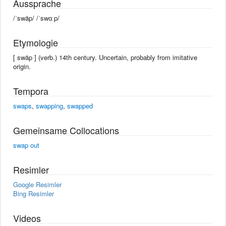
Aussprache
/ˈswäp/ /ˈswɑːp/
Etymologie
[ swäp ] (verb.) 14th century. Uncertain, probably from imitative
origin.
Tempora
swaps
,
swapping
,
swapped
Gemeinsame Collocations
swap out
Resimler
Google Resimler
Bing Resimler
Videos