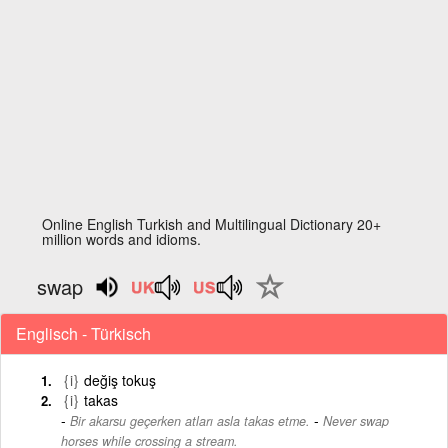
Online English Turkish and Multilingual Dictionary 20+
million words and idioms.
swap
Englisch - Türkisch
{i}
değiş tokuş
{i}
takas
-
Bir akarsu geçerken atları asla takas etme.
Never swap
horses while crossing a stream.