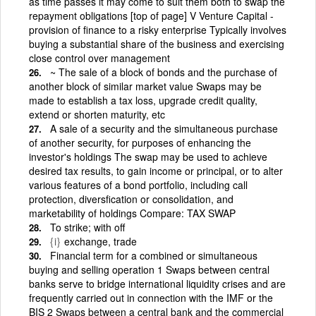
as time passes it may come to suit them both to swap the
repayment obligations [top of page] V Venture Capital -
provision of finance to a risky enterprise Typically involves
buying a substantial share of the business and exercising
close control over management
~ The sale of a block of bonds and the purchase of
another block of similar market value Swaps may be
made to establish a tax loss, upgrade credit quality,
extend or shorten maturity, etc
A sale of a security and the simultaneous purchase
of another security, for purposes of enhancing the
investor's holdings The swap may be used to achieve
desired tax results, to gain income or principal, or to alter
various features of a bond portfolio, including call
protection, diversfication or consolidation, and
marketability of holdings Compare: TAX SWAP
To strike; with off
{i}
exchange, trade
Financial term for a combined or simultaneous
buying and selling operation 1 Swaps between central
banks serve to bridge international liquidity crises and are
frequently carried out in connection with the IMF or the
BIS 2 Swaps between a central bank and the commercial