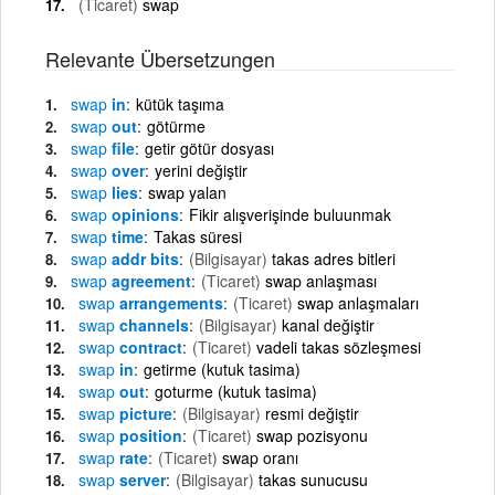
(Ticaret)
swap
Relevante Übersetzungen
swap
in
kütük taşıma
swap
out
götürme
swap
file
getir götür dosyası
swap
over
yerini değiştir
swap
lies
swap yalan
swap
opinions
Fikir alışverişinde buluunmak
swap
time
Takas süresi
swap
addr bits
(Bilgisayar)
takas adres bitleri
swap
agreement
(Ticaret)
swap anlaşması
swap
arrangements
(Ticaret)
swap anlaşmaları
swap
channels
(Bilgisayar)
kanal değiştir
swap
contract
(Ticaret)
vadeli takas sözleşmesi
swap
in
getirme (kutuk tasima)
swap
out
goturme (kutuk tasima)
swap
picture
(Bilgisayar)
resmi değiştir
swap
position
(Ticaret)
swap pozisyonu
swap
rate
(Ticaret)
swap oranı
swap
server
(Bilgisayar)
takas sunucusu