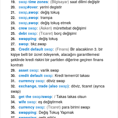
swap
time zones
(Bilgisayar)
saat dilimi değiştir
swap
#over
yerini degistir
swap
,swop
değiş tokuş
swap
,swop
trampa
swap
,swop
değiş tokuş etmek
crew
swap
(Askeri)
mürettebat değişimi
debt
swap
(Ticaret)
borç değişimi
swapping
değiş tokuş
swop
bkz.swap
Credit default
swap
(Finans)
Bir alacaklının 3. bir
kişiye belli bir ücret ödeyerek, alacağını garantilemesi
şeklinde kredi riskini bir partiden diğerine geçiren finans
kontratı
asset
swap
varlık swap
credit default
swap
Kredi temerrüt takası
currency
swap
döviz swap
exchange, trade (also
swap
)
döviz, ticaret (ayrıca
swap)
get the
swap
/swop
/ Takas takas olsun
wife
swap
eş değiştirmek
currency
swap
(Ticaret)
para birimi swapı
swapping
Değiş Tokuş Yapmak
swapping
getir-götür