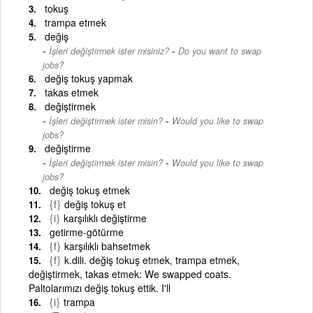
tokuş
trampa etmek
değiş
-
İşleri değiştirmek ister misiniz?
Do you want to swap
jobs?
değiş tokuş yapmak
takas etmek
değiştirmek
-
İşleri değiştirmek ister misin?
Would you like to swap
jobs?
değiştirme
-
İşleri değiştirmek ister misin?
Would you like to swap
jobs?
değiş tokuş etmek
{f}
değiş tokuş et
{i}
karşılıklı değiştirme
getirme-götürme
{f}
karşılıklı bahsetmek
{f}
k.dili. değiş tokuş etmek, trampa etmek,
değiştirmek, takas etmek: We swapped coats.
Paltolarımızı değiş tokuş ettik. I'll
{i}
trampa