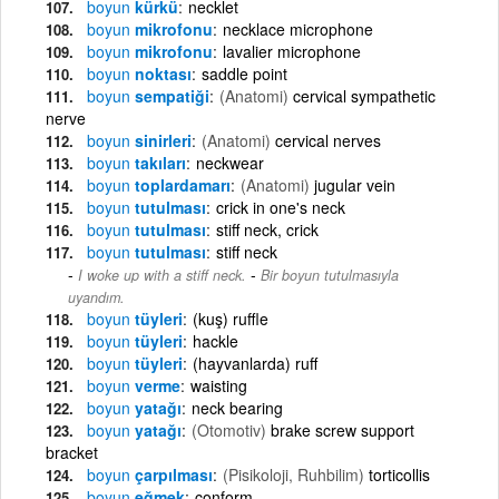
boyun
kürkü
necklet
boyun
mikrofonu
necklace microphone
boyun
mikrofonu
lavalier microphone
boyun
noktası
saddle point
boyun
sempatiği
(Anatomi)
cervical sympathetic
nerve
boyun
sinirleri
(Anatomi)
cervical nerves
boyun
takıları
neckwear
boyun
toplardamarı
(Anatomi)
jugular vein
boyun
tutulması
crick in one's neck
boyun
tutulması
stiff neck, crick
boyun
tutulması
stiff neck
-
I woke up with a stiff neck.
Bir boyun tutulmasıyla
uyandım.
boyun
tüyleri
(kuş) ruffle
boyun
tüyleri
hackle
boyun
tüyleri
(hayvanlarda) ruff
boyun
verme
waisting
boyun
yatağı
neck bearing
boyun
yatağı
(Otomotiv)
brake screw support
bracket
boyun
çarpılması
(Pisikoloji, Ruhbilim)
torticollis
boyun
eğmek
conform