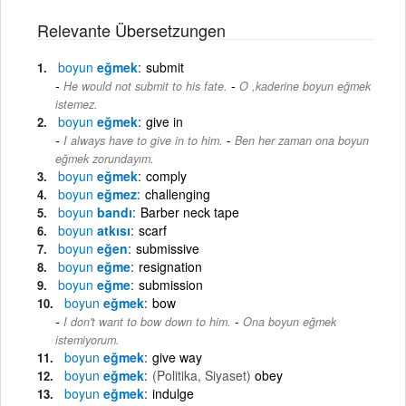
Relevante Übersetzungen
boyun
eğmek
submit
-
He would not submit to his fate.
O ,kaderine boyun eğmek
istemez.
boyun
eğmek
give in
-
I always have to give in to him.
Ben her zaman ona boyun
eğmek zorundayım.
boyun
eğmek
comply
boyun
eğmez
challenging
boyun
bandı
Barber neck tape
boyun
atkısı
scarf
boyun
eğen
submissive
boyun
eğme
resignation
boyun
eğme
submission
boyun
eğmek
bow
-
I don't want to bow down to him.
Ona boyun eğmek
istemiyorum.
boyun
eğmek
give way
boyun
eğmek
(Politika, Siyaset)
obey
boyun
eğmek
indulge