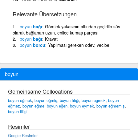
Relevante Übersetzungen
boyun
bağı
Gömlek yakasının altından geçirilip süs
olarak bağlanan uzun, enlice kumaş parçası
boyun
bağı
Kravat
boyun
borcu
Yapılması gereken ödev, vecibe
boyun
Gemeinsame Collocations
boyun eğmek
,
boyun eğmiş
,
boyun fıtığı
,
boyun egmek
,
boyun
eğmez
,
boyun eğme
,
boyun eğen
,
boyun eymek
,
boyun eğmemiş
,
boyun fitigi
Resimler
Google Resimler