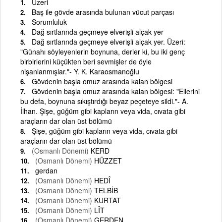
Üzeri
Baş ile gövde arasında bulunan vücut parçası
Sorumluluk
Dağ sırtlarında geçmeye elverişli alçak yer
Dağ sırtlarında geçmeye elverişli alçak yer. Üzeri:
"Günahı söyleyenlerin boynuna, derler ki, bu iki genç
birbirlerini küçükten beri sevmişler de öyle
nişanlanmışlar."- Y. K. Karaosmanoğlu
Gövdenin başla omuz arasında kalan bölgesi
Gövdenin başla omuz arasında kalan bölgesi: "Ellerini
bu defa, boynuna sıkıştırdığı beyaz peçeteye sildi."- A.
İlhan. Şişe, güğüm gibi kapların veya vida, cıvata gibi
araçların dar olan üst bölümü
Şişe, güğüm gibi kapların veya vida, cıvata gibi
araçların dar olan üst bölümü
(Osmanlı Dönemi)
KERD
(Osmanlı Dönemi)
HÜZZET
gerdan
(Osmanlı Dönemi)
HEDÎ
(Osmanlı Dönemi)
TELBİB
(Osmanlı Dönemi)
KURTAT
(Osmanlı Dönemi)
LÎT
(Osmanlı Dönemi)
GERDEN