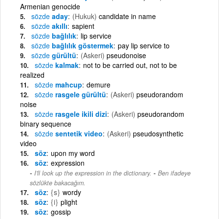
Armenian genocide
sözde
aday
(Hukuk)
candidate in name
sözde
akıllı
sapient
sözde
bağlılık
lip service
sözde
bağlılık göstermek
pay lip service to
sözde
gürültü
(Askeri)
pseudonoise
sözde
kalmak
not to be carried out, not to be
realized
sözde
mahcup
demure
sözde
rasgele gürültü
(Askeri)
pseudorandom
noise
sözde
rasgele ikili dizi
(Askeri)
pseudorandom
binary sequence
sözde
sentetik video
(Askeri)
pseudosynthetic
video
söz
upon my word
söz
expression
-
I'll look up the expression in the dictionary.
Ben ifadeye
sözlükte bakacağım.
söz
{s}
wordy
söz
{i}
plight
söz
gossip