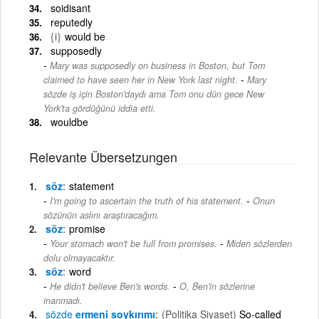
soidisant
reputedly
{i}
would be
supposedly
Mary was supposedly on business in Boston, but Tom
-
claimed to have seen her in New York last night.
Mary
sözde iş için Boston'daydı ama Tom onu dün gece New
York'ta gördüğünü iddia etti.
wouldbe
Relevante Übersetzungen
söz
statement
-
I'm going to ascertain the truth of his statement.
Onun
sözünün aslını araştıracağım.
söz
promise
-
Your stomach won't be full from promises.
Miden sözlerden
dolu olmayacaktır.
söz
word
-
He didn't believe Ben's words.
O, Ben'in sözlerine
inanmadı.
sözde
ermeni soykırımı
(Politika Siyaset)
So-called