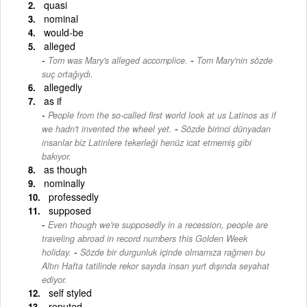
quasi
nominal
would-be
alleged
-
Tom was Mary's alleged accomplice.
Tom Mary'nin sözde
suç ortağıydı.
allegedly
as if
People from the so-called first world look at us Latinos as if
-
we hadn't invented the wheel yet.
Sözde birinci dünyadan
insanlar biz Latinlere tekerleği henüz icat etmemiş gibi
bakıyor.
as though
nominally
professedly
supposed
Even though we're supposedly in a recession, people are
traveling abroad in record numbers this Golden Week
-
holiday.
Sözde bir durgunluk içinde olmamıza rağmen bu
Altın Hafta tatilinde rekor sayıda insan yurt dışında seyahat
ediyor.
self styled
reputed