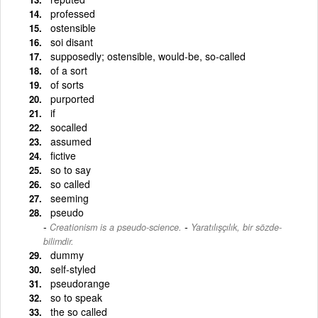
professed
ostensible
soi disant
supposedly; ostensible, would-be, so-called
of a sort
of sorts
purported
if
socalled
assumed
fictive
so to say
so called
seeming
pseudo
-
Creationism is a pseudo-science.
Yaratılışçılık, bir sözde-
bilimdir.
dummy
self-styled
pseudorange
so to speak
the so called