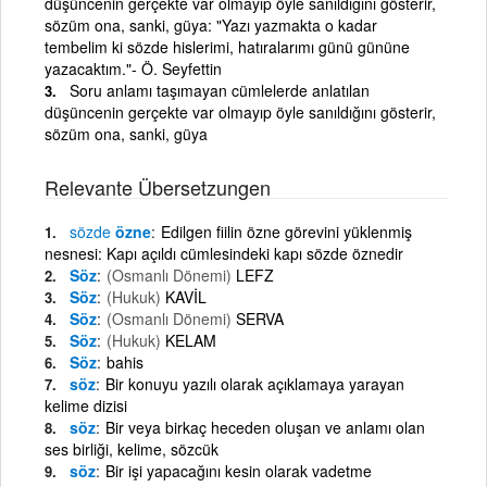
düşüncenin gerçekte var olmayıp öyle sanıldığını gösterir,
sözüm ona, sanki, güya: "Yazı yazmakta o kadar
tembelim ki sözde hislerimi, hatıralarımı günü gününe
yazacaktım."- Ö. Seyfettin
Soru anlamı taşımayan cümlelerde anlatılan
düşüncenin gerçekte var olmayıp öyle sanıldığını gösterir,
sözüm ona, sanki, güya
Relevante Übersetzungen
sözde
özne
Edilgen fiilin özne görevini yüklenmiş
nesnesi: Kapı açıldı cümlesindeki kapı sözde öznedir
Söz
(Osmanlı Dönemi)
LEFZ
Söz
(Hukuk)
KAVİL
Söz
(Osmanlı Dönemi)
SERVA
Söz
(Hukuk)
KELAM
Söz
bahis
söz
Bir konuyu yazılı olarak açıklamaya yarayan
kelime dizisi
söz
Bir veya birkaç heceden oluşan ve anlamı olan
ses birliği, kelime, sözcük
söz
Bir işi yapacağını kesin olarak vadetme