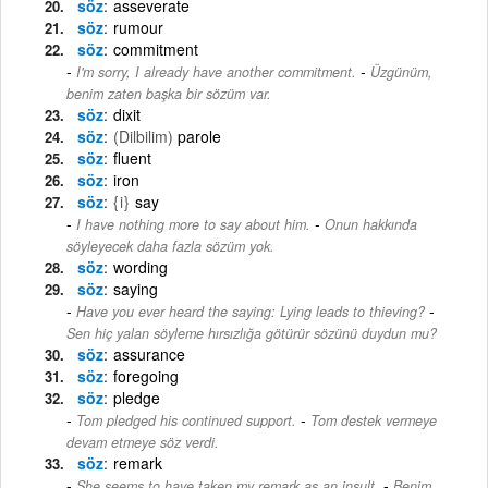
söz
asseverate
söz
rumour
söz
commitment
-
I'm sorry, I already have another commitment.
Üzgünüm,
benim zaten başka bir sözüm var.
söz
dixit
söz
(Dilbilim)
parole
söz
fluent
söz
iron
söz
{i}
say
-
I have nothing more to say about him.
Onun hakkında
söyleyecek daha fazla sözüm yok.
söz
wording
söz
saying
-
Have you ever heard the saying: Lying leads to thieving?
Sen hiç yalan söyleme hırsızlığa götürür sözünü duydun mu?
söz
assurance
söz
foregoing
söz
pledge
-
Tom pledged his continued support.
Tom destek vermeye
devam etmeye söz verdi.
söz
remark
-
She seems to have taken my remark as an insult.
Benim