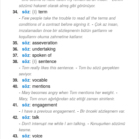
sözümü hakaret olarak almış gibi görünüyor.
söz
{i}
term
Few people take the trouble to read all the terms and
-
conditions of a contract before signing it.
Çok az insan,
imzalamadan önce bir sözleşmenin bütün şartlarını ve
koşullarını okuma zahmetine katlanır.
söz
asseveration
söz
undertaking
söz
spoken of
söz
{i}
sentence
-
Tom really likes this sentence.
Tom bu sözü gerçekten
seviyor.
söz
vocable
söz
mentions
-
Mary becomes angry when Tom mentions her weight.
Mary, Tom onun ağırlığından söz ettiği zaman sinirlenir.
söz
engagement
-
I have a previous engagement.
Bir önceki sözleşmem var.
söz
talk
-
Don't interrupt me while I am talking.
Konuşurken sözümü
kesme.
söz
voice