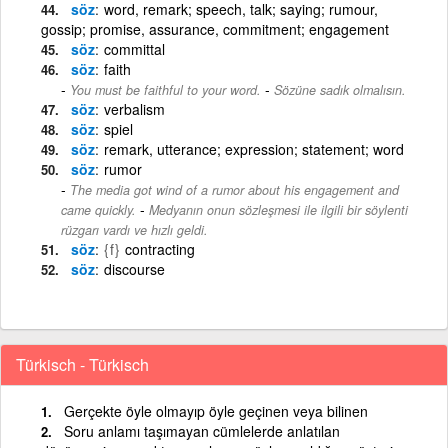
söz
word, remark; speech, talk; saying; rumour,
gossip; promise, assurance, commitment; engagement
söz
committal
söz
faith
-
You must be faithful to your word.
Sözüne sadık olmalısın.
söz
verbalism
söz
spiel
söz
remark, utterance; expression; statement; word
söz
rumor
The media got wind of a rumor about his engagement and
-
came quickly.
Medyanın onun sözleşmesi ile ilgili bir söylenti
rüzgarı vardı ve hızlı geldi.
söz
{f}
contracting
söz
discourse
Türkisch - Türkisch
Gerçekte öyle olmayıp öyle geçinen veya bilinen
Soru anlamı taşımayan cümlelerde anlatılan