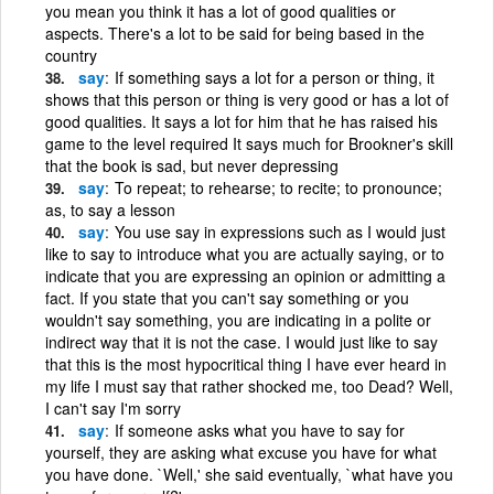
you mean you think it has a lot of good qualities or
aspects. There's a lot to be said for being based in the
country
say
If something says a lot for a person or thing, it
shows that this person or thing is very good or has a lot of
good qualities. It says a lot for him that he has raised his
game to the level required It says much for Brookner's skill
that the book is sad, but never depressing
say
To repeat; to rehearse; to recite; to pronounce;
as, to say a lesson
say
You use say in expressions such as I would just
like to say to introduce what you are actually saying, or to
indicate that you are expressing an opinion or admitting a
fact. If you state that you can't say something or you
wouldn't say something, you are indicating in a polite or
indirect way that it is not the case. I would just like to say
that this is the most hypocritical thing I have ever heard in
my life I must say that rather shocked me, too Dead? Well,
I can't say I'm sorry
say
If someone asks what you have to say for
yourself, they are asking what excuse you have for what
you have done. `Well,' she said eventually, `what have you