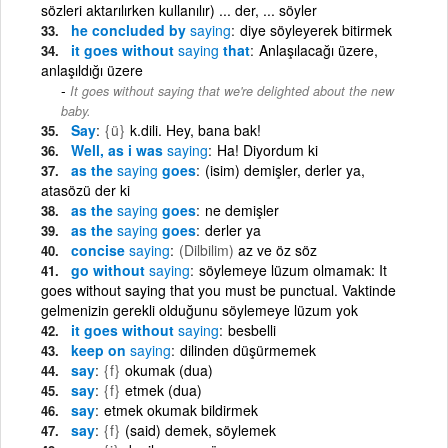
sözleri aktarılırken kullanılır) ... der, ... söyler
he concluded by
saying
diye söyleyerek bitirmek
it goes without
saying
that
Anlaşılacağı üzere,
anlaşıldığı üzere
It goes without saying that we're delighted about the new
baby.
Say
{ü}
k.dili. Hey, bana bak!
Well, as i was
saying
Ha! Diyordum ki
as the
saying
goes
(isim) demişler, derler ya,
atasözü der ki
as the
saying
goes
ne demişler
as the
saying
goes
derler ya
concise
saying
(Dilbilim)
az ve öz söz
go without
saying
söylemeye lüzum olmamak: It
goes without saying that you must be punctual. Vaktinde
gelmenizin gerekli olduğunu söylemeye lüzum yok
it goes without
saying
besbelli
keep on
saying
dilinden düşürmemek
say
{f}
okumak (dua)
say
{f}
etmek (dua)
say
etmek okumak bildirmek
say
{f}
(said) demek, söylemek