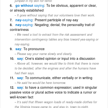
jumped in my skin for terror.
go without
saying
To be obvious, apparent or clear,
or already established
It goes without saying that our volunteers love their work.
nay-
saying
Present participle of nay-say
nay-
saying
Negating; denial; the personality trait of
contrariness
We need a tool to extract from the risk assessment and
intervention contingency tables any bias toward yea-saying or
nay-saying.
say
To pronounce
Please say your name slowly and clearly.
say
One's stated opinion or input into a discussion
Above all, however, we would like to think that there is more
to be decided, after the engines and after the humans have
had their says.
say
To communicate, either verbally or in writing
He said he would be here tomorrow.
say
to have a common expression; used in singular
passive voice or plural active voice to indicate a rumor or
well-known fact
It’s said that fifteen wagon loads of ready-made clothes for
the Virginia troops came to, and stay in, town to-night.