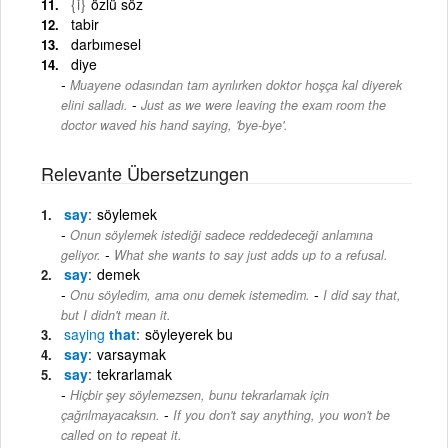
{i}
özlü söz
tabir
darbımesel
diye
Muayene odasından tam ayrılırken doktor hoşça kal diyerek
-
elini salladı.
Just as we were leaving the exam room the
doctor waved his hand saying, 'bye-bye'.
Relevante Übersetzungen
say
söylemek
Onun söylemek istediği sadece reddedeceği anlamına
-
geliyor.
What she wants to say just adds up to a refusal.
say
demek
-
Onu söyledim, ama onu demek istemedim.
I did say that,
but I didn't mean it.
saying
that
söyleyerek bu
say
varsaymak
say
tekrarlamak
Hiçbir şey söylemezsen, bunu tekrarlamak için
-
çağrılmayacaksın.
If you don't say anything, you won't be
called on to repeat it.