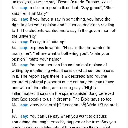
unless you taste the say” Rose: Orlando Furioso, xxi 61
say
recite or repeat a fixed text; "Say grace"; "She
said her `Hail Mary'"
say
If you have a say in something, you have the
right to give your opinion and influence decisions relating
to it. The students wanted more say in the government of
the university
say
Essay; trial; attempt
say
express in words; "He said that he wanted to
marry her"; "tell me what is bothering you"; "state your
opinion"; "state your name"
say
You can mention the contents of a piece of
writing by mentioning what it says or what someone says
in it. The report says there is widespread and routine
torture of political prisoners in the country You can't have
one without the other, as the song says `Highly
inflammable,' it says on the spare canister Jung believed
that God speaks to us in dreams. The Bible says so too
say
v say said pret [OE secgan, sÃ¦Ã®de 1/3 sg pret
]
say
You can use say when you want to discuss
something that might possibly happen or be true. Say you
could change anything about the world we live in, what