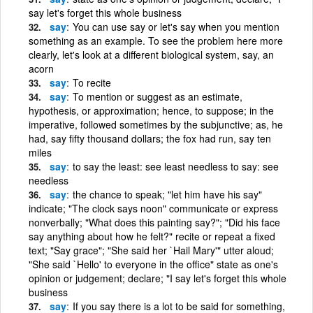
say let's forget this whole business
say
You can use say or let's say when you mention
something as an example. To see the problem here more
clearly, let's look at a different biological system, say, an
acorn
say
To recite
say
To mention or suggest as an estimate,
hypothesis, or approximation; hence, to suppose; in the
imperative, followed sometimes by the subjunctive; as, he
had, say fifty thousand dollars; the fox had run, say ten
miles
say
to say the least: see least needless to say: see
needless
say
the chance to speak; "let him have his say"
indicate; "The clock says noon" communicate or express
nonverbally; "What does this painting say?"; "Did his face
say anything about how he felt?" recite or repeat a fixed
text; "Say grace"; "She said her `Hail Mary'" utter aloud;
"She said `Hello' to everyone in the office" state as one's
opinion or judgement; declare; "I say let's forget this whole
business
say
If you say there is a lot to be said for something,