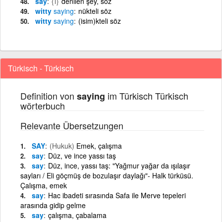
say
{i}
denilen şey, söz
witty
saying
nükteli söz
witty
saying
(isim)kteli söz
Türkisch - Türkisch
Definition von
im Türkisch Türkisch
saying
wörterbuch
Relevante Übersetzungen
SAY
(Hukuk)
Emek, çalışma
say
Düz, ve ince yassı taş
say
Düz, ince, yassı taş: "Yağmur yağar da ışılaşır
sayları / Eli göçmüş de bozulaşır daylağı"- Halk türküsü.
Çalışma, emek
say
Hac ibadeti sırasında Safa ile Merve tepeleri
arasında gidip gelme
say
çalışma, çabalama