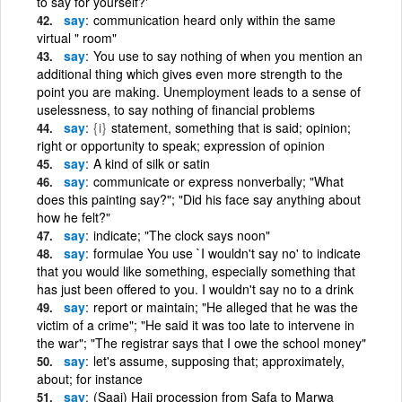
to say for yourself?'
say
communication heard only within the same
virtual " room"
say
You use to say nothing of when you mention an
additional thing which gives even more strength to the
point you are making. Unemployment leads to a sense of
uselessness, to say nothing of financial problems
say
{i}
statement, something that is said; opinion;
right or opportunity to speak; expression of opinion
say
A kind of silk or satin
say
communicate or express nonverbally; "What
does this painting say?"; "Did his face say anything about
how he felt?"
say
indicate; "The clock says noon"
say
formulae You use `I wouldn't say no' to indicate
that you would like something, especially something that
has just been offered to you. I wouldn't say no to a drink
say
report or maintain; "He alleged that he was the
victim of a crime"; "He said it was too late to intervene in
the war"; "The registrar says that I owe the school money"
say
let's assume, supposing that; approximately,
about; for instance
say
(Saai) Hajj procession from Safa to Marwa