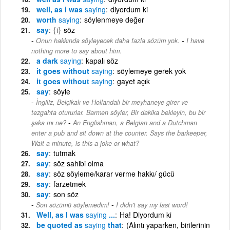
well, as i was
saying
diyordum ki
worth
saying
söylenmeye değer
say
{i}
söz
-
Onun hakkında söyleyecek daha fazla sözüm yok.
I have
nothing more to say about him.
a dark
saying
kapalı söz
it goes without
saying
söylemeye gerek yok
it goes without
saying
gayet açık
say
söyle
İngiliz, Belçikalı ve Hollandalı bir meyhaneye girer ve
tezgahta otururlar. Barmen söyler, Bir dakika bekleyin, bu bir
-
şaka mı ne?
An Englishman, a Belgian and a Dutchman
enter a pub and sit down at the counter. Says the barkeeper,
Wait a minute, is this a joke or what?
say
tutmak
say
söz sahibi olma
say
söz söyleme/karar verme hakkı/ gücü
say
farzetmek
say
son söz
-
Son sözümü söylemedim!
I didn't say my last word!
Well, as I was
saying
...
Ha! Diyordum ki
be quoted as
saying
that
(Alıntı yaparken, birilerinin