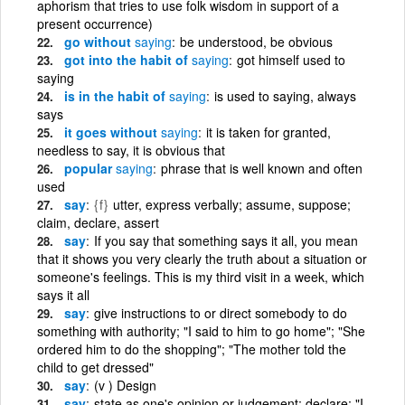
aphorism that tries to use folk wisdom in support of a
present occurrence)
go without
saying
be understood, be obvious
got into the habit of
saying
got himself used to
saying
is in the habit of
saying
is used to saying, always
says
it goes without
saying
it is taken for granted,
needless to say, it is obvious that
popular
saying
phrase that is well known and often
used
say
{f}
utter, express verbally; assume, suppose;
claim, declare, assert
say
If you say that something says it all, you mean
that it shows you very clearly the truth about a situation or
someone's feelings. This is my third visit in a week, which
says it all
say
give instructions to or direct somebody to do
something with authority; "I said to him to go home"; "She
ordered him to do the shopping"; "The mother told the
child to get dressed"
say
(v ) Design
say
state as one's opinion or judgement; declare; "I