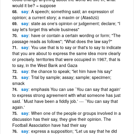
would it be? = suppose
say
A speech; something said; an expression of
opinion; a current story; a maxim or (Atasözü)
say
state as one's opinion or judgement; declare; "I
say let's forget this whole business"
say
have or contain a certain wording or form; "The
passage reads as follows"; "What does the law say?"
say
You use that is to say or that's to say to indicate
that you are about to express the same idea more clearly
or precisely. territories that were occupied in 1967, that is
to say, in the West Bank and Gaza
say
the chance to speak; "let him have his say"
say
Trial by sample; assay; sample; specimen;
smack
say
emphasis You can use `You can say that again'
to express strong agreement with what someone has just
said. `Must have been a fiddly job.' --- `You can say that
again.'
say
When one of the people or groups involved in a
discussion has their say, they give their opinion. The
Football Association have had their say
say
express a supposition; "Let us say that he did