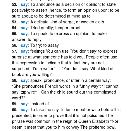
say
To announce as a decision or opinion; to state
positively; to assert; hence, to form an opinion upon; to be
sure about; to be determined in mind as to
say
A delicate kind of serge, or woolen cloth
say
Tried quality; temper; proof
say
To speak; to express an opinion; to make
answer; to reply
say
To try; to assay
say
feelings You can use `You don't say' to express
surprise at what someone has told you. People often use
this expression to indicate that in fact they are not
surprised. `I'm a writer.' --- `You don't say. What kind of
book are you writing?'
say
speak, pronounce, or utter in a certain way;
"She pronounces French words in a funny way"; "I cannot
say `zip wire'"; "Can the child sound out this complicated
word?"
say
Instead of
say
To take the say To taste meat or wine before it is
presented, in order to prove that it is not poisoned The
phrase was common in the reign of Queen Elizabeth “Nor
deem it meet that you to him convey The proffered bowl,