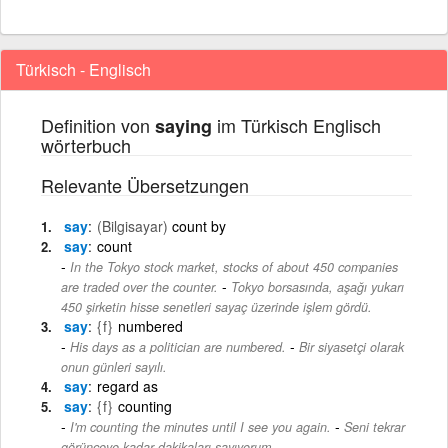
Türkisch - Englisch
Definition von
im Türkisch Englisch
saying
wörterbuch
Relevante Übersetzungen
say
(Bilgisayar)
count by
say
count
In the Tokyo stock market, stocks of about 450 companies
-
are traded over the counter.
Tokyo borsasında, aşağı yukarı
450 şirketin hisse senetleri sayaç üzerinde işlem gördü.
say
{f}
numbered
-
His days as a politician are numbered.
Bir siyasetçi olarak
onun günleri sayılı.
say
regard as
say
{f}
counting
-
I'm counting the minutes until I see you again.
Seni tekrar
görünceye kadar dakikaları sayıyorum.