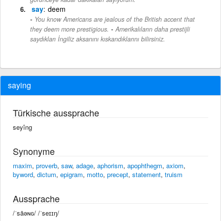
say
deem
You know Americans are jealous of the British accent that
-
they deem more prestigious.
Amerikalıların daha prestijli
saydıkları İngiliz aksanını kıskandıklarını bilirsiniz.
saying
Türkische aussprache
seyîng
Synonyme
maxim
,
proverb
,
saw
,
adage
,
aphorism
,
apophthegm
,
axiom
,
byword
,
dictum
,
epigram
,
motto
,
precept
,
statement
,
truism
Aussprache
/ˈsāəɴɢ/ /ˈseɪɪŋ/