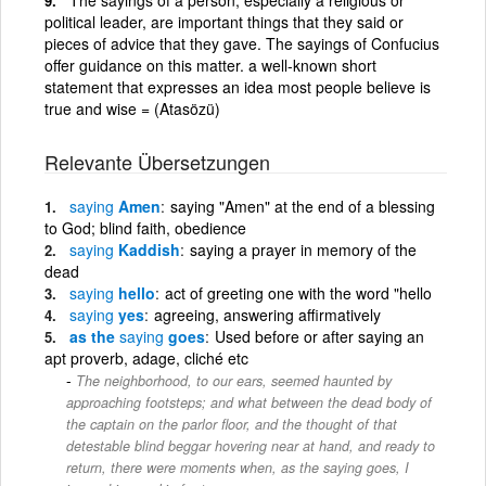
political leader, are important things that they said or
pieces of advice that they gave. The sayings of Confucius
offer guidance on this matter. a well-known short
statement that expresses an idea most people believe is
true and wise = (Atasözü)
Relevante Übersetzungen
saying
Amen
saying "Amen" at the end of a blessing
to God; blind faith, obedience
saying
Kaddish
saying a prayer in memory of the
dead
saying
hello
act of greeting one with the word "hello
saying
yes
agreeing, answering affirmatively
as the
saying
goes
Used before or after saying an
apt proverb, adage, cliché etc
The neighborhood, to our ears, seemed haunted by
approaching footsteps; and what between the dead body of
the captain on the parlor floor, and the thought of that
detestable blind beggar hovering near at hand, and ready to
return, there were moments when, as the saying goes, I