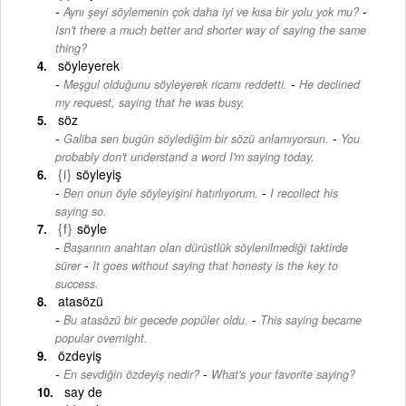
-
Aynı şeyi söylemenin çok daha iyi ve kısa bir yolu yok mu?
Isn't there a much better and shorter way of saying the same
thing?
söyleyerek
-
Meşgul olduğunu söyleyerek ricamı reddetti.
He declined
my request, saying that he was busy.
söz
-
Galiba sen bugün söylediğim bir sözü anlamıyorsun.
You
probably don't understand a word I'm saying today.
{i}
söyleyiş
-
Ben onun öyle söyleyişini hatırlıyorum.
I recollect his
saying so.
{f}
söyle
Başarının anahtarı olan dürüstlük söylenilmediği taktirde
-
sürer
It goes without saying that honesty is the key to
success.
atasözü
-
Bu atasözü bir gecede popüler oldu.
This saying became
popular overnight.
özdeyiş
-
En sevdiğin özdeyiş nedir?
What's your favorite saying?
say de