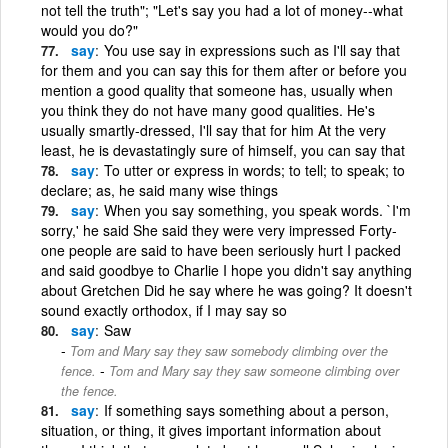
not tell the truth"; "Let's say you had a lot of money--what
would you do?"
say
You use say in expressions such as I'll say that
for them and you can say this for them after or before you
mention a good quality that someone has, usually when
you think they do not have many good qualities. He's
usually smartly-dressed, I'll say that for him At the very
least, he is devastatingly sure of himself, you can say that
say
To utter or express in words; to tell; to speak; to
declare; as, he said many wise things
say
When you say something, you speak words. `I'm
sorry,' he said She said they were very impressed Forty-
one people are said to have been seriously hurt I packed
and said goodbye to Charlie I hope you didn't say anything
about Gretchen Did he say where he was going? It doesn't
sound exactly orthodox, if I may say so
say
Saw
Tom and Mary say they saw somebody climbing over the
-
fence.
Tom and Mary say they saw someone climbing over
the fence.
say
If something says something about a person,
situation, or thing, it gives important information about