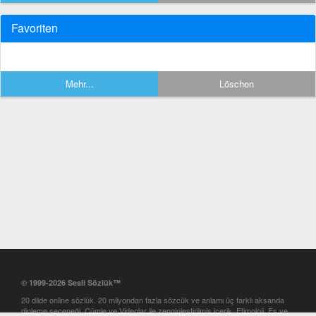
Favoriten
Mehr...
Löschen
© 1999-2026 Sesli Sözlük™
20 dilde online sözlük. 20 milyondan fazla sözcük ve anlamı üç farklı aksanda
dinleme seçeneği. Cümle ve Videolar ile zenginleştirilmiş içerik. Etimoloji, Eş ve