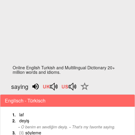
Online English Turkish and Multilingual Dictionary 20+
million words and idioms.
saying
Englisch - Türkisch
laf
deyiş
-
O benim en sevdiğim deyiş.
That's my favorite saying.
{i}
söyleme