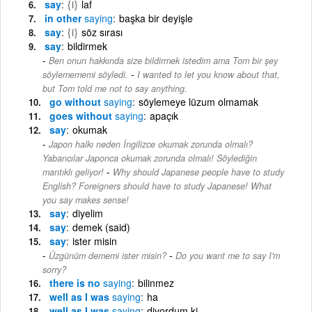
say
{i}
laf
in other
saying
başka bir deyişle
say
{i}
söz sırası
say
bildirmek
Ben onun hakkında size bildirmek istedim ama Tom bir şey
-
söylemememi söyledi.
I wanted to let you know about that,
but Tom told me not to say anything.
go without
saying
söylemeye lüzum olmamak
goes without
saying
apaçık
say
okumak
Japon halkı neden İngilizce okumak zorunda olmalı?
Yabancılar Japonca okumak zorunda olmalı! Söylediğin
-
mantıklı geliyor!
Why should Japanese people have to study
English? Foreigners should have to study Japanese! What
you say makes sense!
say
diyelim
say
demek (said)
say
ister misin
-
Üzgünüm dememi ister misin?
Do you want me to say I'm
sorry?
there is no
saying
bilinmez
well as I was
saying
ha
well as I was
saying
diyordum ki