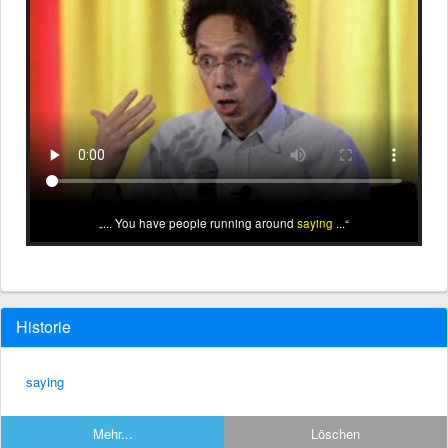
... You have people running around
saying
...
Historie
saying
Mehr...
Löschen