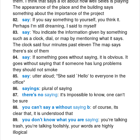
them. I think that says a lot about how well Seles is playing
The appearance of the place and the building says
something about the importance of the project
say
If you say something to yourself, you think it.
Perhaps I'm still dreaming, I said to myself
say
You indicate the information given by something
such as a clock, dial, or map by mentioning what it says.
The clock said four minutes past eleven The map says
there's six of them
say
If something goes without saying, it is obvious. It
goes without saying that if someone has lung problems
they should not smoke
say
utter aloud; "She said `Hello' to everyone in the
office"
sayings
plural of saying
there's no
saying
it's impossible to know, one can't
be sure
you can't say a without
saying
b
of course, its
clear that, it is understood that
you don't know what you are
saying
you're talking
trash, you're talking foolishly, your words are highly
illogical