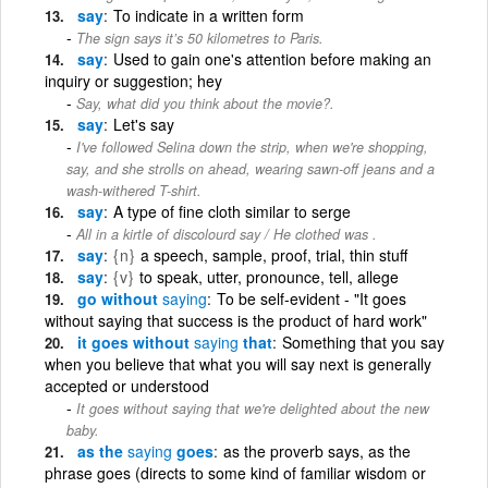
say
To indicate in a written form
The sign says it’s 50 kilometres to Paris.
say
Used to gain one's attention before making an
inquiry or suggestion; hey
Say, what did you think about the movie?.
say
Let's say
I've followed Selina down the strip, when we're shopping,
say, and she strolls on ahead, wearing sawn-off jeans and a
wash-withered T-shirt.
say
A type of fine cloth similar to serge
All in a kirtle of discolourd say / He clothed was .
say
{n}
a speech, sample, proof, trial, thin stuff
say
{v}
to speak, utter, pronounce, tell, allege
go without
saying
To be self-evident - "It goes
without saying that success is the product of hard work"
it goes without
saying
that
Something that you say
when you believe that what you will say next is generally
accepted or understood
It goes without saying that we're delighted about the new
baby.
as the
saying
goes
as the proverb says, as the
phrase goes (directs to some kind of familiar wisdom or