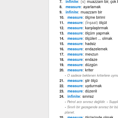
infinite
{s}
muazzam bir, çok bü
measure
ayarlamak
infinite
muazzam bir
measure
ölçme birimi
measure
(İnşaat)
ölçüt
measure
karşılaştırmak
measure
ölçüm yapmak
measure
ölçüleri ... olmak
measure
hadsiz
measure
endazelemek
measure
mevzun
measure
endaze
measure
düzgün
measure
kriter
O sadece beklenen kriterlere uymu
measure
şiir ölçü
measure
uydurmak
measure
düzenli
infinite
sınırsız
-
Petrol arzı sınırsız değildir.
Suppli
Sınırlı bir gezegende sınırsız bir
planet.
measure
ölçüsünde olmak