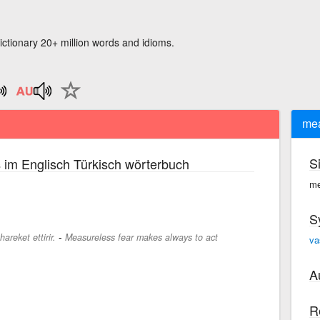
ictionary 20+ million words and idioms.
mea
S
im Englisch Türkisch wörterbuch
s
me
S
-
areket ettirir.
Measureless fear makes always to act
va
A
R