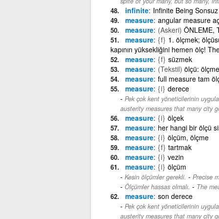
spite of your many, but so many, inf
infinite
Infinite Being Sonsuz 
measure
angular measure aç
measure
(Askeri)
ÖNLEME, 
measure
{f}
1. ölçmek; ölçüs
kapının yüksekliğini hemen ölç! The
measure
{f}
süzmek
measure
(Tekstil)
ölçü: ölçm
measure
full measure tam öl
measure
{i}
derece
Pek çok kent yöneticilerinin uygula
austerity measures that many city 
measure
{i}
ölçek
measure
her hangi bir ölçü s
measure
{i}
ölçüm, ölçme
measure
{f}
tartmak
measure
{i}
vezin
measure
{i}
ölçüm
-
Kesin ölçümler gerekli.
Precise 
-
Ölçümler hassas olmalı.
The mea
measure
son derece
Pek çok kent yöneticilerinin uygula
austerity measures that many city 