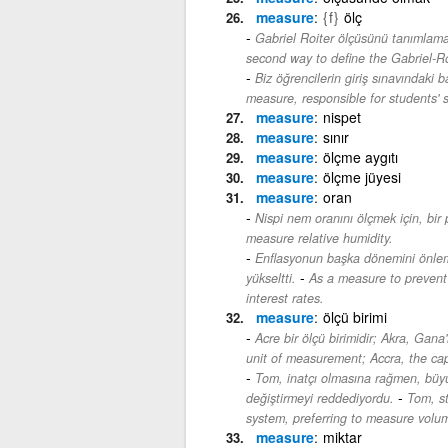
measure
{f}
ölç
Gabriel Roiter ölçüsünü tanımlamak 
second way to define the Gabriel-R
Biz öğrencilerin giriş sınavındaki
measure, responsible for students' 
measure
nispet
measure
sınır
measure
ölçme aygıtı
measure
ölçme jüyesi
measure
oran
Nispi nem oranını ölçmek için, bir p
measure relative humidity.
Enflasyonun başka dönemini önleme
-
yükseltti.
As a measure to prevent 
interest rates.
measure
ölçü birimi
Acre bir ölçü birimidir; Akra, Gana'
unit of measurement; Accra, the cap
Tom, inatçı olmasına rağmen, büyük 
-
değiştirmeyi reddediyordu.
Tom, st
system, preferring to measure volu
measure
miktar