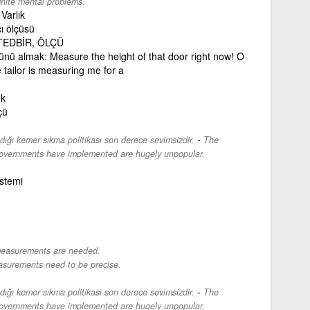
inite mental problems.
Varlık
ı ölçüsü
TEDBİR, ÖLÇÜ
ünü almak: Measure the height of that door right now! O
 tailor is measuring me for a
ek
çü
-
dığı kemer sıkma politikası son derece sevimsizdir.
The
governments have implemented are hugely unpopular.
istemi
measurements are needed.
surements need to be precise.
-
dığı kemer sıkma politikası son derece sevimsizdir.
The
governments have implemented are hugely unpopular.