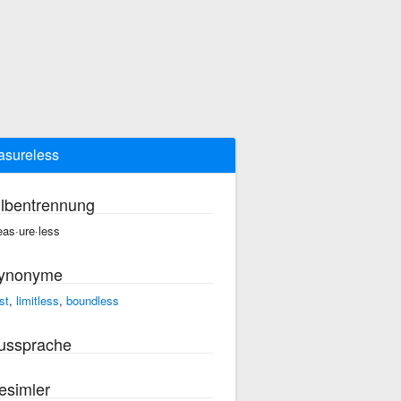
sureless
ilbentrennung
as·ure·less
ynonyme
st
,
limitless
,
boundless
ussprache
esimler