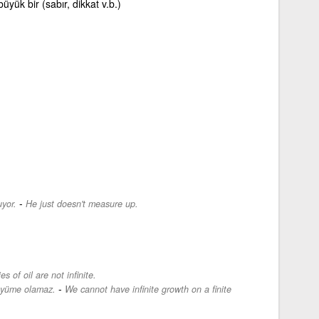
yük bir (sabır, dikkat v.b.)
-
yor.
He just doesn't measure up.
es of oil are not infinite.
-
 büyüme olamaz.
We cannot have infinite growth on a finite