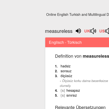
Online English Turkish and Multilingual D
measureless
Englisch - Türkisch
Definition von
measureles
hadsiz
sonsuz
ölçüsüz
Ölçüsüz korku daima beceriksizce h
clumsily.
{s}
hesapsız
{s}
sınırsız
Relevante Übersetzungen