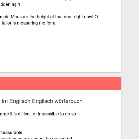
dden aşırı
mak: Measure the height of that door right now! O
 tailor is measuring me for a
im Englisch Englisch wörterbuch
s
ge it is difficult or impossible to do so
mmeasurable
beyond measure, cannot be measured