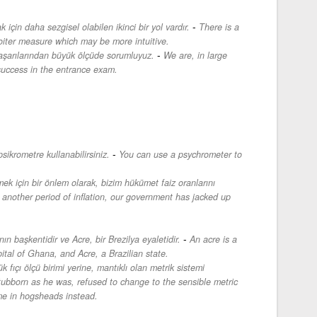
-
için daha sezgisel olabilen ikinci bir yol vardır.
There is a
oiter measure which may be more intuitive.
-
 başarılarından büyük ölçüde sorumluyuz.
We are, in large
success in the entrance exam.
-
sikrometre kullanabilirsiniz.
You can use a psychrometer to
k için bir önlem olarak, bizim hükümet faiz oranlarını
another period of inflation, our government has jacked up
-
nın başkentidir ve Acre, bir Brezilya eyaletidir.
An acre is a
ital of Ghana, and Acre, a Brazilian state.
fıçı ölçü birimi yerine, mantıklı olan metrik sistemi
ubborn as he was, refused to change to the sensible metric
me in hogsheads instead.