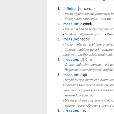
infinite
{s}
sonsuz
İnsan oğluna sonsuz potansiyel bah
-
Fakat evren sonsuzdur.
But the u
measure
ölçmek
Biz senin kan basıncını ölçmek isti
-
Sıcaklığını ölçmek istiyoruz.
We w
measure
tedbir
Yangın yetersiz tedbirlerle önlene
Önleyici tedbirler gerçek tedaviden
effective than the actual treatment.
measure
{i}
önlem
-
O etkin önlemler alamadı.
He cou
Böylesine önlemler gerekli değildi.
measure
ölçü
Birçok Avrupa mutfakları orada kuru
Amerika'da tam tersine onlar haciml
because dry ingredients are measure
measured by volume.
Biz öğrencilerin giriş sınavındaki
measure, responsible for students' 
measure
had