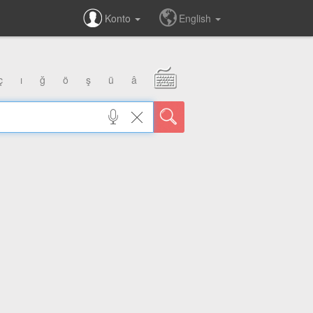
Konto
English
ç
ı
ğ
ö
ş
ü
â