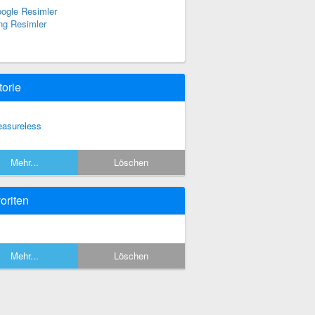
ogle Resimler
ng Resimler
torie
asureless
Mehr...
Löschen
oriten
Mehr...
Löschen