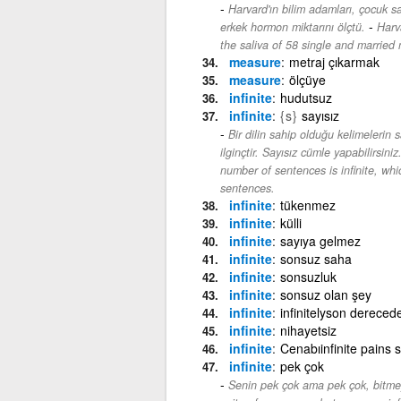
Harvard'ın bilim adamları, çocuk s
-
erkek hormon miktarını ölçtü.
Harv
the saliva of 58 single and married 
measure
metraj çıkarmak
measure
ölçüye
infinite
hudutsuz
infinite
{s}
sayısız
Bir dilin sahip olduğu kelimelerin 
ilginçtir. Sayısız cümle yapabilirsiniz
number of sentences is infinite, wh
sentences.
infinite
tükenmez
infinite
külli
infinite
sayıya gelmez
infinite
sonsuz saha
infinite
sonsuzluk
infinite
sonsuz olan şey
infinite
infinitelyson dereced
infinite
nihayetsiz
infinite
Cenabıinfinite pains 
infinite
pek çok
Senin pek çok ama pek çok, bitmey