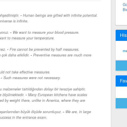
Go
Bi
-
şedilmiştir.
Human beings are gifted with infinite potential.
niverse is infinite.
-
yoruz.
We want to measure your blood pressure.
His
ant to measure your temperature.
-
mez.
Fire cannot be prevented by half measures.
me
-
 çok daha etkilidir.
Preventive measures are much more
ld not take effective measures.
-
Such measures were not necessary.
Fav
 malzemeler tartıldığından dolayı bir teraziye sahiptir,
-
e ölçülmektedir.
Many European kitchens have scales
d by weight there, unlike in America, where they are
-
 başarılarından büyük ölçüde sorumluyuz.
We are, in large
success in the entrance exam.