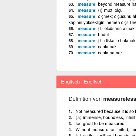
measure
beyond measure ha
measure
{i}
müz. ölçü
measure
ölçmek; ölçüsünü al
kapının yüksekliğini hemen ölç! The
measure
{f}
ölçüsünü almak
measure
hudut
measure
{f}
dikkatle bakmak
measure
çaplamak
measure
çaplamamak
Englisch - Englisch
Definition von
measureles
Not measured because it is so lar
{a}
immense, boundless, infinit
too great to be measured
Without measure; unlimited; i
{s}
endless, without bounds, 