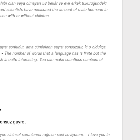
ahibi olan veya olmayan 58 bekâr ve evli erkek tükürüğündeki
ard scientists have measured the amount of male hormone in
men with or without children.
sayısı sonludur, ama cümlelerin sayısı sonsuzdur, ki o oldukça
-
.
The number of words that a language has is finite but the
ich is quite interesting. You can make countless numbers of
e
sonsuz gayret
-
en zihinsel sorunlarına rağmen seni seviyorum.
I love you in