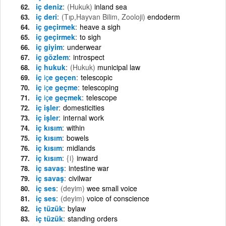
iç deniz
(Hukuk)
inland sea
iç deri
(Tıp,Hayvan Bilim, Zooloji)
endoderm
iç geçirmek
heave a sigh
iç geçirmek
to sigh
iç giyim
underwear
iç gözlem
introspect
iç hukuk
(Hukuk)
municipal law
iç
iç
e geçen
telescopic
iç
iç
e geçme
telescoping
iç
iç
e geçmek
telescope
iç işler
domesticities
iç işler
internal work
iç kısım
within
iç kısım
bowels
iç kısım
midlands
iç kısım
{i}
inward
iç savaş
intestine war
iç savaş
civilwar
iç ses
(deyim)
wee small voice
iç ses
(deyim)
voice of conscience
iç tüzük
bylaw
iç tüzük
standing orders