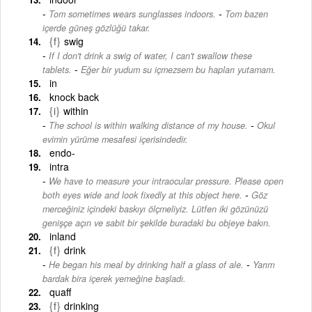
-
Tom sometimes wears sunglasses indoors.
Tom bazen
içerde güneş gözlüğü takar.
{f}
swig
If I don't drink a swig of water, I can't swallow these
-
tablets.
Eğer bir yudum su içmezsem bu hapları yutamam.
in
knock back
{i}
within
-
The school is within walking distance of my house.
Okul
evimin yürüme mesafesi içerisindedir.
endo-
intra
We have to measure your intraocular pressure. Please open
-
both eyes wide and look fixedly at this object here.
Göz
merceğiniz içindeki baskıyı ölçmeliyiz. Lütfen iki gözünüzü
genişçe açın ve sabit bir şekilde buradaki bu objeye bakın.
inland
{f}
drink
-
He began his meal by drinking half a glass of ale.
Yarım
bardak bira içerek yemeğine başladı.
quaff
{f}
drinking