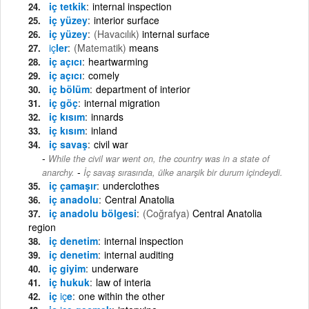
iç tetkik
internal inspection
iç yüzey
interior surface
iç yüzey
(Havacılık)
internal surface
iç
ler
(Matematik)
means
iç açıcı
heartwarming
iç açıcı
comely
iç bölüm
department of interior
iç göç
internal migration
iç kısım
innards
iç kısım
inland
iç savaş
civil war
While the civil war went on, the country was in a state of
-
anarchy.
İç savaş sırasında, ülke anarşik bir durum içindeydi.
iç çamaşır
underclothes
iç anadolu
Central Anatolia
iç anadolu bölgesi
(Coğrafya)
Central Anatolia
region
iç denetim
internal inspection
iç denetim
internal auditing
iç giyim
underware
iç hukuk
law of interia
iç
iç
e
one within the other