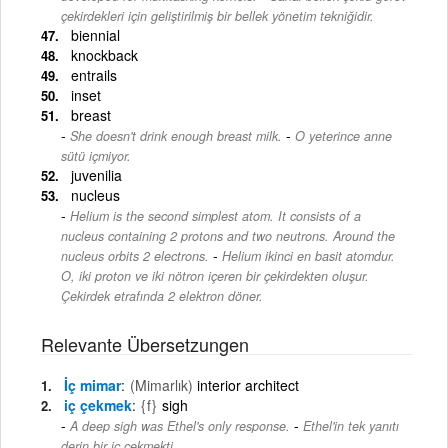
çekirdekleri için geliştirilmiş bir bellek yönetim tekniğidir.
biennial
knockback
entrails
inset
breast
-
She doesn't drink enough breast milk.
O yeterince anne
sütü içmiyor.
juvenilia
nucleus
Helium is the second simplest atom. It consists of a
nucleus containing 2 protons and two neutrons. Around the
-
nucleus orbits 2 electrons.
Helium ikinci en basit atomdur.
O, iki proton ve iki nötron içeren bir çekirdekten oluşur.
Çekirdek etrafında 2 elektron döner.
Relevante Übersetzungen
İç mimar
(Mimarlık)
interior architect
iç çekmek
{f}
sigh
-
A deep sigh was Ethel's only response.
Ethel'in tek yanıtı
derin bir iç çekmekti.