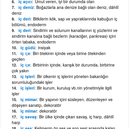
iç açıcı
Umut veren, iyi bir durumda olan
iç deniz
Boğazlarla ana denize bağlı olan deniz, dâhilî
deniz
iç deri
Bitkilerin kök, sap ve yapraklarında kabuğun iç
bölümü, endoderm
iç deri
Sindirim ve solunum kanallarının iç yüzlerini ve
sindirim kanalına bağlı bezlerin (karaciğer, pankreas) içini
örten tabaka, endoderm
iç güdü
insiyak
iç
iç
e
Biri ötekinin içinde veya birine ötekinden
geçilen
iç
iç
e
Birbirinin içinde, karışık bir durumda, birbirine
çok yakın
iç işleri
Bir ülkenin iç işlerini yöneten bakanlığın
sorumluluğundaki işler
iç işleri
Bir kurum, kuruluş vb.nin yönetimiyle ilgili
işler
iç mimar
Bir yapının içini süsleyen, düzenleyen ve
döşeyen sanatçı, dekoratör
iç mimar
dekoratör
iç savaş
Bir ülke içinde çıkan savaş, iç harp, dâhilî
harp
iç ses
Kelimenin ön ses ve son sesi arasında kalan