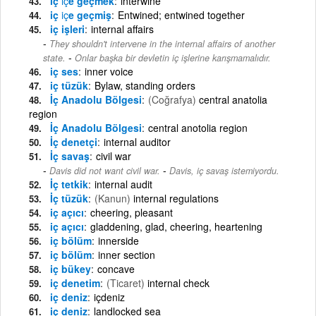
iç
iç
e geçmek
interwine
iç
iç
e geçmiş
Entwined; entwined together
iç işleri
internal affairs
They shouldn't intervene in the internal affairs of another
-
state.
Onlar başka bir devletin iç işlerine karışmamalıdır.
iç ses
inner voice
iç tüzük
Bylaw, standing orders
İç Anadolu Bölgesi
(Coğrafya)
central anatolia
region
İç Anadolu Bölgesi
central anotolia region
İç denetçi
internal auditor
İç savaş
civil war
-
Davis did not want civil war.
Davis, iç savaş istemiyordu.
İç tetkik
internal audit
İç tüzük
(Kanun)
internal regulations
iç açıcı
cheering, pleasant
iç açıcı
gladdening, glad, cheering, heartening
iç bölüm
innerside
iç bölüm
inner section
iç bükey
concave
iç denetim
(Ticaret)
internal check
iç deniz
içdeniz
iç deniz
landlocked sea