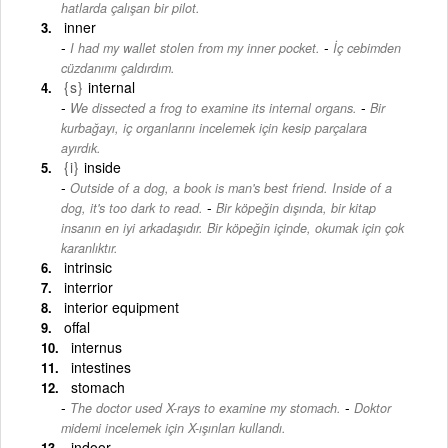
hatlarda çalışan bir pilot.
inner
-
I had my wallet stolen from my inner pocket.
İç cebimden
cüzdanımı çaldırdım.
{s}
internal
-
We dissected a frog to examine its internal organs.
Bir
kurbağayı, iç organlarını incelemek için kesip parçalara
ayırdık.
{i}
inside
Outside of a dog, a book is man's best friend. Inside of a
-
dog, it's too dark to read.
Bir köpeğin dışında, bir kitap
insanın en iyi arkadaşıdır. Bir köpeğin içinde, okumak için çok
karanlıktır.
intrinsic
interrior
interior equipment
offal
internus
intestines
stomach
-
The doctor used X-rays to examine my stomach.
Doktor
midemi incelemek için X-ışınları kullandı.
indoor