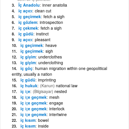
İç Anadolu
inner anatolia
iç açıcı
clean cut
iç geçirmek
fetch a sigh
iç gözlem
introspection
iç çekmek
fetch a sigh
iç güdü
instinct
iç açıcı
pleasant
iç geçirmek
heave
iç geçirmek
sigh
iç giyim
underclothes
iç giyim
underclothing
iç göç
human migration within one geopolitical
entity, usually a nation
iç güdü
imprinting
iç hukuk
(Kanun)
national law
iç
iç
e
(Bilgisayar)
nested
iç
iç
e geçmek
mesh
iç
iç
e geçmek
engage
iç
iç
e geçmek
interlock
iç
iç
e geçmek
intertwine
iç kısım
bowel
iç kısım
inside