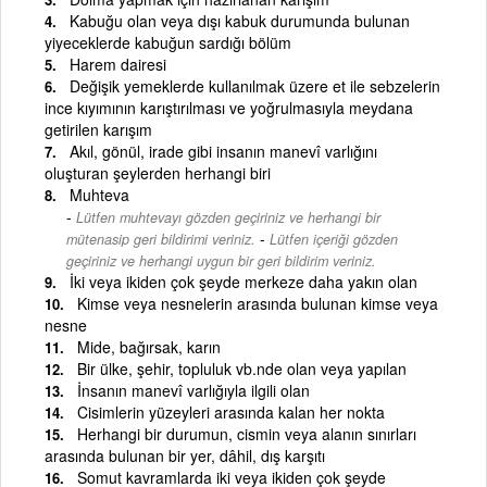
Kabuğu olan veya dışı kabuk durumunda bulunan
yiyeceklerde kabuğun sardığı bölüm
Harem dairesi
Değişik yemeklerde kullanılmak üzere et ile sebzelerin
ince kıyımının karıştırılması ve yoğrulmasıyla meydana
getirilen karışım
Akıl, gönül, irade gibi insanın manevî varlığını
oluşturan şeylerden herhangi biri
Muhteva
Lütfen muhtevayı gözden geçiriniz ve herhangi bir
-
mütenasip geri bildirimi veriniz.
Lütfen içeriği gözden
geçiriniz ve herhangi uygun bir geri bildirim veriniz.
İki veya ikiden çok şeyde merkeze daha yakın olan
Kimse veya nesnelerin arasında bulunan kimse veya
nesne
Mide, bağırsak, karın
Bir ülke, şehir, topluluk vb.nde olan veya yapılan
İnsanın manevî varlığıyla ilgili olan
Cisimlerin yüzeyleri arasında kalan her nokta
Herhangi bir durumun, cismin veya alanın sınırları
arasında bulunan bir yer, dâhil, dış karşıtı
Somut kavramlarda iki veya ikiden çok şeyde