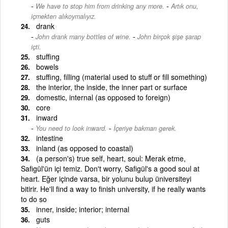
-
We have to stop him from drinking any more.
Artık onu,
içmekten alıkoymalıyız.
drank
-
John drank many bottles of wine.
John birçok şişe şarap
içti.
stuffing
bowels
stuffing, filling (material used to stuff or fill something)
the interior, the inside, the inner part or surface
domestic, internal (as opposed to foreign)
core
inward
-
You need to look inward.
İçeriye bakman gerek.
intestine
inland (as opposed to coastal)
(a person's) true self, heart, soul: Merak etme,
Safigül'ün içi temiz. Don't worry, Safigül's a good soul at
heart. Eğer içinde varsa, bir yolunu bulup üniversiteyi
bitirir. He'll find a way to finish university, if he really wants
to do so
inner, inside; interior; internal
guts