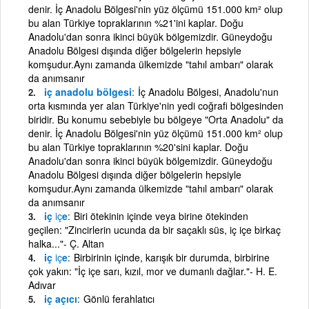
denir. İç Anadolu Bölgesi'nin yüz ölçümü 151.000 km² olup
bu alan Türkiye topraklarının %21'ini kaplar. Doğu
Anadolu'dan sonra ikinci büyük bölgemizdir. Güneydoğu
Anadolu Bölgesi dışında diğer bölgelerin hepsiyle
komşudur.Aynı zamanda ülkemizde "tahıl ambarı" olarak
da anımsanır
iç anadolu bölgesi
İç Anadolu Bölgesi, Anadolu'nun
orta kısmında yer alan Türkiye'nin yedi coğrafi bölgesinden
biridir. Bu konumu sebe­biyle bu bölgeye "Orta Anadolu" da
denir. İç Anadolu Bölgesi'nin yüz ölçümü 151.000 km² olup
bu alan Türkiye topraklarının %20'sini kaplar. Doğu
Anadolu'dan sonra ikinci büyük bölgemizdir. Güneydoğu
Anadolu Bölgesi dışında diğer bölgelerin hepsiyle
komşudur.Aynı zamanda ülkemizde "tahıl ambarı" olarak
da anımsanır
iç
iç
e
Biri ötekinin içinde veya birine ötekinden
geçilen: "Zincirlerin ucunda da bir saçaklı süs, iç içe birkaç
halka..."- Ç. Altan
iç
iç
e
Birbirinin içinde, karışık bir durumda, birbirine
çok yakın: "İç içe sarı, kızıl, mor ve dumanlı dağlar."- H. E.
Adıvar
iç açıcı
Gönlü ferahlatıcı