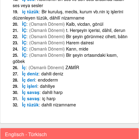
ses veya sesler
iç tüzük
Bir kuruluş, meclis, kurum vb.nin iç işlerini
düzenleyen tüzük, dâhilî nizamname
İÇ
(Osmanlı Dönemi)
Kalb, vicdan, gönül
İÇ
(Osmanlı Dönemi)
t. Herşeyin içerisi, dâhil, derun
İÇ
(Osmanlı Dönemi)
Bir şeyin görünmez ciheti, bâtın
İÇ
(Osmanlı Dönemi)
Harem dairesi
İÇ
(Osmanlı Dönemi)
Karın, mide
İÇ
(Osmanlı Dönemi)
Bir şeyin ortasındaki kısım,
göbek
İç
(Osmanlı Dönemi)
ZAMİR
İç deniz
dahili deniz
İç deri
endoderm
İç işleri
dahiliye
İç savaş
dahili harp
İç savaş
iç harp
İç tüzük
dahili nizamname
Englisch - Türkisch