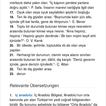
merkeze daha yakın olan: "İç kapının perdesi yanlara
doğru açıldı."- P. Safa. İnsanın manevi varlığıyla ilgili olan
Oyuk olan veya oyuk sayılabilen şeylerin boşluğu
Ten ile dış giysiler arası: "Boynumda kalın yün atkı,
içimde çift kat fanila, gene de titriyorum."- E. Bener
Toplu bir durumda bulunan kimse veya nesnelerin
arasında bulunan kimse veya nesne: "Ama hepiniz,
hepiniz / Hepiniz geçim derdinde / Bir ben miyim keyif ehli
içinizde?"- O. V. Kanık
Bir ülkede, şehirde, toplulukta vb.de olan veya
yapılan
Herhangi bir durumun, cismin veya alanın sınırları
arasında bulunan bir yer, dâhil, dış karşıtı: "Deniz gecenin
içinde, gece denizin içindedir."- Ç. Altan
Ten ile dış giysiler arası
derun
Relevante Übersetzungen
iç anadolu
İç Anadolu Bölgesi, Anadolu'nun orta
kısmında yer alan Türkiye'nin yedi coğrafi bölgesinden
biridir. Bu konumu sebe­biyle bu bölgeye "Orta Anadolu" da