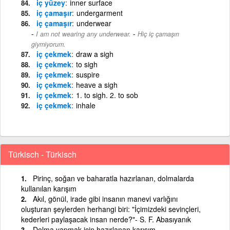
iç yüzey
inner surface
iç çamaşır
undergarment
iç çamaşır
underwear
-
I am not wearing any underwear.
Hiç iç çamaşırı
giymiyorum.
iç çekmek
draw a sigh
iç çekmek
to sigh
iç çekmek
suspire
iç çekmek
heave a sigh
iç çekmek
1. to sigh. 2. to sob
iç çekmek
inhale
Türkisch - Türkisch
Pirinç, soğan ve baharatla hazırlanan, dolmalarda
kullanılan karışım
Akıl, gönül, irade gibi insanın manevi varlığını
oluşturan şeylerden herhangi biri: "İçimizdeki sevinçleri,
kederleri paylaşacak insan nerde?"- S. F. Abasıyanık
Dolma yapmak için hazırlanan karışım