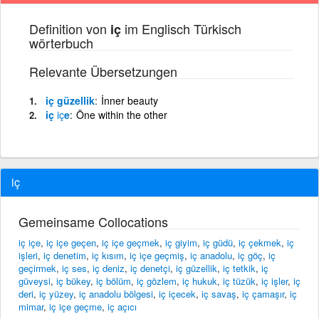
Definition von
im Englisch Türkisch
iç
wörterbuch
Relevante Übersetzungen
iç güzellik
İnner beauty
iç
iç
e
Öne within the other
iç
Gemeinsame Collocations
iç içe
,
iç içe geçen
,
iç içe geçmek
,
iç giyim
,
iç güdü
,
iç çekmek
,
iç
işleri
,
iç denetim
,
iç kısım
,
iç içe geçmiş
,
iç anadolu
,
iç göç
,
iç
geçirmek
,
iç ses
,
iç deniz
,
iç denetçi
,
iç güzellik
,
iç tetkik
,
iç
güveysi
,
iç bükey
,
iç bölüm
,
iç gözlem
,
iç hukuk
,
iç tüzük
,
iç işler
,
iç
deri
,
iç yüzey
,
iç anadolu bölgesi
,
iç içecek
,
iç savaş
,
iç çamaşır
,
iç
mimar
,
iç içe geçme
,
iç açıcı