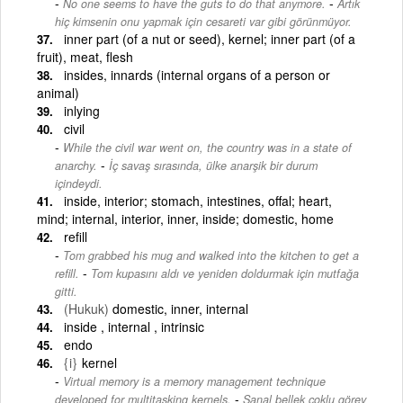
-
No one seems to have the guts to do that anymore.
Artık
hiç kimsenin onu yapmak için cesareti var gibi görünmüyor.
inner part (of a nut or seed), kernel; inner part (of a
fruit), meat, flesh
insides, innards (internal organs of a person or
animal)
inlying
civil
While the civil war went on, the country was in a state of
-
anarchy.
İç savaş sırasında, ülke anarşik bir durum
içindeydi.
inside, interior; stomach, intestines, offal; heart,
mind; internal, interior, inner, inside; domestic, home
refill
Tom grabbed his mug and walked into the kitchen to get a
-
refill.
Tom kupasını aldı ve yeniden doldurmak için mutfağa
gitti.
(Hukuk)
domestic, inner, internal
inside , internal , intrinsic
endo
{i}
kernel
Virtual memory is a memory management technique
-
developed for multitasking kernels.
Sanal bellek çoklu görev