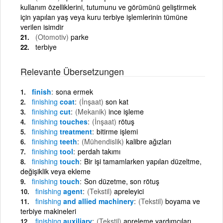
kullanım özelliklerini, tutumunu ve görümünü geliştirmek
için yapılan yaş veya kuru terbiye işlemlerinin tümüne
verilen isimdir
(Otomotiv)
parke
terbiye
Relevante Übersetzungen
finish
sona ermek
finishing
coat
(İnşaat)
son kat
finishing
cut
(Mekanik)
ince işleme
finishing
touches
(İnşaat)
rötuş
finishing
treatment
bitirme işlemi
finishing
teeth
(Mühendislik)
kalibre ağızları
finishing
tool
perdah takımı
finishing
touch
Bir işi tamamlarken yapılan düzeltme,
değişiklik veya ekleme
finishing
touch
Son düzetme, son rötuş
finishing
agent
(Tekstil)
apreleyici
finishing
and allied machinery
(Tekstil)
boyama ve
terbiye makineleri
finishing
auxiliary
(Tekstil)
apreleme yardımcıları