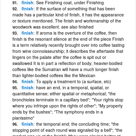
finish
See Finishing coat, under Finishing
finish
If the surface of something that has been
made has a particular kind of finish, it has the appearance
or texture mentioned. The finish and workmanship of the
woodwork was excellent. see also finished
finish
If aroma is the overture of the coffee, then
finish is the resonant silence at the end of the piece Finish
is a term relatively recently brought over into coffee tasting
from wine connoisseurship; it describes the aftertaste that
lingers on the palate after the coffee is spit out or
swallowed It is in part a reflection of body; heavier-bodied
coffees like the Sumatran will have a much longer finish
than lighter-bodied coffees like the Mexican
finish
To apply a treatment to (a surface, etc)
finish
have an end, in a temporal, spatial, or
quantitative sense; either spatial or metaphorical; "the
bronchioles terminate in a capillary bed"; "Your rights stop
where you infringe upon the rights of other"; "My property
ends by the bushes"; "The symphony ends in a
pianissimo"
finish
the temporal end; the concluding time; "the
stopping point of each round was signaled by a bell"; "the
market was up at the finish"; "they were playing better at