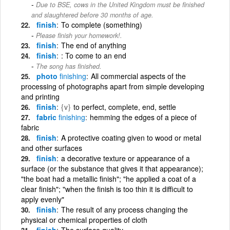
Due to BSE, cows in the United Kingdom must be finished
and slaughtered before 30 months of age.
finish
To complete (something)
Please finish your homework!.
finish
The end of anything
finish
: To come to an end
The song has finished.
photo
finishing
All commercial aspects of the
processing of photographs apart from simple developing
and printing
finish
{v}
to perfect, complete, end, settle
fabric
finishing
hemming the edges of a piece of
fabric
finish
A protective coating given to wood or metal
and other surfaces
finish
a decorative texture or appearance of a
surface (or the substance that gives it that appearance);
"the boat had a metallic finish"; "he applied a coat of a
clear finish"; "when the finish is too thin it is difficult to
apply evenly"
finish
The result of any process changing the
physical or chemical properties of cloth
finish
The surface quality