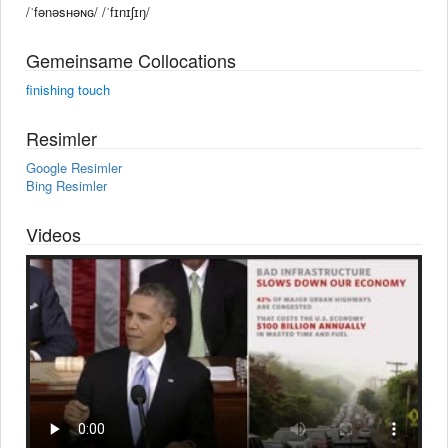
/ˈfənəsʜəɴɢ/ /ˈfɪnɪʃɪŋ/
Gemeinsame Collocations
finishing touch
Resimler
Google Resimler
Bing Resimler
Videos