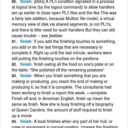
finish
[BSG] A PL/I condition signalled in a process
at logout time (by the logout command) to allow handlers
set up earlier to close open PL/I files and the like This was
a fairly late addition, because Multics' file model, a virtual
memory view of disk via shared segments, is not PL/I's,
and there is little need for such handlers But they can still
cause trouble -- see jladdae
finish
If you add the finishing touches to something,
you add or do the last things that are necessary to
complete it. Right up until the last minute, workers were
still putting the finishing touches on the pavilions
finish
finish eating all the food on one's plate or on
the table; "She polished off the remaining potatoes"
finish
When you finish something that you are
making or producing, you reach the end of making or
producing it, so that it is complete. The consultants had
been working to finish a report this week. = complete
Finish off and, in American English, finish up mean the
same as finish. Now she is busy finishing off a biography
of Queen Caroline. the amount of stuff required to finish
up a movie
finish
A boat finishes when any part of her hull, or
crew or equipment in normal position, crosses the finishing