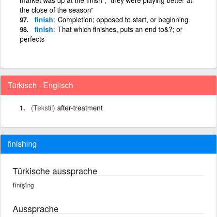
the close of the season"
finish
Completion; opposed to start, or beginning
finish
That which finishes, puts an end to&?; or
perfects
Türkisch - Englisch
(Tekstil)
after-treatment
finishing
Türkische aussprache
fînîşîng
Aussprache