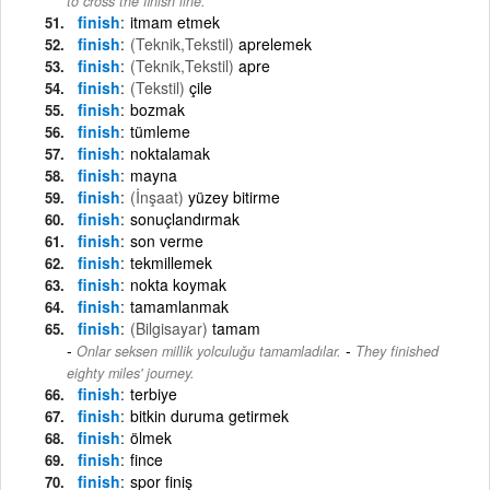
to cross the finish line.
finish
itmam etmek
finish
(Teknik,Tekstil)
aprelemek
finish
(Teknik,Tekstil)
apre
finish
(Tekstil)
çile
finish
bozmak
finish
tümleme
finish
noktalamak
finish
mayna
finish
(İnşaat)
yüzey bitirme
finish
sonuçlandırmak
finish
son verme
finish
tekmillemek
finish
nokta koymak
finish
tamamlanmak
finish
(Bilgisayar)
tamam
-
Onlar seksen millik yolculuğu tamamladılar.
They finished
eighty miles' journey.
finish
terbiye
finish
bitkin duruma getirmek
finish
ölmek
finish
fince
finish
spor finiş