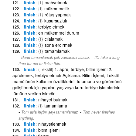
finish
{f}
mahvetmek
finish
{i}
mükemmellik
finish
{f}
rötuş yapmak
finish
{i}
kusursuzluk
finish
terbiye etmek
finish
en mükemmel durum
finish
{f}
cilalamak
finish
{f}
sona erdirmek
finish
{f}
tamamlamak
-
Bunu tamamlamak çok zamanımı alacak.
It'll take a long
time for me to finish this.
finish
(Tekstil)
1. apre, terbiye, bitim işlemi 2.
aprelemek, terbiye etmek Açıklama: Bitim İşlemi; Tekstil
mamülünün kullanım özelliklerini, tutumunu ve görümünü
geliştirmek için yapılan yaş veya kuru terbiye işlemlerinin
tümüne verilen isimdir
finish
nihayet bulmak
finish
{i}
tamamlama
-
Tom asla hiçbir şeyi tamamlamaz.
Tom never finishes
anything.
finish
nihayetlenmek
finish
bitim işlemi
finish
finisaj