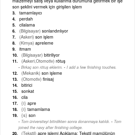
malzemeyi satış veya kullanma durumuna getirmek bir işe
son şeklini vermek için girişilen işlem
tamamlayıcı
perdah
cilalama
(Bilgisayar)
sonlandırılıyor
(Askeri)
son işlem
(Kimya)
apreleme
itmam
(Bilgisayar)
bitiriliyor
(Askeri,Otomotiv)
rötuş
-
Birkaç son rötuş eklerim.
I add a few finishing touches.
(Mekanik)
son işleme
(Otomotiv)
finisaj
bitirici
sonkat
cila
{i}
apre
{i}
tamamlama
{s}
son
-
Tom üniversiteyi bitirdikten sonra donanmaya katıldı.
Tom
joined the navy after finishing college.
(Tekstil)
apre işlemi Açıklama: Tekstil mamülünün