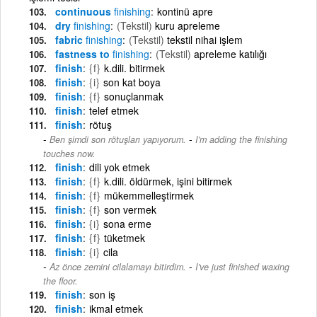
continuous
finishing
kontinü apre
dry
finishing
(Tekstil)
kuru apreleme
fabric
finishing
(Tekstil)
tekstil nihai işlem
fastness to
finishing
(Tekstil)
apreleme katılığı
finish
{f}
k.dili. bitirmek
finish
{i}
son kat boya
finish
{f}
sonuçlanmak
finish
telef etmek
finish
rötuş
-
Ben şimdi son rötuşları yapıyorum.
I'm adding the finishing
touches now.
finish
dili yok etmek
finish
{f}
k.dili. öldürmek, işini bitirmek
finish
{f}
mükemmelleştirmek
finish
{f}
son vermek
finish
{i}
sona erme
finish
{f}
tüketmek
finish
{i}
cila
-
Az önce zemini cilalamayı bitirdim.
I've just finished waxing
the floor.
finish
son iş
finish
ikmal etmek