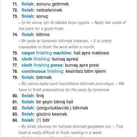
finish
sonunu getirmek
finish
neticelenmek
finish
sonuç
-
İyi bir sonuç için iki tabaka boya uygula.
Apply two coats of
the paint for a good finish.
finish
bitirme
-
Bir ayda işi tamamen bitirmek imkansız.
It is utterly
impossible to finish the work within a month.
carpet
finishing
machine
halı apre makinesi
cloth
finishing
kumaş apresi
cloth
finishing
press
kumaş apre presi
continuous
finishing
kesintisiz bitim işlemi
finish
bitirmek
-
Biz yarına kadar parti hazırlıklarını bitirmek zorundayız.
We
have to finish preparations for the party by tomorrow.
finish
finiş
finish
bir şeyin bitmiş hali
finish
(yorgunluktan/vb.) bitirmek
finish
gücünü kesmek
finish
{f}
bitir
-
Bu kitabı okumayı bir haftada bitirmek gerçekten zor.
This
book is really difficult to finish reading in a week.