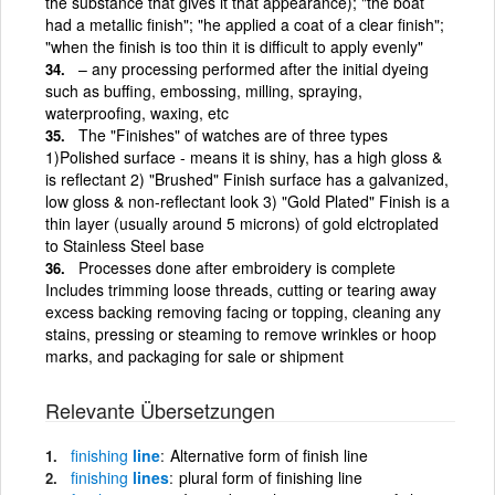
the substance that gives it that appearance); "the boat
had a metallic finish"; "he applied a coat of a clear finish";
"when the finish is too thin it is difficult to apply evenly"
– any processing performed after the initial dyeing
such as buffing, embossing, milling, spraying,
waterproofing, waxing, etc
The "Finishes" of watches are of three types
1)Polished surface - means it is shiny, has a high gloss &
is reflectant 2) "Brushed" Finish surface has a galvanized,
low gloss & non-reflectant look 3) "Gold Plated" Finish is a
thin layer (usually around 5 microns) of gold elctroplated
to Stainless Steel base
Processes done after embroidery is complete
Includes trimming loose threads, cutting or tearing away
excess backing removing facing or topping, cleaning any
stains, pressing or steaming to remove wrinkles or hoop
marks, and packaging for sale or shipment
Relevante Übersetzungen
finishing
line
Alternative form of finish line
finishing
lines
plural form of finishing line