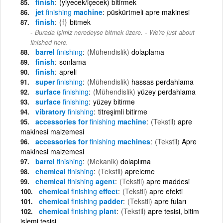
finish
(yiyecek/içecek) bitirmek
jet
finishing
machine
püskürtmeli apre makinesi
finish
{f}
bitmek
-
Burada işimiz neredeyse bitmek üzere.
We're just about
finished here.
barrel
finishing
(Mühendislik)
dolaplama
finish
sonlama
finish
apreli
super
finishing
(Mühendislik)
hassas perdahlama
surface
finishing
(Mühendislik)
yüzey perdahlama
surface
finishing
yüzey bitirme
vibratory
finishing
titreşimli bitirme
accessories for
finishing
machine
(Tekstil)
apre
makinesi malzemesi
accessories for
finishing
machines
(Tekstil)
Apre
makinesi malzemesi
barrel
finishing
(Mekanik)
dolaplıma
chemical
finishing
(Tekstil)
apreleme
chemical
finishing
agent
(Tekstil)
apre maddesi
chemical
finishing
effect
(Tekstil)
apre efekti
chemical
finishing
padder
(Tekstil)
apre fuları
chemical
finishing
plant
(Tekstil)
apre tesisi, bitim
işlemi tesisi