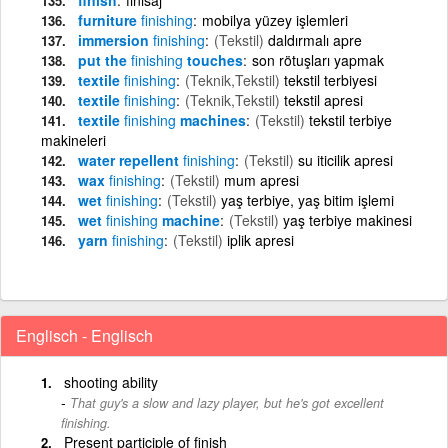
furniture
finishing
mobilya yüzey işlemleri
immersion
finishing
(Tekstil)
daldırmalı apre
put the
finishing
touches
son rötuşları yapmak
textile
finishing
(Teknik,Tekstil)
tekstil terbiyesi
textile
finishing
(Teknik,Tekstil)
tekstil apresi
textile
finishing
machines
(Tekstil)
tekstil terbiye
makineleri
water repellent
finishing
(Tekstil)
su iticilik apresi
wax
finishing
(Tekstil)
mum apresi
wet
finishing
(Tekstil)
yaş terbiye, yaş bitim işlemi
wet
finishing
machine
(Tekstil)
yaş terbiye makinesi
yarn
finishing
(Tekstil)
iplik apresi
Englisch - Englisch
shooting ability
That guy's a slow and lazy player, but he's got excellent
finishing.
Present participle of finish