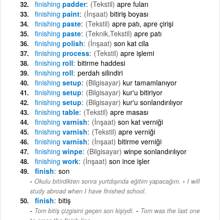
finishing
padder
(Tekstil)
apre fuları
finishing
paint
(İnşaat)
bitiriş boyası
finishing
paste
(Tekstil)
apre patı, apre çirişi
finishing
paste
(Teknik,Tekstil)
apre patı
finishing
polish
(İnşaat)
son kat cila
finishing
process
(Tekstil)
apre işlemi
finishing
roll
bitirme haddesi
finishing
roll
perdah silindiri
finishing
setup
(Bilgisayar)
kur tamamlanıyor
finishing
setup
(Bilgisayar)
kur'u bitiriyor
finishing
setup
(Bilgisayar)
kur'u sonlandırılıyor
finishing
table
(Tekstil)
apre masası
finishing
varnish
(İnşaat)
son kat verniği
finishing
varnish
(Tekstil)
apre verniği
finishing
varnish
(İnşaat)
bitirme verniği
finishing
winpe
(Bilgisayar)
winpe sonlandırılıyor
finishing
work
(İnşaat)
son ince işler
finish
son
-
Okulu bitirdikten sonra yurtdışında eğitim yapacağım.
I will
study abroad when I have finished school.
finish
bitiş
-
Tom bitiş çizgisini geçen son kişiydi.
Tom was the last one