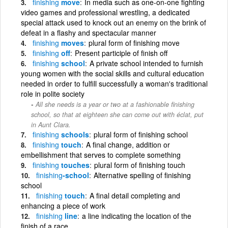
finishing
move
In media such as one-on-one fighting
video games and professional wrestling, a dedicated
special attack used to knock out an enemy on the brink of
defeat in a flashy and spectacular manner
finishing
moves
plural form of finishing move
finishing
off
Present participle of finish off
finishing
school
A private school intended to furnish
young women with the social skills and cultural education
needed in order to fulfill successfully a woman's traditional
role in polite society
All she needs is a year or two at a fashionable finishing
school, so that at eighteen she can come out with éclat, put
in Aunt Clara.
finishing
schools
plural form of finishing school
finishing
touch
A final change, addition or
embellishment that serves to complete something
finishing
touches
plural form of finishing touch
finishing
-school
Alternative spelling of finishing
school
finishing
touch
A final detail completing and
enhancing a piece of work
finishing
line
a line indicating the location of the
finish of a race