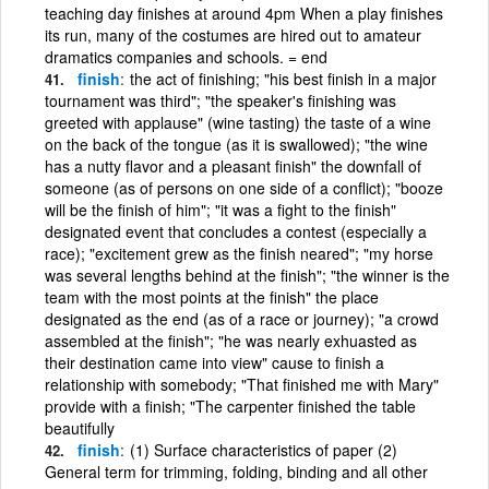
teaching day finishes at around 4pm When a play finishes
its run, many of the costumes are hired out to amateur
dramatics companies and schools. = end
finish
the act of finishing; "his best finish in a major
tournament was third"; "the speaker's finishing was
greeted with applause" (wine tasting) the taste of a wine
on the back of the tongue (as it is swallowed); "the wine
has a nutty flavor and a pleasant finish" the downfall of
someone (as of persons on one side of a conflict); "booze
will be the finish of him"; "it was a fight to the finish"
designated event that concludes a contest (especially a
race); "excitement grew as the finish neared"; "my horse
was several lengths behind at the finish"; "the winner is the
team with the most points at the finish" the place
designated as the end (as of a race or journey); "a crowd
assembled at the finish"; "he was nearly exhuasted as
their destination came into view" cause to finish a
relationship with somebody; "That finished me with Mary"
provide with a finish; "The carpenter finished the table
beautifully
finish
(1) Surface characteristics of paper (2)
General term for trimming, folding, binding and all other