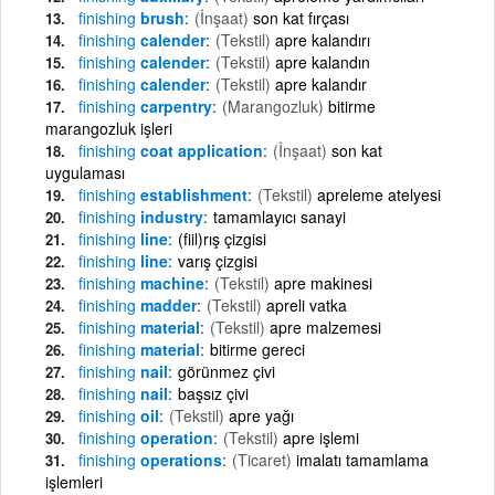
finishing
brush
(İnşaat)
son kat fırçası
finishing
calender
(Tekstil)
apre kalandırı
finishing
calender
(Tekstil)
apre kalandın
finishing
calender
(Tekstil)
apre kalandır
finishing
carpentry
(Marangozluk)
bitirme
marangozluk işleri
finishing
coat application
(İnşaat)
son kat
uygulaması
finishing
establishment
(Tekstil)
apreleme atelyesi
finishing
industry
tamamlayıcı sanayi
finishing
line
(fiil)rış çizgisi
finishing
line
varış çizgisi
finishing
machine
(Tekstil)
apre makinesi
finishing
madder
(Tekstil)
apreli vatka
finishing
material
(Tekstil)
apre malzemesi
finishing
material
bitirme gereci
finishing
nail
görünmez çivi
finishing
nail
başsız çivi
finishing
oil
(Tekstil)
apre yağı
finishing
operation
(Tekstil)
apre işlemi
finishing
operations
(Ticaret)
imalatı tamamlama
işlemleri