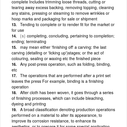
complete Includes trimming loose threads, cutting or
tearing away excess backing, removing topping, cleaning
any stains, pressing or steaming to remove wrinkles or
hoop marks and packaging for sale or shipment
Tending to complete or to render fit for the market or
for use
{s}
completing, concluding, pertaining to completion;
ending; terminating
may mean either 'finishing off' a carving: the last
carving (detailing or 'licking up')stages; or the act of
colouring, sealing or waxing etc the finished piece
Any post-press operation, such as folding, binding,
etc
The operations that are performed after a print set
leaves the press For example, binding is a finishing
operation
After cloth has been woven, it goes through a series
of finishing processes, which can include bleaching,
dyeing and printing
A broad classification denoting production operations
performed on a material to alter its appearance, to
improve its corrosion resistance, to enhance its
aesthetics, or to prepare it for some special application