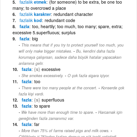
fazlalık
etmek
(for someone) to be extra, be one too
many; to overcrowd a place
fazlalık
karakter
redundant character
fazlalık
kod
redundant code
fazla
too, heartily; too much, too many; spare, extra;
excessive 5.superfluous; surplus
fazla
big
This means that if you try to protect yourself too much, you
-
will only make bigger mistakes.
Bu, kendini daha fazla
korumaya çalışırsan, sadece daha büyük hatalar yapacaksın
anlamına gelir.
fazla
{s}
excessive
-
She smokes excessively.
O çok fazla sigara içiyor.
fazla
too
-
There were too many people at the concert.
Konserde çok
fazla kişi vardı.
fazla
{s}
superfluous
fazla
to spare
-
We have more than enough time to spare.
Harcamak için
gereğinden fazla zamanımız var.
fazla
far
-
More than 75% of farms raised pigs and milk cows.
Çiftliklerin %75'inden fazlası domuz ve süt ineği yetiştirdi.