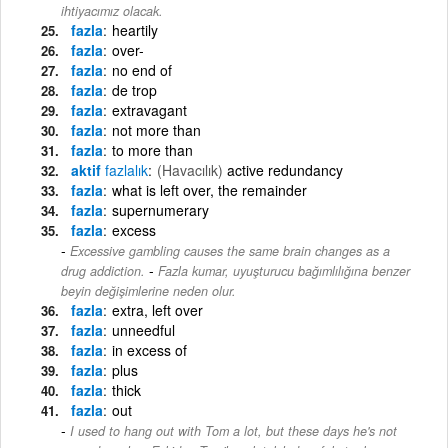
ihtiyacımız olacak.
fazla
heartily
fazla
over-
fazla
no end of
fazla
de trop
fazla
extravagant
fazla
not more than
fazla
to more than
aktif
fazlalık
(Havacılık)
active redundancy
fazla
what is left over, the remainder
fazla
supernumerary
fazla
excess
Excessive gambling causes the same brain changes as a
-
drug addiction.
Fazla kumar, uyuşturucu bağımlılığına benzer
beyin değişimlerine neden olur.
fazla
extra, left over
fazla
unneedful
fazla
in excess of
fazla
plus
fazla
thick
fazla
out
I used to hang out with Tom a lot, but these days he's not