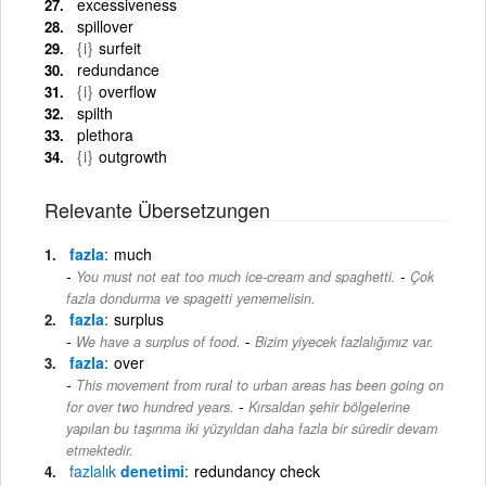
excessiveness
spillover
{i}
surfeit
redundance
{i}
overflow
spilth
plethora
{i}
outgrowth
Relevante Übersetzungen
fazla
much
-
You must not eat too much ice-cream and spaghetti.
Çok
fazla dondurma ve spagetti yememelisin.
fazla
surplus
-
We have a surplus of food.
Bizim yiyecek fazlalığımız var.
fazla
over
This movement from rural to urban areas has been going on
-
for over two hundred years.
Kırsaldan şehir bölgelerine
yapılan bu taşınma iki yüzyıldan daha fazla bir süredir devam
etmektedir.
fazlalık
denetimi
redundancy check