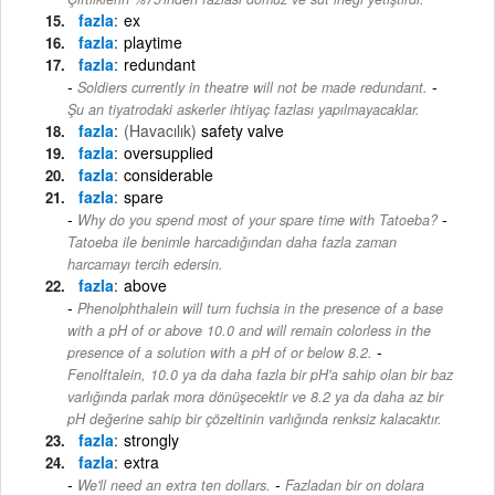
fazla
ex
fazla
playtime
fazla
redundant
-
Soldiers currently in theatre will not be made redundant.
Şu an tiyatrodaki askerler ihtiyaç fazlası yapılmayacaklar.
fazla
(Havacılık)
safety valve
fazla
oversupplied
fazla
considerable
fazla
spare
-
Why do you spend most of your spare time with Tatoeba?
Tatoeba ile benimle harcadığından daha fazla zaman
harcamayı tercih edersin.
fazla
above
Phenolphthalein will turn fuchsia in the presence of a base
with a pH of or above 10.0 and will remain colorless in the
-
presence of a solution with a pH of or below 8.2.
Fenolftalein, 10.0 ya da daha fazla bir pH'a sahip olan bir baz
varlığında parlak mora dönüşecektir ve 8.2 ya da daha az bir
pH değerine sahip bir çözeltinin varlığında renksiz kalacaktır.
fazla
strongly
fazla
extra
-
We'll need an extra ten dollars.
Fazladan bir on dolara