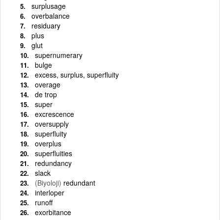
surplusage
overbalance
residuary
plus
glut
supernumerary
bulge
excess, surplus, superfluity
overage
de trop
super
excrescence
oversupply
superfluity
overplus
superfluities
redundancy
slack
(Biyoloji)
redundant
interloper
runoff
exorbitance