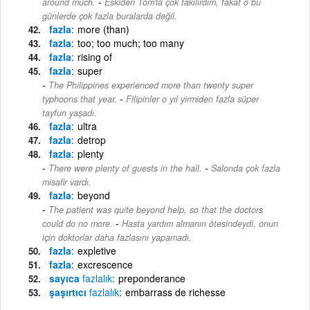
-
around much.
Eskiden Tom'la çok takılırdım, fakat o bu
günlerde çok fazla buralarda değil.
fazla
more (than)
fazla
too; too much; too many
fazla
rising of
fazla
super
The Philippines experienced more than twenty super
-
typhoons that year.
Filipinler o yıl yirmiden fazla süper
tayfun yaşadı.
fazla
ultra
fazla
detrop
fazla
plenty
-
There were plenty of guests in the hall.
Salonda çok fazla
misafir vardı.
fazla
beyond
The patient was quite beyond help, so that the doctors
-
could do no more.
Hasta yardım almanın ötesindeydi, onun
için doktorlar daha fazlasını yapamadı.
fazla
expletive
fazla
excrescence
sayıca
fazlalık
preponderance
şaşırtıcı
fazlalık
embarrass de richesse