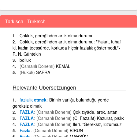
Türkisch - Türkisch
Çokluk, gereğinden artık olma durumu
Çokluk, gereğinden artık olma durumu: "Fakat, tuhaf
ki, kadın teessürde, korkuda hiçbir fazlalık göstermedi."-
R. N. Güntekin
bolluk
(Osmanlı Dönemi)
KEMAL
(Hukuk)
SAFRA
Relevante Übersetzungen
fazlalık
etmek
Birinin varlığı, bulunduğu yerde
gereksiz olmak
FAZLA
(Osmanlı Dönemi)
Çok ziyâde, artık, artan
FAZLA
(Osmanlı Dönemi)
(C: Fazalât) Kazurat, pislik
FAZLA
(Osmanlı Dönemi)
İleri. *Gereksiz, lüzumsuz
Fazla
(Osmanlı Dönemi)
BİRUN
Fazla
(Osmanlı Dönemi)
MAHŞÜV