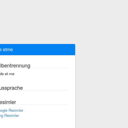
e etme
ilbentrennung
·de et·me
ussprache
esimler
ogle Resimler
ng Resimler