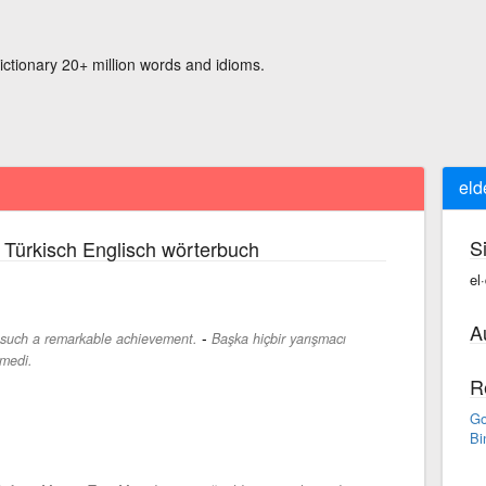
ictionary 20+ million words and idioms.
eld
S
 Türkisch Englisch wörterbuch
el
A
-
 such a remarkable achievement.
Başka hiçbir yarışmacı
tmedi.
R
Go
Bi