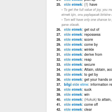
elde
etmek
{f}
have
To get the full value of joy, you m
etmek için, onu paylaşacak birisine 
Tom will have only one chance to g
şansı olacak.
elde
etmek
get out of
elde
etmek
repossess
elde
etmek
score
elde
etmek
come by
elde
etmek
winkle
elde
etmek
derive from
elde
etmek
reap
elde
etmek
secure
elde
etmek
Attain, obtain, ac
elde
etmek
to get by
elde
etmek
get your hands o
bilgi
elde
etme
information re
elde
etmek
suck
elde
etmek
win
elde
etmek
(Hukuk)
to attain
elde
etmek
come off
elde
etmek
clear