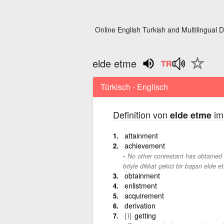
Online English Turkish and Multilingual D
elde etme
Türkisch - Englisch
Definition von
im
elde etme
attainment
achievement
No other contestant has obtained
böyle dikkat çekici bir başarı elde e
obtainment
enlistment
acquirement
derivation
{i}
getting