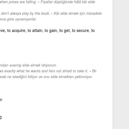
-
 when prices are falling.
Fiyatlar düştüğünde hâlâ kâr elde
-
t don't always play by the book.
Kâr elde etmek için mücadele
ına göre oynamıyorlar.
ve, to acquire, to attain, to gain, to get, to secure, to
ndan avantaj elde etmek istiyorum.
-
 exactly what he wants and he's not afraid to take it.
Bir
ak ne istediğini biliyor ve onu elde etmekten çekinmiyor.
on
g