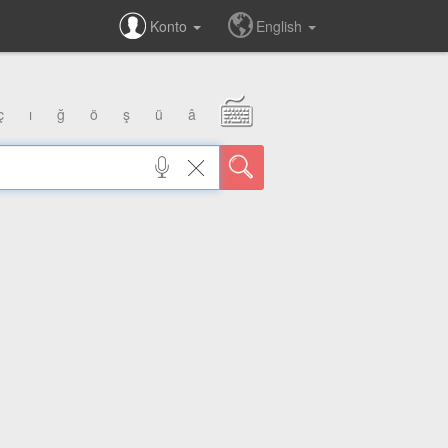
Konto
English
ç
ı
ğ
ö
ş
ü
â