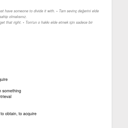
-
ust have someone to divide it with.
Tam sevinç değerini elde
sahip olmalısınız.
-
et that right.
Tom'un o hakkı elde etmek için sadece bir
quire
n something
trieval
, to obtain, to acquire