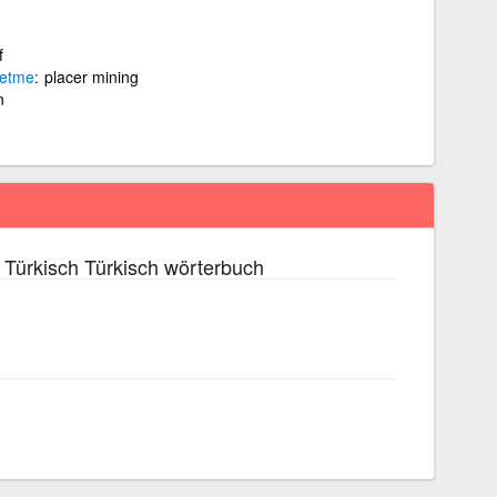
f
etme
placer mining
n
Türkisch Türkisch wörterbuch