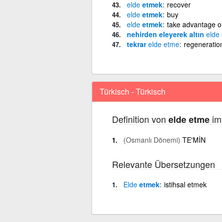
elde
etmek
recover
elde
etmek
buy
elde
etmek
take advantage o
nehirden eleyerek altın
elde
tekrar
elde
etme
regeneratio
Türkisch - Türkisch
Definition von
im 
elde etme
(Osmanlı Dönemi)
TE'MİN
Relevante Übersetzungen
Elde
etmek
istihsal etmek