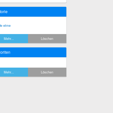
torie
de etme
Mehr...
Löschen
oriten
Mehr...
Löschen