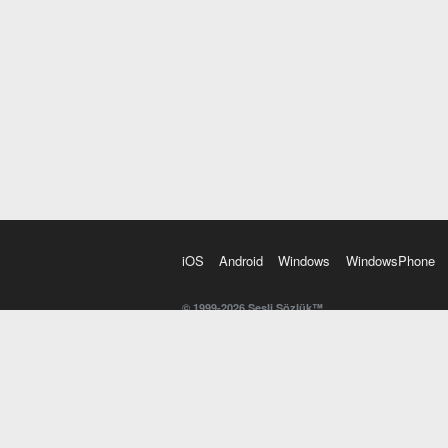
iOS
Android
Windows
WindowsPhone
© 1999-2026 Sesli Sözlük™
20 dilde online sözlük. 20 milyondan fazla sözcük ve anl
kelimesi. Yazım Türkçeleştirici ile hatalı Türkçe metinl
İngilizce kelime haznenizi arttıracak kelime oyunları. 
seslendirilişini otomatik dinlemek için ayarlardan isteğin