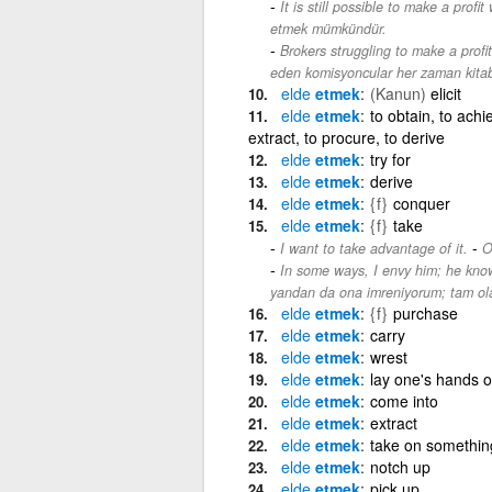
It is still possible to make a profit
etmek mümkündür.
Brokers struggling to make a profi
eden komisyoncular her zaman kitab
elde
etmek
(Kanun)
elicit
elde
etmek
to obtain, to achie
extract, to procure, to derive
elde
etmek
try for
elde
etmek
derive
elde
etmek
{f}
conquer
elde
etmek
{f}
take
-
I want to take advantage of it.
O
In some ways, I envy him; he knows
yandan da ona imreniyorum; tam olar
elde
etmek
{f}
purchase
elde
etmek
carry
elde
etmek
wrest
elde
etmek
lay one's hands 
elde
etmek
come into
elde
etmek
extract
elde
etmek
take on somethin
elde
etmek
notch up
elde
etmek
pick up