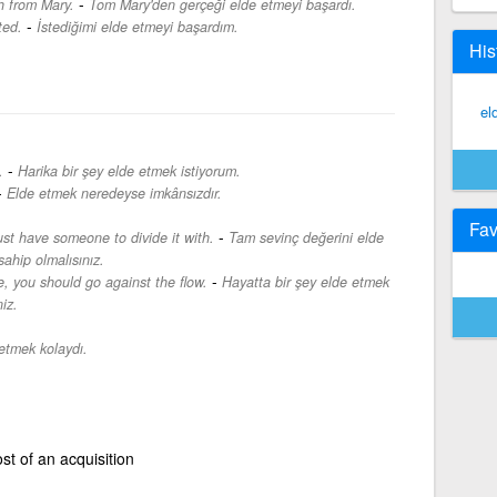
-
h from Mary.
Tom Mary'den gerçeği elde etmeyi başardı.
-
ted.
İstediğimi elde etmeyi başardım.
His
el
-
.
Harika bir şey elde etmek istiyorum.
-
Elde etmek neredeyse imkânsızdır.
Fav
-
ust have someone to divide it with.
Tam sevinç değerini elde
sahip olmalısınız.
-
e, you should go against the flow.
Hayatta bir şey elde etmek
iz.
etmek kolaydı.
st of an acquisition