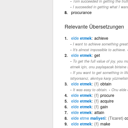
Tom succeeded in getting the trut
I succeeded in getting what I wan
procurance
Relevante Übersetzungen
elde
etmek
achieve
I want to achieve something great
It's almost impossible to achieve.
elde
etmek
get
To get the full value of joy, you m
etmek için, onu paylaşacak birisine 
If you want to get something in lif
istiyorsanız, akıntıya karşı yüzmelisin
elde
etmek
{f}
obtain
-
It was easy to obtain.
Onu elde 
elde
etmek
{f}
procure
elde
etmek
{f}
acquire
elde
etmek
{f}
gain
elde
etmek
attain
elde
etme
maliyeti
(Ticaret)
co
elde
etmek
{f}
make