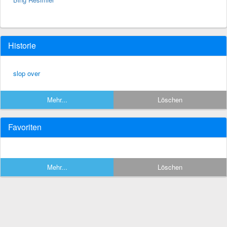
Historie
slop over
Mehr...
Löschen
Favoriten
Mehr...
Löschen