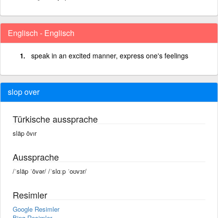
Englisch - Englisch
speak in an excited manner, express one's feelings
slop over
Türkische aussprache
släp ōvır
Aussprache
/ˈsläp ˈōvər/ /ˈslɑːp ˈoʊvɜr/
Resimler
Google Resimler
Bing Resimler