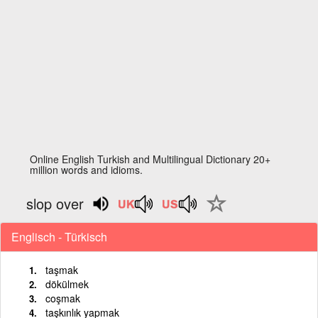
Online English Turkish and Multilingual Dictionary 20+
million words and idioms.
slop over
Englisch - Türkisch
taşmak
dökülmek
coşmak
taşkınlık yapmak