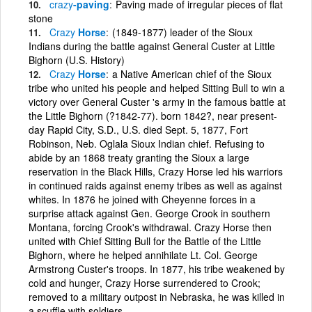
crazy
-paving
Paving made of irregular pieces of flat
stone
Crazy
Horse
(1849-1877) leader of the Sioux
Indians during the battle against General Custer at Little
Bighorn (U.S. History)
Crazy
Horse
a Native American chief of the Sioux
tribe who united his people and helped Sitting Bull to win a
victory over General Custer 's army in the famous battle at
the Little Bighorn (?1842-77). born 1842?, near present-
day Rapid City, S.D., U.S. died Sept. 5, 1877, Fort
Robinson, Neb. Oglala Sioux Indian chief. Refusing to
abide by an 1868 treaty granting the Sioux a large
reservation in the Black Hills, Crazy Horse led his warriors
in continued raids against enemy tribes as well as against
whites. In 1876 he joined with Cheyenne forces in a
surprise attack against Gen. George Crook in southern
Montana, forcing Crook's withdrawal. Crazy Horse then
united with Chief Sitting Bull for the Battle of the Little
Bighorn, where he helped annihilate Lt. Col. George
Armstrong Custer's troops. In 1877, his tribe weakened by
cold and hunger, Crazy Horse surrendered to Crook;
removed to a military outpost in Nebraska, he was killed in
a scuffle with soldiers