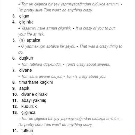
-
Tom'un çılgınca bir şey yapmayacağından oldukça eminim.
I'm pretty sure Tom won't do anything crazy.
çıIgın
çılgınlık
-
Yaşamını riske atman çılgınlık.
It is crazy of you to put
your life at risk.
{s}
aptalca
-
O yapmak için aptalca bir şeydi.
That was a crazy thing to
do.
düşkün
-
Tom tatlılara düşkündür.
Tom's crazy about sweets.
divane
-
Tom sana divane oluyor.
Tom is crazy about you.
tımarhane kaçkını
sapık
divane olmak
abayı yakmış
kuduruk
çılgınca
-
Tom'un çılgınca bir şey yapmayacağından oldukça eminim.
I'm pretty sure Tom won't do anything crazy.
tutkun