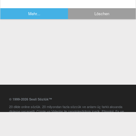
Mehr...
Löschen
© 1999-2026 Sesli Sözlük™
20 dilde online sözlük. 20 milyondan fazla sözcük ve anlamı üç farklı aksanda
dinleme seçeneği. Cümle ve Videolar ile zenginleştirilmiş içerik. Etimoloji, Eş ve
Zıt anlamlar, kelime okunuşları ve günün kelimesi. Yazım Türkçeleştirici ile hatalı
Türkçe metinleri düzeltme. iOS, Android ve Windows mobil platformlarda online
ve offline sözlük programları. Sesli Sözlük garantisinde Profesyonel çeviri
hizmetleri. İngilizce kelime haznenizi arttıracak kelime oyunları. Ayarlar
bölümünü kullarak çevirisini görmek istediğiniz sözlükleri seçme ve aynı