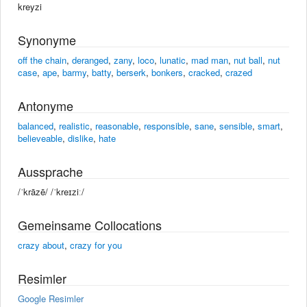
kreyzi
Synonyme
off the chain
,
deranged
,
zany
,
loco
,
lunatic
,
mad man
,
nut ball
,
nut
case
,
ape
,
barmy
,
batty
,
berserk
,
bonkers
,
cracked
,
crazed
Antonyme
balanced
,
realistic
,
reasonable
,
responsible
,
sane
,
sensible
,
smart
,
believeable
,
dislike
,
hate
Aussprache
/ˈkrāzē/ /ˈkreɪziː/
Gemeinsame Collocations
crazy about
,
crazy for you
Resimler
Google Resimler