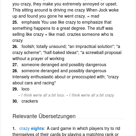
you crazy, they make you extremely annoyed or upset.
This sitting around is driving me crazy When Jock woke
up and found you gone he went crazy. = mad
emphasis You use like crazy to emphasize that
something happens to a great degree. The stuff was
selling like crazy = like mad. crazies someone who is
crazy
foolish; totally unsound; "an impractical solution"; "a
crazy scheme"; "half-baked ideas"; "a screwball proposal
without a prayer of working
someone deranged and possibly dangerous
someone deranged and possibly dangerous
intensely enthusiastic about or preoccupied with; "crazy
about cars and racing"
loco
-
I think we're all a bit loco.
I think we're all a bit crazy.
crackers
Relevante Übersetzungen
crazy
eights
A card game in which players try to rid
themselves of their cards by playing a matching rank or