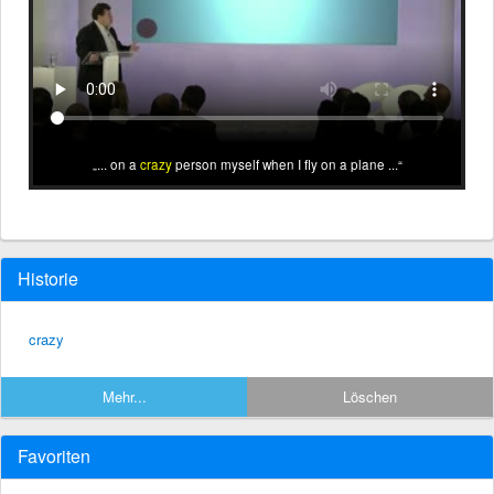
... on a
crazy
person myself when I fly on a plane ...
Historie
crazy
Mehr...
Löschen
Favoriten