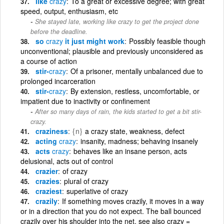
like
crazy
To a great or excessive degree; with great
speed, output, enthusiasm, etc
She stayed late, working like crazy to get the project done
before the deadline.
so
crazy
it just might work
Possibly feasible though
unconventional; plausible and previously unconsidered as
a course of action
stir-
crazy
Of a prisoner, mentally unbalanced due to
prolonged incarceration
stir-
crazy
By extension, restless, uncomfortable, or
impatient due to inactivity or confinement
After so many days of rain, the kids started to get a bit stir-
crazy.
craziness
{n}
a crazy state, weakness, defect
acting
crazy
insanity, madness; behaving insanely
acts
crazy
behaves like an insane person, acts
delusional, acts out of control
crazier
of crazy
crazies
plural of crazy
craziest
superlative of crazy
crazily
If something moves crazily, it moves in a way
or in a direction that you do not expect. The ball bounced
crazily over his shoulder into the net. see also crazy =