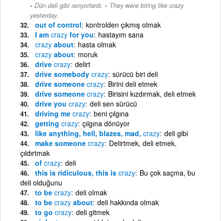
-
Dün deli gibi ısırıyorlardı.
They were biting like crazy
yesterday.
out of control
kontrolden çıkmış olmak
I am
crazy
for you
hastayım sana
crazy
about
hasta olmak
crazy
about
moruk
drive
crazy
delirt
drive somebody
crazy
sürücü biri deli
drive someone
crazy
Birini deli etmek
drive someone
crazy
Birisini kızdırmak, deli etmek
drive you
crazy
deli sen sürücü
driving me
crazy
beni çılgına
getting
crazy
çılgına dönüyor
like anything, hell, blazes, mad,
crazy
deli gibi
make someone
crazy
Delirtmek, deli etmek,
çıldırtmak
of
crazy
deli
this is ridiculous, this is
crazy
Bu çok saçma, bu
deli olduğunu
to be
crazy
deli olmak
to be
crazy
about
deli hakkında olmak
to go
crazy
deli gitmek