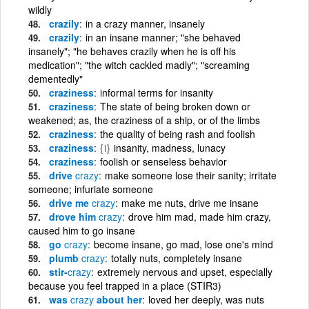
wildly
crazily
in a crazy manner, insanely
crazily
in an insane manner; "she behaved
insanely"; "he behaves crazily when he is off his
medication"; "the witch cackled madly"; "screaming
dementedly"
craziness
informal terms for insanity
craziness
The state of being broken down or
weakened; as, the craziness of a ship, or of the limbs
craziness
the quality of being rash and foolish
craziness
{i}
insanity, madness, lunacy
craziness
foolish or senseless behavior
drive
crazy
make someone lose their sanity; irritate
someone; infuriate someone
drive me
crazy
make me nuts, drive me insane
drove him
crazy
drove him mad, made him crazy,
caused him to go insane
go
crazy
become insane, go mad, lose one's mind
plumb
crazy
totally nuts, completely insane
stir-
crazy
extremely nervous and upset, especially
because you feel trapped in a place (STIR3)
was
crazy
about her
loved her deeply, was nuts