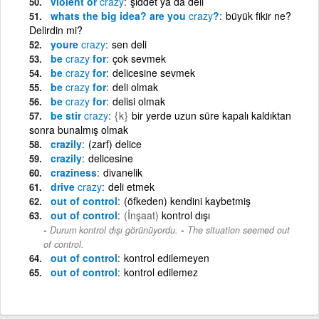
violent or
crazy
şiddet ya da deli
whats the big idea? are you
crazy
?
büyük fikir ne?
Delirdin mi?
youre
crazy
sen deli
be
crazy
for
çok sevmek
be
crazy
for
delicesine sevmek
be
crazy
for
deli olmak
be
crazy
for
delisi olmak
be stir
crazy
{k}
bir yerde uzun süre kapalı kaldıktan
sonra bunalmış olmak
crazily
(zarf) delice
crazily
delicesine
craziness
divanelik
drive
crazy
deli etmek
out of control
(öfkeden) kendini kaybetmiş
out of control
(İnşaat)
kontrol dışı
-
Durum kontrol dışı görünüyordu.
The situation seemed out
of control.
out of control
kontrol edilemeyen
out of control
kontrol edilemez