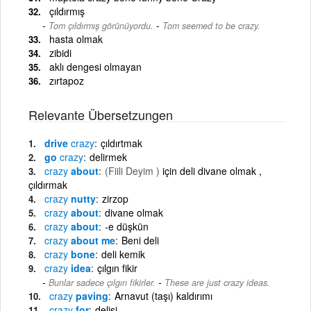
çıldırmış
-
Tom çıldırmış görünüyordu.
Tom seemed to be crazy.
hasta olmak
zibidi
aklı dengesi olmayan
zırtapoz
Relevante Übersetzungen
drive
crazy
çıldırtmak
go
crazy
delirmek
crazy
about
(Fiili Deyim )
için deli divane olmak ,
çıldırmak
crazy
nutty
zirzop
crazy
about
divane olmak
crazy
about
-e düşkün
crazy
about me
Beni deli
crazy
bone
deli kemik
crazy
idea
çılgın fikir
-
Bunlar sadece çılgın fikirler.
These are just crazy ideas.
crazy
paving
Arnavut (taşı) kaldırımı
crazy
for
delisi