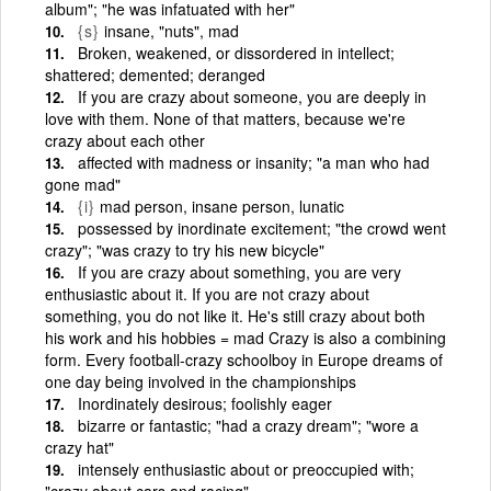
album"; "he was infatuated with her"
{s}
insane, "nuts", mad
Broken, weakened, or dissordered in intellect;
shattered; demented; deranged
If you are crazy about someone, you are deeply in
love with them. None of that matters, because we're
crazy about each other
affected with madness or insanity; "a man who had
gone mad"
{i}
mad person, insane person, lunatic
possessed by inordinate excitement; "the crowd went
crazy"; "was crazy to try his new bicycle"
If you are crazy about something, you are very
enthusiastic about it. If you are not crazy about
something, you do not like it. He's still crazy about both
his work and his hobbies = mad Crazy is also a combining
form. Every football-crazy schoolboy in Europe dreams of
one day being involved in the championships
Inordinately desirous; foolishly eager
bizarre or fantastic; "had a crazy dream"; "wore a
crazy hat"
intensely enthusiastic about or preoccupied with;
"crazy about cars and racing"