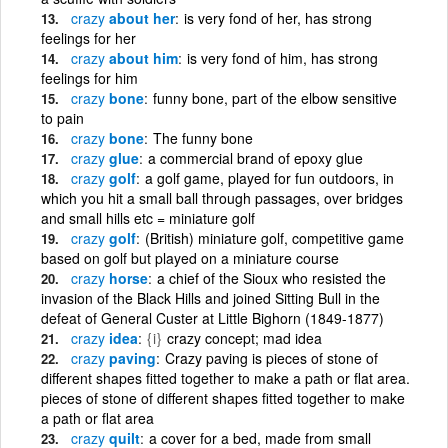
crazy
about her
is very fond of her, has strong
feelings for her
crazy
about him
is very fond of him, has strong
feelings for him
crazy
bone
funny bone, part of the elbow sensitive
to pain
crazy
bone
The funny bone
crazy
glue
a commercial brand of epoxy glue
crazy
golf
a golf game, played for fun outdoors, in
which you hit a small ball through passages, over bridges
and small hills etc = miniature golf
crazy
golf
(British) miniature golf, competitive game
based on golf but played on a miniature course
crazy
horse
a chief of the Sioux who resisted the
invasion of the Black Hills and joined Sitting Bull in the
defeat of General Custer at Little Bighorn (1849-1877)
crazy
idea
{i}
crazy concept; mad idea
crazy
paving
Crazy paving is pieces of stone of
different shapes fitted together to make a path or flat area.
pieces of stone of different shapes fitted together to make
a path or flat area
crazy
quilt
a cover for a bed, made from small