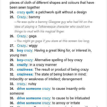
pieces of cloth of different shapes and colours that have
been sewn together
crazy
quilt
a patchwork quilt without a design
Crazy
.
bammy
He was quite a bammy Glasgow guy who had hit on the
idea of playing a Tolkienesque character who could turn
things to mud with his magical finger.
Crazy
.
gaga
You might go gaga if you stare at this screen too long.
Crazy
.
wiggy
boy
crazy
Having a great liking for, or interest in,
young men
boy-
crazy
Alternative spelling of boy crazy
crazily
in a crazy manner
craziness
The result or product of being crazy
craziness
The state of being broken in mind;
imbecility or weakness of intellect; derangement
crazy
.
nutsy
drive someone
crazy
to cause insanity onto
someone
drive someone
crazy
to cause to be infatuated
drive someone
crazy
to annoy or irritate