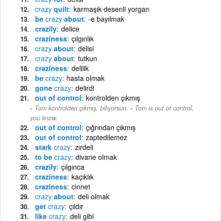
crazy
quilt
karmaşık desenli yorgan
be
crazy
about
-e bayılmak
crazily
delice
craziness
çılgınlık
crazy
about
delisi
crazy
about
tutkun
craziness
delilik
be
crazy
hasta olmak
gone
crazy
delirdi
out of control
kontrolden çıkmış
-
Tom kontrolden çıkmış, biliyorsun.
Tom is out of control,
you know.
out of control
çığrından çıkmış
out of control
zaptedilemez
stark
crazy
zırdeli
to be
crazy
divane olmak
crazily
çılgınca
craziness
kaçıklık
craziness
cinnet
crazy
about
deli olmak
get
crazy
çıldır
like
crazy
deli gibi