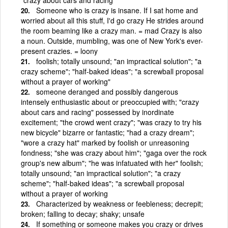
Someone who is crazy is insane. If I sat home and
worried about all this stuff, I'd go crazy He strides around
the room beaming like a crazy man. = mad Crazy is also
a noun. Outside, mumbling, was one of New York's ever-
present crazies. = loony
foolish; totally unsound; "an impractical solution"; "a
crazy scheme"; "half-baked ideas"; "a screwball proposal
without a prayer of working"
someone deranged and possibly dangerous
intensely enthusiastic about or preoccupied with; "crazy
about cars and racing" possessed by inordinate
excitement; "the crowd went crazy"; "was crazy to try his
new bicycle" bizarre or fantastic; "had a crazy dream";
"wore a crazy hat" marked by foolish or unreasoning
fondness; "she was crazy about him"; "gaga over the rock
group's new album"; "he was infatuated with her" foolish;
totally unsound; "an impractical solution"; "a crazy
scheme"; "half-baked ideas"; "a screwball proposal
without a prayer of working
Characterized by weakness or feebleness; decrepit;
broken; falling to decay; shaky; unsafe
If something or someone makes you crazy or drives