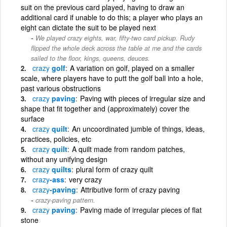
suit on the previous card played, having to draw an
additional card if unable to do this; a player who plays an
eight can dictate the suit to be played next
We played crazy eights, war, fifty-two card pickup. Rudy
flipped the whole deck across the table at me and the cards
sailed to the floor, kings, queens, deuces.
crazy
golf
A variation on golf, played on a smaller
scale, where players have to putt the golf ball into a hole,
past various obstructions
crazy
paving
Paving with pieces of irregular size and
shape that fit together and (approximately) cover the
surface
crazy
quilt
An uncoordinated jumble of things, ideas,
practices, policies, etc
crazy
quilt
A quilt made from random patches,
without any unifying design
crazy
quilts
plural form of crazy quilt
crazy
-ass
very crazy
crazy
-paving
Attributive form of crazy paving
crazy-paving pattern.
crazy
paving
Paving made of irregular pieces of flat
stone