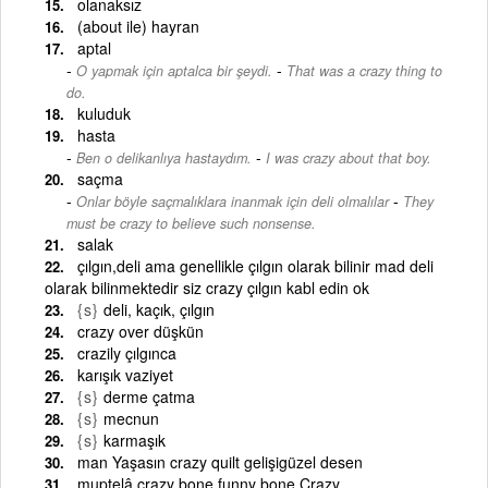
olanaksız
(about ile) hayran
aptal
-
O yapmak için aptalca bir şeydi.
That was a crazy thing to
do.
kuluduk
hasta
-
Ben o delikanlıya hastaydım.
I was crazy about that boy.
saçma
-
Onlar böyle saçmalıklara inanmak için deli olmalılar
They
must be crazy to believe such nonsense.
salak
çılgın,deli ama genellikle çılgın olarak bilinir mad deli
olarak bilinmektedir siz crazy çılgın kabl edin ok
{s}
deli, kaçık, çılgın
crazy over düşkün
crazily çılgınca
karışık vaziyet
{s}
derme çatma
{s}
mecnun
{s}
karmaşık
man Yaşasın crazy quilt gelişigüzel desen
muptelâ crazy bone funny bone Crazy