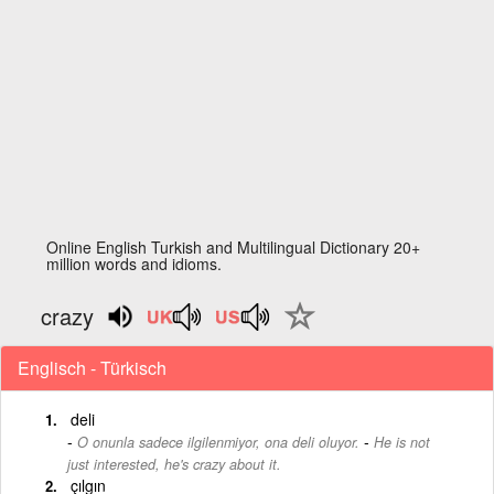
Online English Turkish and Multilingual Dictionary 20+
million words and idioms.
crazy
Englisch - Türkisch
deli
-
O onunla sadece ilgilenmiyor, ona deli oluyor.
He is not
just interested, he's crazy about it.
çılgın