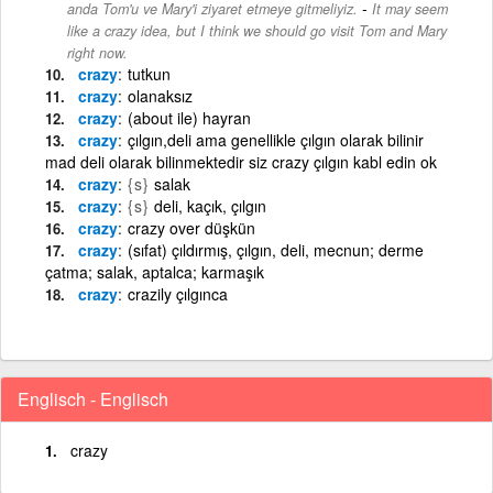
-
anda Tom'u ve Mary'i ziyaret etmeye gitmeliyiz.
It may seem
like a crazy idea, but I think we should go visit Tom and Mary
right now.
crazy
tutkun
crazy
olanaksız
crazy
(about ile) hayran
crazy
çılgın,deli ama genellikle çılgın olarak bilinir
mad deli olarak bilinmektedir siz crazy çılgın kabl edin ok
crazy
{s}
salak
crazy
{s}
deli, kaçık, çılgın
crazy
crazy over düşkün
crazy
(sıfat) çıldırmış, çılgın, deli, mecnun; derme
çatma; salak, aptalca; karmaşık
crazy
crazily çılgınca
Englisch - Englisch
crazy