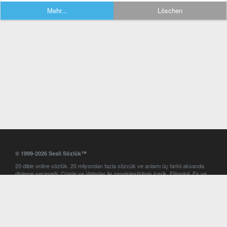
Mehr...
Löschen
© 1999-2026 Sesli Sözlük™
20 dilde online sözlük. 20 milyondan fazla sözcük ve anlamı üç farklı aksanda
dinleme seçeneği. Cümle ve Videolar ile zenginleştirilmiş içerik. Etimoloji, Eş ve
Zıt anlamlar, kelime okunuşları ve günün kelimesi. Yazım Türkçeleştirici ile hatalı
Türkçe metinleri düzeltme. iOS, Android ve Windows mobil platformlarda online
ve offline sözlük programları. Sesli Sözlük garantisinde Profesyonel çeviri
hizmetleri. İngilizce kelime haznenizi arttıracak kelime oyunları. Ayarlar
bölümünü kullarak çevirisini görmek istediğiniz sözlükleri seçme ve aynı
zamanda sözlüklerin gösterim sırasını ayarlama imkanı. Kelimelerin
seslendirilişini otomatik dinlemek için ayarlardan isteğiniz aksanı seçebilirsiniz.