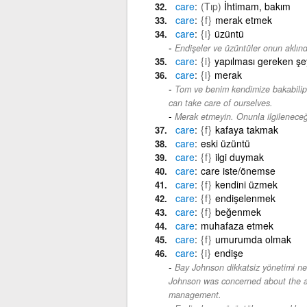
care
(Tıp)
İhtimam, bakım
care
{f}
merak etmek
care
{i}
üzüntü
Endişeler ve üzüntüler onun aklınd
care
{i}
yapılması gereken şe
care
{i}
merak
Tom ve benim kendimize bakabili
can take care of ourselves.
Merak etmeyin. Onunla ilgilenece
care
{f}
kafaya takmak
care
eski üzüntü
care
{f}
ilgi duymak
care
care iste/önemse
care
{f}
kendini üzmek
care
{f}
endişelenmek
care
{f}
beğenmek
care
muhafaza etmek
care
{f}
umurumda olmak
care
{i}
endişe
Bay Johnson dikkatsiz yönetimi ne
Johnson was concerned about the a
management.