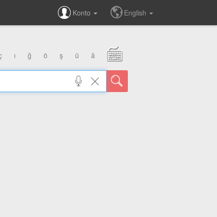
Konto
English
ç
ı
ğ
ö
ş
ü
â