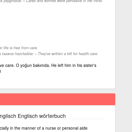
-
a yaygındılar.
Cares and worries were pervasive in her mind.
r life is free from care.
-
 tasarısı hazırladılar.
They've written a bill for health care.
ve care. O yoğun bakımda. He left him in his sister's
i
nglisch Englisch wörterbuch
cially in the manner of a nurse or personal aide