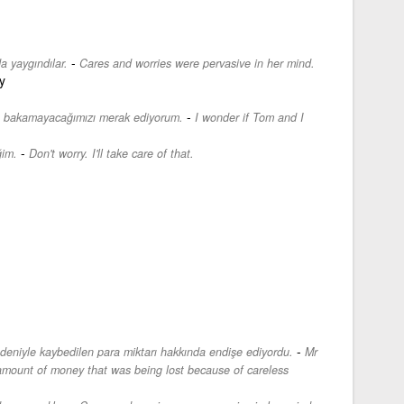
-
a yaygındılar.
Cares and worries were pervasive in her mind.
y
-
p bakamayacağımızı merak ediyorum.
I wonder if Tom and I
-
ğim.
Don't worry. I'll take care of that.
-
deniyle kaybedilen para miktarı hakkında endişe ediyordu.
Mr
mount of money that was being lost because of careless