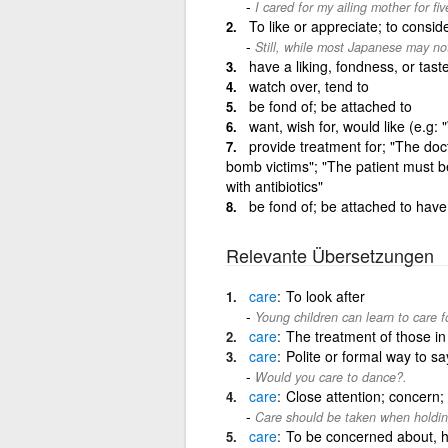
I cared for my ailing mother for fiv
To like or appreciate; to conside
Still, while most Japanese may not
have a liking, fondness, or taste
watch over, tend to
be fond of; be attached to
want, wish for, would like (e.g:
provide treatment for; "The doc
bomb victims"; "The patient must be 
with antibiotics"
be fond of; be attached to have a
Relevante Übersetzungen
care
To look after
Young children can learn to care f
care
The treatment of those in
care
Polite or formal way to s
Would you care to dance?.
care
Close attention; concern; 
Care should be taken when holdin
care
To be concerned about, ha