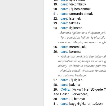
care
yükümlülük
care
{f}
hoşlanmak
care
umrunda olmak
care
istemek
care
takmak
care
ilgilenme
Benimle ilgilenmene ihtiyacım yok.
Tom gerçekten ilgilenmiş olsa bile 
care about Mary's past even though 
care
sorumluluk
care
koruma
Yaşlıları korumak için üzerimize d
müşterilerimizi eğitmeye ve onlara g
elderly, we work to educate and watch
Hepimiz ulusal mirasımızı korumak 
our national heritage.
care
{f}
ilgili ol
care
bakıma
CARE
(Askeri)
Her Bölgede Ya
and Relief Everywhere)
care
{i}
himaye
care
kaygı/ilgi/koruma/özen