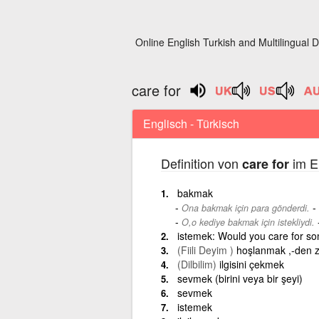
Online English Turkish and Multilingual D
care for
Englisch - Türkisch
Definition von
im E
care for
bakmak
-
Ona bakmak için para gönderdi.
O,o kediye bakmak için istekliydi.
istemek: Would you care for so
(Fiili Deyim )
hoşlanmak ,-den 
(Dilbilim)
ilgisini çekmek
sevmek (birini veya bir şeyi)
sevmek
istemek