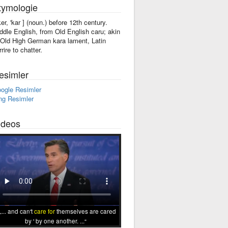
tymologie
'ker, 'kar ] (noun.) before 12th century.
ddle English, from Old English caru; akin
 Old High German kara lament, Latin
rire to chatter.
esimler
ogle Resimler
ng Resimler
ideos
... and can't
care for
themselves are cared
by ' by one another. ...