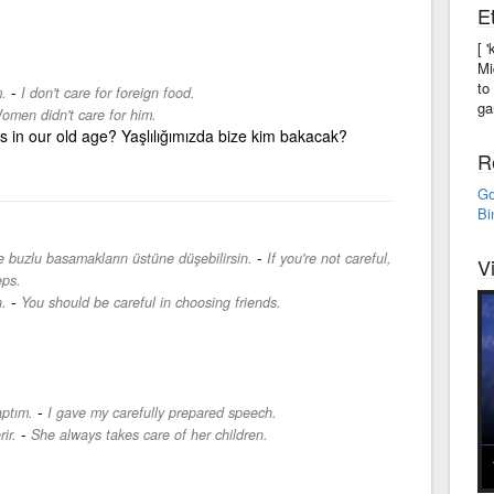
E
[ 
Mi
to
-
.
I don't care for foreign food.
gar
omen didn't care for him.
s in our old age? Yaşlılığımızda bize kim bakacak?
R
Go
Bi
-
ve buzlu basamakların üstüne düşebilirsin.
If you're not careful,
V
eps.
-
.
You should be careful in choosing friends.
-
ptım.
I gave my carefully prepared speech.
-
ir.
She always takes care of her children.