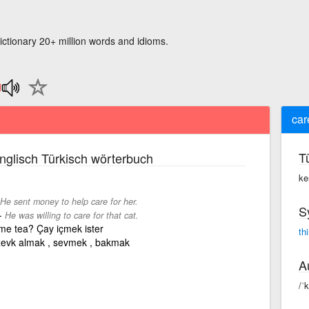
ictionary 20+ million words and idioms.
car
T
nglisch Türkisch wörterbuch
ke
He sent money to help care for her.
S
-
He was willing to care for that cat.
me tea? Çay içmek ister
th
zevk almak , sevmek , bakmak
A
/ˈk