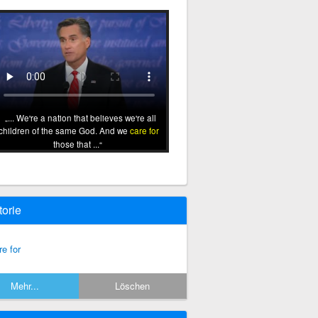
... We're a nation that believes we're all
children of the same God. And we
care for
those that ...
torie
re for
Mehr...
Löschen