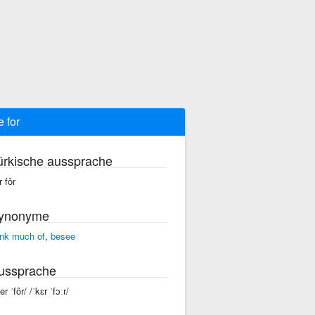
e for
ürkische aussprache
r fôr
ynonyme
ink much of
,
besee
ussprache
er ˈfôr/ /ˈkɛr ˈfɔːr/