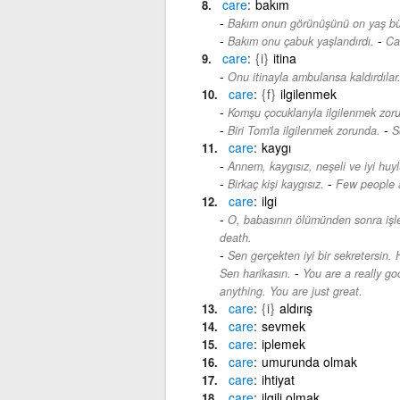
care
bakım
Bakım onun görünüşünü on yaş bü
-
Bakım onu çabuk yaşlandırdı.
Ca
care
{i}
itina
Onu itinayla ambulansa kaldırdılar
care
{f}
ilgilenmek
Komşu çocuklarıyla ilgilenmek zor
-
Biri Tom'la ilgilenmek zorunda.
S
care
kaygı
Annem, kaygısız, neşeli ve iyi huyl
-
Birkaç kişi kaygısız.
Few people a
care
ilgi
O, babasının ölümünden sonra işle 
death.
Sen gerçekten iyi bir sekretersin.
-
Sen harikasın.
You are a really goo
anything. You are just great.
care
{i}
aldırış
care
sevmek
care
iplemek
care
umurunda olmak
care
ihtiyat
care
ilgili olmak