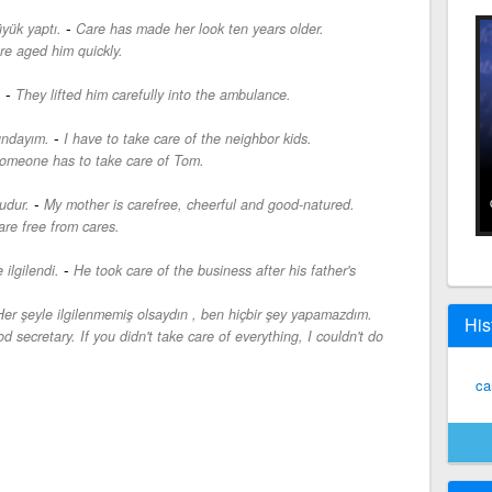
-
yük yaptı.
Care has made her look ten years older.
re aged him quickly.
-
.
They lifted him carefully into the ambulance.
-
undayım.
I have to take care of the neighbor kids.
omeone has to take care of Tom.
-
udur.
My mother is carefree, cheerful and good-natured.
re free from cares.
-
ilgilendi.
He took care of the business after his father's
 Her şeyle ilgilenmemiş olsaydın , ben hiçbir şey yapamazdım.
His
d secretary. If you didn't take care of everything, I couldn't do
ca