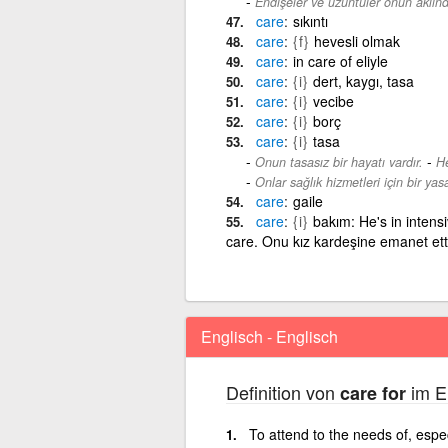
Endişeler ve üzüntüler onun aklınd
care
sıkıntı
care
{f}
hevesli olmak
care
in care of eliyle
care
{i}
dert, kaygı, tasa
care
{i}
vecibe
care
{i}
borç
care
{i}
tasa
-
Onun tasasız bir hayatı vardır.
He
Onlar sağlık hizmetleri için bir yasa
care
gaile
care
{i}
bakım: He's in intensi
care. Onu kız kardeşine emanet ett
Englisch - Englisch
Definition von
im E
care for
To attend to the needs of, espe