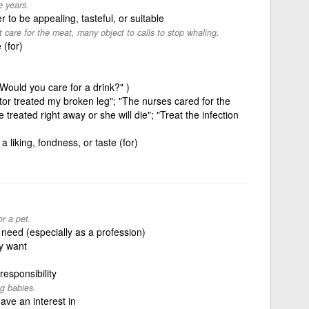
e years.
r to be appealing, tasteful, or suitable
 care for the meat, many object to calls to stop whaling.
 (for)
 "Would you care for a drink?" )
tor treated my broken leg"; "The nurses cared for the
treated right away or she will die"; "Treat the infection
 liking, fondness, or taste (for)
or a pet.
 need (especially as a profession)
ay want
responsibility
g babies.
ve an interest in