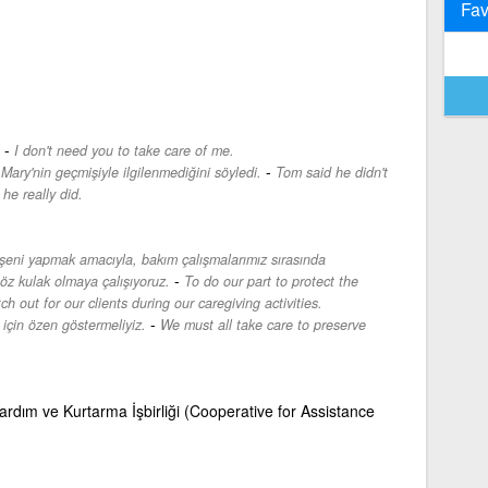
Fav
-
I don't need you to take care of me.
-
Mary'nin geçmişiyle ilgilenmediğini söyledi.
Tom said he didn't
he really did.
üşeni yapmak amacıyla, bakım çalışmalarımız sırasında
-
öz kulak olmaya çalışıyoruz.
To do our part to protect the
 out for our clients during our caregiving activities.
-
için özen göstermeliyiz.
We must all take care to preserve
rdım ve Kurtarma İşbirliği (Cooperative for Assistance