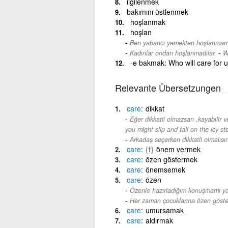
ilgilenmek
bakımını üstlenmek
hoşlanmak
hoşlan
Ben yabancı yemekten hoşlanmam
-
Kadınlar ondan hoşlanmadılar.
W
-e bakmak: Who will care for u
Relevante Übersetzungen
care
dikkat
Eğer dikkatli olmazsan ,kayabilir 
you might slip and fall on the icy st
Arkadaş seçerken dikkatli olmalısın
care
{f}
önem vermek
care
özen göstermek
care
önemsemek
care
özen
Özenle hazırladığım konuşmamı ya
Her zaman çocuklarına özen göster
care
umursamak
care
aldırmak